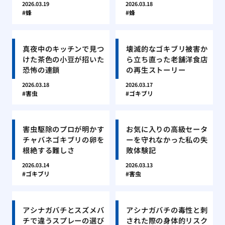
2026.03.19
2026.03.18
蜂
蜂
真夜中のキッチンで見つ
壊滅的なゴキブリ被害か
けた茶色の小豆が招いた
ら立ち直った老舗洋食店
恐怖の連鎖
の再生ストーリー
2026.03.18
2026.03.17
害虫
ゴキブリ
害虫駆除のプロが明かす
お気に入りの高級セータ
チャバネゴキブリの卵を
ーを守れなかった私の失
根絶する難しさ
敗体験記
2026.03.14
2026.03.13
ゴキブリ
害虫
アシナガバチとスズメバ
アシナガバチの毒性と刺
チで違うスプレーの選び
された際の身体的リスク