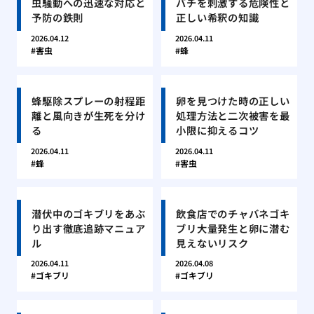
虫騒動への迅速な対応と
バチを刺激する危険性と
予防の鉄則
正しい希釈の知識
2026.04.12
2026.04.11
害虫
蜂
蜂駆除スプレーの射程距
卵を見つけた時の正しい
離と風向きが生死を分け
処理方法と二次被害を最
る
小限に抑えるコツ
2026.04.11
2026.04.11
蜂
害虫
潜伏中のゴキブリをあぶ
飲食店でのチャバネゴキ
り出す徹底追跡マニュア
ブリ大量発生と卵に潜む
ル
見えないリスク
2026.04.11
2026.04.08
ゴキブリ
ゴキブリ