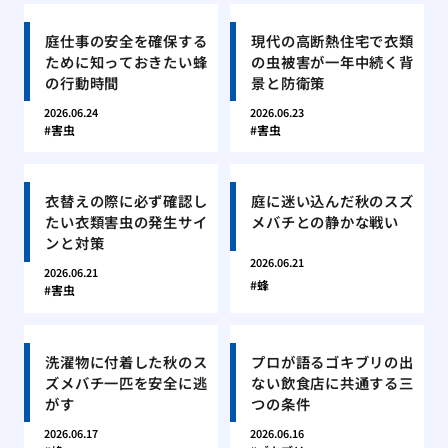
庭仕事の安全を確保する
現代の高断熱住宅で衣類
ために知っておきたい蜂
の虫被害が一年中続く背
の行動時間
景と防衛策
2026.06.24
2026.06.23
害虫
害虫
衣替えの際に必ず確認し
庭に迷い込んだ秋のスズ
たい衣類害虫の発生サイ
メバチとの静かな戦い
ンと対策
2026.06.21
2026.06.21
蜂
害虫
洗濯物に付着した秋のス
プロが語るゴキブリの出
ズメバチ一匹を安全に逃
ない飲食店に共通する三
がす
つの条件
2026.06.17
2026.06.16