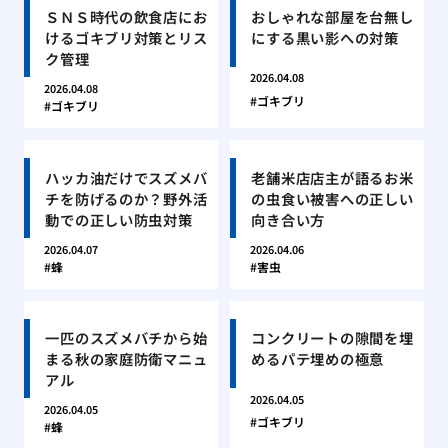
ＳＮＳ時代の飲食店にお
おしゃれな部屋を台無し
けるゴキブリ対策とリス
にする黒い影への対策
ク管理
2026.04.08
2026.04.08
ゴキブリ
ゴキブリ
ハッカ油だけでスズメバ
老舗米店店主が語るお米
チを防げるのか？野外活
の虫食い被害への正しい
動での正しい防虫対策
向き合い方
2026.04.07
2026.04.06
蜂
害虫
一匹のスズメバチから始
コンクリートの隙間を埋
まる秋の家庭防衛マニュ
めるパテ埋めの極意
アル
2026.04.05
2026.04.05
ゴキブリ
蜂