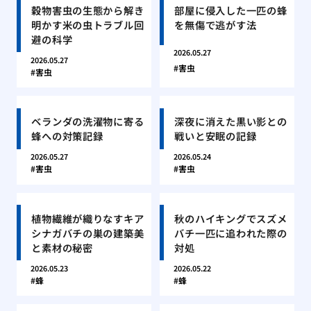
穀物害虫の生態から解き
部屋に侵入した一匹の蜂
明かす米の虫トラブル回
を無傷で逃がす法
避の科学
2026.05.27
2026.05.27
害虫
害虫
ベランダの洗濯物に寄る
深夜に消えた黒い影との
蜂への対策記録
戦いと安眠の記録
2026.05.27
2026.05.24
害虫
害虫
植物繊維が織りなすキア
秋のハイキングでスズメ
シナガバチの巣の建築美
バチ一匹に追われた際の
と素材の秘密
対処
2026.05.23
2026.05.22
蜂
蜂