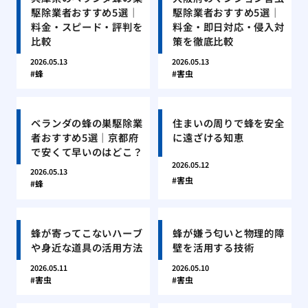
駆除業者おすすめ5選｜
駆除業者おすすめ5選｜
料金・スピード・評判を
料金・即日対応・侵入対
比較
策を徹底比較
2026.05.13
2026.05.13
蜂
害虫
ベランダの蜂の巣駆除業
住まいの周りで蜂を安全
者おすすめ5選｜京都府
に遠ざける知恵
で安くて早いのはどこ？
2026.05.12
2026.05.13
害虫
蜂
蜂が寄ってこないハーブ
蜂が嫌う匂いと物理的障
や身近な道具の活用方法
壁を活用する技術
2026.05.11
2026.05.10
害虫
害虫