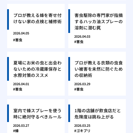
プロが教える蜂を寄せ付
害虫駆除の専門家が指摘
けない家の点検と補修術
するハッカ油スプレーの
溶剤に潜む罠
2026.04.05
2026.04.03
害虫
害虫
夏場にお米の虫と出会わ
プロが教える衣類の虫食
ないための冷蔵庫保存と
い被害を未然に防ぐため
水際対策のススメ
の収納術
2026.04.01
2026.03.29
害虫
害虫
室内で蜂スプレーを使う
1階の店舗が飲食店だと
時に絶対守るべきルール
危険度は跳ね上がる
2026.03.27
2026.03.25
蜂
ゴキブリ