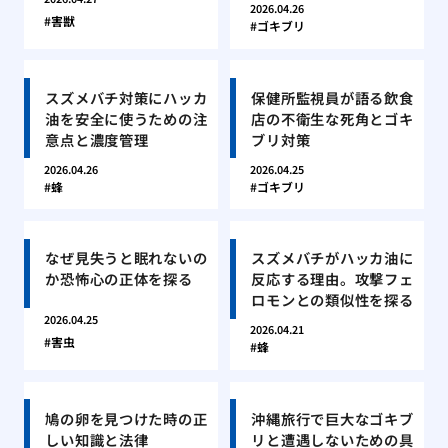
2026.04.26
害獣
ゴキブリ
スズメバチ対策にハッカ
保健所監視員が語る飲食
油を安全に使うための注
店の不衛生な死角とゴキ
意点と濃度管理
ブリ対策
2026.04.26
2026.04.25
蜂
ゴキブリ
なぜ見失うと眠れないの
スズメバチがハッカ油に
か恐怖心の正体を探る
反応する理由。攻撃フェ
ロモンとの類似性を探る
2026.04.25
2026.04.21
害虫
蜂
鳩の卵を見つけた時の正
沖縄旅行で巨大なゴキブ
しい知識と法律
リと遭遇しないための具