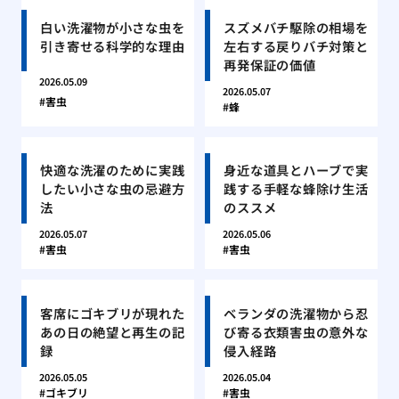
白い洗濯物が小さな虫を
スズメバチ駆除の相場を
引き寄せる科学的な理由
左右する戻りバチ対策と
再発保証の価値
2026.05.09
2026.05.07
害虫
蜂
快適な洗濯のために実践
身近な道具とハーブで実
したい小さな虫の忌避方
践する手軽な蜂除け生活
法
のススメ
2026.05.07
2026.05.06
害虫
害虫
客席にゴキブリが現れた
ベランダの洗濯物から忍
あの日の絶望と再生の記
び寄る衣類害虫の意外な
録
侵入経路
2026.05.05
2026.05.04
ゴキブリ
害虫