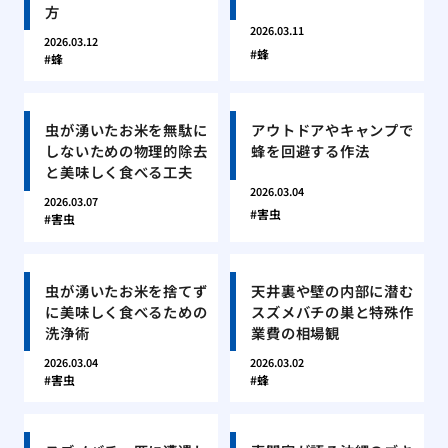
方
2026.03.11
2026.03.12
蜂
蜂
虫が湧いたお米を無駄に
アウトドアやキャンプで
しないための物理的除去
蜂を回避する作法
と美味しく食べる工夫
2026.03.04
2026.03.07
害虫
害虫
虫が湧いたお米を捨てず
天井裏や壁の内部に潜む
に美味しく食べるための
スズメバチの巣と特殊作
洗浄術
業費の相場観
2026.03.04
2026.03.02
害虫
蜂