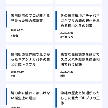
害虫駆除のプロが教える
冬の暖房環境がチャバネ
見失った後の解決策
ゴキブリの卵の孵化を早
める理由と冬の対策
2026.05.03
2026.05.01
害虫
ゴキブリ
住宅街の境界線で見つか
悪質な高額請求を避けて
ったキアシナガバチの巣
スズメバチ駆除を適正相
と近隣トラブル
場で行う秘訣
2026.04.30
2026.04.29
蜂
蜂
鳩の卵に触れてはいけな
沖縄の歴史と流通がもた
い衛生上の理由
らした巨大ゴキブリの正
体
2026.04.27