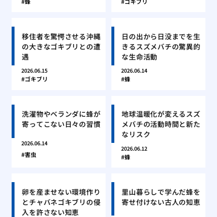
蜂
ゴキブリ
移住者を驚愕させる沖縄
日の出から日没までを生
の大きなゴキブリとの遭
きるスズメバチの驚異的
遇
な生命活動
2026.06.15
2026.06.14
ゴキブリ
蜂
洗濯物やベランダに蜂が
地球温暖化が変えるスズ
寄ってこない日々の習慣
メバチの活動時間と新た
なリスク
2026.06.14
2026.06.12
害虫
蜂
卵を産ませない環境作り
里山暮らしで学んだ蜂を
とチャバネゴキブリの侵
寄せ付けない古人の知恵
入を許さない知恵