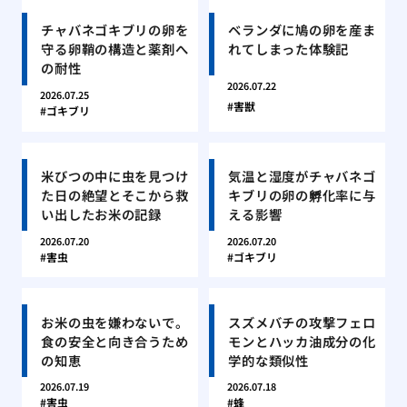
チャバネゴキブリの卵を
ベランダに鳩の卵を産ま
守る卵鞘の構造と薬剤へ
れてしまった体験記
の耐性
2026.07.22
2026.07.25
害獣
ゴキブリ
米びつの中に虫を見つけ
気温と湿度がチャバネゴ
た日の絶望とそこから救
キブリの卵の孵化率に与
い出したお米の記録
える影響
2026.07.20
2026.07.20
害虫
ゴキブリ
お米の虫を嫌わないで。
スズメバチの攻撃フェロ
食の安全と向き合うため
モンとハッカ油成分の化
の知恵
学的な類似性
2026.07.19
2026.07.18
害虫
蜂