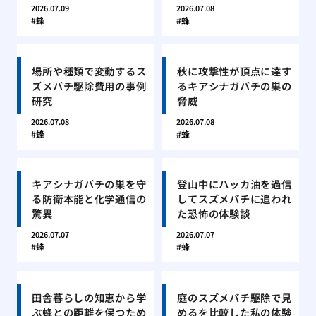
2026.07.09
2026.07.08
蜂
蜂
場所や種類で変動するス
秋に攻撃性が頂点に達す
ズメバチ駆除費用の事例
るキアシナガバチの巣の
研究
脅威
2026.07.08
2026.07.08
蜂
蜂
キアシナガバチの巣を守
登山中にハッカ油を過信
る防衛本能と化学通信の
してスズメバチに追われ
驚異
た恐怖の体験談
2026.07.07
2026.07.07
蜂
蜂
田舎暮らしの知恵から学
庭のスズメバチ駆除で見
ぶ蜂との距離を保つため
めるを比較した私の体験