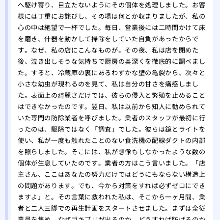
へ駆け寄り、目立たないようにその個体を処理しました。お客
様には丁重にお詫びし、その場は何とか収まりましたが、私の
心の中は絶望で一杯でした。毎日、営業後には二時間かけて床
を磨き、什器を動かして掃除をしていた自負があったからで
す。なぜ、私の店にこんなものが。その夜、私は店を閉めた
後、泣き出しそうな気持ちで厨房の奥深くを徹底的に調べまし
た。すると、冷蔵庫の裏にあるわずかな壁の亀裂から、次々と
小さな幼虫が現れるのを見て、私は自分の甘さを痛感しまし
た。表面上の綺麗さだけでは、彼らの侵入と繁殖を止めること
はできなかったのです。翌日、私は以前から知人に勧められて
いた専門の防除業者を呼びました。業者のスタッフが最初に行
ったのは、駆除ではなく「調査」でした。彼らは鏡とライトを
使い、私が一度も触れたことのない食洗機の配線ダクトの内部
を照らしました。そこには、私が想像もしなかったような数の
個体が生息していたのです。業者の方はこう言いました。「店
主さん、ここはあなたの努力だけではどうにもならない構造上
の問題があります。でも、今から対策をすれば必ずゼロにでき
ますよ」と。その言葉に救われた私は、そこから一ヶ月間、業
者と二人三脚での再生計画をスタートさせました。まずは全従
業員を集め、なぜゴキブリが出るのか、どうすれば防げるのか