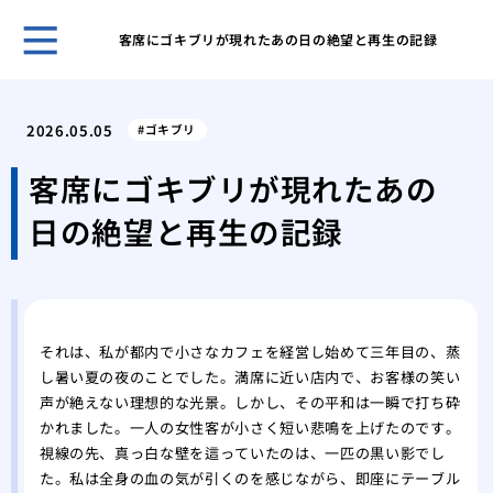
客席にゴキブリが現れたあの日の絶望と再生の記録
賢い
を成
2026.05.05
ゴキブリ
その
が運
客席にゴキブリが現れたあの
あぶ
日の絶望と再生の記録
生時
家の
発生
キッ
虫の
それは、私が都内で小さなカフェを経営し始めて三年目の、蒸
紙魚
し暑い夏の夜のことでした。満席に近い店内で、お客様の笑い
の中
声が絶えない理想的な光景。しかし、その平和は一瞬で打ち砕
エビ
かれました。一人の女性客が小さく短い悲鳴を上げたのです。
ギー
視線の先、真っ白な壁を這っていたのは、一匹の黒い影でし
た。私は全身の血の気が引くのを感じながら、即座にテーブル