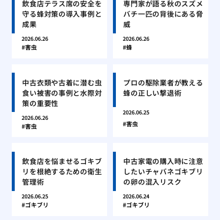
飲食店テラス席の安全を
専門家が語る秋のスズメ
守る蜂対策の導入事例と
バチ一匹の背後にある脅
成果
威
2026.06.26
2026.06.26
害虫
蜂
中古衣類や古着に潜む虫
プロの駆除業者が教える
食い被害の事例と水際対
蜂の正しい撃退術
策の重要性
2026.06.25
2026.06.26
害虫
害虫
飲食店を悩ませるゴキブ
中古家電の購入時に注意
リを根絶するための衛生
したいチャバネゴキブリ
管理術
の卵の混入リスク
2026.06.25
2026.06.24
ゴキブリ
ゴキブリ