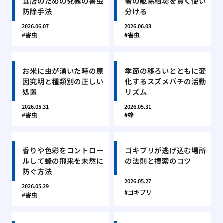
食店のための究極の害虫
者の駆除相場を賢く使い
防除手法
分ける
2026.06.07
2026.06.03
害虫
害虫
お米に虫が湧いた時の原
季節の移ろいとともに変
因究明と種類別の正しい
化するスズメバチの活動
処置
リズム
2026.05.31
2026.05.31
害虫
蜂
香りや色彩をコントロー
ゴキブリが逃げ込む場所
ルして蜂の飛来を未然に
の法則と捜索のコツ
防ぐ方法
2026.05.27
2026.05.29
ゴキブリ
害虫