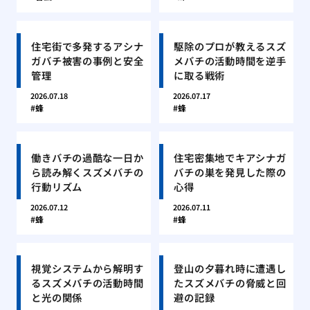
住宅街で多発するアシナ
駆除のプロが教えるスズ
ガバチ被害の事例と安全
メバチの活動時間を逆手
管理
に取る戦術
2026.07.18
2026.07.17
蜂
蜂
働きバチの過酷な一日か
住宅密集地でキアシナガ
ら読み解くスズメバチの
バチの巣を発見した際の
行動リズム
心得
2026.07.12
2026.07.11
蜂
蜂
視覚システムから解明す
登山の夕暮れ時に遭遇し
るスズメバチの活動時間
たスズメバチの脅威と回
と光の関係
避の記録