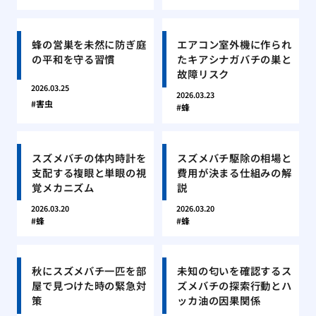
蜂の営巣を未然に防ぎ庭
エアコン室外機に作られ
の平和を守る習慣
たキアシナガバチの巣と
故障リスク
2026.03.25
2026.03.23
害虫
蜂
スズメバチの体内時計を
スズメバチ駆除の相場と
支配する複眼と単眼の視
費用が決まる仕組みの解
覚メカニズム
説
2026.03.20
2026.03.20
蜂
蜂
秋にスズメバチ一匹を部
未知の匂いを確認するス
屋で見つけた時の緊急対
ズメバチの探索行動とハ
策
ッカ油の因果関係