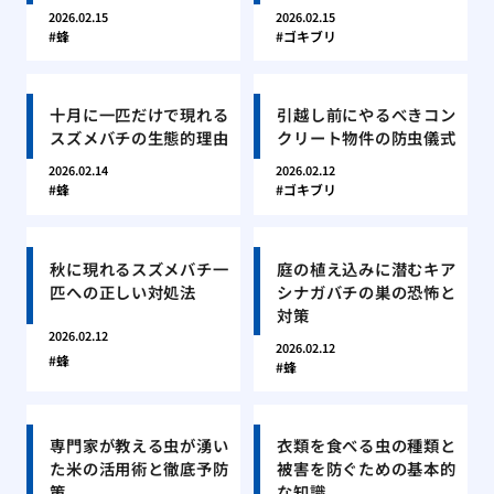
2026.02.15
2026.02.15
蜂
ゴキブリ
十月に一匹だけで現れる
引越し前にやるべきコン
スズメバチの生態的理由
クリート物件の防虫儀式
2026.02.14
2026.02.12
蜂
ゴキブリ
秋に現れるスズメバチ一
庭の植え込みに潜むキア
匹への正しい対処法
シナガバチの巣の恐怖と
対策
2026.02.12
2026.02.12
蜂
蜂
専門家が教える虫が湧い
衣類を食べる虫の種類と
た米の活用術と徹底予防
被害を防ぐための基本的
策
な知識