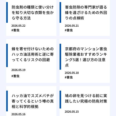
防虫剤の種類と使い分け
害虫防除の専門家が語る
を知り大切な衣類を虫か
蜂を遠ざけるための外回
ら守る方法
りの点検術
2026.05.22
2026.05.21
害虫
害虫
蜂を寄せ付けないための
京都府のマンション害虫
ハッカ油活用術と逆に寄
駆除業者おすすめランキ
ってくるリスクの回避
ング5選！選び方の注意
点
2026.05.19
2026.05.18
害虫
害虫
ハッカ油でスズメバチが
鳩の卵を見つける前に実
寄ってくるという噂の真
践したい究極の防鳥対策
相と科学的根拠
2026.05.15
2026.05.16