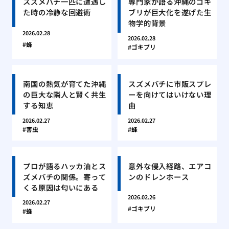
スズメバチ一匹に遭遇し
専門家が語る沖縄のゴキ
た時の冷静な回避術
ブリが巨大化を遂げた生
物学的背景
2026.02.28
2026.02.28
蜂
ゴキブリ
南国の熱気が育てた沖縄
スズメバチに市販スプレ
の巨大な隣人と賢く共生
ーを向けてはいけない理
する知恵
由
2026.02.27
2026.02.27
害虫
蜂
プロが語るハッカ油とス
意外な侵入経路、エアコ
ズメバチの関係。寄って
ンのドレンホース
くる原因は匂いにある
2026.02.26
2026.02.27
ゴキブリ
蜂