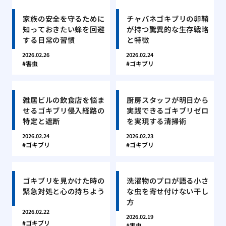
家族の安全を守るために
チャバネゴキブリの卵鞘
知っておきたい蜂を回避
が持つ驚異的な生存戦略
する日常の習慣
と特徴
2026.02.26
2026.02.24
害虫
ゴキブリ
雑居ビルの飲食店を悩ま
厨房スタッフが明日から
せるゴキブリ侵入経路の
実践できるゴキブリゼロ
特定と遮断
を実現する清掃術
2026.02.24
2026.02.23
ゴキブリ
ゴキブリ
ゴキブリを見かけた時の
洗濯物のプロが語る小さ
緊急対処と心の持ちよう
な虫を寄せ付けない干し
方
2026.02.22
2026.02.19
ゴキブリ
害虫