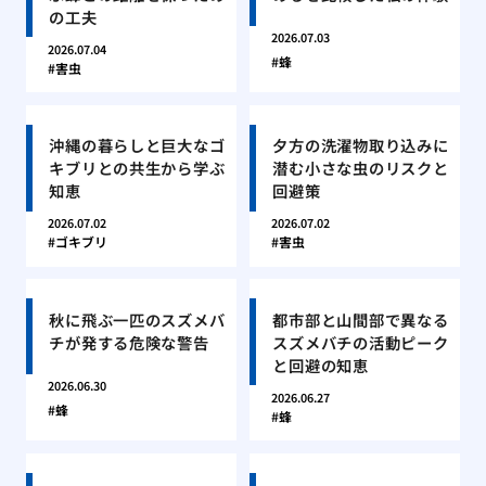
の工夫
2026.07.03
2026.07.04
蜂
害虫
沖縄の暮らしと巨大なゴ
夕方の洗濯物取り込みに
キブリとの共生から学ぶ
潜む小さな虫のリスクと
知恵
回避策
2026.07.02
2026.07.02
ゴキブリ
害虫
秋に飛ぶ一匹のスズメバ
都市部と山間部で異なる
チが発する危険な警告
スズメバチの活動ピーク
と回避の知恵
2026.06.30
2026.06.27
蜂
蜂