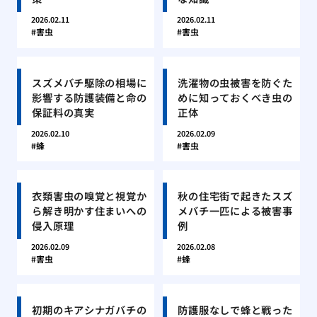
2026.02.11
2026.02.11
害虫
害虫
スズメバチ駆除の相場に
洗濯物の虫被害を防ぐた
影響する防護装備と命の
めに知っておくべき虫の
保証料の真実
正体
2026.02.10
2026.02.09
蜂
害虫
衣類害虫の嗅覚と視覚か
秋の住宅街で起きたスズ
ら解き明かす住まいへの
メバチ一匹による被害事
侵入原理
例
2026.02.09
2026.02.08
害虫
蜂
初期のキアシナガバチの
防護服なしで蜂と戦った