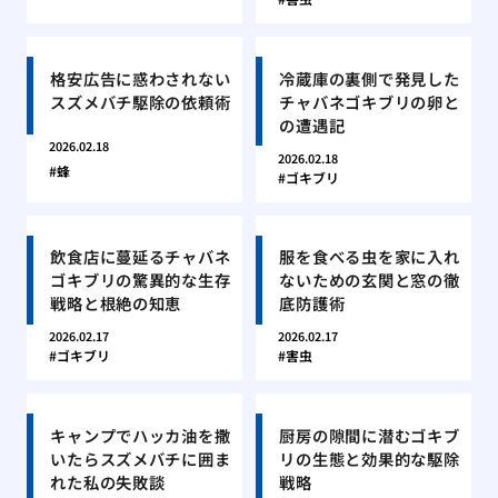
格安広告に惑わされない
冷蔵庫の裏側で発見した
スズメバチ駆除の依頼術
チャバネゴキブリの卵と
の遭遇記
2026.02.18
2026.02.18
蜂
ゴキブリ
飲食店に蔓延るチャバネ
服を食べる虫を家に入れ
ゴキブリの驚異的な生存
ないための玄関と窓の徹
戦略と根絶の知恵
底防護術
2026.02.17
2026.02.17
ゴキブリ
害虫
キャンプでハッカ油を撒
厨房の隙間に潜むゴキブ
いたらスズメバチに囲ま
リの生態と効果的な駆除
れた私の失敗談
戦略