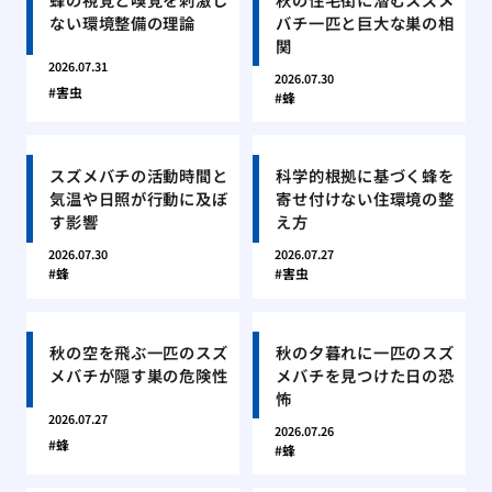
ない環境整備の理論
バチ一匹と巨大な巣の相
関
2026.07.31
2026.07.30
害虫
蜂
スズメバチの活動時間と
科学的根拠に基づく蜂を
気温や日照が行動に及ぼ
寄せ付けない住環境の整
す影響
え方
2026.07.30
2026.07.27
蜂
害虫
秋の空を飛ぶ一匹のスズ
秋の夕暮れに一匹のスズ
メバチが隠す巣の危険性
メバチを見つけた日の恐
怖
2026.07.27
2026.07.26
蜂
蜂