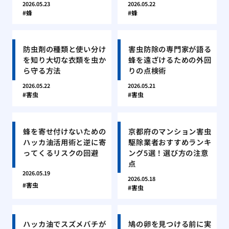
2026.05.23
2026.05.22
蜂
蜂
防虫剤の種類と使い分け
害虫防除の専門家が語る
を知り大切な衣類を虫か
蜂を遠ざけるための外回
ら守る方法
りの点検術
2026.05.22
2026.05.21
害虫
害虫
蜂を寄せ付けないための
京都府のマンション害虫
ハッカ油活用術と逆に寄
駆除業者おすすめランキ
ってくるリスクの回避
ング5選！選び方の注意
点
2026.05.19
2026.05.18
害虫
害虫
ハッカ油でスズメバチが
鳩の卵を見つける前に実