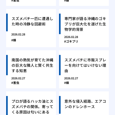
害虫
蜂
スズメバチ一匹に遭遇し
専門家が語る沖縄のゴキ
た時の冷静な回避術
ブリが巨大化を遂げた生
物学的背景
2026.02.28
2026.02.28
蜂
ゴキブリ
南国の熱気が育てた沖縄
スズメバチに市販スプレ
の巨大な隣人と賢く共生
ーを向けてはいけない理
する知恵
由
2026.02.27
2026.02.27
害虫
蜂
プロが語るハッカ油とス
意外な侵入経路、エアコ
ズメバチの関係。寄って
ンのドレンホース
くる原因は匂いにある