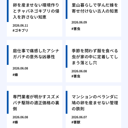
卵を産ませない環境作り
里山暮らしで学んだ蜂を
とチャバネゴキブリの侵
寄せ付けない古人の知恵
入を許さない知恵
2026.06.09
2026.06.11
害虫
ゴキブリ
庭仕事で痛感したアシナ
季節を問わず服を食べる
ガバチの意外な凶暴性
虫が家の中に定着してし
まう落とし穴
2026.06.08
2026.06.08
蜂
害虫
専門業者が明かすスズメ
マンションのベランダに
バチ駆除の適正価格の裏
鳩の卵を産ませない管理
側
の鉄則
2026.06.08
2026.06.07
蜂
害獣