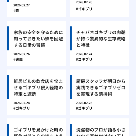
2026.02.26
2026.02.27
ゴキブリ
蜂
家族の安全を守るために
チャバネゴキブリの卵鞘
知っておきたい蜂を回避
が持つ驚異的な生存戦略
する日常の習慣
と特徴
2026.02.26
2026.02.24
害虫
ゴキブリ
雑居ビルの飲食店を悩ま
厨房スタッフが明日から
せるゴキブリ侵入経路の
実践できるゴキブリゼロ
特定と遮断
を実現する清掃術
2026.02.24
2026.02.23
ゴキブリ
ゴキブリ
ゴキブリを見かけた時の
洗濯物のプロが語る小さ
緊急対処と心の持ちよう
な虫を寄せ付けない干し