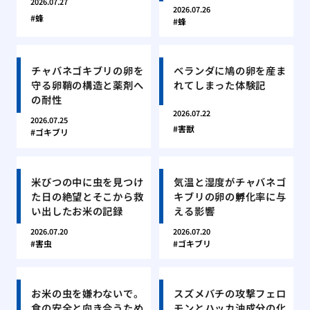
2026.07.27
2026.07.26
蜂
蜂
チャバネゴキブリの卵を
ベランダに鳩の卵を産ま
守る卵鞘の構造と薬剤へ
れてしまった体験記
の耐性
2026.07.22
2026.07.25
害獣
ゴキブリ
米びつの中に虫を見つけ
気温と湿度がチャバネゴ
た日の絶望とそこから救
キブリの卵の孵化率に与
い出したお米の記録
える影響
2026.07.20
2026.07.20
害虫
ゴキブリ
お米の虫を嫌わないで。
スズメバチの攻撃フェロ
食の安全と向き合うため
モンとハッカ油成分の化