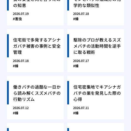
の知恵
学的な類似性
2026.07.19
2026.07.18
害虫
蜂
住宅街で多発するアシナ
駆除のプロが教えるスズ
ガバチ被害の事例と安全
メバチの活動時間を逆手
管理
に取る戦術
2026.07.18
2026.07.17
蜂
蜂
働きバチの過酷な一日か
住宅密集地でキアシナガ
ら読み解くスズメバチの
バチの巣を発見した際の
行動リズム
心得
2026.07.12
2026.07.11
蜂
蜂