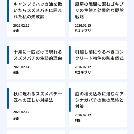
キャンプでハッカ油を撒
厨房の隙間に潜むゴキブ
いたらスズメバチに囲ま
リの生態と効果的な駆除
れた私の失敗談
戦略
2026.02.15
2026.02.15
蜂
ゴキブリ
十月に一匹だけで現れる
引越し前にやるべきコン
スズメバチの生態的理由
クリート物件の防虫儀式
2026.02.14
2026.02.12
蜂
ゴキブリ
秋に現れるスズメバチ一
庭の植え込みに潜むキア
匹への正しい対処法
シナガバチの巣の恐怖と
対策
2026.02.12
2026.02.12
蜂
蜂