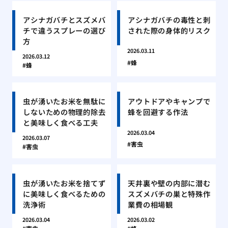
アシナガバチとスズメバ
アシナガバチの毒性と刺
チで違うスプレーの選び
された際の身体的リスク
方
2026.03.11
2026.03.12
蜂
蜂
虫が湧いたお米を無駄に
アウトドアやキャンプで
しないための物理的除去
蜂を回避する作法
と美味しく食べる工夫
2026.03.04
2026.03.07
害虫
害虫
虫が湧いたお米を捨てず
天井裏や壁の内部に潜む
に美味しく食べるための
スズメバチの巣と特殊作
洗浄術
業費の相場観
2026.03.04
2026.03.02