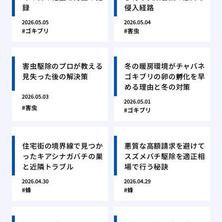
録
侵入経路
2026.05.05
2026.05.04
ゴキブリ
害虫
害虫駆除のプロが教える
冬の暖房環境がチャバネ
見失った後の解決策
ゴキブリの卵の孵化を早
める理由と冬の対策
2026.05.03
2026.05.01
害虫
ゴキブリ
住宅街の境界線で見つか
悪質な高額請求を避けて
ったキアシナガバチの巣
スズメバチ駆除を適正相
と近隣トラブル
場で行う秘訣
2026.04.30
2026.04.29
蜂
蜂