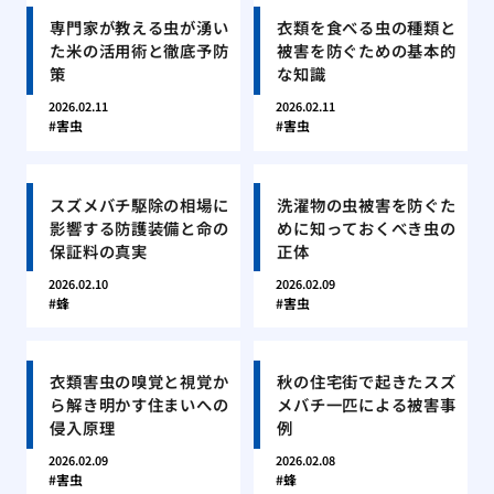
専門家が教える虫が湧い
衣類を食べる虫の種類と
た米の活用術と徹底予防
被害を防ぐための基本的
策
な知識
2026.02.11
2026.02.11
害虫
害虫
スズメバチ駆除の相場に
洗濯物の虫被害を防ぐた
影響する防護装備と命の
めに知っておくべき虫の
保証料の真実
正体
2026.02.10
2026.02.09
蜂
害虫
衣類害虫の嗅覚と視覚か
秋の住宅街で起きたスズ
ら解き明かす住まいへの
メバチ一匹による被害事
侵入原理
例
2026.02.09
2026.02.08
害虫
蜂