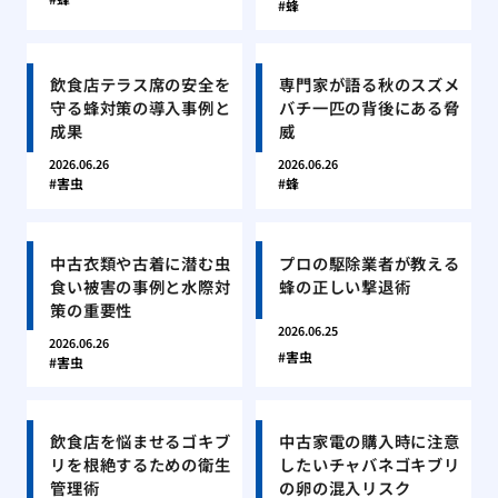
蜂
飲食店テラス席の安全を
専門家が語る秋のスズメ
守る蜂対策の導入事例と
バチ一匹の背後にある脅
成果
威
2026.06.26
2026.06.26
害虫
蜂
中古衣類や古着に潜む虫
プロの駆除業者が教える
食い被害の事例と水際対
蜂の正しい撃退術
策の重要性
2026.06.25
2026.06.26
害虫
害虫
飲食店を悩ませるゴキブ
中古家電の購入時に注意
リを根絶するための衛生
したいチャバネゴキブリ
管理術
の卵の混入リスク