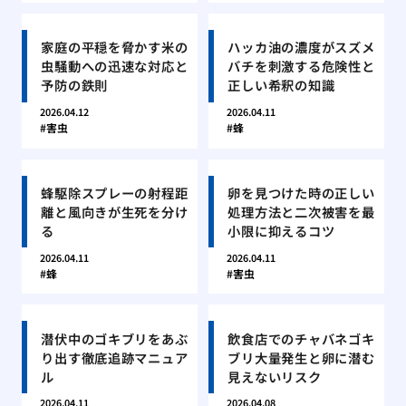
家庭の平穏を脅かす米の
ハッカ油の濃度がスズメ
虫騒動への迅速な対応と
バチを刺激する危険性と
予防の鉄則
正しい希釈の知識
2026.04.12
2026.04.11
害虫
蜂
蜂駆除スプレーの射程距
卵を見つけた時の正しい
離と風向きが生死を分け
処理方法と二次被害を最
る
小限に抑えるコツ
2026.04.11
2026.04.11
蜂
害虫
潜伏中のゴキブリをあぶ
飲食店でのチャバネゴキ
り出す徹底追跡マニュア
ブリ大量発生と卵に潜む
ル
見えないリスク
2026.04.11
2026.04.08