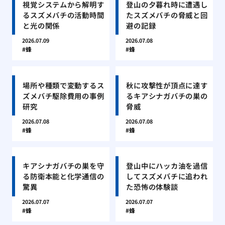
視覚システムから解明す
登山の夕暮れ時に遭遇し
るスズメバチの活動時間
たスズメバチの脅威と回
と光の関係
避の記録
2026.07.09
2026.07.08
蜂
蜂
場所や種類で変動するス
秋に攻撃性が頂点に達す
ズメバチ駆除費用の事例
るキアシナガバチの巣の
研究
脅威
2026.07.08
2026.07.08
蜂
蜂
キアシナガバチの巣を守
登山中にハッカ油を過信
る防衛本能と化学通信の
してスズメバチに追われ
驚異
た恐怖の体験談
2026.07.07
2026.07.07
蜂
蜂