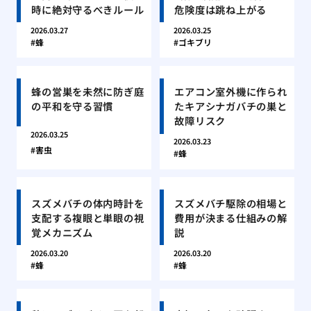
時に絶対守るべきルール
危険度は跳ね上がる
2026.03.27
2026.03.25
蜂
ゴキブリ
蜂の営巣を未然に防ぎ庭
エアコン室外機に作られ
の平和を守る習慣
たキアシナガバチの巣と
故障リスク
2026.03.25
2026.03.23
害虫
蜂
スズメバチの体内時計を
スズメバチ駆除の相場と
支配する複眼と単眼の視
費用が決まる仕組みの解
覚メカニズム
説
2026.03.20
2026.03.20
蜂
蜂