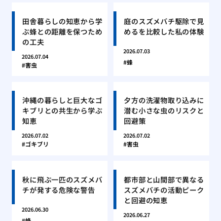
田舎暮らしの知恵から学
庭のスズメバチ駆除で見
ぶ蜂との距離を保つため
めるを比較した私の体験
の工夫
2026.07.03
2026.07.04
蜂
害虫
沖縄の暮らしと巨大なゴ
夕方の洗濯物取り込みに
キブリとの共生から学ぶ
潜む小さな虫のリスクと
知恵
回避策
2026.07.02
2026.07.02
ゴキブリ
害虫
秋に飛ぶ一匹のスズメバ
都市部と山間部で異なる
チが発する危険な警告
スズメバチの活動ピーク
と回避の知恵
2026.06.30
2026.06.27
蜂