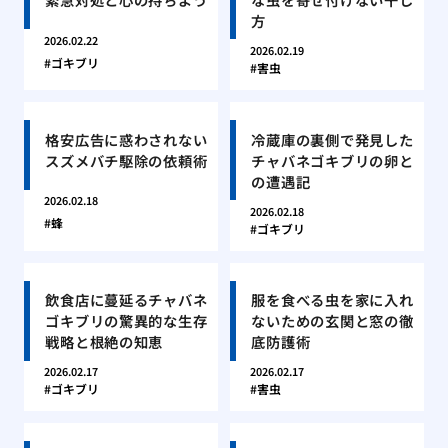
方
2026.02.22
2026.02.19
ゴキブリ
害虫
格安広告に惑わされない
冷蔵庫の裏側で発見した
スズメバチ駆除の依頼術
チャバネゴキブリの卵と
の遭遇記
2026.02.18
2026.02.18
蜂
ゴキブリ
飲食店に蔓延るチャバネ
服を食べる虫を家に入れ
ゴキブリの驚異的な生存
ないための玄関と窓の徹
戦略と根絶の知恵
底防護術
2026.02.17
2026.02.17
ゴキブリ
害虫