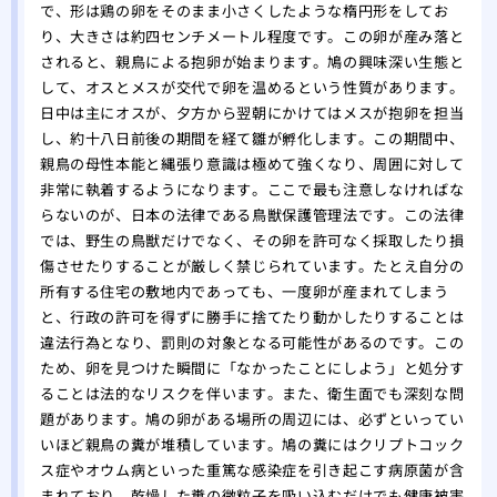
で、形は鶏の卵をそのまま小さくしたような楕円形をしてお
り、大きさは約四センチメートル程度です。この卵が産み落と
されると、親鳥による抱卵が始まります。鳩の興味深い生態と
して、オスとメスが交代で卵を温めるという性質があります。
日中は主にオスが、夕方から翌朝にかけてはメスが抱卵を担当
し、約十八日前後の期間を経て雛が孵化します。この期間中、
親鳥の母性本能と縄張り意識は極めて強くなり、周囲に対して
非常に執着するようになります。ここで最も注意しなければな
らないのが、日本の法律である鳥獣保護管理法です。この法律
では、野生の鳥獣だけでなく、その卵を許可なく採取したり損
傷させたりすることが厳しく禁じられています。たとえ自分の
所有する住宅の敷地内であっても、一度卵が産まれてしまう
と、行政の許可を得ずに勝手に捨てたり動かしたりすることは
違法行為となり、罰則の対象となる可能性があるのです。この
ため、卵を見つけた瞬間に「なかったことにしよう」と処分す
ることは法的なリスクを伴います。また、衛生面でも深刻な問
題があります。鳩の卵がある場所の周辺には、必ずといってい
いほど親鳥の糞が堆積しています。鳩の糞にはクリプトコック
ス症やオウム病といった重篤な感染症を引き起こす病原菌が含
まれており、乾燥した糞の微粒子を吸い込むだけでも健康被害