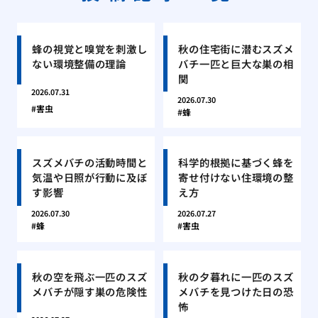
蜂の視覚と嗅覚を刺激し
秋の住宅街に潜むスズメ
ない環境整備の理論
バチ一匹と巨大な巣の相
関
2026.07.31
2026.07.30
害虫
蜂
スズメバチの活動時間と
科学的根拠に基づく蜂を
気温や日照が行動に及ぼ
寄せ付けない住環境の整
す影響
え方
2026.07.30
2026.07.27
蜂
害虫
秋の空を飛ぶ一匹のスズ
秋の夕暮れに一匹のスズ
メバチが隠す巣の危険性
メバチを見つけた日の恐
怖