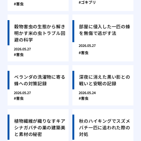
ゴキブリ
害虫
穀物害虫の生態から解き
部屋に侵入した一匹の蜂
明かす米の虫トラブル回
を無傷で逃がす法
避の科学
2026.05.27
2026.05.27
害虫
害虫
ベランダの洗濯物に寄る
深夜に消えた黒い影との
蜂への対策記録
戦いと安眠の記録
2026.05.27
2026.05.24
害虫
害虫
植物繊維が織りなすキア
秋のハイキングでスズメ
シナガバチの巣の建築美
バチ一匹に追われた際の
と素材の秘密
対処