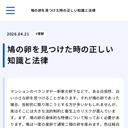
鳩の卵を見つけた時の正しい知識と法律
賢い
を成
2026.04.21
害獣
その
が運
鳩の卵を見つけた時の正しい
あぶ
知識と法律
生時
家の
発生
キッ
虫の
マンションのベランダや一軒家の軒下などで、ある日突然、白
紙魚
い小さな卵を見つけることがあります。それが鳩の卵であった
の中
場合、反射的に取り除こうとする方が多いかもしれませんが、
エビ
実はそこには大きな法的制約と衛生上のリスクが潜んでいま
ギー
す。まず、鳩の卵の身体的な特徴について知っておく必要があ
ります。鳩は一度の産卵で通常二個の卵を産みます。色は純白