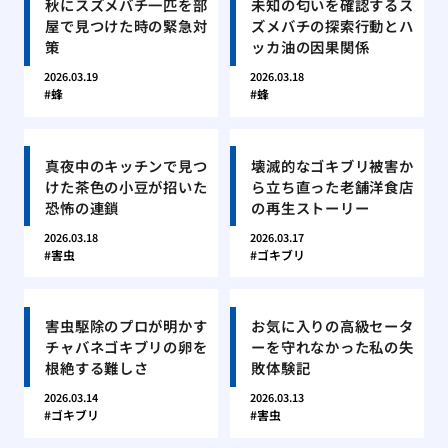
秋にスズメバチ一匹を部
未知の匂いを確認するス
屋で見つけた時の緊急対
ズメバチの探索行動とハ
策
ッカ油の因果関係
2026.03.19
2026.03.18
蜂
蜂
真夜中のキッチンで見つ
壊滅的なゴキブリ被害か
けた茶色の小豆が招いた
ら立ち直った老舗洋食店
恐怖の連鎖
の再生ストーリー
2026.03.18
2026.03.17
害虫
ゴキブリ
害虫駆除のプロが明かす
お気に入りの高級セータ
チャバネゴキブリの卵を
ーを守れなかった私の失
根絶する難しさ
敗体験記
2026.03.14
2026.03.13
ゴキブリ
害虫