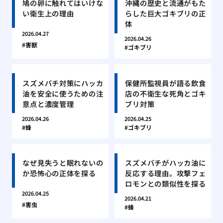
鳩の卵に触れてはいけな
沖縄の歴史と流通がもた
い衛生上の理由
らした巨大ゴキブリの正
体
2026.04.27
2026.04.26
害獣
ゴキブリ
スズメバチ対策にハッカ
保健所監視員が語る飲食
油を安全に使うための注
店の不衛生な死角とゴキ
意点と濃度管理
ブリ対策
2026.04.26
2026.04.25
蜂
ゴキブリ
なぜ見失うと眠れないの
スズメバチがハッカ油に
か恐怖心の正体を探る
反応する理由。攻撃フェ
ロモンとの類似性を探る
2026.04.25
2026.04.21
害虫
蜂