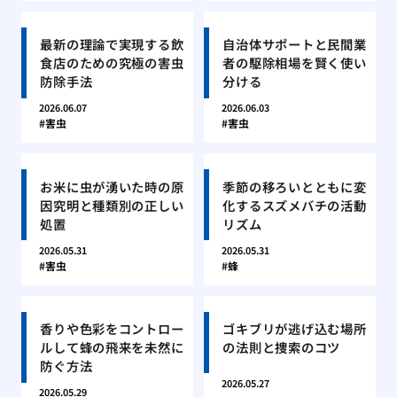
最新の理論で実現する飲
自治体サポートと民間業
食店のための究極の害虫
者の駆除相場を賢く使い
防除手法
分ける
2026.06.07
2026.06.03
害虫
害虫
お米に虫が湧いた時の原
季節の移ろいとともに変
因究明と種類別の正しい
化するスズメバチの活動
処置
リズム
2026.05.31
2026.05.31
害虫
蜂
香りや色彩をコントロー
ゴキブリが逃げ込む場所
ルして蜂の飛来を未然に
の法則と捜索のコツ
防ぐ方法
2026.05.27
2026.05.29