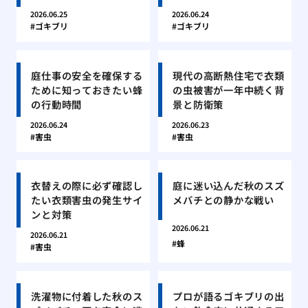
2026.06.25
2026.06.24
ゴキブリ
ゴキブリ
庭仕事の安全を確保する
現代の高断熱住宅で衣類
ために知っておきたい蜂
の虫被害が一年中続く背
の行動時間
景と防衛策
2026.06.24
2026.06.23
害虫
害虫
衣替えの際に必ず確認し
庭に迷い込んだ秋のスズ
たい衣類害虫の発生サイ
メバチとの静かな戦い
ンと対策
2026.06.21
2026.06.21
蜂
害虫
洗濯物に付着した秋のス
プロが語るゴキブリの出