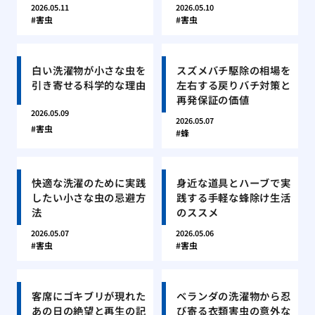
2026.05.11
2026.05.10
害虫
害虫
白い洗濯物が小さな虫を
スズメバチ駆除の相場を
引き寄せる科学的な理由
左右する戻りバチ対策と
再発保証の価値
2026.05.09
2026.05.07
害虫
蜂
快適な洗濯のために実践
身近な道具とハーブで実
したい小さな虫の忌避方
践する手軽な蜂除け生活
法
のススメ
2026.05.07
2026.05.06
害虫
害虫
客席にゴキブリが現れた
ベランダの洗濯物から忍
あの日の絶望と再生の記
び寄る衣類害虫の意外な