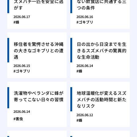
ズメバチ一匹を安全に逃
ない飲食店に共通する三
がす
つの条件
2026.06.17
2026.06.16
蜂
ゴキブリ
移住者を驚愕させる沖縄
日の出から日没までを生
の大きなゴキブリとの遭
きるスズメバチの驚異的
遇
な生命活動
2026.06.15
2026.06.14
ゴキブリ
蜂
洗濯物やベランダに蜂が
地球温暖化が変えるスズ
寄ってこない日々の習慣
メバチの活動時間と新た
なリスク
2026.06.14
2026.06.12
害虫
蜂