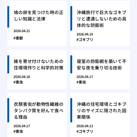
鳩の卵を見つけた時の正
沖縄旅行で巨大なゴキブ
しい知識と法律
リと遭遇しないための具
体的な防衛術
2026.04.21
2026.04.19
害獣
ゴキブリ
蜂を寄せ付けないための
寝室の防衛網を築いて不
住環境作りと科学的対策
安な夜を乗り切る技術
2026.04.18
2026.04.17
害虫
害虫
衣類害虫が動物性繊維の
沖縄の住宅環境とゴキブ
タンパク質を好んで食べ
リのサイズに隠された因
る理由
果関係
2026.04.17
2026.04.13
害虫
ゴキブリ