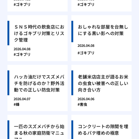
ゴキブリ
ゴキブリ
ＳＮＳ時代の飲食店にお
おしゃれな部屋を台無し
けるゴキブリ対策とリス
にする黒い影への対策
ク管理
2026.04.08
2026.04.08
ゴキブリ
ゴキブリ
ハッカ油だけでスズメバ
老舗米店店主が語るお米
チを防げるのか？野外活
の虫食い被害への正しい
動での正しい防虫対策
向き合い方
2026.04.07
2026.04.06
蜂
害虫
一匹のスズメバチから始
コンクリートの隙間を埋
まる秋の家庭防衛マニュ
めるパテ埋めの極意