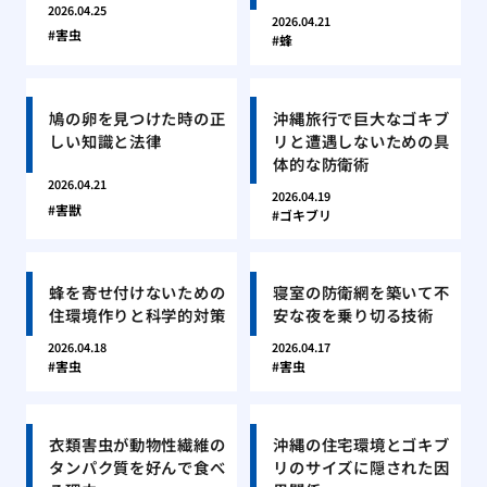
2026.04.25
2026.04.21
害虫
蜂
鳩の卵を見つけた時の正
沖縄旅行で巨大なゴキブ
しい知識と法律
リと遭遇しないための具
体的な防衛術
2026.04.21
2026.04.19
害獣
ゴキブリ
蜂を寄せ付けないための
寝室の防衛網を築いて不
住環境作りと科学的対策
安な夜を乗り切る技術
2026.04.18
2026.04.17
害虫
害虫
衣類害虫が動物性繊維の
沖縄の住宅環境とゴキブ
タンパク質を好んで食べ
リのサイズに隠された因