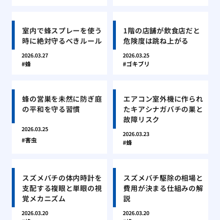
室内で蜂スプレーを使う
1階の店舗が飲食店だと
時に絶対守るべきルール
危険度は跳ね上がる
2026.03.27
2026.03.25
蜂
ゴキブリ
蜂の営巣を未然に防ぎ庭
エアコン室外機に作られ
の平和を守る習慣
たキアシナガバチの巣と
故障リスク
2026.03.25
2026.03.23
害虫
蜂
スズメバチの体内時計を
スズメバチ駆除の相場と
支配する複眼と単眼の視
費用が決まる仕組みの解
覚メカニズム
説
2026.03.20
2026.03.20