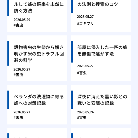
ルして蜂の飛来を未然に
の法則と捜索のコツ
防ぐ方法
2026.05.27
2026.05.29
ゴキブリ
害虫
穀物害虫の生態から解き
部屋に侵入した一匹の蜂
明かす米の虫トラブル回
を無傷で逃がす法
避の科学
2026.05.27
2026.05.27
害虫
害虫
ベランダの洗濯物に寄る
深夜に消えた黒い影との
蜂への対策記録
戦いと安眠の記録
2026.05.27
2026.05.24
害虫
害虫