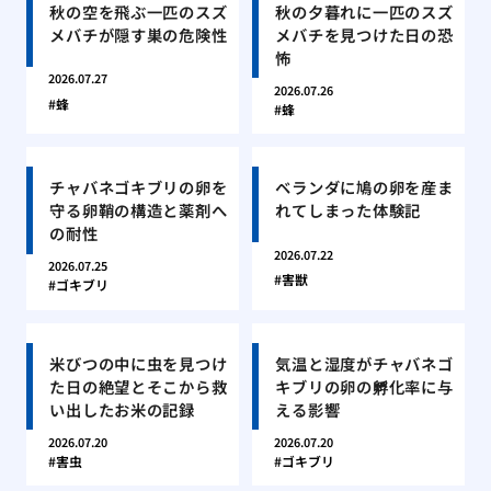
秋の空を飛ぶ一匹のスズ
秋の夕暮れに一匹のスズ
メバチが隠す巣の危険性
メバチを見つけた日の恐
怖
2026.07.27
2026.07.26
蜂
蜂
チャバネゴキブリの卵を
ベランダに鳩の卵を産ま
守る卵鞘の構造と薬剤へ
れてしまった体験記
の耐性
2026.07.22
2026.07.25
害獣
ゴキブリ
米びつの中に虫を見つけ
気温と湿度がチャバネゴ
た日の絶望とそこから救
キブリの卵の孵化率に与
い出したお米の記録
える影響
2026.07.20
2026.07.20
害虫
ゴキブリ