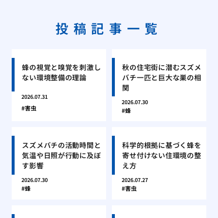
投稿記事一覧
蜂の視覚と嗅覚を刺激し
秋の住宅街に潜むスズメ
ない環境整備の理論
バチ一匹と巨大な巣の相
関
2026.07.31
2026.07.30
害虫
蜂
スズメバチの活動時間と
科学的根拠に基づく蜂を
気温や日照が行動に及ぼ
寄せ付けない住環境の整
す影響
え方
2026.07.30
2026.07.27
蜂
害虫