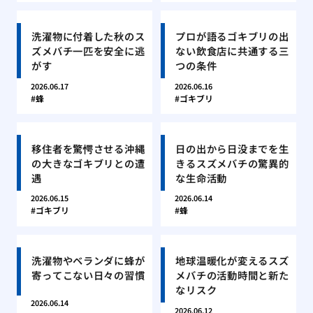
洗濯物に付着した秋のス
プロが語るゴキブリの出
ズメバチ一匹を安全に逃
ない飲食店に共通する三
がす
つの条件
2026.06.17
2026.06.16
蜂
ゴキブリ
移住者を驚愕させる沖縄
日の出から日没までを生
の大きなゴキブリとの遭
きるスズメバチの驚異的
遇
な生命活動
2026.06.15
2026.06.14
ゴキブリ
蜂
洗濯物やベランダに蜂が
地球温暖化が変えるスズ
寄ってこない日々の習慣
メバチの活動時間と新た
なリスク
2026.06.14
2026.06.12