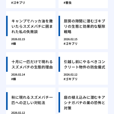
ゴキブリ
害虫
キャンプでハッカ油を撒
厨房の隙間に潜むゴキブ
いたらスズメバチに囲ま
リの生態と効果的な駆除
れた私の失敗談
戦略
2026.02.15
2026.02.15
蜂
ゴキブリ
十月に一匹だけで現れる
引越し前にやるべきコン
スズメバチの生態的理由
クリート物件の防虫儀式
2026.02.14
2026.02.12
蜂
ゴキブリ
秋に現れるスズメバチ一
庭の植え込みに潜むキア
匹への正しい対処法
シナガバチの巣の恐怖と
対策
2026.02.12