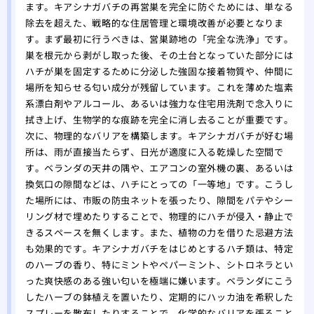
ます。キアシナガバチの再営巣を完全に防ぐためには、単なる
除去を超えた、戦略的な住居管理と環境改善が必要となりま
す。まず最初に行うべきは、営巣跡地の「完全な洗浄」です。
巣を根元から剥がし取った後、その土台となっていた部分には
ハチが巣を固定するために分泌した強固な接着物質や、仲間に
場所を知らせる匂い成分が残留しています。これを薄めた塩素
系漂白剤やアルコール、あるいは強力な住宅用洗剤で念入りに
拭き上げ、生物学的な痕跡を完全に消し去ることが重要です。
次に、物理的なバリアを構築します。キアシナガバチが好む場
所は、雨が直接当たらず、日光が適度に入る乾燥した空間で
す。ベランダの天井の隅や、エアコンの室外機の裏、あるいは
換気口の隙間などは、ハチにとっての「一等地」です。こうし
た場所には、市販の防虫ネットを張ったり、隙間をパテやシー
リング材で埋めたりすることで、物理的にハチが侵入・静止で
きるスペースを無くします。また、植物の力を借りた忌避方法
も効果的です。キアシナガバチをはじめとするハチ類は、特定
のハーブの香り、特にミントやペパーミント、シトロネラとい
った爽快感のある強い匂いを極端に嫌います。ベランダにこう
したハーブの鉢植えを置いたり、定期的にハッカ油を希釈した
スプレーを散布したりすることで、化学的なバリアを張ること