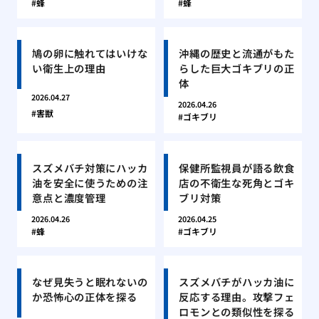
蜂
蜂
鳩の卵に触れてはいけな
沖縄の歴史と流通がもた
い衛生上の理由
らした巨大ゴキブリの正
体
2026.04.27
2026.04.26
害獣
ゴキブリ
スズメバチ対策にハッカ
保健所監視員が語る飲食
油を安全に使うための注
店の不衛生な死角とゴキ
意点と濃度管理
ブリ対策
2026.04.26
2026.04.25
蜂
ゴキブリ
なぜ見失うと眠れないの
スズメバチがハッカ油に
か恐怖心の正体を探る
反応する理由。攻撃フェ
ロモンとの類似性を探る