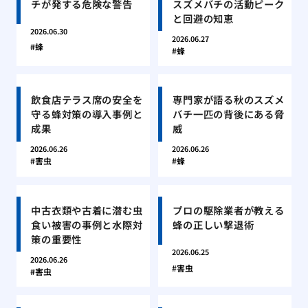
チが発する危険な警告
スズメバチの活動ピーク
と回避の知恵
2026.06.30
2026.06.27
蜂
蜂
飲食店テラス席の安全を
専門家が語る秋のスズメ
守る蜂対策の導入事例と
バチ一匹の背後にある脅
成果
威
2026.06.26
2026.06.26
害虫
蜂
中古衣類や古着に潜む虫
プロの駆除業者が教える
食い被害の事例と水際対
蜂の正しい撃退術
策の重要性
2026.06.25
2026.06.26
害虫
害虫