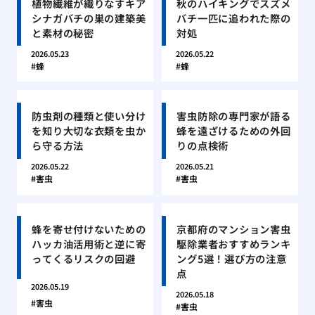
植物繊維が織りなすキア
秋のハイキングでスズメ
シナガバチの巣の建築美
バチ一匹に追われた際の
と素材の秘密
対処
2026.05.23
2026.05.22
蜂
蜂
防虫剤の種類と使い分け
害虫防除の専門家が語る
を知り大切な衣類を虫か
蜂を遠ざけるための外回
ら守る方法
りの点検術
2026.05.22
2026.05.21
害虫
害虫
蜂を寄せ付けないための
京都府のマンション害虫
ハッカ油活用術と逆に寄
駆除業者おすすめランキ
ってくるリスクの回避
ング5選！選び方の注意
点
2026.05.19
2026.05.18
害虫
害虫