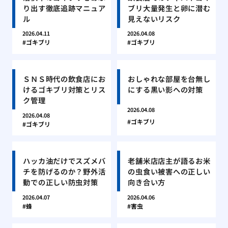
り出す徹底追跡マニュア
ブリ大量発生と卵に潜む
ル
見えないリスク
2026.04.11
2026.04.08
ゴキブリ
ゴキブリ
ＳＮＳ時代の飲食店にお
おしゃれな部屋を台無し
けるゴキブリ対策とリス
にする黒い影への対策
ク管理
2026.04.08
2026.04.08
ゴキブリ
ゴキブリ
ハッカ油だけでスズメバ
老舗米店店主が語るお米
チを防げるのか？野外活
の虫食い被害への正しい
動での正しい防虫対策
向き合い方
2026.04.07
2026.04.06
蜂
害虫