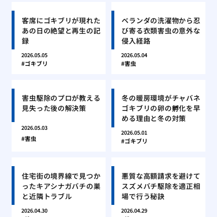
客席にゴキブリが現れた
ベランダの洗濯物から忍
あの日の絶望と再生の記
び寄る衣類害虫の意外な
録
侵入経路
2026.05.05
2026.05.04
ゴキブリ
害虫
害虫駆除のプロが教える
冬の暖房環境がチャバネ
見失った後の解決策
ゴキブリの卵の孵化を早
める理由と冬の対策
2026.05.03
2026.05.01
害虫
ゴキブリ
住宅街の境界線で見つか
悪質な高額請求を避けて
ったキアシナガバチの巣
スズメバチ駆除を適正相
と近隣トラブル
場で行う秘訣
2026.04.30
2026.04.29