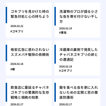
ゴキブリを見かけた時の
洗濯物のプロが語る小さ
緊急対処と心の持ちよう
な虫を寄せ付けない干し
方
2026.02.22
2026.02.19
ゴキブリ
害虫
格安広告に惑わされない
冷蔵庫の裏側で発見した
スズメバチ駆除の依頼術
チャバネゴキブリの卵と
の遭遇記
2026.02.18
2026.02.18
蜂
ゴキブリ
飲食店に蔓延るチャバネ
服を食べる虫を家に入れ
ゴキブリの驚異的な生存
ないための玄関と窓の徹
戦略と根絶の知恵
底防護術
2026.02.17
2026.02.17