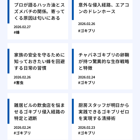
プロが語るハッカ油とス
意外な侵入経路、エアコ
ズメバチの関係。寄って
ンのドレンホース
くる原因は匂いにある
2026.02.26
2026.02.27
ゴキブリ
蜂
家族の安全を守るために
チャバネゴキブリの卵鞘
知っておきたい蜂を回避
が持つ驚異的な生存戦略
する日常の習慣
と特徴
2026.02.26
2026.02.24
害虫
ゴキブリ
雑居ビルの飲食店を悩ま
厨房スタッフが明日から
せるゴキブリ侵入経路の
実践できるゴキブリゼロ
特定と遮断
を実現する清掃術
2026.02.24
2026.02.23
ゴキブリ
ゴキブリ