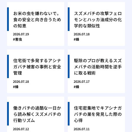
お米の虫を嫌わないで。
スズメバチの攻撃フェロ
食の安全と向き合うため
モンとハッカ油成分の化
の知恵
学的な類似性
2026.07.19
2026.07.18
害虫
蜂
住宅街で多発するアシナ
駆除のプロが教えるスズ
ガバチ被害の事例と安全
メバチの活動時間を逆手
管理
に取る戦術
2026.07.18
2026.07.17
蜂
蜂
働きバチの過酷な一日か
住宅密集地でキアシナガ
ら読み解くスズメバチの
バチの巣を発見した際の
行動リズム
心得
2026.07.12
2026.07.11