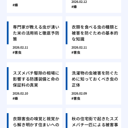
2026.02.12
蜂
蜂
専門家が教える虫が湧い
衣類を食べる虫の種類と
た米の活用術と徹底予防
被害を防ぐための基本的
策
な知識
2026.02.11
2026.02.11
害虫
害虫
スズメバチ駆除の相場に
洗濯物の虫被害を防ぐた
影響する防護装備と命の
めに知っておくべき虫の
保証料の真実
正体
2026.02.10
2026.02.09
蜂
害虫
衣類害虫の嗅覚と視覚か
秋の住宅街で起きたスズ
ら解き明かす住まいへの
メバチ一匹による被害事