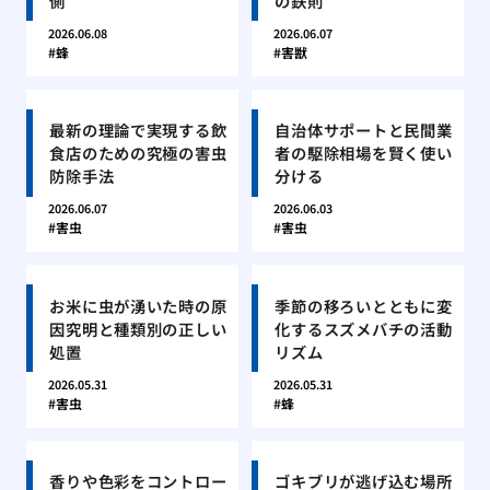
側
の鉄則
2026.06.08
2026.06.07
蜂
害獣
最新の理論で実現する飲
自治体サポートと民間業
食店のための究極の害虫
者の駆除相場を賢く使い
防除手法
分ける
2026.06.07
2026.06.03
害虫
害虫
お米に虫が湧いた時の原
季節の移ろいとともに変
因究明と種類別の正しい
化するスズメバチの活動
処置
リズム
2026.05.31
2026.05.31
害虫
蜂
香りや色彩をコントロー
ゴキブリが逃げ込む場所