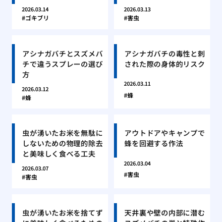
2026.03.14
2026.03.13
ゴキブリ
害虫
アシナガバチとスズメバ
アシナガバチの毒性と刺
チで違うスプレーの選び
された際の身体的リスク
方
2026.03.11
2026.03.12
蜂
蜂
虫が湧いたお米を無駄に
アウトドアやキャンプで
しないための物理的除去
蜂を回避する作法
と美味しく食べる工夫
2026.03.04
2026.03.07
害虫
害虫
虫が湧いたお米を捨てず
天井裏や壁の内部に潜む