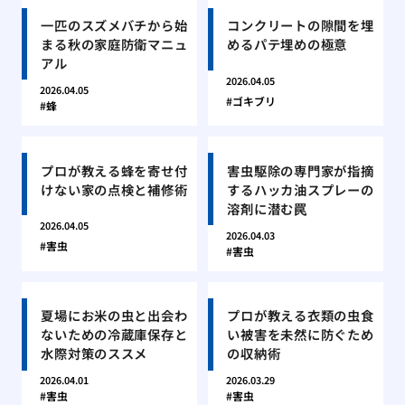
一匹のスズメバチから始
コンクリートの隙間を埋
まる秋の家庭防衛マニュ
めるパテ埋めの極意
アル
2026.04.05
2026.04.05
ゴキブリ
蜂
プロが教える蜂を寄せ付
害虫駆除の専門家が指摘
けない家の点検と補修術
するハッカ油スプレーの
溶剤に潜む罠
2026.04.05
2026.04.03
害虫
害虫
夏場にお米の虫と出会わ
プロが教える衣類の虫食
ないための冷蔵庫保存と
い被害を未然に防ぐため
水際対策のススメ
の収納術
2026.04.01
2026.03.29
害虫
害虫