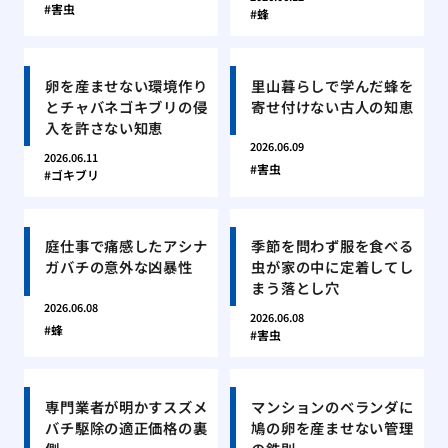
害虫
蜂
卵を産ませない環境作り
里山暮らしで学んだ蜂を
とチャバネゴキブリの侵
寄せ付けない古人の知恵
入を許さない知恵
2026.06.09
2026.06.11
害虫
ゴキブリ
庭仕事で痛感したアシナ
季節を問わず服を食べる
ガバチの意外な凶暴性
虫が家の中に定着してし
まう落とし穴
2026.06.08
2026.06.08
蜂
害虫
専門業者が明かすスズメ
マンションのベランダに
バチ駆除の適正価格の裏
鳩の卵を産ませない管理