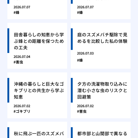
2026.07.07
2026.07.07
蜂
蜂
田舎暮らしの知恵から学
庭のスズメバチ駆除で見
ぶ蜂との距離を保つため
めるを比較した私の体験
の工夫
2026.07.03
2026.07.04
蜂
害虫
沖縄の暮らしと巨大なゴ
夕方の洗濯物取り込みに
キブリとの共生から学ぶ
潜む小さな虫のリスクと
知恵
回避策
2026.07.02
2026.07.02
ゴキブリ
害虫
秋に飛ぶ一匹のスズメバ
都市部と山間部で異なる