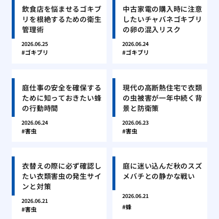
飲食店を悩ませるゴキブ
中古家電の購入時に注意
リを根絶するための衛生
したいチャバネゴキブリ
管理術
の卵の混入リスク
2026.06.25
2026.06.24
ゴキブリ
ゴキブリ
庭仕事の安全を確保する
現代の高断熱住宅で衣類
ために知っておきたい蜂
の虫被害が一年中続く背
の行動時間
景と防衛策
2026.06.24
2026.06.23
害虫
害虫
衣替えの際に必ず確認し
庭に迷い込んだ秋のスズ
たい衣類害虫の発生サイ
メバチとの静かな戦い
ンと対策
2026.06.21
2026.06.21
蜂
害虫