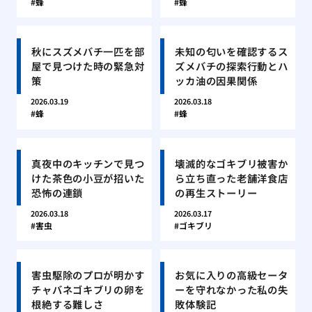
蜂
蜂
秋にスズメバチ一匹を部
未知の匂いを確認するス
屋で見つけた時の緊急対
ズメバチの探索行動とハ
策
ッカ油の因果関係
2026.03.19
2026.03.18
蜂
蜂
真夜中のキッチンで見つ
壊滅的なゴキブリ被害か
けた茶色の小豆が招いた
ら立ち直った老舗洋食店
恐怖の連鎖
の再生ストーリー
2026.03.18
2026.03.17
害虫
ゴキブリ
害虫駆除のプロが明かす
お気に入りの高級セータ
チャバネゴキブリの卵を
ーを守れなかった私の失
根絶する難しさ
敗体験記