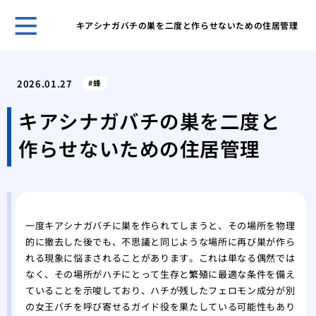
キアシナガバチの巣を二度と作らせないための住居管理
賢い
を成
2026.01.27
蜂
その
が運
キアシナガバチの巣を二度と
あぶ
作らせないための住居管理
生時
家の
発生
キッ
虫の
一度キアシナガバチに巣を作られてしまうと、その場所を物理
紙魚
的に撤去した後でも、不思議と同じような場所に再び巣が作ら
の中
れる現象に悩まされることがあります。これは単なる偶然では
エビ
なく、その場所がハチにとって生存と繁殖に最適な条件を備え
ギー
ていることを示唆しており、ハチが残したフェロモン成分が別
の女王バチを呼び寄せるガイド役を果たしている可能性もあり