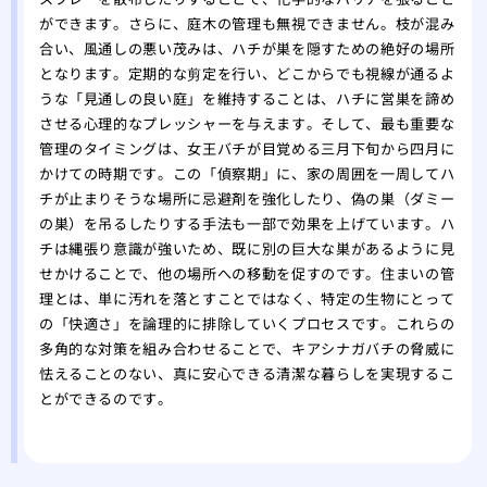
ができます。さらに、庭木の管理も無視できません。枝が混み
合い、風通しの悪い茂みは、ハチが巣を隠すための絶好の場所
となります。定期的な剪定を行い、どこからでも視線が通るよ
うな「見通しの良い庭」を維持することは、ハチに営巣を諦め
させる心理的なプレッシャーを与えます。そして、最も重要な
管理のタイミングは、女王バチが目覚める三月下旬から四月に
かけての時期です。この「偵察期」に、家の周囲を一周してハ
チが止まりそうな場所に忌避剤を強化したり、偽の巣（ダミー
の巣）を吊るしたりする手法も一部で効果を上げています。ハ
チは縄張り意識が強いため、既に別の巨大な巣があるように見
せかけることで、他の場所への移動を促すのです。住まいの管
理とは、単に汚れを落とすことではなく、特定の生物にとって
の「快適さ」を論理的に排除していくプロセスです。これらの
多角的な対策を組み合わせることで、キアシナガバチの脅威に
怯えることのない、真に安心できる清潔な暮らしを実現するこ
とができるのです。