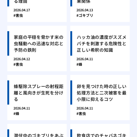
る理由
果関係
2026.04.17
2026.04.13
害虫
ゴキブリ
家庭の平穏を脅かす米の
ハッカ油の濃度がスズメ
虫騒動への迅速な対応と
バチを刺激する危険性と
予防の鉄則
正しい希釈の知識
2026.04.12
2026.04.11
害虫
蜂
蜂駆除スプレーの射程距
卵を見つけた時の正しい
離と風向きが生死を分け
処理方法と二次被害を最
る
小限に抑えるコツ
2026.04.11
2026.04.11
蜂
害虫
潜伏中のゴキブリをあぶ
飲食店でのチャバネゴキ