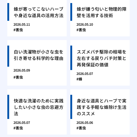
蜂が寄ってこないハーブ
蜂が嫌う匂いと物理的障
や身近な道具の活用方法
壁を活用する技術
2026.05.11
2026.05.10
害虫
害虫
白い洗濯物が小さな虫を
スズメバチ駆除の相場を
引き寄せる科学的な理由
左右する戻りバチ対策と
再発保証の価値
2026.05.09
2026.05.07
害虫
蜂
快適な洗濯のために実践
身近な道具とハーブで実
したい小さな虫の忌避方
践する手軽な蜂除け生活
法
のススメ
2026.05.07
2026.05.06
害虫
害虫