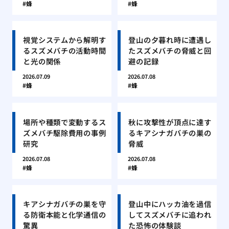
蜂
蜂
視覚システムから解明す
登山の夕暮れ時に遭遇し
るスズメバチの活動時間
たスズメバチの脅威と回
と光の関係
避の記録
2026.07.09
2026.07.08
蜂
蜂
場所や種類で変動するス
秋に攻撃性が頂点に達す
ズメバチ駆除費用の事例
るキアシナガバチの巣の
研究
脅威
2026.07.08
2026.07.08
蜂
蜂
キアシナガバチの巣を守
登山中にハッカ油を過信
る防衛本能と化学通信の
してスズメバチに追われ
驚異
た恐怖の体験談