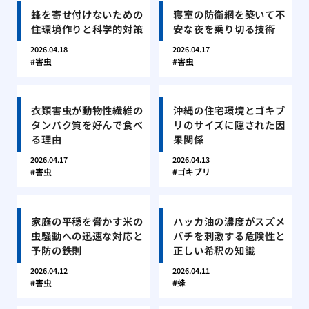
蜂を寄せ付けないための
寝室の防衛網を築いて不
住環境作りと科学的対策
安な夜を乗り切る技術
2026.04.18
2026.04.17
害虫
害虫
衣類害虫が動物性繊維の
沖縄の住宅環境とゴキブ
タンパク質を好んで食べ
リのサイズに隠された因
る理由
果関係
2026.04.17
2026.04.13
害虫
ゴキブリ
家庭の平穏を脅かす米の
ハッカ油の濃度がスズメ
虫騒動への迅速な対応と
バチを刺激する危険性と
予防の鉄則
正しい希釈の知識
2026.04.12
2026.04.11
害虫
蜂