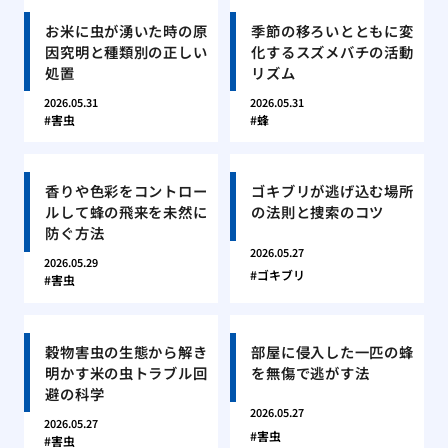
お米に虫が湧いた時の原
季節の移ろいとともに変
因究明と種類別の正しい
化するスズメバチの活動
処置
リズム
2026.05.31
2026.05.31
害虫
蜂
香りや色彩をコントロー
ゴキブリが逃げ込む場所
ルして蜂の飛来を未然に
の法則と捜索のコツ
防ぐ方法
2026.05.27
2026.05.29
ゴキブリ
害虫
穀物害虫の生態から解き
部屋に侵入した一匹の蜂
明かす米の虫トラブル回
を無傷で逃がす法
避の科学
2026.05.27
2026.05.27
害虫
害虫