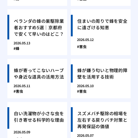
ベランダの蜂の巣駆除業
住まいの周りで蜂を安全
者おすすめ5選｜京都府
に遠ざける知恵
で安くて早いのはどこ？
2026.05.12
2026.05.13
害虫
蜂
蜂が寄ってこないハーブ
蜂が嫌う匂いと物理的障
や身近な道具の活用方法
壁を活用する技術
2026.05.11
2026.05.10
害虫
害虫
白い洗濯物が小さな虫を
スズメバチ駆除の相場を
引き寄せる科学的な理由
左右する戻りバチ対策と
再発保証の価値
2026.05.09
2026.05.07