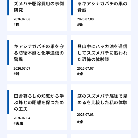
ズメバチ駆除費用の事例
るキアシナガバチの巣の
研究
脅威
2026.07.08
2026.07.08
蜂
蜂
キアシナガバチの巣を守
登山中にハッカ油を過信
る防衛本能と化学通信の
してスズメバチに追われ
驚異
た恐怖の体験談
2026.07.07
2026.07.07
蜂
蜂
田舎暮らしの知恵から学
庭のスズメバチ駆除で見
ぶ蜂との距離を保つため
めるを比較した私の体験
の工夫
2026.07.03
2026.07.04
蜂
害虫