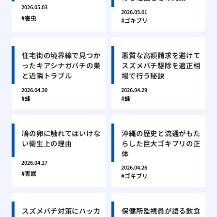
2026.05.03
2026.05.01
害虫
ゴキブリ
住宅街の境界線で見つか
悪質な高額請求を避けて
ったキアシナガバチの巣
スズメバチ駆除を適正相
と近隣トラブル
場で行う秘訣
2026.04.30
2026.04.29
蜂
蜂
鳩の卵に触れてはいけな
沖縄の歴史と流通がもた
い衛生上の理由
らした巨大ゴキブリの正
体
2026.04.27
2026.04.26
害獣
ゴキブリ
スズメバチ対策にハッカ
保健所監視員が語る飲食