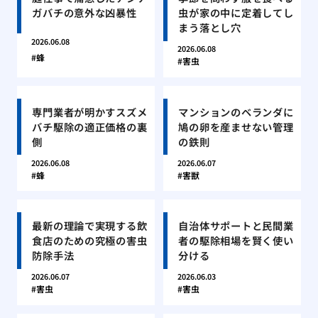
ガバチの意外な凶暴性
虫が家の中に定着してし
まう落とし穴
2026.06.08
2026.06.08
蜂
害虫
専門業者が明かすスズメ
マンションのベランダに
バチ駆除の適正価格の裏
鳩の卵を産ませない管理
側
の鉄則
2026.06.08
2026.06.07
蜂
害獣
最新の理論で実現する飲
自治体サポートと民間業
食店のための究極の害虫
者の駆除相場を賢く使い
防除手法
分ける
2026.06.07
2026.06.03
害虫
害虫