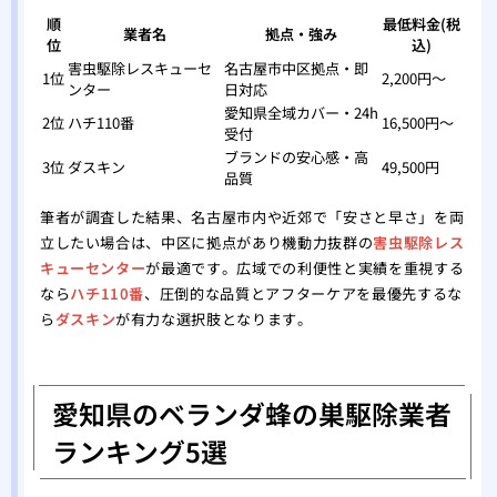
順
最低料金(税
業者名
拠点・強み
位
込)
害虫駆除レスキューセ
名古屋市中区拠点・即
1位
2,200円〜
ンター
日対応
愛知県全域カバー・24h
2位
ハチ110番
16,500円〜
受付
ブランドの安心感・高
3位
ダスキン
49,500円
品質
筆者が調査した結果、名古屋市内や近郊で「安さと早さ」を両
立したい場合は、中区に拠点があり機動力抜群の
害虫駆除レス
キューセンター
が最適です。広域での利便性と実績を重視する
なら
ハチ110番
、圧倒的な品質とアフターケアを最優先するな
ら
ダスキン
が有力な選択肢となります。
愛知県のベランダ蜂の巣駆除業者
ランキング5選