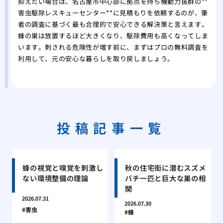
抑えたい場合は、名古屋市中心部に拠点を持ち機動力抜群の**
害虫駆除レスキューセンター**に見積もりを依頼するのが、筆
者の調査に基づく最も合理的で安心できる解決策と言えます。
蜂の巣は放置するほど大きくなり、駆除費用も高くなってしま
います。刺される危険性が増す前に、まずはプロの無料調査を
利用して、元の安心な暮らしを取り戻しましょう。
投稿記事一覧
蜂の視覚と嗅覚を刺激し
秋の住宅街に潜むスズメ
ない環境整備の理論
バチ一匹と巨大な巣の相
関
2026.07.31
2026.07.30
害虫
蜂