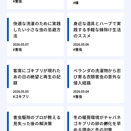
害虫
蜂
快適な洗濯のために実践
身近な道具とハーブで実
したい小さな虫の忌避方
践する手軽な蜂除け生活
法
のススメ
2026.05.07
2026.05.06
害虫
害虫
客席にゴキブリが現れた
ベランダの洗濯物から忍
あの日の絶望と再生の記
び寄る衣類害虫の意外な
録
侵入経路
2026.05.05
2026.05.04
ゴキブリ
害虫
害虫駆除のプロが教える
冬の暖房環境がチャバネ
見失った後の解決策
ゴキブリの卵の孵化を早
める理由と冬の対策