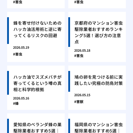
害虫
害虫
蜂を寄せ付けないための
京都府のマンション害虫
ハッカ油活用術と逆に寄
駆除業者おすすめランキ
ってくるリスクの回避
ング5選！選び方の注意
点
2026.05.19
2026.05.18
害虫
害虫
ハッカ油でスズメバチが
鳩の卵を見つける前に実
寄ってくるという噂の真
践したい究極の防鳥対策
相と科学的根拠
2026.05.15
2026.05.16
害獣
蜂
愛知県のベランダ蜂の巣
福岡県のマンション害虫
駆除業者おすすめ5選｜
駆除業者おすすめ5選｜