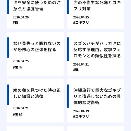
油を安全に使うための注
店の不衛生な死角とゴキ
意点と濃度管理
ブリ対策
2026.04.26
2026.04.25
蜂
ゴキブリ
なぜ見失うと眠れないの
スズメバチがハッカ油に
か恐怖心の正体を探る
反応する理由。攻撃フェ
ロモンとの類似性を探る
2026.04.25
2026.04.21
害虫
蜂
鳩の卵を見つけた時の正
沖縄旅行で巨大なゴキブ
しい知識と法律
リと遭遇しないための具
体的な防衛術
2026.04.21
2026.04.19
害獣
ゴキブリ