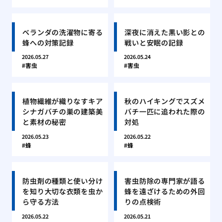
ベランダの洗濯物に寄る
深夜に消えた黒い影との
蜂への対策記録
戦いと安眠の記録
2026.05.27
2026.05.24
害虫
害虫
植物繊維が織りなすキア
秋のハイキングでスズメ
シナガバチの巣の建築美
バチ一匹に追われた際の
と素材の秘密
対処
2026.05.23
2026.05.22
蜂
蜂
防虫剤の種類と使い分け
害虫防除の専門家が語る
を知り大切な衣類を虫か
蜂を遠ざけるための外回
ら守る方法
りの点検術
2026.05.22
2026.05.21