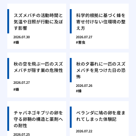
スズメバチの活動時間と
科学的根拠に基づく蜂を
気温や日照が行動に及ぼ
寄せ付けない住環境の整
す影響
え方
2026.07.30
2026.07.27
蜂
害虫
秋の空を飛ぶ一匹のスズ
秋の夕暮れに一匹のスズ
メバチが隠す巣の危険性
メバチを見つけた日の恐
怖
2026.07.27
2026.07.26
蜂
蜂
チャバネゴキブリの卵を
ベランダに鳩の卵を産ま
守る卵鞘の構造と薬剤へ
れてしまった体験記
の耐性
2026.07.22
2026.07.25