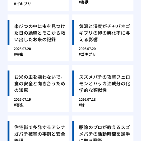
害獣
ゴキブリ
米びつの中に虫を見つけ
気温と湿度がチャバネゴ
た日の絶望とそこから救
キブリの卵の孵化率に与
い出したお米の記録
える影響
2026.07.20
2026.07.20
害虫
ゴキブリ
お米の虫を嫌わないで。
スズメバチの攻撃フェロ
食の安全と向き合うため
モンとハッカ油成分の化
の知恵
学的な類似性
2026.07.19
2026.07.18
害虫
蜂
住宅街で多発するアシナ
駆除のプロが教えるスズ
ガバチ被害の事例と安全
メバチの活動時間を逆手
管理
に取る戦術