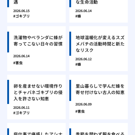
遇
な生命活動
2026.06.15
2026.06.14
ゴキブリ
蜂
洗濯物やベランダに蜂が
地球温暖化が変えるスズ
寄ってこない日々の習慣
メバチの活動時間と新た
なリスク
2026.06.14
2026.06.12
害虫
蜂
卵を産ませない環境作り
里山暮らしで学んだ蜂を
とチャバネゴキブリの侵
寄せ付けない古人の知恵
入を許さない知恵
2026.06.09
2026.06.11
害虫
ゴキブリ
庭仕事で痛感したアシナ
季節を問わず服を食べる