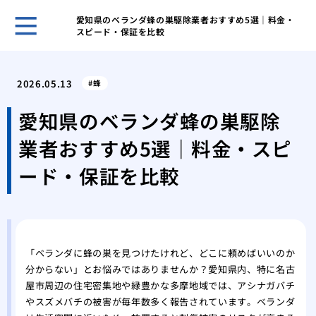
愛知県のベランダ蜂の巣駆除業者おすすめ5選｜料金・
スピード・保証を比較
賢い
を成
2026.05.13
蜂
その
が運
愛知県のベランダ蜂の巣駆除
あぶ
業者おすすめ5選｜料金・スピ
生時
家の
ード・保証を比較
発生
キッ
虫の
紙魚
の中
「ベランダに蜂の巣を見つけたけれど、どこに頼めばいいのか
分からない」とお悩みではありませんか？愛知県内、特に名古
エビ
屋市周辺の住宅密集地や緑豊かな多摩地域では、アシナガバチ
ギー
やスズメバチの被害が毎年数多く報告されています。ベランダ