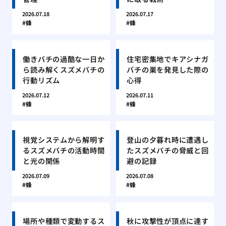
2026.07.18
2026.07.17
蜂
蜂
働きバチの過酷な一日か
住宅密集地でキアシナガ
ら読み解くスズメバチの
バチの巣を発見した際の
行動リズム
心得
2026.07.12
2026.07.11
蜂
蜂
視覚システムから解明す
登山の夕暮れ時に遭遇し
るスズメバチの活動時間
たスズメバチの脅威と回
と光の関係
避の記録
2026.07.09
2026.07.08
蜂
蜂
場所や種類で変動するス
秋に攻撃性が頂点に達す