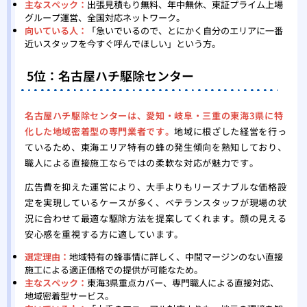
主なスペック：
出張見積もり無料、年中無休、東証プライム上場
グループ運営、全国対応ネットワーク。
向いている人：
「急いでいるので、とにかく自分のエリアに一番
近いスタッフを今すぐ呼んでほしい」という方。
5位：名古屋ハチ駆除センター
名古屋ハチ駆除センターは、愛知・岐阜・三重の東海3県に特
化した地域密着型の専門業者です。
地域に根ざした経営を行っ
ているため、東海エリア特有の蜂の発生傾向を熟知しており、
職人による直接施工ならではの柔軟な対応が魅力です。
広告費を抑えた運営により、大手よりもリーズナブルな価格設
定を実現しているケースが多く、ベテランスタッフが現場の状
況に合わせて最適な駆除方法を提案してくれます。顔の見える
安心感を重視する方に適しています。
選定理由：
地域特有の蜂事情に詳しく、中間マージンのない直接
施工による適正価格での提供が可能なため。
主なスペック：
東海3県重点カバー、専門職人による直接対応、
地域密着型サービス。