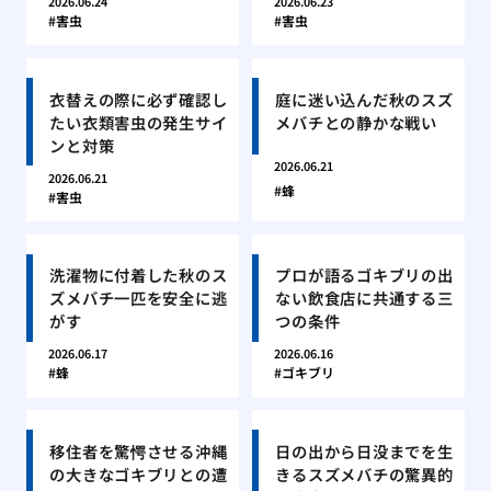
2026.06.24
2026.06.23
害虫
害虫
衣替えの際に必ず確認し
庭に迷い込んだ秋のスズ
たい衣類害虫の発生サイ
メバチとの静かな戦い
ンと対策
2026.06.21
2026.06.21
蜂
害虫
洗濯物に付着した秋のス
プロが語るゴキブリの出
ズメバチ一匹を安全に逃
ない飲食店に共通する三
がす
つの条件
2026.06.17
2026.06.16
蜂
ゴキブリ
移住者を驚愕させる沖縄
日の出から日没までを生
の大きなゴキブリとの遭
きるスズメバチの驚異的