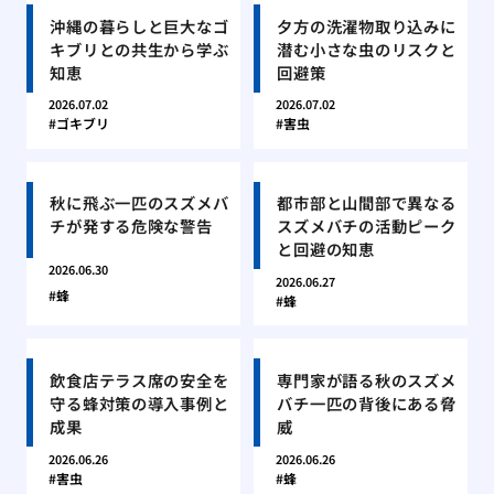
沖縄の暮らしと巨大なゴ
夕方の洗濯物取り込みに
キブリとの共生から学ぶ
潜む小さな虫のリスクと
知恵
回避策
2026.07.02
2026.07.02
ゴキブリ
害虫
秋に飛ぶ一匹のスズメバ
都市部と山間部で異なる
チが発する危険な警告
スズメバチの活動ピーク
と回避の知恵
2026.06.30
2026.06.27
蜂
蜂
飲食店テラス席の安全を
専門家が語る秋のスズメ
守る蜂対策の導入事例と
バチ一匹の背後にある脅
成果
威
2026.06.26
2026.06.26
害虫
蜂