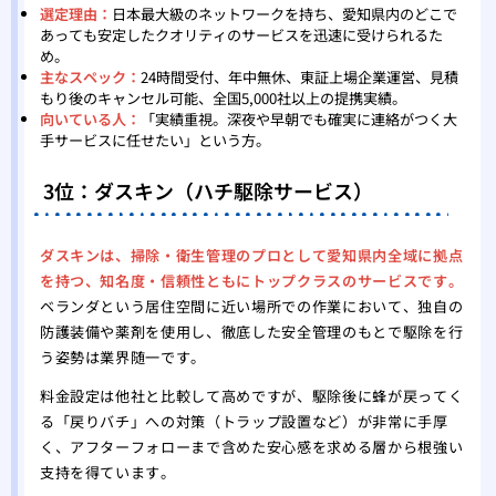
選定理由：
日本最大級のネットワークを持ち、愛知県内のどこで
あっても安定したクオリティのサービスを迅速に受けられるた
め。
主なスペック：
24時間受付、年中無休、東証上場企業運営、見積
もり後のキャンセル可能、全国5,000社以上の提携実績。
向いている人：
「実績重視。深夜や早朝でも確実に連絡がつく大
手サービスに任せたい」という方。
3位：ダスキン（ハチ駆除サービス）
ダスキンは、掃除・衛生管理のプロとして愛知県内全域に拠点
を持つ、知名度・信頼性ともにトップクラスのサービスです。
ベランダという居住空間に近い場所での作業において、独自の
防護装備や薬剤を使用し、徹底した安全管理のもとで駆除を行
う姿勢は業界随一です。
料金設定は他社と比較して高めですが、駆除後に蜂が戻ってく
る「戻りバチ」への対策（トラップ設置など）が非常に手厚
く、アフターフォローまで含めた安心感を求める層から根強い
支持を得ています。