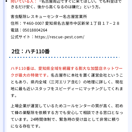
向いている人：
「名古屋周辺ですぐに来てほしい。でも料金はで
きるだけ安く、後から高くなるのは嫌だ」という方。
害虫駆除レスキューセンター名古屋営業所
住所：〒460-0007 愛知県名古屋市中区新栄１丁目１７−２８
電話：05018804264
公式サイト：
https://rescue-pest.com/
2位：ハチ110番
ハチ110番は、愛知県全域を網羅する膨大な加盟店ネットワー
クが最大の特徴です。
名古屋市に本社を置く運営会社というこ
ともあり、県内全域（三河エリア含む）の地理に詳しく、現在
地に最も近いスタッフをスピーディーにマッチングしてくれま
す。
上場企業が運営しているためコールセンターの質が高く、初め
て蜂の巣駆除を依頼する方でも安心して相談できる窓口となっ
ています。24時間体制で、緊急時の受け皿として非常に頼り
になる存在です。