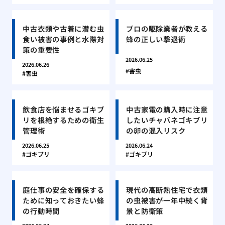
中古衣類や古着に潜む虫
プロの駆除業者が教える
食い被害の事例と水際対
蜂の正しい撃退術
策の重要性
2026.06.25
2026.06.26
害虫
害虫
飲食店を悩ませるゴキブ
中古家電の購入時に注意
リを根絶するための衛生
したいチャバネゴキブリ
管理術
の卵の混入リスク
2026.06.25
2026.06.24
ゴキブリ
ゴキブリ
庭仕事の安全を確保する
現代の高断熱住宅で衣類
ために知っておきたい蜂
の虫被害が一年中続く背
の行動時間
景と防衛策