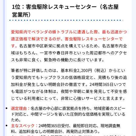
1位：害虫駆除レスキューセンター（名古屋
営業所）
愛知県内でベランダの蜂トラブルに遭遇した際、最も迅速かつ
適正価格で解決できるのが、害虫駆除レスキューセンターで
す。
名古屋市中区新栄に拠点を構えているため、名古屋市内全
域はもちろん、一宮市や春日井市といった周辺都市へのアクセ
スも非常に良く、緊急時の機動力に長けています。
筆者が特に評価したのは、基本料金2,200円（税込）からとい
う愛知県内でもトップクラスの低価格設定と、見積もり後の追
加料金が発生しない明朗会計の徹底です。24時間365日いつで
も電話がつながる体制は、夜間や早朝に巣を発見して不安を感
じている利用者にとって、非常に心強いサービスと言えます。
選定理由：
名古屋の中心部に直営拠点を持ち、地域密着のスピー
ド対応と、中間マージンを省いた圧倒的な低価格を実現している
ため。
主なスペック：
24時間365日受付、最短即日対応、現地調査無
料、追加料金なしの明朗会計、再発防止対策あり。