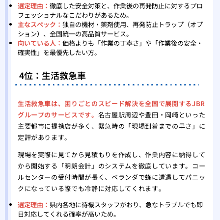
選定理由：
徹底した安全対策と、作業後の再発防止に対するプロ
フェッショナルなこだわりがあるため。
主なスペック：
独自の機材・薬剤使用、再発防止トラップ（オプ
ション）、全国統一の高品質サービス。
向いている人：
価格よりも「作業の丁寧さ」や「作業後の安全・
確実性」を最優先したい方。
4位：生活救急車
生活救急車は、困りごとのスピード解決を全国で展開するJBR
グループのサービスです。
名古屋駅周辺や豊田・岡崎といった
主要都市に提携店が多く、緊急時の「現場到着までの早さ」に
定評があります。
現場を実際に見てから見積もりを作成し、作業内容に納得して
から開始する「明朗会計」のシステムを徹底しています。コー
ルセンターの受付時間が長く、ベランダで蜂に遭遇してパニッ
クになっている際でも冷静に対応してくれます。
選定理由：
県内各地に待機スタッフがおり、急なトラブルでも即
日対応してくれる確率が高いため。