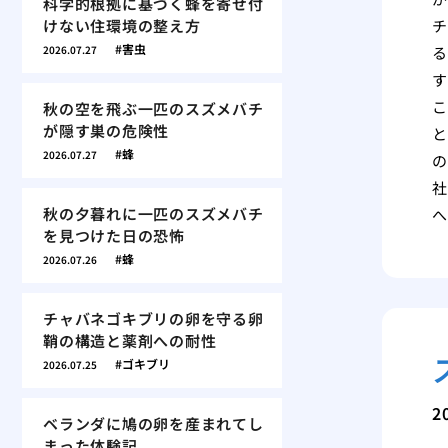
科学的根拠に基づく蜂を寄せ付
けない住環境の整え方
チ
害虫
2026.07.27
る
す
こ
秋の空を飛ぶ一匹のスズメバチ
が隠す巣の危険性
と
蜂
2026.07.27
の
社
秋の夕暮れに一匹のスズメバチ
へ
を見つけた日の恐怖
蜂
2026.07.26
チャバネゴキブリの卵を守る卵
鞘の構造と薬剤への耐性
ゴキブリ
2026.07.25
2
ベランダに鳩の卵を産まれてし
まった体験記