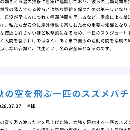
の動きと気温の推移に忠実に連動しており、彼らの活動時間を
然界の隣人である彼らと適切な距離を保つための第一歩となり
、日没が早まるにつれて帰還時間も早まるなど、季節による微
は、私たちが安全に屋外活動を楽しむための重要な知識となり
な接近も許さないほど攻撃的になるため、一日のスケジュール
く人間を襲うわけではなく、あくまで自らの活動時間を家族の
渉しない姿勢が、共生という名の安全策となるのです。
秋の空を飛ぶ一匹のスズメバチ
026.07.27
蜂
の青く澄み渡った空を見上げた時、力強く飛翔する一匹のスズ
せん。しかし、その優雅な飛行の裏側には、自然界でも屈指の