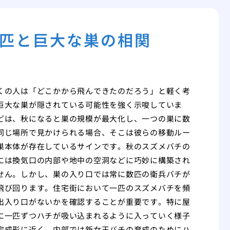
匹と巨大な巣の相関
くの人は「どこかから飛んできたのだろう」と軽く考
巨大な巣が隠されている可能性を強く示唆していま
どは、秋になると巣の規模が最大化し、一つの巣に数
同じ場所で見かけられる場合、そこは彼らの移動ルー
巣本体が存在しているサインです。秋のスズメバチの
には換気口の内部や地中の空洞などに巧妙に構築され
せん。しかし、巣の入り口では常に数匹の衛兵バチが
飛び回ります。住宅街において一匹のスズメバチを頻
出入り口がないかを確認することが重要です。特に屋
に一匹ずつハチが吸い込まれるように入っていく様子
完成形に近く、内部では新女王バチの育成のためにハ