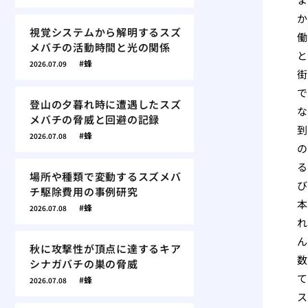
か
視覚システムから解明するスズ
働
メバチの活動時間と光の関係
と
蜂
2026.07.09
街
で
登山の夕暮れ時に遭遇したスズ
な
メバチの脅威と回避の記録
到
蜂
2026.07.08
の
る
場所や種類で変動するスズメバ
び
チ駆除費用の事例研究
本
蜂
2026.07.08
れ
ん
秋に攻撃性が頂点に達するキア
数
シナガバチの巣の脅威
て
蜂
2026.07.08
ス