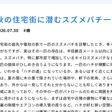
秋の住宅街に潜むスズメバチ一
026.07.30
蜂
宅街の庭先や電柱の影で一匹のスズメバチを目撃したとき、多
がちですが、実はその一匹の存在は、半径数百メートル以内に
。スズメバチ、特に都市部で増加しているキイロスズメバチな
匹の個体がひしめき合うようになります。一匹のハチが頻繁に
、いわゆる「ハチの道」になっているか、あるいはすぐ近くに
は、夏の間に木の葉で隠されていた場所や、軒下の死角、さら
おり、外からは一見してそれと分からないことも珍しくありま
戒にあたっており、その中の一匹がパトロールのために周囲を
に見かけるようになったら、まずは自宅や近隣の建物に不審な
裏の隙間やエアコンの導入管の周りなど、ハチが好む狭い空間
見られたら、そこには確実に巨大な巣が存在します。秋の巣は