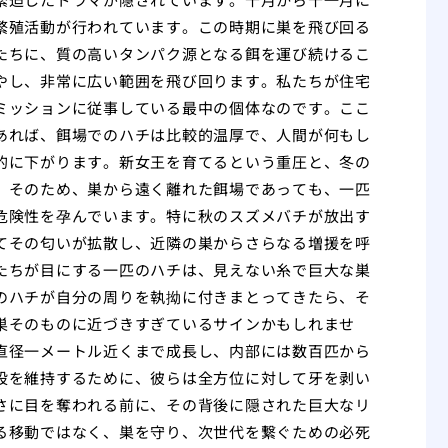
繁殖活動が行われています。この時期に巣を飛び回る
たちに、質の高いタンパク源となる餌を運び続けるこ
やし、非常に広い範囲を飛び回ります。私たちが住宅
ミッションに従事している最中の個体なのです。ここ
あれば、餌場でのハチは比較的温厚で、人間が何もし
的に下がります。新女王を育てるという重圧と、冬の
。そのため、巣から遠く離れた餌場であっても、一匹
危険性を孕んでいます。特に秋のスズメバチが放出す
てその匂いが拡散し、近隣の巣からさらなる増援を呼
たちが目にする一匹のハチは、見えない糸で巨大な巣
のハチが自分の周りを執拗に付きまとってきたら、そ
巣そのものに近づきすぎているサインかもしれませ
直径一メートル近くまで成長し、内部には数百匹から
設を維持するために、彼らは全方位に対して牙を剥い
さに目を奪われる前に、その背後に隠された巨大なリ
る移動ではなく、巣を守り、次世代を繋ぐための必死