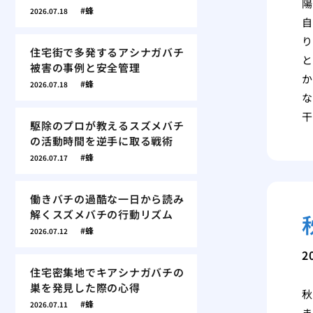
陽
蜂
2026.07.18
自
り
住宅街で多発するアシナガバチ
と
被害の事例と安全管理
か
蜂
2026.07.18
な
干
駆除のプロが教えるスズメバチ
の活動時間を逆手に取る戦術
蜂
2026.07.17
働きバチの過酷な一日から読み
解くスズメバチの行動リズム
蜂
2026.07.12
2
住宅密集地でキアシナガバチの
巣を発見した際の心得
秋
蜂
2026.07.11
ま