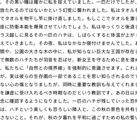
、その黒い瞳は確かに私を捉えていました。一匹だけでしたが
放たれるのではないかという幻覚に襲われました。私はタオル
でタオルを物干し竿に掛け直しました。もしここでタオルを激
座に防衛本能を爆発させていたでしょう。私はゆっくりと後退
ラス越しに見るその一匹のハチは、しばらくすると体温が上が
えていきました。その夜、私はなかなか寝付けませんでした。
間や、公園の大きな木の中に、私が知らない巨大な王国が存在
で無数のハチたちが羽音を忍ばせ、新女王を守るために息を潜
、私たちに「自然との境界線」を強制的に意識させます。これ
が、実は彼らの生存圏の一部であることを思い知らされるので
ない心の傷となりましたが、同時に重要な教訓も与えてくれま
を謙虚に受け入れるべき時期なのだという教訓です。あの日以
念に確認するようになりました。一匹のハチが残していった恐
は、ハチという美しくも恐ろしい隣人と、この秋の景色を共有
さないこと。それが、秋の夕暮れを平和に過ごすための私の誓