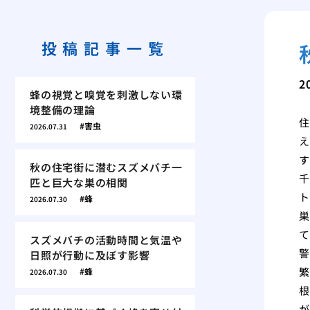
投稿記事一覧
2
蜂の視覚と嗅覚を刺激しない環
境整備の理論
住
害虫
2026.07.31
え
す
秋の住宅街に潜むスズメバチ一
千
匹と巨大な巣の相関
ト
蜂
2026.07.30
巣
て
スズメバチの活動時間と気温や
警
日照が行動に及ぼす影響
繁
蜂
2026.07.30
根
が