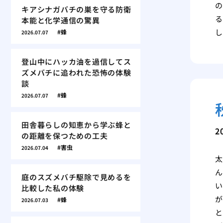
の
キアシナガバチの巣を守る防衛
る
本能と化学通信の驚異
し
蜂
2026.07.07
登山中にハッカ油を過信してス
ズメバチに追われた恐怖の体験
談
蜂
2026.07.07
田舎暮らしの知恵から学ぶ蜂と
2
の距離を保つための工夫
害虫
2026.07.04
太
ん
庭のスズメバチ駆除で見めるを
い
比較した私の体験
が
蜂
2026.07.03
と