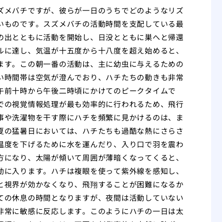
ズメバチですが、彼らが一日のうちでどのようなリズ
いものです。スズメバチの活動時間を支配している最
の出とともに活動を開始し、日没とともに巣へと帰還
ルに達し、気温が十五度から十八度を超え始めると、
ます。この朝一番の活動は、主に幼虫に与えるための
い時間帯は空気が澄んでおり、ハチたちの動きも非常
午前十時から午後二時頃にかけてのピークタイムで
での視覚情報処理が最も効率的に行われるため、飛行
事や洗濯物を干す際にハチを頻繁に見かけるのは、ま
夏の猛暑日においては、ハチたちも過酷な熱にさらさ
温度を下げるために水を運んだり、入り口で羽を震わ
方になり、太陽が傾いて周囲が薄暗くなってくると、
動に入ります。ハチは複眼を使って紫外線を感知し、
と視界が効かなくなり、飛翔することが困難になるか
ての休息の時間となりますが、夜間は活動していない
非常に敏感に反応します。このようにハチの一日は太