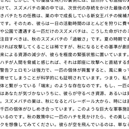
けて、スズメバチの巣の中では、次世代の存続をかけた最後の
きバチたちの任務は、巣の中で成長している新女王バチの候補
です。そのため、彼らは一日の活動時間のほとんどを狩りに費
や公園で遭遇する一匹だけのスズメバチは、こうした命がけの
注目すべきは、秋のスズメバチの「過敏さ」です。夏の時期で
ければ攻撃してくることは稀ですが、秋になるとその基準が劇
来による資源の減少が、彼らを極度の緊張状態に置いています
ハチが人間を脅威と感じれば、それは即座に攻撃へと直結する
警告フェロモンは強力で、一匹の個体が興奮すると、風に乗っ
寄せてしまうことが科学的にも証明されています。つまり、私
体と繋がっている「端末」のような存在なのです。もし、一匹
はあなたが気づかないうちに、彼らが守るべき資源、あるいは
。スズメバチの巣は、秋になるとバレーボール大から、時には
千匹の個体がひしめき合っています。このような巨大な軍事施
いるのです。秋の散策中に一匹のハチを見かけたら、その美し
クを想像してみてください。彼らが空を飛んでいるのは、単な