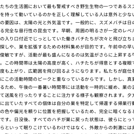
たちの生活圏において最も警戒すべき野生生物の一つであるス
を持って動いているのかを正しく理解している人は意外と少な
の要因は、太陽の光と外気温です。一般的に、スズメバチは日
る完全な昼行性の昆虫です。早朝、周囲の明るさが一定のレベ
の入り口付近でじっとしていた働きバチたちが次々と飛び立ち
探しや、巣を拡張するための材料集めが目的です。午前中の早
俊敏ですが、活動が最も盛んになるのは気温がさらに上昇する
。この時間帯は太陽の高度が高く、ハチたちが得意とする複眼
度も上がり、広範囲を飛び回るようになります。私たちが庭仕
にこの活動時間のピークと重なっているからです。しかし、真
るため、午後の一番暑い時間帯には活動を一時的に緩め、巣の
て送風を行ったりすることに注力する様子も観察されます。夕
に出ていたすべての個体は自分の巣を特定して帰還する帰巣行
の色や偏光を頼りに位置を把握しているため、完全に暗くなる
です。日没後、すべてのハチが巣に戻った状態は、彼らにとっ
らといって眠りこけているわけではなく、外敵からの刺激には