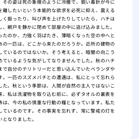
、その姿は死の象徴のように冷徹で、鋭い毒針が今に
を離したいという本能的な欲求を必死に抑え、震える
しく振ったり、叫び声を上げたりしていたら、ハチは
し、網戸を静かに閉めて部屋の中に逃げ込みました。
ったのか、力強く羽ばたき、薄暗くなった空の中へと
あの一匹は、どこから来たのだろうか。近所の建物の
しているのではないか。そう考えると、暗闇の向こう
めているような気がしてなりませんでした。秋のハチ
まで自分のテリトリーだと思い込んでいたベランダや
す。一匹のスズメバチとの遭遇は、私にとって忘れら
した。秋という季節は、人間が自然の主人ではないこ
来、私は洗濯物を取り込む前に、必ずタオルの裏表を
怖は、今の私の慎重な行動の糧となっています。私た
しているのです。その事実を忘れず、常に警戒の灯を
いとなりました。