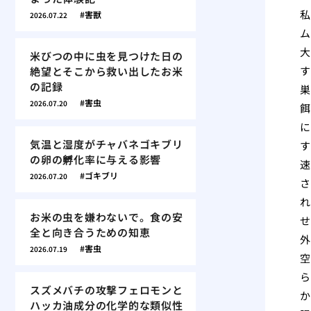
私
害獣
2026.07.22
ム
大
米びつの中に虫を見つけた日の
す
絶望とそこから救い出したお米
の記録
巣
害虫
2026.07.20
餌
に
気温と湿度がチャバネゴキブリ
す
の卵の孵化率に与える影響
速
ゴキブリ
2026.07.20
さ
れ
お米の虫を嫌わないで。食の安
せ
全と向き合うための知恵
外
害虫
2026.07.19
空
ら
スズメバチの攻撃フェロモンと
か
ハッカ油成分の化学的な類似性