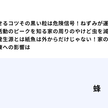
せるコツ
その黒い粒は危険信号！ねずみが
活動のピークを知る
家の周りのやけど虫を
発生源とは
紙魚は外からだけじゃない！家
康への影響は
蜂