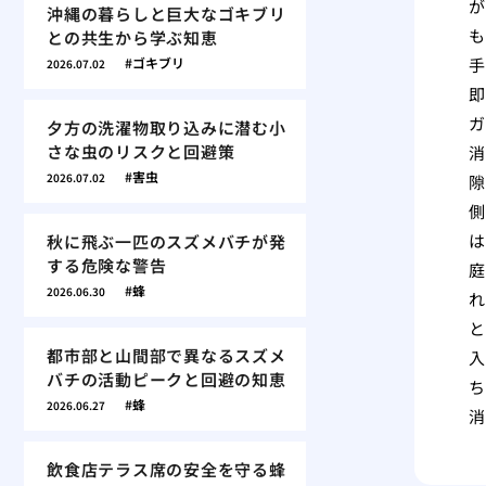
が
沖縄の暮らしと巨大なゴキブリ
も
との共生から学ぶ知恵
ゴキブリ
手
2026.07.02
即
ガ
夕方の洗濯物取り込みに潜む小
さな虫のリスクと回避策
消
害虫
2026.07.02
隙
側
は
秋に飛ぶ一匹のスズメバチが発
する危険な警告
庭
蜂
2026.06.30
れ
と
都市部と山間部で異なるスズメ
入
バチの活動ピークと回避の知恵
ち
蜂
2026.06.27
消
飲食店テラス席の安全を守る蜂