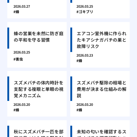
2026.03.27
2026.03.25
蜂
ゴキブリ
蜂の営巣を未然に防ぎ庭
エアコン室外機に作られ
の平和を守る習慣
たキアシナガバチの巣と
故障リスク
2026.03.25
2026.03.23
害虫
蜂
スズメバチの体内時計を
スズメバチ駆除の相場と
支配する複眼と単眼の視
費用が決まる仕組みの解
覚メカニズム
説
2026.03.20
2026.03.20
蜂
蜂
秋にスズメバチ一匹を部
未知の匂いを確認するス