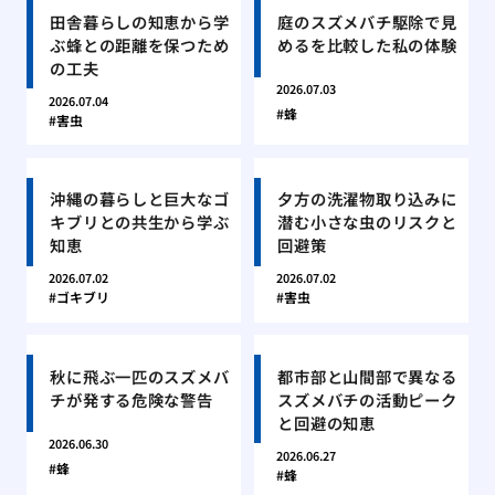
田舎暮らしの知恵から学
庭のスズメバチ駆除で見
ぶ蜂との距離を保つため
めるを比較した私の体験
の工夫
2026.07.03
2026.07.04
蜂
害虫
沖縄の暮らしと巨大なゴ
夕方の洗濯物取り込みに
キブリとの共生から学ぶ
潜む小さな虫のリスクと
知恵
回避策
2026.07.02
2026.07.02
ゴキブリ
害虫
秋に飛ぶ一匹のスズメバ
都市部と山間部で異なる
チが発する危険な警告
スズメバチの活動ピーク
と回避の知恵
2026.06.30
2026.06.27
蜂
蜂