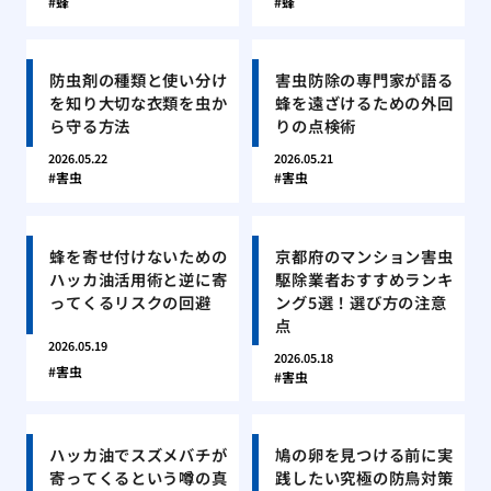
蜂
蜂
防虫剤の種類と使い分け
害虫防除の専門家が語る
を知り大切な衣類を虫か
蜂を遠ざけるための外回
ら守る方法
りの点検術
2026.05.22
2026.05.21
害虫
害虫
蜂を寄せ付けないための
京都府のマンション害虫
ハッカ油活用術と逆に寄
駆除業者おすすめランキ
ってくるリスクの回避
ング5選！選び方の注意
点
2026.05.19
2026.05.18
害虫
害虫
ハッカ油でスズメバチが
鳩の卵を見つける前に実
寄ってくるという噂の真
践したい究極の防鳥対策