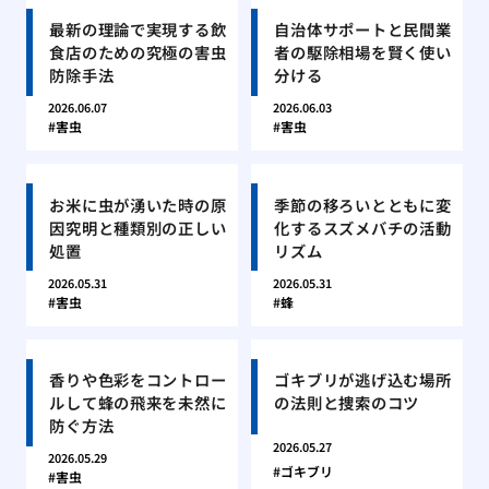
最新の理論で実現する飲
自治体サポートと民間業
食店のための究極の害虫
者の駆除相場を賢く使い
防除手法
分ける
2026.06.07
2026.06.03
害虫
害虫
お米に虫が湧いた時の原
季節の移ろいとともに変
因究明と種類別の正しい
化するスズメバチの活動
処置
リズム
2026.05.31
2026.05.31
害虫
蜂
香りや色彩をコントロー
ゴキブリが逃げ込む場所
ルして蜂の飛来を未然に
の法則と捜索のコツ
防ぐ方法
2026.05.27
2026.05.29
ゴキブリ
害虫