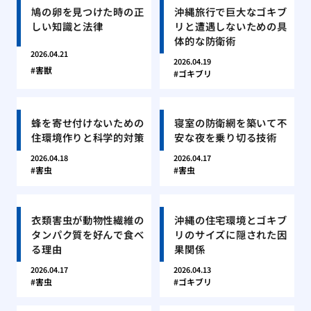
鳩の卵を見つけた時の正
沖縄旅行で巨大なゴキブ
しい知識と法律
リと遭遇しないための具
体的な防衛術
2026.04.21
2026.04.19
害獣
ゴキブリ
蜂を寄せ付けないための
寝室の防衛網を築いて不
住環境作りと科学的対策
安な夜を乗り切る技術
2026.04.18
2026.04.17
害虫
害虫
衣類害虫が動物性繊維の
沖縄の住宅環境とゴキブ
タンパク質を好んで食べ
リのサイズに隠された因
る理由
果関係
2026.04.17
2026.04.13
害虫
ゴキブリ