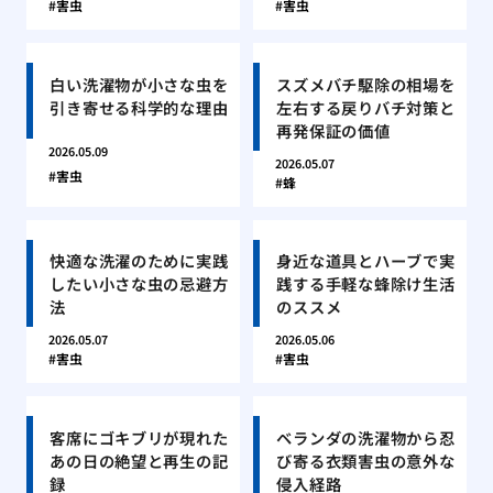
害虫
害虫
白い洗濯物が小さな虫を
スズメバチ駆除の相場を
引き寄せる科学的な理由
左右する戻りバチ対策と
再発保証の価値
2026.05.09
2026.05.07
害虫
蜂
快適な洗濯のために実践
身近な道具とハーブで実
したい小さな虫の忌避方
践する手軽な蜂除け生活
法
のススメ
2026.05.07
2026.05.06
害虫
害虫
客席にゴキブリが現れた
ベランダの洗濯物から忍
あの日の絶望と再生の記
び寄る衣類害虫の意外な
録
侵入経路