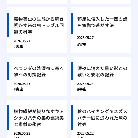
穀物害虫の生態から解き
部屋に侵入した一匹の蜂
明かす米の虫トラブル回
を無傷で逃がす法
避の科学
2026.05.27
2026.05.27
害虫
害虫
ベランダの洗濯物に寄る
深夜に消えた黒い影との
蜂への対策記録
戦いと安眠の記録
2026.05.27
2026.05.24
害虫
害虫
植物繊維が織りなすキア
秋のハイキングでスズメ
シナガバチの巣の建築美
バチ一匹に追われた際の
と素材の秘密
対処
2026.05.23
2026.05.22