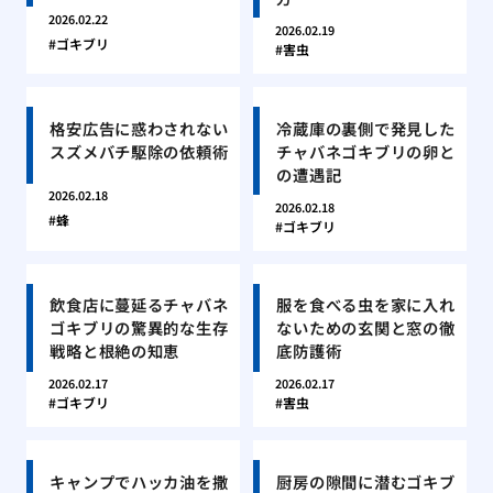
2026.02.22
2026.02.19
ゴキブリ
害虫
格安広告に惑わされない
冷蔵庫の裏側で発見した
スズメバチ駆除の依頼術
チャバネゴキブリの卵と
の遭遇記
2026.02.18
2026.02.18
蜂
ゴキブリ
飲食店に蔓延るチャバネ
服を食べる虫を家に入れ
ゴキブリの驚異的な生存
ないための玄関と窓の徹
戦略と根絶の知恵
底防護術
2026.02.17
2026.02.17
ゴキブリ
害虫
キャンプでハッカ油を撒
厨房の隙間に潜むゴキブ