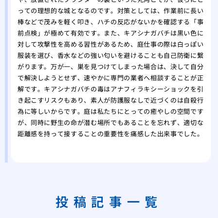
っての理想的な城となるのです。対策としては、作業前に長い
棒などで茂みを軽く叩き、ハチの反応がないかを確認する「事
前点検」が極めて有効です。また、キアシナガバチは黒い色に
対して攻撃性を高める習性があるため、庭仕事の際は白っぽい
服装を選び、香水などの強い匂いを避けることも自己防衛に繋
がります。万が一、巣を見つけてしまった場合は、決して自分
で解決しようとせず、速やかに専門の業者へ相談することが正
解です。キアシナガバチの毒はアナフィラキシーショックを引
き起こすリスクもあり、素人が防護服なしで近づくのは自殺行
為に等しいからです。庭は私たちにとっての癒やしの空間です
が、同時に野生の命が潜む場所でもあることを忘れず、適切な
距離感を持って接することの重要性を痛感した出来事でした。
投稿記事一覧