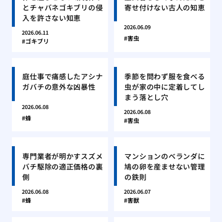
とチャバネゴキブリの侵
寄せ付けない古人の知恵
入を許さない知恵
2026.06.09
2026.06.11
害虫
ゴキブリ
庭仕事で痛感したアシナ
季節を問わず服を食べる
ガバチの意外な凶暴性
虫が家の中に定着してし
まう落とし穴
2026.06.08
2026.06.08
蜂
害虫
専門業者が明かすスズメ
マンションのベランダに
バチ駆除の適正価格の裏
鳩の卵を産ませない管理
側
の鉄則
2026.06.08
2026.06.07
蜂
害獣