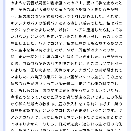
のような羽音が周囲に響き渡ったのです。驚いて手を止めたと
き、茂みの奥から鮮やかな黄色の体色を持つ大きなハチが数
匹、私の顔の周りを猛烈な勢いで旋回し始めました。それが、
キアシナガバチの衛兵バチによる激しい威嚇でした。私はパニ
ックになりかけましたが、以前に「ハチに遭遇したら動いては
いけない」という話を聞いていたことを思い出し、石のように
静止しました。ハチは数分間、私の吐息さえも監視するかのよ
うに空中を舞い続けましたが、やがて興奮が収まったのか、一
羽、また一羽と生け垣の奥へと消えていきました。ハチが去っ
た後、恐る恐る茂みの隙間を覗き込むと、そこにはソフトボー
ルよりも一回り大きな、灰色のキアシナガバチの巣が隠されて
いました。六角形の巣穴には白い蓋がいくつも並び、その上を
多数のハチが這い回っている光景は、まさに戦慄の瞬間でし
た。もしあの時、気づかずに巣を直接ハサミで叩いていたら、
今頃どうなっていたかと思うと背筋が凍る思いです。この体験
から学んだ最大の教訓は、庭の手入れをする前には必ず「巣の
有無を確認する」というプロセスが必要だということです。キ
アシナガバチは、必ずしも見えやすい軒下だけに巣を作るわけ
ではありません。むしろ、日光が適度に遮られる生け垣の内側
や、放置されたプランターの裏といった死角こそが、彼らにと