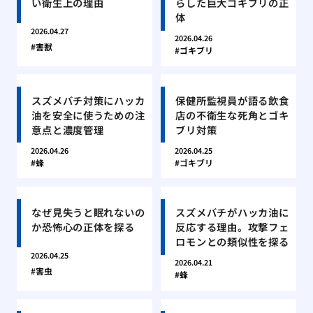
い衛生上の理由
らした巨大ゴキブリの正
体
2026.04.27
2026.04.26
害獣
ゴキブリ
スズメバチ対策にハッカ
保健所監視員が語る飲食
油を安全に使うための注
店の不衛生な死角とゴキ
意点と濃度管理
ブリ対策
2026.04.26
2026.04.25
蜂
ゴキブリ
なぜ見失うと眠れないの
スズメバチがハッカ油に
か恐怖心の正体を探る
反応する理由。攻撃フェ
ロモンとの類似性を探る
2026.04.25
2026.04.21
害虫
蜂