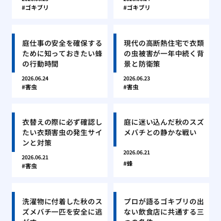
ゴキブリ
ゴキブリ
庭仕事の安全を確保する
現代の高断熱住宅で衣類
ために知っておきたい蜂
の虫被害が一年中続く背
の行動時間
景と防衛策
2026.06.24
2026.06.23
害虫
害虫
衣替えの際に必ず確認し
庭に迷い込んだ秋のスズ
たい衣類害虫の発生サイ
メバチとの静かな戦い
ンと対策
2026.06.21
2026.06.21
蜂
害虫
洗濯物に付着した秋のス
プロが語るゴキブリの出
ズメバチ一匹を安全に逃
ない飲食店に共通する三