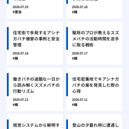
2026.07.19
2026.07.18
害虫
蜂
住宅街で多発するアシナ
駆除のプロが教えるスズ
ガバチ被害の事例と安全
メバチの活動時間を逆手
管理
に取る戦術
2026.07.18
2026.07.17
蜂
蜂
働きバチの過酷な一日か
住宅密集地でキアシナガ
ら読み解くスズメバチの
バチの巣を発見した際の
行動リズム
心得
2026.07.12
2026.07.11
蜂
蜂
視覚システムから解明す
登山の夕暮れ時に遭遇し