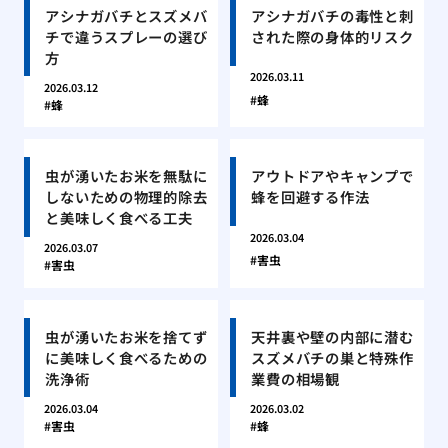
アシナガバチとスズメバ
アシナガバチの毒性と刺
チで違うスプレーの選び
された際の身体的リスク
方
2026.03.11
2026.03.12
蜂
蜂
虫が湧いたお米を無駄に
アウトドアやキャンプで
しないための物理的除去
蜂を回避する作法
と美味しく食べる工夫
2026.03.04
2026.03.07
害虫
害虫
虫が湧いたお米を捨てず
天井裏や壁の内部に潜む
に美味しく食べるための
スズメバチの巣と特殊作
洗浄術
業費の相場観
2026.03.04
2026.03.02
害虫
蜂