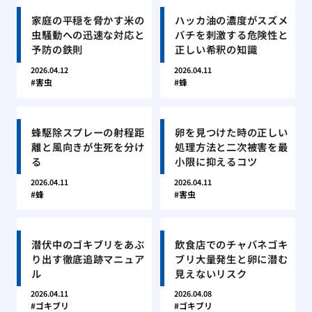
家庭の平穏を脅かす米の
ハッカ油の濃度がスズメ
虫騒動への迅速な対応と
バチを刺激する危険性と
予防の鉄則
正しい希釈の知識
2026.04.12
2026.04.11
害虫
蜂
蜂駆除スプレーの射程距
卵を見つけた時の正しい
離と風向きが生死を分け
処理方法と二次被害を最
る
小限に抑えるコツ
2026.04.11
2026.04.11
蜂
害虫
潜伏中のゴキブリをあぶ
飲食店でのチャバネゴキ
り出す徹底追跡マニュア
ブリ大量発生と卵に潜む
ル
見えないリスク
2026.04.11
2026.04.08
ゴキブリ
ゴキブリ