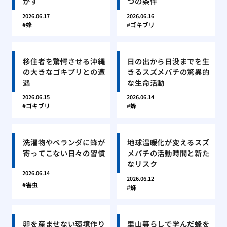
がす
つの条件
2026.06.17
2026.06.16
蜂
ゴキブリ
移住者を驚愕させる沖縄
日の出から日没までを生
の大きなゴキブリとの遭
きるスズメバチの驚異的
遇
な生命活動
2026.06.15
2026.06.14
ゴキブリ
蜂
洗濯物やベランダに蜂が
地球温暖化が変えるスズ
寄ってこない日々の習慣
メバチの活動時間と新た
なリスク
2026.06.14
2026.06.12
害虫
蜂
卵を産ませない環境作り
里山暮らしで学んだ蜂を