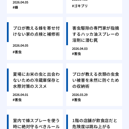
2026.04.05
ゴキブリ
蜂
プロが教える蜂を寄せ付
害虫駆除の専門家が指摘
けない家の点検と補修術
するハッカ油スプレーの
溶剤に潜む罠
2026.04.05
2026.04.03
害虫
害虫
夏場にお米の虫と出会わ
プロが教える衣類の虫食
ないための冷蔵庫保存と
い被害を未然に防ぐため
水際対策のススメ
の収納術
2026.04.01
2026.03.29
害虫
害虫
室内で蜂スプレーを使う
1階の店舗が飲食店だと
時に絶対守るべきルール
危険度は跳ね上がる