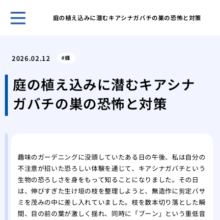
庭の植え込みに潜むキアシナガバチの巣の恐怖と対策
賢い
を成
2026.02.12
蜂
その
が運
庭の植え込みに潜むキアシナ
あぶ
ガバチの巣の恐怖と対策
生時
家の
発生
キッ
虫の
趣味のガーデニングに没頭していたある日の午後、私は自分の
紙魚
不注意が招いた恐ろしい体験を通じて、キアシナガバチという
の中
生物の恐ろしさを身をもって知ることになりました。その日
エビ
は、伸びすぎた生け垣の枝を整理しようと、無造作に剪定バサ
ギー
ミを茂みの中に差し入れていました。枝を数本切り落とした瞬
間、目の前の葉が激しく揺れ、同時に「ブーン」という重低音