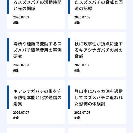
るスズメバチの活動時間
たスズメバチの脅威と回
と光の関係
避の記録
2026.07.09
2026.07.08
蜂
蜂
場所や種類で変動するス
秋に攻撃性が頂点に達す
ズメバチ駆除費用の事例
るキアシナガバチの巣の
研究
脅威
2026.07.08
2026.07.08
蜂
蜂
キアシナガバチの巣を守
登山中にハッカ油を過信
る防衛本能と化学通信の
してスズメバチに追われ
驚異
た恐怖の体験談
2026.07.07
2026.07.07
蜂
蜂