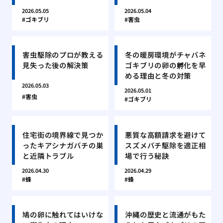
2026.05.05
2026.05.04
ゴキブリ
害虫
害虫駆除のプロが教える
冬の暖房環境がチャバネ
見失った後の解決策
ゴキブリの卵の孵化を早
める理由と冬の対策
2026.05.03
2026.05.01
害虫
ゴキブリ
住宅街の境界線で見つか
悪質な高額請求を避けて
ったキアシナガバチの巣
スズメバチ駆除を適正相
と近隣トラブル
場で行う秘訣
2026.04.30
2026.04.29
蜂
蜂
鳩の卵に触れてはいけな
沖縄の歴史と流通がもた