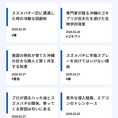
スズメバチ一匹に遭遇し
専門家が語る沖縄のゴキ
た時の冷静な回避術
ブリが巨大化を遂げた生
物学的背景
2026.02.28
2026.02.28
蜂
ゴキブリ
南国の熱気が育てた沖縄
スズメバチに市販スプレ
の巨大な隣人と賢く共生
ーを向けてはいけない理
する知恵
由
2026.02.27
2026.02.27
害虫
蜂
プロが語るハッカ油とス
意外な侵入経路、エアコ
ズメバチの関係。寄って
ンのドレンホース
くる原因は匂いにある
2026.02.26
2026.02.27