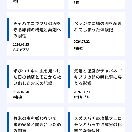
蜂
蜂
チャバネゴキブリの卵を
ベランダに鳩の卵を産ま
守る卵鞘の構造と薬剤へ
れてしまった体験記
の耐性
2026.07.22
2026.07.25
害獣
ゴキブリ
米びつの中に虫を見つけ
気温と湿度がチャバネゴ
た日の絶望とそこから救
キブリの卵の孵化率に与
い出したお米の記録
える影響
2026.07.20
2026.07.20
害虫
ゴキブリ
お米の虫を嫌わないで。
スズメバチの攻撃フェロ
食の安全と向き合うため
モンとハッカ油成分の化
の知恵
学的な類似性