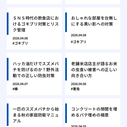
ＳＮＳ時代の飲食店にお
おしゃれな部屋を台無し
けるゴキブリ対策とリス
にする黒い影への対策
ク管理
2026.04.08
2026.04.08
ゴキブリ
ゴキブリ
ハッカ油だけでスズメバ
老舗米店店主が語るお米
チを防げるのか？野外活
の虫食い被害への正しい
動での正しい防虫対策
向き合い方
2026.04.07
2026.04.06
蜂
害虫
一匹のスズメバチから始
コンクリートの隙間を埋
まる秋の家庭防衛マニュ
めるパテ埋めの極意
アル
2026.04.05