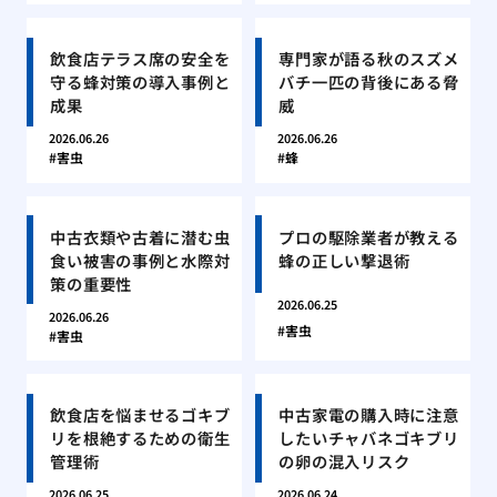
飲食店テラス席の安全を
専門家が語る秋のスズメ
守る蜂対策の導入事例と
バチ一匹の背後にある脅
成果
威
2026.06.26
2026.06.26
害虫
蜂
中古衣類や古着に潜む虫
プロの駆除業者が教える
食い被害の事例と水際対
蜂の正しい撃退術
策の重要性
2026.06.25
2026.06.26
害虫
害虫
飲食店を悩ませるゴキブ
中古家電の購入時に注意
リを根絶するための衛生
したいチャバネゴキブリ
管理術
の卵の混入リスク
2026.06.25
2026.06.24