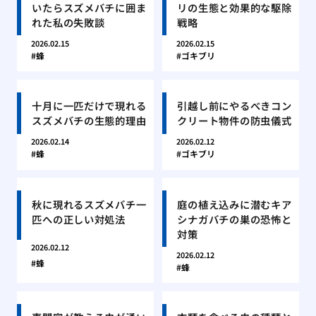
いたらスズメバチに囲ま
リの生態と効果的な駆除
れた私の失敗談
戦略
2026.02.15
2026.02.15
蜂
ゴキブリ
十月に一匹だけで現れる
引越し前にやるべきコン
スズメバチの生態的理由
クリート物件の防虫儀式
2026.02.14
2026.02.12
蜂
ゴキブリ
秋に現れるスズメバチ一
庭の植え込みに潜むキア
匹への正しい対処法
シナガバチの巣の恐怖と
対策
2026.02.12
2026.02.12
蜂
蜂