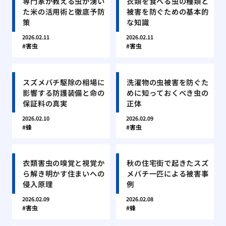
専門家が教える虫が湧い
衣類を食べる虫の種類と
た米の活用術と徹底予防
被害を防ぐための基本的
策
な知識
2026.02.11
2026.02.11
害虫
害虫
スズメバチ駆除の相場に
洗濯物の虫被害を防ぐた
影響する防護装備と命の
めに知っておくべき虫の
保証料の真実
正体
2026.02.10
2026.02.09
蜂
害虫
衣類害虫の嗅覚と視覚か
秋の住宅街で起きたスズ
ら解き明かす住まいへの
メバチ一匹による被害事
侵入原理
例
2026.02.09
2026.02.08
害虫
蜂