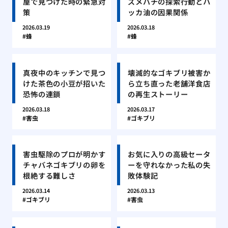
屋で見つけた時の緊急対
ズメバチの探索行動とハ
策
ッカ油の因果関係
2026.03.19
2026.03.18
蜂
蜂
真夜中のキッチンで見つ
壊滅的なゴキブリ被害か
けた茶色の小豆が招いた
ら立ち直った老舗洋食店
恐怖の連鎖
の再生ストーリー
2026.03.18
2026.03.17
害虫
ゴキブリ
害虫駆除のプロが明かす
お気に入りの高級セータ
チャバネゴキブリの卵を
ーを守れなかった私の失
根絶する難しさ
敗体験記
2026.03.14
2026.03.13
ゴキブリ
害虫