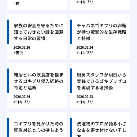
ゴキブリ
蜂
家族の安全を守るために
チャバネゴキブリの卵鞘
知っておきたい蜂を回避
が持つ驚異的な生存戦略
する日常の習慣
と特徴
2026.02.26
2026.02.24
害虫
ゴキブリ
雑居ビルの飲食店を悩ま
厨房スタッフが明日から
せるゴキブリ侵入経路の
実践できるゴキブリゼロ
特定と遮断
を実現する清掃術
2026.02.24
2026.02.23
ゴキブリ
ゴキブリ
ゴキブリを見かけた時の
洗濯物のプロが語る小さ
緊急対処と心の持ちよう
な虫を寄せ付けない干し
方