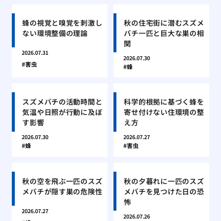
蜂の視覚と嗅覚を刺激し
秋の住宅街に潜むスズメ
ない環境整備の理論
バチ一匹と巨大な巣の相
関
2026.07.31
2026.07.30
害虫
蜂
スズメバチの活動時間と
科学的根拠に基づく蜂を
気温や日照が行動に及ぼ
寄せ付けない住環境の整
す影響
え方
2026.07.30
2026.07.27
蜂
害虫
秋の空を飛ぶ一匹のスズ
秋の夕暮れに一匹のスズ
メバチが隠す巣の危険性
メバチを見つけた日の恐
怖
2026.07.27
2026.07.26