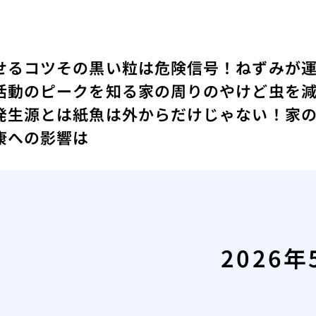
せるコツ
その黒い粒は危険信号！ねずみが
活動のピークを知る
家の周りのやけど虫を
発生源とは
紙魚は外からだけじゃない！家
康への影響は
2026年