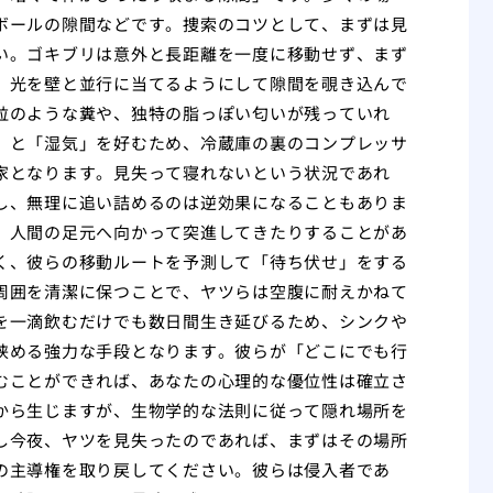
ボールの隙間などです。捜索のコツとして、まずは見
い。ゴキブリは意外と長距離を一度に移動せず、まず
、光を壁と並行に当てるようにして隙間を覗き込んで
粒のような糞や、独特の脂っぽい匂いが残っていれ
」と「湿気」を好むため、冷蔵庫の裏のコンプレッサ
家となります。見失って寝れないという状況であれ
し、無理に追い詰めるのは逆効果になることもありま
、人間の足元へ向かって突進してきたりすることがあ
く、彼らの移動ルートを予測して「待ち伏せ」をする
周囲を清潔に保つことで、ヤツらは空腹に耐えかねて
を一滴飲むだけでも数日間生き延びるため、シンクや
狭める強力な手段となります。彼らが「どこにでも行
むことができれば、あなたの心理的な優位性は確立さ
から生じますが、生物学的な法則に従って隠れ場所を
し今夜、ヤツを見失ったのであれば、まずはその場所
の主導権を取り戻してください。彼らは侵入者であ