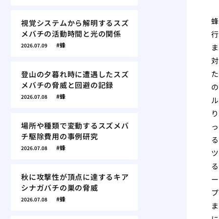
蜂
視覚システムから解明するスズ
メバチの活動時間と光の関係
行
蜂
2026.07.09
ま
対
た
登山の夕暮れ時に遭遇したスズ
メバチの脅威と回避の記録
の
蜂
2026.07.08
ル
り
場所や種類で変動するスズメバ
っ
チ駆除費用の事例研究
る
蜂
2026.07.08
ツ
る
秋に攻撃性が頂点に達するキア
ー
シナガバチの巣の脅威
プ
蜂
2026.07.08
ま
に