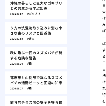
沖縄の暮らしと巨大なゴキブリ
合
との共生から学ぶ知恵
失
ゴキブリ
2026.07.02
は
み
夕方の洗濯物取り込みに潜む小
ば
さな虫のリスクと回避策
ー
害虫
2026.07.02
ば
す
秋に飛ぶ一匹のスズメバチが発
る
する危険な警告
こ
蜂
2026.06.30
自
洗
都市部と山間部で異なるスズメ
け
バチの活動ピークと回避の知恵
れ
蜂
2026.06.27
特
を
飲食店テラス席の安全を守る蜂