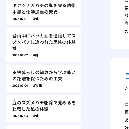
キアシナガバチの巣を守る防衛
家
本能と化学通信の驚異
り
蜂
2026.07.07
高
の
登山中にハッカ油を過信してス
ズメバチに追われた恐怖の体験
談
蜂
2026.07.07
田舎暮らしの知恵から学ぶ蜂と
の距離を保つための工夫
害虫
2026.07.04
2
庭のスズメバチ駆除で見めるを
ゴ
比較した私の体験
極
蜂
2026.07.03
あ
好