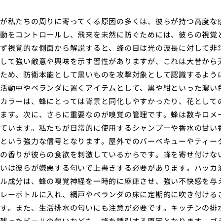
が私たちの周りに寄ってくる原因の多くは、彼らが持つ高度な
動をコントロールし、飛来を未然に防ぐためには、彼らの視覚
ず視覚的な側面から解説すると、蜂の目は光の波長に対して非
して強い敵意や興味を示す習性がありますが、これは大昔から
ため、防衛本能として黒いものを攻撃対象として認識するよう
活動中やベランダに置くアイテムとして、黒や紺といった濃い
カラーは、蜂にとっては背景と同化しやすかったり、花として
ます。次に、さらに重要なのが嗅覚の管理です。蜂は数キロメ
ています。私たちが日常的に使用するシャンプーや香水の甘い
という強力な信号となります。屋外でのバーベキューやティー
の香りが彼らの食欲を刺激しているからです。蜂を寄せ付けな
いは彼らが嫌悪する匂いで上書きする必要があります。ハッカ
ル成分は、蜂の嗅覚神経を一時的に麻痺させ、強い不快感を与
レーボトルに入れ、網戸やベランダの床に定期的に吹き付ける
す。また、生活排水の匂いにも注意が必要です。キッチンの排
残ったビールの匂いなども、蜂を誘引する原因となります。ゴ