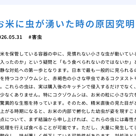
お米に虫が湧いた時の原因究明
026.05.31
害虫
米を保管している容器の中に、見慣れない小さな虫が動いてい
入ったのか」という疑問と「もう食べられないのではないか」
静な対処への第一歩となります。日本で最も一般的に見られる
を持つコクゾウムシと、赤褐色の小さな甲虫であるコクヌスト
。これらの虫は、実は購入後のキッチンで侵入するだけでなく
少なくありません。特にコクゾウムシは、お米の粒に小さな穴
驚異的な生態を持っています。そのため、精米直後の見た目が
上がる時期になると、お米の内部で孵化した幼虫が姿を現すこ
点について、まず結論から申し上げれば、これらの虫には毒性
処理を行えば食べることが可能です。ただし、大量に発生して
酸化し、味が著しく低下している可能性があります。対処法と