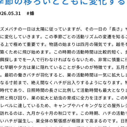
季節の移ろいとともに変化する
026.05.31
蜂
ズメバチの一日は太陽に従っていますが、その一日の「長さ」
に変化していきます。この季節ごとの活動リズムの変遷を知る
る上で極めて重要です。物語の始まりは四月の陽気です。越冬
築くために飛び始めます。この時期の活動時間は比較的短く、
餌探しまでを一人で行わなければならないため、非常に慎重に
む早朝や夕方は巣に隠れていることが多いのが特徴です。五月
。最初の働きバチが羽化すると、巣の活動時間は一気に拡大し
なる寸前まで、絶え間なくハチが出入りするようになります。
時代であり、日照時間の長さに比例して活動時間も最大となり
然と飛び回り、巣の拡大と幼虫の育成に全力を注ぎます。この
レベルに達しているため、キャンプやハイキングなどの屋外レ
訪れるのは、九月から十月の秋口です。この時期、ハチの活動
いハチが誕生し、巣全体の緊張感が極限まで高まるのです。日