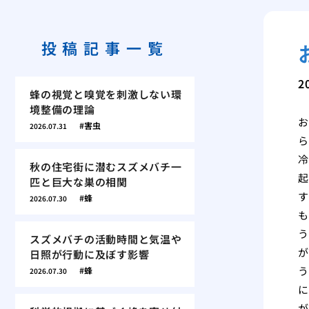
投稿記事一覧
2
蜂の視覚と嗅覚を刺激しない環
境整備の理論
お
害虫
2026.07.31
ら
冷
秋の住宅街に潜むスズメバチ一
起
匹と巨大な巣の相関
す
蜂
2026.07.30
も
う
スズメバチの活動時間と気温や
が
日照が行動に及ぼす影響
う
蜂
2026.07.30
に
が