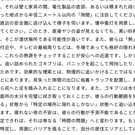
、それは壁と家具の間、電化製品の底部、あるいは積まれた段
った地点から半径二メートル以内の「隙間」に注目してくださ
直近の安全圏に逃げ込んで様子を伺います。懐中電灯を用意し
てください。このとき、直接ヤツの姿が見えなくても、黒い砂
、そこが潜伏場所である可能性が高いです。また、彼らは「熱
付近や、テレビの基板周りなどは、冬場であっても格好の隠れ
、これらの熱源をチェックすることが安心への近道です。しか
。追い詰められたゴキブリは、パニックを起こして飛翔したり
ためです。効果的な捜索とは、物理的に追いかけることではな
とにあります。見失った隙間の出口に粘着トラップを配置し、
ら罠へと足を踏み入れることになります。また、ゴキブリは水
面所の水分を完璧に拭き取っておくことが、彼らの行動範囲を
る」状態から「特定の場所に隠れるしかない」状態へと追い込
ます。寝れない夜の不安は、彼らの行動が予測不能であること
定できれば、それは単なる「時間の問題」へと変わります。も
特定し、周囲にバリアを張ることで、自分の居住エリアとして