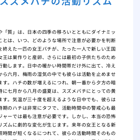
スズメバチの活動リズム
や「質」は、日本の四季の移ろいとともにダイナミッ
ことは、いつ、どのような場所で注意が必要かを判断
を終えた一匹の女王バチが、たった一人で新しい王国
女王は巣作りと産卵、さらには最初の子供たちのため
行動します。日中の暖かい時間帯だけ外に出て、冷え
から六月、梅雨の湿気の中でも彼らは活動を止めませ
ます。ハチの数が増えるにつれ、朝一番から夕方の暗
特に七月から八月の盛夏は、スズメバチにとっての黄
ます。気温が三十度を超えるような日中でも、彼らは
時期のハチは非常にタフで、活動時間中の警戒心も最
ジャーでは最も注意が必要です。しかし、本当の恐怖
リズムに劇的な変化が生じます。来年の女王となる新
照時間が短くなるにつれて、彼らの活動時間そのもの