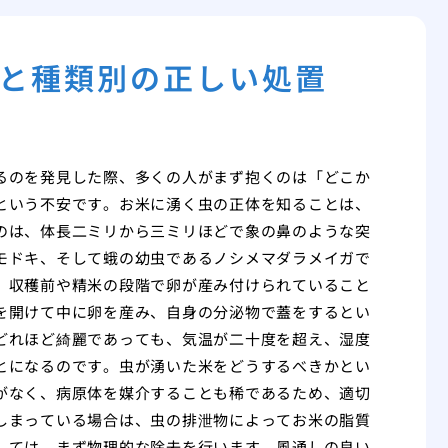
と種類別の正しい処置
るのを発見した際、多くの人がまず抱くのは「どこか
という不安です。お米に湧く虫の正体を知ることは、
のは、体長二ミリから三ミリほどで象の鼻のような突
モドキ、そして蛾の幼虫であるノシメマダラメイガで
、収穫前や精米の段階で卵が産み付けられていること
を開けて中に卵を産み、自身の分泌物で蓋をするとい
どれほど綺麗であっても、気温が二十度を超え、湿度
とになるのです。虫が湧いた米をどうするべきかとい
がなく、病原体を媒介することも稀であるため、適切
しまっている場合は、虫の排泄物によってお米の脂質
しては、まず物理的な除去を行います。風通しの良い