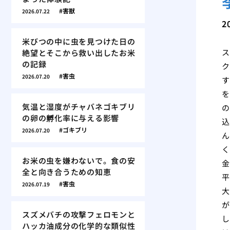
害獣
2026.07.22
2
米びつの中に虫を見つけた日の
ス
絶望とそこから救い出したお米
の記録
ク
害虫
2026.07.20
す
を
気温と湿度がチャバネゴキブリ
の
の卵の孵化率に与える影響
込
ゴキブリ
2026.07.20
ん
く
お米の虫を嫌わないで。食の安
金
全と向き合うための知恵
平
害虫
2026.07.19
大
が
スズメバチの攻撃フェロモンと
し
ハッカ油成分の化学的な類似性