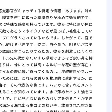
感覚器官がキャッチする特定の情報にあります。蜂の
と嗅覚を逆手に取った環境作りが極めて効果的です。
常に特殊な感度を持っています。彼らは特に黒い色に
天敵であるクマやイタチなどが黒っぽい毛色をしてい
にプログラムされているからです。したがって、庭で
色は避けるべきです。逆に、白や黄色、明るいパステ
の認識に留まったりするため、彼らを刺激しにくくな
ートル先の微かな匂いすら感知できるほど鋭い鼻を持
香りは、蜂にとっては高エネルギーな花の蜜が存在す
タイムの際に蜂が寄ってくるのは、炭酸飲料やフルー
いためには、これらの香りを物理的に遮断するか、あ
油は、その代表的な例です。ハッカに含まれるメント
えることが知られています。水で薄めたハッカ油をス
ことで、目に見えない香りのバリアを張ることができ
水溝から漏れ出る生ゴミの匂いや、放置された空き缶
ミ箱の蓋を二重にしたり、消臭剤を併用したりして、