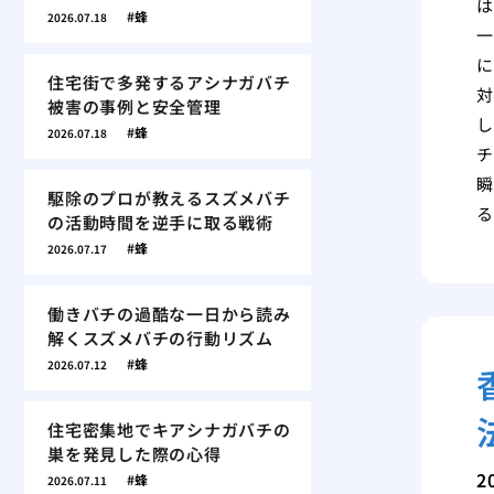
は
蜂
2026.07.18
一
に
住宅街で多発するアシナガバチ
対
被害の事例と安全管理
し
蜂
2026.07.18
チ
瞬
駆除のプロが教えるスズメバチ
る
の活動時間を逆手に取る戦術
蜂
2026.07.17
働きバチの過酷な一日から読み
解くスズメバチの行動リズム
蜂
2026.07.12
住宅密集地でキアシナガバチの
巣を発見した際の心得
2
蜂
2026.07.11