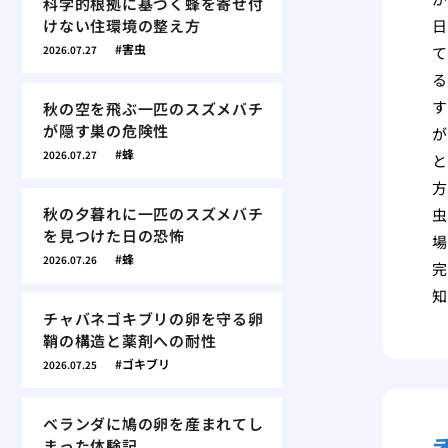
科学的根拠に基づく蜂を寄せ付
けない住環境の整え方
日
害虫
2026.07.27
て
る
す
秋の空を飛ぶ一匹のスズメバチ
が隠す巣の危険性
が
蜂
2026.07.27
と
方
秋の夕暮れに一匹のスズメバチ
虫
を見つけた日の恐怖
場
蜂
2026.07.26
完
知
チャバネゴキブリの卵を守る卵
鞘の構造と薬剤への耐性
ゴキブリ
2026.07.25
ベランダに鳩の卵を産まれてし
まった体験記