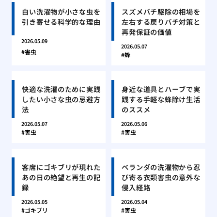
白い洗濯物が小さな虫を
スズメバチ駆除の相場を
引き寄せる科学的な理由
左右する戻りバチ対策と
再発保証の価値
2026.05.09
2026.05.07
害虫
蜂
快適な洗濯のために実践
身近な道具とハーブで実
したい小さな虫の忌避方
践する手軽な蜂除け生活
法
のススメ
2026.05.07
2026.05.06
害虫
害虫
客席にゴキブリが現れた
ベランダの洗濯物から忍
あの日の絶望と再生の記
び寄る衣類害虫の意外な
録
侵入経路
2026.05.05
2026.05.04
ゴキブリ
害虫