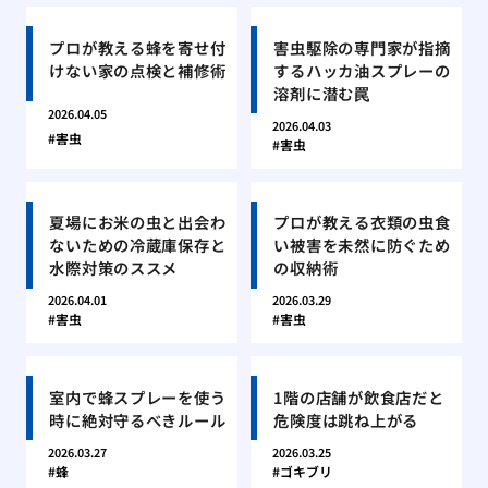
プロが教える蜂を寄せ付
害虫駆除の専門家が指摘
けない家の点検と補修術
するハッカ油スプレーの
溶剤に潜む罠
2026.04.05
2026.04.03
害虫
害虫
夏場にお米の虫と出会わ
プロが教える衣類の虫食
ないための冷蔵庫保存と
い被害を未然に防ぐため
水際対策のススメ
の収納術
2026.04.01
2026.03.29
害虫
害虫
室内で蜂スプレーを使う
1階の店舗が飲食店だと
時に絶対守るべきルール
危険度は跳ね上がる
2026.03.27
2026.03.25
蜂
ゴキブリ