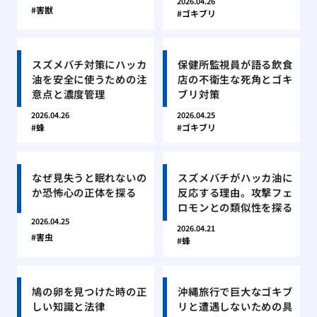
2026.04.26
害獣
ゴキブリ
スズメバチ対策にハッカ
保健所監視員が語る飲食
油を安全に使うための注
店の不衛生な死角とゴキ
意点と濃度管理
ブリ対策
2026.04.26
2026.04.25
蜂
ゴキブリ
なぜ見失うと眠れないの
スズメバチがハッカ油に
か恐怖心の正体を探る
反応する理由。攻撃フェ
ロモンとの類似性を探る
2026.04.25
2026.04.21
害虫
蜂
鳩の卵を見つけた時の正
沖縄旅行で巨大なゴキブ
しい知識と法律
リと遭遇しないための具