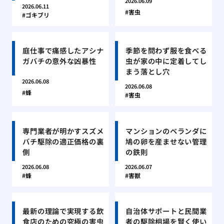
2026.06.09
2026.06.11
害虫
ゴキブリ
庭仕事で痛感したアシナ
季節を問わず服を食べる
ガバチの意外な凶暴性
虫が家の中に定着してし
まう落とし穴
2026.06.08
2026.06.08
蜂
害虫
専門業者が明かすスズメ
マンションのベランダに
バチ駆除の適正価格の裏
鳩の卵を産ませない管理
側
の鉄則
2026.06.08
2026.06.07
蜂
害獣
最新の理論で実現する飲
自治体サポートと民間業
食店のための究極の害虫
者の駆除相場を賢く使い