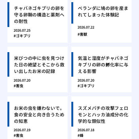
チャバネゴキブリの卵を
ベランダに鳩の卵を産ま
守る卵鞘の構造と薬剤へ
れてしまった体験記
の耐性
2026.07.22
2026.07.25
害獣
ゴキブリ
米びつの中に虫を見つけ
気温と湿度がチャバネゴ
た日の絶望とそこから救
キブリの卵の孵化率に与
い出したお米の記録
える影響
2026.07.20
2026.07.20
害虫
ゴキブリ
お米の虫を嫌わないで。
スズメバチの攻撃フェロ
食の安全と向き合うため
モンとハッカ油成分の化
の知恵
学的な類似性
2026.07.19
2026.07.18
害虫
蜂