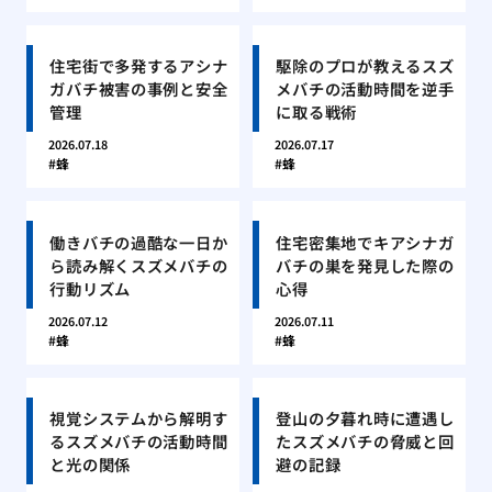
住宅街で多発するアシナ
駆除のプロが教えるスズ
ガバチ被害の事例と安全
メバチの活動時間を逆手
管理
に取る戦術
2026.07.18
2026.07.17
蜂
蜂
働きバチの過酷な一日か
住宅密集地でキアシナガ
ら読み解くスズメバチの
バチの巣を発見した際の
行動リズム
心得
2026.07.12
2026.07.11
蜂
蜂
視覚システムから解明す
登山の夕暮れ時に遭遇し
るスズメバチの活動時間
たスズメバチの脅威と回
と光の関係
避の記録