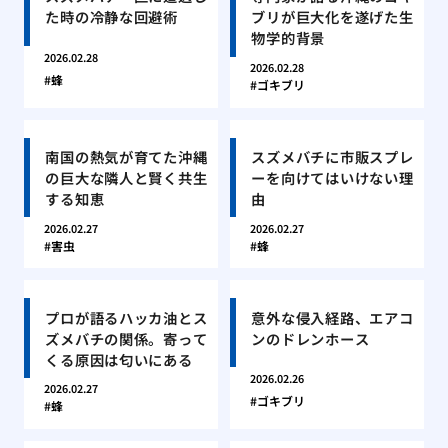
た時の冷静な回避術
ブリが巨大化を遂げた生
物学的背景
2026.02.28
2026.02.28
蜂
ゴキブリ
南国の熱気が育てた沖縄
スズメバチに市販スプレ
の巨大な隣人と賢く共生
ーを向けてはいけない理
する知恵
由
2026.02.27
2026.02.27
害虫
蜂
プロが語るハッカ油とス
意外な侵入経路、エアコ
ズメバチの関係。寄って
ンのドレンホース
くる原因は匂いにある
2026.02.26
2026.02.27
ゴキブリ
蜂