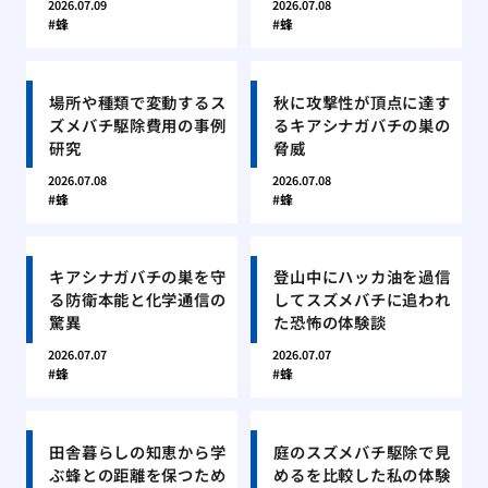
2026.07.09
2026.07.08
蜂
蜂
場所や種類で変動するス
秋に攻撃性が頂点に達す
ズメバチ駆除費用の事例
るキアシナガバチの巣の
研究
脅威
2026.07.08
2026.07.08
蜂
蜂
キアシナガバチの巣を守
登山中にハッカ油を過信
る防衛本能と化学通信の
してスズメバチに追われ
驚異
た恐怖の体験談
2026.07.07
2026.07.07
蜂
蜂
田舎暮らしの知恵から学
庭のスズメバチ駆除で見
ぶ蜂との距離を保つため
めるを比較した私の体験