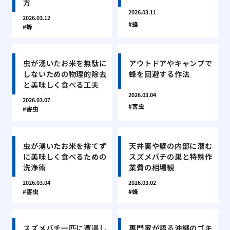
方
2026.03.11
2026.03.12
蜂
蜂
虫が湧いたお米を無駄に
アウトドアやキャンプで
しないための物理的除去
蜂を回避する作法
と美味しく食べる工夫
2026.03.04
2026.03.07
害虫
害虫
虫が湧いたお米を捨てず
天井裏や壁の内部に潜む
に美味しく食べるための
スズメバチの巣と特殊作
洗浄術
業費の相場観
2026.03.04
2026.03.02
害虫
蜂
スズメバチ一匹に遭遇し
専門家が語る沖縄のゴキ