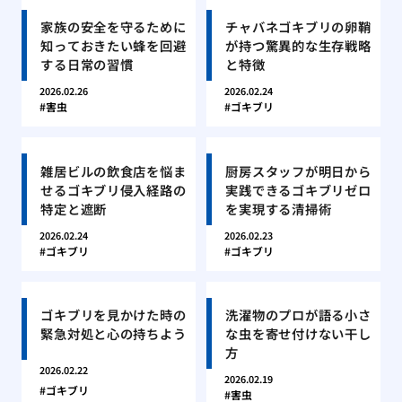
家族の安全を守るために
チャバネゴキブリの卵鞘
知っておきたい蜂を回避
が持つ驚異的な生存戦略
する日常の習慣
と特徴
2026.02.26
2026.02.24
害虫
ゴキブリ
雑居ビルの飲食店を悩ま
厨房スタッフが明日から
せるゴキブリ侵入経路の
実践できるゴキブリゼロ
特定と遮断
を実現する清掃術
2026.02.24
2026.02.23
ゴキブリ
ゴキブリ
ゴキブリを見かけた時の
洗濯物のプロが語る小さ
緊急対処と心の持ちよう
な虫を寄せ付けない干し
方
2026.02.22
2026.02.19
ゴキブリ
害虫