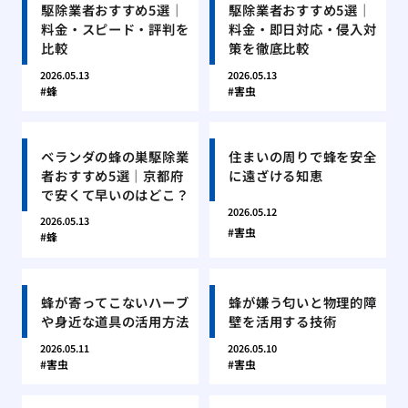
駆除業者おすすめ5選｜
駆除業者おすすめ5選｜
料金・スピード・評判を
料金・即日対応・侵入対
比較
策を徹底比較
2026.05.13
2026.05.13
蜂
害虫
ベランダの蜂の巣駆除業
住まいの周りで蜂を安全
者おすすめ5選｜京都府
に遠ざける知恵
で安くて早いのはどこ？
2026.05.12
2026.05.13
害虫
蜂
蜂が寄ってこないハーブ
蜂が嫌う匂いと物理的障
や身近な道具の活用方法
壁を活用する技術
2026.05.11
2026.05.10
害虫
害虫