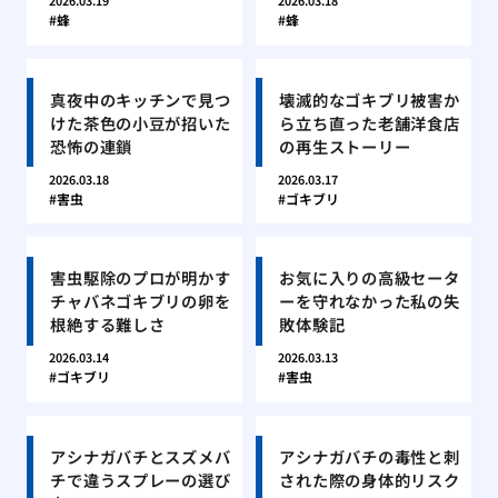
2026.03.19
2026.03.18
蜂
蜂
真夜中のキッチンで見つ
壊滅的なゴキブリ被害か
けた茶色の小豆が招いた
ら立ち直った老舗洋食店
恐怖の連鎖
の再生ストーリー
2026.03.18
2026.03.17
害虫
ゴキブリ
害虫駆除のプロが明かす
お気に入りの高級セータ
チャバネゴキブリの卵を
ーを守れなかった私の失
根絶する難しさ
敗体験記
2026.03.14
2026.03.13
ゴキブリ
害虫
アシナガバチとスズメバ
アシナガバチの毒性と刺
チで違うスプレーの選び
された際の身体的リスク