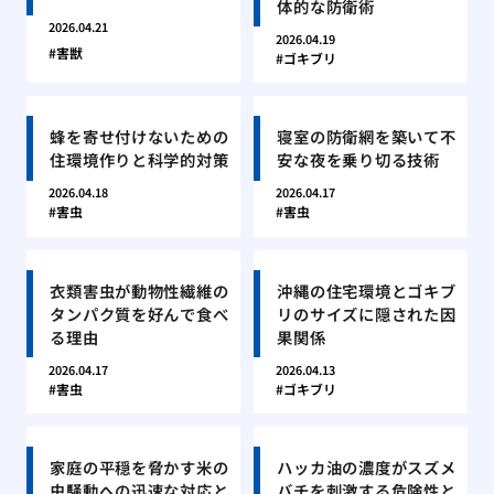
体的な防衛術
2026.04.21
2026.04.19
害獣
ゴキブリ
蜂を寄せ付けないための
寝室の防衛網を築いて不
住環境作りと科学的対策
安な夜を乗り切る技術
2026.04.18
2026.04.17
害虫
害虫
衣類害虫が動物性繊維の
沖縄の住宅環境とゴキブ
タンパク質を好んで食べ
リのサイズに隠された因
る理由
果関係
2026.04.17
2026.04.13
害虫
ゴキブリ
家庭の平穏を脅かす米の
ハッカ油の濃度がスズメ
虫騒動への迅速な対応と
バチを刺激する危険性と