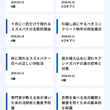
2026.02.15
2026.02.15
蜂
ゴキブリ
十月に一匹だけで現れる
引越し前にやるべきコン
スズメバチの生態的理由
クリート物件の防虫儀式
2026.02.14
2026.02.12
蜂
ゴキブリ
秋に現れるスズメバチ一
庭の植え込みに潜むキア
匹への正しい対処法
シナガバチの巣の恐怖と
対策
2026.02.12
2026.02.12
蜂
蜂
専門家が教える虫が湧い
衣類を食べる虫の種類と
た米の活用術と徹底予防
被害を防ぐための基本的
策
な知識