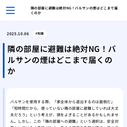
隣の部屋に避難は絶対NG！バルサンの煙はどこまで届
くのか
賢い
を成
2025.10.06
知識
その
が運
隣の部屋に避難は絶対NG！バ
あぶ
ルサンの煙はどこまで届くの
生時
家の
か
発生
キッ
虫の
紙魚
の中
バルサンを使用する際、「家全体から退出するのは面倒だ」
「短時間だから、使っていない隣の部屋に避難していれば大丈
エビ
夫だろう」という考えが、頭をよぎることがあるかもしれませ
ギー
ん。しかし、この「隣の部屋への避難」という選択は、安全対