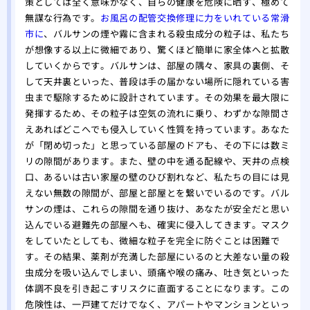
策としては全く意味がなく、自らの健康を危険に晒す、極めて
無謀な行為です。
お風呂の配管交換修理に力をいれている常滑
市に
、バルサンの煙や霧に含まれる殺虫成分の粒子は、私たち
が想像する以上に微細であり、驚くほど簡単に家全体へと拡散
していくからです。バルサンは、部屋の隅々、家具の裏側、そ
して天井裏といった、普段は手の届かない場所に隠れている害
虫まで駆除するために設計されています。その効果を最大限に
発揮するため、その粒子は空気の流れに乗り、わずかな隙間さ
えあればどこへでも侵入していく性質を持っています。あなた
が「閉め切った」と思っている部屋のドアも、その下には数ミ
リの隙間があります。また、壁の中を通る配線や、天井の点検
口、あるいは古い家屋の壁のひび割れなど、私たちの目には見
えない無数の隙間が、部屋と部屋とを繋いでいるのです。バル
サンの煙は、これらの隙間を通り抜け、あなたが安全だと思い
込んでいる避難先の部屋へも、確実に侵入してきます。マスク
をしていたとしても、微細な粒子を完全に防ぐことは困難で
す。その結果、薬剤が充満した部屋にいるのと大差ない量の殺
虫成分を吸い込んでしまい、頭痛や喉の痛み、吐き気といった
体調不良を引き起こすリスクに直面することになります。この
危険性は、一戸建てだけでなく、アパートやマンションといっ