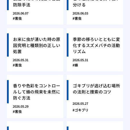
防除手法
分ける
2026.06.07
2026.06.03
害虫
害虫
お米に虫が湧いた時の原
季節の移ろいとともに変
因究明と種類別の正しい
化するスズメバチの活動
処置
リズム
2026.05.31
2026.05.31
害虫
蜂
香りや色彩をコントロー
ゴキブリが逃げ込む場所
ルして蜂の飛来を未然に
の法則と捜索のコツ
防ぐ方法
2026.05.27
2026.05.29
ゴキブリ
害虫