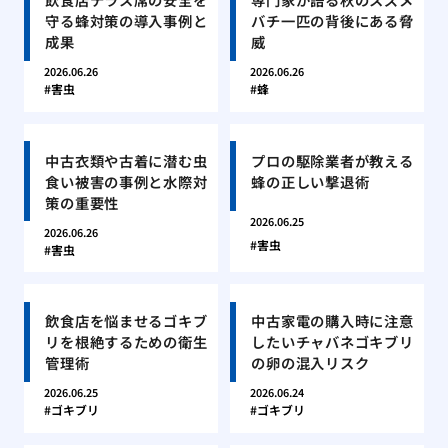
守る蜂対策の導入事例と
バチ一匹の背後にある脅
成果
威
2026.06.26
2026.06.26
害虫
蜂
中古衣類や古着に潜む虫
プロの駆除業者が教える
食い被害の事例と水際対
蜂の正しい撃退術
策の重要性
2026.06.25
2026.06.26
害虫
害虫
飲食店を悩ませるゴキブ
中古家電の購入時に注意
リを根絶するための衛生
したいチャバネゴキブリ
管理術
の卵の混入リスク
2026.06.25
2026.06.24
ゴキブリ
ゴキブリ