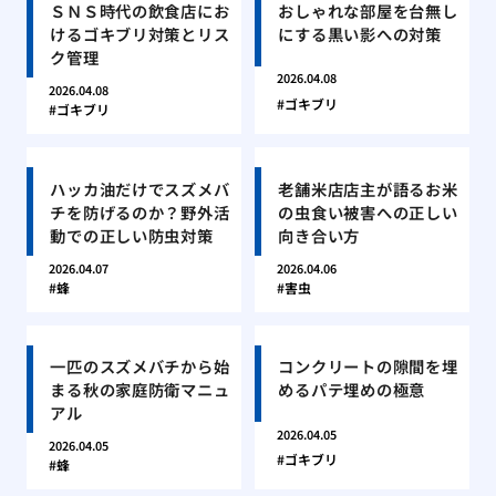
ＳＮＳ時代の飲食店にお
おしゃれな部屋を台無し
けるゴキブリ対策とリス
にする黒い影への対策
ク管理
2026.04.08
2026.04.08
ゴキブリ
ゴキブリ
ハッカ油だけでスズメバ
老舗米店店主が語るお米
チを防げるのか？野外活
の虫食い被害への正しい
動での正しい防虫対策
向き合い方
2026.04.07
2026.04.06
蜂
害虫
一匹のスズメバチから始
コンクリートの隙間を埋
まる秋の家庭防衛マニュ
めるパテ埋めの極意
アル
2026.04.05
2026.04.05
ゴキブリ
蜂