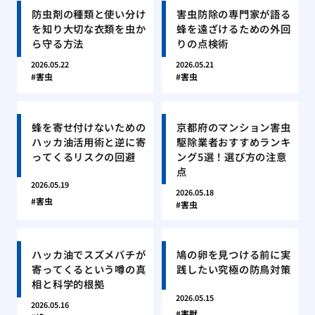
防虫剤の種類と使い分け
害虫防除の専門家が語る
を知り大切な衣類を虫か
蜂を遠ざけるための外回
ら守る方法
りの点検術
2026.05.22
2026.05.21
害虫
害虫
蜂を寄せ付けないための
京都府のマンション害虫
ハッカ油活用術と逆に寄
駆除業者おすすめランキ
ってくるリスクの回避
ング5選！選び方の注意
点
2026.05.19
2026.05.18
害虫
害虫
ハッカ油でスズメバチが
鳩の卵を見つける前に実
寄ってくるという噂の真
践したい究極の防鳥対策
相と科学的根拠
2026.05.15
2026.05.16
害獣