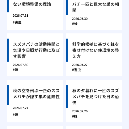
ない環境整備の理論
バチ一匹と巨大な巣の相
関
2026.07.31
2026.07.30
害虫
蜂
スズメバチの活動時間と
科学的根拠に基づく蜂を
気温や日照が行動に及ぼ
寄せ付けない住環境の整
す影響
え方
2026.07.30
2026.07.27
蜂
害虫
秋の空を飛ぶ一匹のスズ
秋の夕暮れに一匹のスズ
メバチが隠す巣の危険性
メバチを見つけた日の恐
怖
2026.07.27
2026.07.26
蜂
蜂