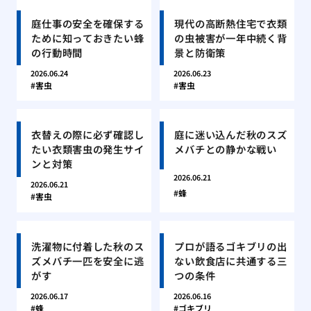
庭仕事の安全を確保する
現代の高断熱住宅で衣類
ために知っておきたい蜂
の虫被害が一年中続く背
の行動時間
景と防衛策
2026.06.24
2026.06.23
害虫
害虫
衣替えの際に必ず確認し
庭に迷い込んだ秋のスズ
たい衣類害虫の発生サイ
メバチとの静かな戦い
ンと対策
2026.06.21
2026.06.21
蜂
害虫
洗濯物に付着した秋のス
プロが語るゴキブリの出
ズメバチ一匹を安全に逃
ない飲食店に共通する三
がす
つの条件
2026.06.17
2026.06.16
蜂
ゴキブリ