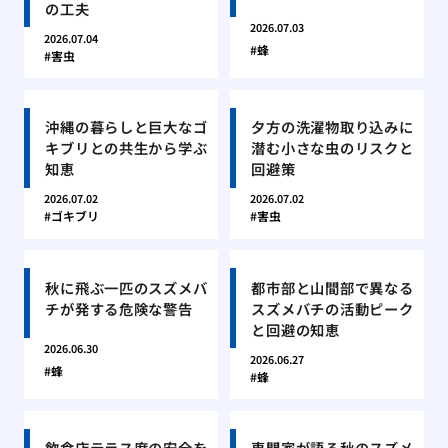
の工夫
2026.07.03
2026.07.04
蜂
害虫
沖縄の暮らしと巨大なゴ
夕方の洗濯物取り込みに
キブリとの共生から学ぶ
潜む小さな虫のリスクと
知恵
回避策
2026.07.02
2026.07.02
ゴキブリ
害虫
秋に飛ぶ一匹のスズメバ
都市部と山間部で異なる
チが発する危険な警告
スズメバチの活動ピーク
と回避の知恵
2026.06.30
2026.06.27
蜂
蜂
飲食店テラス席の安全を
専門家が語る秋のスズメ