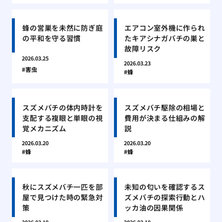
蜂の営巣を未然に防ぎ庭
エアコン室外機に作られ
の平和を守る習慣
たキアシナガバチの巣と
故障リスク
2026.03.25
2026.03.23
害虫
蜂
スズメバチの体内時計を
スズメバチ駆除の相場と
支配する複眼と単眼の視
費用が決まる仕組みの解
覚メカニズム
説
2026.03.20
2026.03.20
蜂
蜂
秋にスズメバチ一匹を部
未知の匂いを確認するス
屋で見つけた時の緊急対
ズメバチの探索行動とハ
策
ッカ油の因果関係