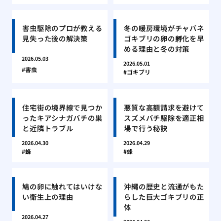
害虫駆除のプロが教える
冬の暖房環境がチャバネ
見失った後の解決策
ゴキブリの卵の孵化を早
める理由と冬の対策
2026.05.03
2026.05.01
害虫
ゴキブリ
住宅街の境界線で見つか
悪質な高額請求を避けて
ったキアシナガバチの巣
スズメバチ駆除を適正相
と近隣トラブル
場で行う秘訣
2026.04.30
2026.04.29
蜂
蜂
鳩の卵に触れてはいけな
沖縄の歴史と流通がもた
い衛生上の理由
らした巨大ゴキブリの正
体
2026.04.27