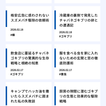
格安広告に惑わされない
冷蔵庫の裏側で発見した
スズメバチ駆除の依頼術
チャバネゴキブリの卵と
の遭遇記
2026.02.18
2026.02.18
蜂
ゴキブリ
飲食店に蔓延るチャバネ
服を食べる虫を家に入れ
ゴキブリの驚異的な生存
ないための玄関と窓の徹
戦略と根絶の知恵
底防護術
2026.02.17
2026.02.17
ゴキブリ
害虫
キャンプでハッカ油を撒
厨房の隙間に潜むゴキブ
いたらスズメバチに囲ま
リの生態と効果的な駆除
れた私の失敗談
戦略