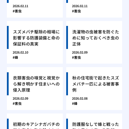
2026.02.11
2026.02.11
害虫
害虫
スズメバチ駆除の相場に
洗濯物の虫被害を防ぐた
影響する防護装備と命の
めに知っておくべき虫の
保証料の真実
正体
2026.02.10
2026.02.09
蜂
害虫
衣類害虫の嗅覚と視覚か
秋の住宅街で起きたスズ
ら解き明かす住まいへの
メバチ一匹による被害事
侵入原理
例
2026.02.09
2026.02.08
害虫
蜂
初期のキアシナガバチの
防護服なしで蜂と戦った