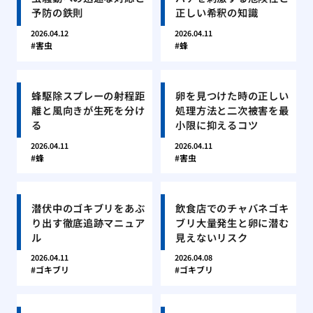
予防の鉄則
正しい希釈の知識
2026.04.12
2026.04.11
害虫
蜂
蜂駆除スプレーの射程距
卵を見つけた時の正しい
離と風向きが生死を分け
処理方法と二次被害を最
る
小限に抑えるコツ
2026.04.11
2026.04.11
蜂
害虫
潜伏中のゴキブリをあぶ
飲食店でのチャバネゴキ
り出す徹底追跡マニュア
ブリ大量発生と卵に潜む
ル
見えないリスク
2026.04.11
2026.04.08
ゴキブリ
ゴキブリ