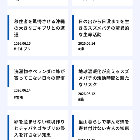
移住者を驚愕させる沖縄
日の出から日没までを生
の大きなゴキブリとの遭
きるスズメバチの驚異的
遇
な生命活動
2026.06.15
2026.06.14
ゴキブリ
蜂
洗濯物やベランダに蜂が
地球温暖化が変えるスズ
寄ってこない日々の習慣
メバチの活動時間と新た
なリスク
2026.06.14
2026.06.12
害虫
蜂
卵を産ませない環境作り
里山暮らしで学んだ蜂を
とチャバネゴキブリの侵
寄せ付けない古人の知恵
入を許さない知恵