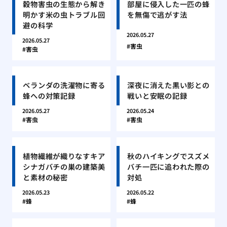
穀物害虫の生態から解き
部屋に侵入した一匹の蜂
明かす米の虫トラブル回
を無傷で逃がす法
避の科学
2026.05.27
2026.05.27
害虫
害虫
ベランダの洗濯物に寄る
深夜に消えた黒い影との
蜂への対策記録
戦いと安眠の記録
2026.05.27
2026.05.24
害虫
害虫
植物繊維が織りなすキア
秋のハイキングでスズメ
シナガバチの巣の建築美
バチ一匹に追われた際の
と素材の秘密
対処
2026.05.23
2026.05.22
蜂
蜂