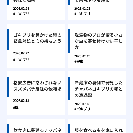
2026.02.24
2026.02.23
ゴキブリ
ゴキブリ
ゴキブリを見かけた時の
洗濯物のプロが語る小さ
緊急対処と心の持ちよう
な虫を寄せ付けない干し
方
2026.02.22
2026.02.19
ゴキブリ
害虫
格安広告に惑わされない
冷蔵庫の裏側で発見した
スズメバチ駆除の依頼術
チャバネゴキブリの卵と
の遭遇記
2026.02.18
2026.02.18
蜂
ゴキブリ
飲食店に蔓延るチャバネ
服を食べる虫を家に入れ