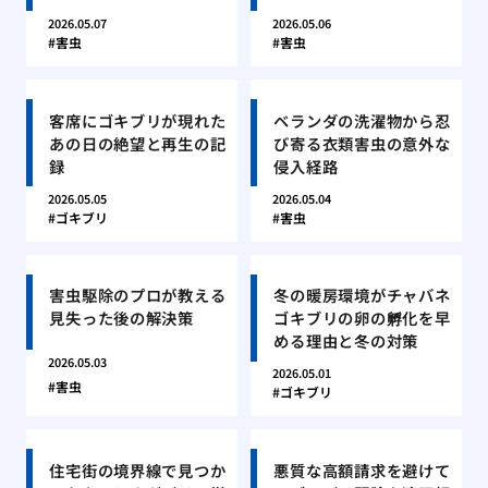
2026.05.07
2026.05.06
害虫
害虫
客席にゴキブリが現れた
ベランダの洗濯物から忍
あの日の絶望と再生の記
び寄る衣類害虫の意外な
録
侵入経路
2026.05.05
2026.05.04
ゴキブリ
害虫
害虫駆除のプロが教える
冬の暖房環境がチャバネ
見失った後の解決策
ゴキブリの卵の孵化を早
める理由と冬の対策
2026.05.03
2026.05.01
害虫
ゴキブリ
住宅街の境界線で見つか
悪質な高額請求を避けて