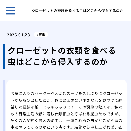
クローゼットの衣類を食べる虫はどこから侵入するのか
賢い
を成
2026.01.23
害虫
その
が運
クローゼットの衣類を食べる
あぶ
虫はどこから侵入するのか
生時
家の
発生
キッ
虫の
お気に入りのセーターや大切なスーツを久しぶりにクローゼッ
紙魚
トから取り出したとき、身に覚えのない小さな穴を見つけて絶
の中
望した経験は誰にでもあるものです。この現象の犯人は、私た
エビ
ちの日常生活の影に潜む衣類害虫と呼ばれる昆虫たちですが、
ギー
多くの人が抱く最大の疑問は、一体これらの虫がどこから家の
中にやってくるのかという点です。結論から申し上げれば、衣