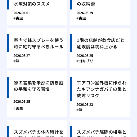
水際対策のススメ
の収納術
2026.04.01
2026.03.29
害虫
害虫
室内で蜂スプレーを使う
1階の店舗が飲食店だと
時に絶対守るべきルール
危険度は跳ね上がる
2026.03.27
2026.03.25
蜂
ゴキブリ
蜂の営巣を未然に防ぎ庭
エアコン室外機に作られ
の平和を守る習慣
たキアシナガバチの巣と
故障リスク
2026.03.25
2026.03.23
害虫
蜂
スズメバチの体内時計を
スズメバチ駆除の相場と