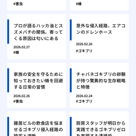
害虫
蜂
プロが語るハッカ油とス
意外な侵入経路、エアコ
ズメバチの関係。寄って
ンのドレンホース
くる原因は匂いにある
2026.02.26
2026.02.27
ゴキブリ
蜂
家族の安全を守るために
チャバネゴキブリの卵鞘
知っておきたい蜂を回避
が持つ驚異的な生存戦略
する日常の習慣
と特徴
2026.02.26
2026.02.24
害虫
ゴキブリ
雑居ビルの飲食店を悩ま
厨房スタッフが明日から
せるゴキブリ侵入経路の
実践できるゴキブリゼロ
特定と遮断
を実現する清掃術