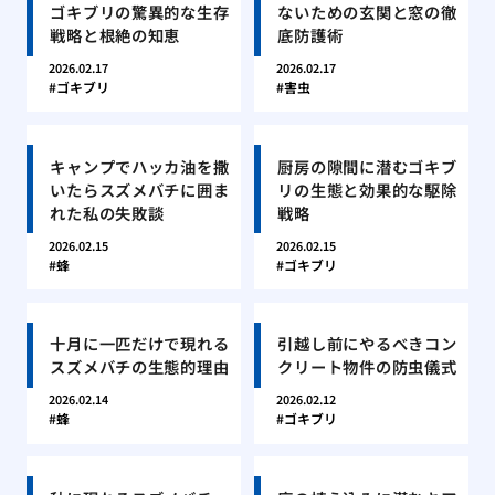
ゴキブリの驚異的な生存
ないための玄関と窓の徹
戦略と根絶の知恵
底防護術
2026.02.17
2026.02.17
ゴキブリ
害虫
キャンプでハッカ油を撒
厨房の隙間に潜むゴキブ
いたらスズメバチに囲ま
リの生態と効果的な駆除
れた私の失敗談
戦略
2026.02.15
2026.02.15
蜂
ゴキブリ
十月に一匹だけで現れる
引越し前にやるべきコン
スズメバチの生態的理由
クリート物件の防虫儀式
2026.02.14
2026.02.12
蜂
ゴキブリ