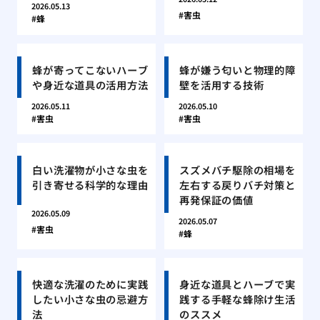
2026.05.13
害虫
蜂
蜂が寄ってこないハーブ
蜂が嫌う匂いと物理的障
や身近な道具の活用方法
壁を活用する技術
2026.05.11
2026.05.10
害虫
害虫
白い洗濯物が小さな虫を
スズメバチ駆除の相場を
引き寄せる科学的な理由
左右する戻りバチ対策と
再発保証の価値
2026.05.09
2026.05.07
害虫
蜂
快適な洗濯のために実践
身近な道具とハーブで実
したい小さな虫の忌避方
践する手軽な蜂除け生活
法
のススメ