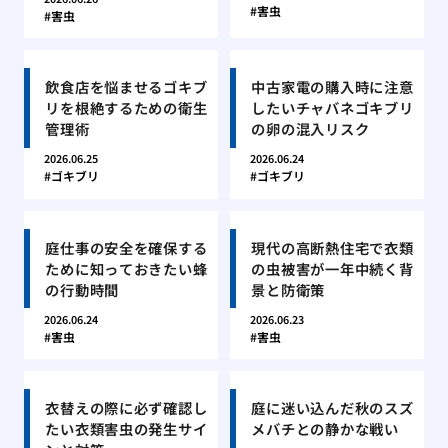
害虫
害虫
飲食店を悩ませるゴキブ
中古家電の購入時に注意
リを根絶するための衛生
したいチャバネゴキブリ
管理術
の卵の混入リスク
2026.06.25
2026.06.24
ゴキブリ
ゴキブリ
庭仕事の安全を確保する
現代の高断熱住宅で衣類
ために知っておきたい蜂
の虫被害が一年中続く背
の行動時間
景と防衛策
2026.06.24
2026.06.23
害虫
害虫
衣替えの際に必ず確認し
庭に迷い込んだ秋のスズ
たい衣類害虫の発生サイ
メバチとの静かな戦い