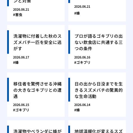
ンと対策
2026.06.21
2026.06.21
蜂
害虫
洗濯物に付着した秋のス
プロが語るゴキブリの出
ズメバチ一匹を安全に逃
ない飲食店に共通する三
がす
つの条件
2026.06.17
2026.06.16
蜂
ゴキブリ
移住者を驚愕させる沖縄
日の出から日没までを生
の大きなゴキブリとの遭
きるスズメバチの驚異的
遇
な生命活動
2026.06.15
2026.06.14
ゴキブリ
蜂
洗濯物やベランダに蜂が
地球温暖化が変えるスズ