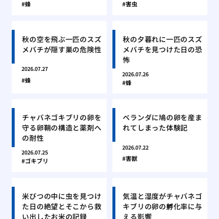
蜂
害虫
秋の空を飛ぶ一匹のスズ
秋の夕暮れに一匹のスズ
メバチが隠す巣の危険性
メバチを見つけた日の恐
怖
2026.07.27
2026.07.26
蜂
蜂
チャバネゴキブリの卵を
ベランダに鳩の卵を産ま
守る卵鞘の構造と薬剤へ
れてしまった体験記
の耐性
2026.07.22
2026.07.25
害獣
ゴキブリ
米びつの中に虫を見つけ
気温と湿度がチャバネゴ
た日の絶望とそこから救
キブリの卵の孵化率に与
い出したお米の記録
える影響