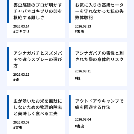
害虫駆除のプロが明かす
お気に入りの高級セータ
チャバネゴキブリの卵を
ーを守れなかった私の失
根絶する難しさ
敗体験記
2026.03.14
2026.03.13
ゴキブリ
害虫
アシナガバチとスズメバ
アシナガバチの毒性と刺
チで違うスプレーの選び
された際の身体的リスク
方
2026.03.11
2026.03.12
蜂
蜂
虫が湧いたお米を無駄に
アウトドアやキャンプで
しないための物理的除去
蜂を回避する作法
と美味しく食べる工夫
2026.03.04
2026.03.07
害虫
害虫