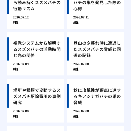
ら読み解くスズメバチの
バチの巣を発見した際の
行動リズム
心得
2026.07.12
2026.07.11
蜂
蜂
視覚システムから解明す
登山の夕暮れ時に遭遇し
るスズメバチの活動時間
たスズメバチの脅威と回
と光の関係
避の記録
2026.07.09
2026.07.08
蜂
蜂
場所や種類で変動するス
秋に攻撃性が頂点に達す
ズメバチ駆除費用の事例
るキアシナガバチの巣の
研究
脅威
2026.07.08
2026.07.08
蜂
蜂