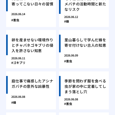
寄ってこない日々の習慣
メバチの活動時間と新た
なリスク
2026.06.14
2026.06.12
害虫
蜂
卵を産ませない環境作り
里山暮らしで学んだ蜂を
とチャバネゴキブリの侵
寄せ付けない古人の知恵
入を許さない知恵
2026.06.09
2026.06.11
害虫
ゴキブリ
庭仕事で痛感したアシナ
季節を問わず服を食べる
ガバチの意外な凶暴性
虫が家の中に定着してし
まう落とし穴
2026.06.08
2026.06.08
蜂
害虫