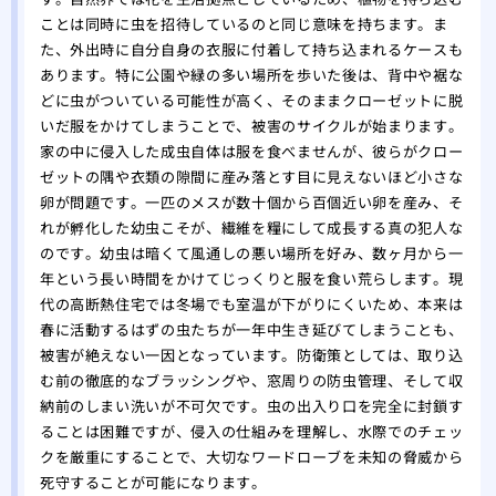
ことは同時に虫を招待しているのと同じ意味を持ちます。ま
た、外出時に自分自身の衣服に付着して持ち込まれるケースも
あります。特に公園や緑の多い場所を歩いた後は、背中や裾な
どに虫がついている可能性が高く、そのままクローゼットに脱
いだ服をかけてしまうことで、被害のサイクルが始まります。
家の中に侵入した成虫自体は服を食べませんが、彼らがクロー
ゼットの隅や衣類の隙間に産み落とす目に見えないほど小さな
卵が問題です。一匹のメスが数十個から百個近い卵を産み、そ
れが孵化した幼虫こそが、繊維を糧にして成長する真の犯人な
のです。幼虫は暗くて風通しの悪い場所を好み、数ヶ月から一
年という長い時間をかけてじっくりと服を食い荒らします。現
代の高断熱住宅では冬場でも室温が下がりにくいため、本来は
春に活動するはずの虫たちが一年中生き延びてしまうことも、
被害が絶えない一因となっています。防衛策としては、取り込
む前の徹底的なブラッシングや、窓周りの防虫管理、そして収
納前のしまい洗いが不可欠です。虫の出入り口を完全に封鎖す
ることは困難ですが、侵入の仕組みを理解し、水際でのチェッ
クを厳重にすることで、大切なワードローブを未知の脅威から
死守することが可能になります。