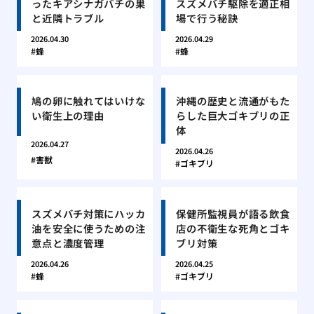
ったキアシナガバチの巣
スズメバチ駆除を適正相
と近隣トラブル
場で行う秘訣
2026.04.30
2026.04.29
蜂
蜂
鳩の卵に触れてはいけな
沖縄の歴史と流通がもた
い衛生上の理由
らした巨大ゴキブリの正
体
2026.04.27
2026.04.26
害獣
ゴキブリ
スズメバチ対策にハッカ
保健所監視員が語る飲食
油を安全に使うための注
店の不衛生な死角とゴキ
意点と濃度管理
ブリ対策
2026.04.26
2026.04.25
蜂
ゴキブリ