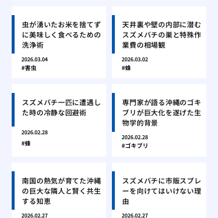
虫が湧いたお米を捨てず
天井裏や壁の内部に潜む
に美味しく食べるための
スズメバチの巣と特殊作
洗浄術
業費の相場観
2026.03.04
2026.03.02
害虫
蜂
スズメバチ一匹に遭遇し
専門家が語る沖縄のゴキ
た時の冷静な回避術
ブリが巨大化を遂げた生
物学的背景
2026.02.28
2026.02.28
蜂
ゴキブリ
南国の熱気が育てた沖縄
スズメバチに市販スプレ
の巨大な隣人と賢く共生
ーを向けてはいけない理
する知恵
由
2026.02.27
2026.02.27