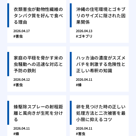
衣類害虫が動物性繊維の
沖縄の住宅環境とゴキブ
タンパク質を好んで食べ
リのサイズに隠された因
る理由
果関係
2026.04.17
2026.04.13
害虫
ゴキブリ
家庭の平穏を脅かす米の
ハッカ油の濃度がスズメ
虫騒動への迅速な対応と
バチを刺激する危険性と
予防の鉄則
正しい希釈の知識
2026.04.12
2026.04.11
害虫
蜂
蜂駆除スプレーの射程距
卵を見つけた時の正しい
離と風向きが生死を分け
処理方法と二次被害を最
る
小限に抑えるコツ
2026.04.11
2026.04.11
蜂
害虫