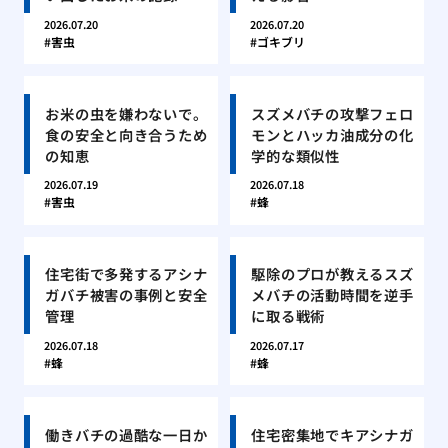
2026.07.20
2026.07.20
害虫
ゴキブリ
お米の虫を嫌わないで。
スズメバチの攻撃フェロ
食の安全と向き合うため
モンとハッカ油成分の化
の知恵
学的な類似性
2026.07.19
2026.07.18
害虫
蜂
住宅街で多発するアシナ
駆除のプロが教えるスズ
ガバチ被害の事例と安全
メバチの活動時間を逆手
管理
に取る戦術
2026.07.18
2026.07.17
蜂
蜂
働きバチの過酷な一日か
住宅密集地でキアシナガ