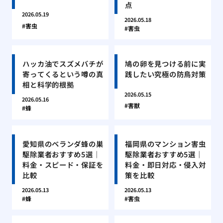
点
2026.05.19
2026.05.18
害虫
害虫
ハッカ油でスズメバチが
鳩の卵を見つける前に実
寄ってくるという噂の真
践したい究極の防鳥対策
相と科学的根拠
2026.05.15
2026.05.16
害獣
蜂
愛知県のベランダ蜂の巣
福岡県のマンション害虫
駆除業者おすすめ5選｜
駆除業者おすすめ5選｜
料金・スピード・保証を
料金・即日対応・侵入対
比較
策を比較
2026.05.13
2026.05.13
蜂
害虫