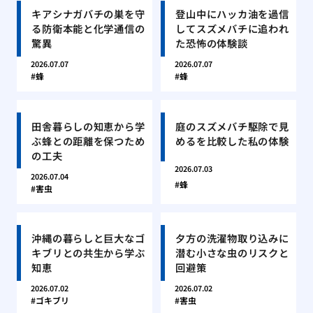
キアシナガバチの巣を守
登山中にハッカ油を過信
る防衛本能と化学通信の
してスズメバチに追われ
驚異
た恐怖の体験談
2026.07.07
2026.07.07
蜂
蜂
田舎暮らしの知恵から学
庭のスズメバチ駆除で見
ぶ蜂との距離を保つため
めるを比較した私の体験
の工夫
2026.07.03
2026.07.04
蜂
害虫
沖縄の暮らしと巨大なゴ
夕方の洗濯物取り込みに
キブリとの共生から学ぶ
潜む小さな虫のリスクと
知恵
回避策
2026.07.02
2026.07.02
ゴキブリ
害虫