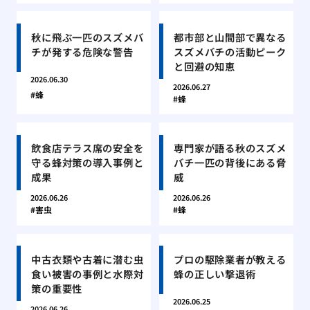
秋に飛ぶ一匹のスズメバ
都市部と山間部で異なる
チが発する危険な警告
スズメバチの活動ピーク
と回避の知恵
2026.06.30
2026.06.27
蜂
蜂
飲食店テラス席の安全を
専門家が語る秋のスズメ
守る蜂対策の導入事例と
バチ一匹の背後にある脅
成果
威
2026.06.26
2026.06.26
害虫
蜂
中古衣類や古着に潜む虫
プロの駆除業者が教える
食い被害の事例と水際対
蜂の正しい撃退術
策の重要性
2026.06.25
2026.06.26