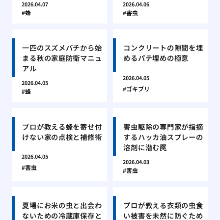
2026.04.07
2026.04.06
蜂
害虫
一匹のスズメバチから始
コンクリートの隙間を埋
まる秋の家庭防衛マニュ
めるパテ埋めの極意
アル
2026.04.05
2026.04.05
ゴキブリ
蜂
プロが教える蜂を寄せ付
害虫駆除の専門家が指摘
けない家の点検と補修術
するハッカ油スプレーの
溶剤に潜む罠
2026.04.05
2026.04.03
害虫
害虫
夏場にお米の虫と出会わ
プロが教える衣類の虫食
ないための冷蔵庫保存と
い被害を未然に防ぐため