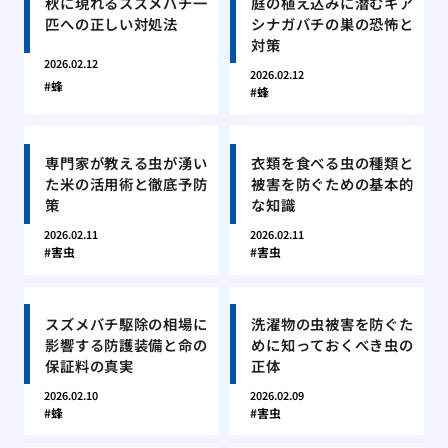
秋に現れるスズメバチ一
庭の植え込みに潜むキア
匹への正しい対処法
シナガバチの巣の恐怖と
対策
2026.02.12
2026.02.12
蜂
蜂
専門家が教える虫が湧い
衣類を食べる虫の種類と
た米の活用術と徹底予防
被害を防ぐための基本的
策
な知識
2026.02.11
2026.02.11
害虫
害虫
スズメバチ駆除の相場に
洗濯物の虫被害を防ぐた
影響する防護装備と命の
めに知っておくべき虫の
保証料の真実
正体
2026.02.10
2026.02.09
蜂
害虫