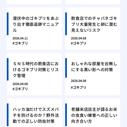
潜伏中のゴキブリをあぶ
飲食店でのチャバネゴキ
り出す徹底追跡マニュア
ブリ大量発生と卵に潜む
ル
見えないリスク
2026.04.11
2026.04.08
ゴキブリ
ゴキブリ
ＳＮＳ時代の飲食店にお
おしゃれな部屋を台無し
けるゴキブリ対策とリス
にする黒い影への対策
ク管理
2026.04.08
2026.04.08
ゴキブリ
ゴキブリ
ハッカ油だけでスズメバ
老舗米店店主が語るお米
チを防げるのか？野外活
の虫食い被害への正しい
動での正しい防虫対策
向き合い方