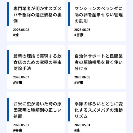
専門業者が明かすスズメ
マンションのベランダに
バチ駆除の適正価格の裏
鳩の卵を産ませない管理
側
の鉄則
2026.06.08
2026.06.07
蜂
害獣
最新の理論で実現する飲
自治体サポートと民間業
食店のための究極の害虫
者の駆除相場を賢く使い
防除手法
分ける
2026.06.07
2026.06.03
害虫
害虫
お米に虫が湧いた時の原
季節の移ろいとともに変
因究明と種類別の正しい
化するスズメバチの活動
処置
リズム
2026.05.31
2026.05.31
害虫
蜂