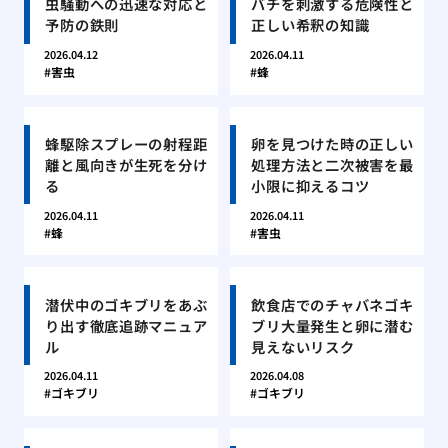
虫騒動への迅速な対応と
バチを刺激する危険性と
予防の鉄則
正しい希釈の知識
2026.04.12
2026.04.11
害虫
蜂
蜂駆除スプレーの射程距
卵を見つけた時の正しい
離と風向きが生死を分け
処理方法と二次被害を最
る
小限に抑えるコツ
2026.04.11
2026.04.11
蜂
害虫
潜伏中のゴキブリをあぶ
飲食店でのチャバネゴキ
り出す徹底追跡マニュア
ブリ大量発生と卵に潜む
ル
見えないリスク
2026.04.11
2026.04.08
ゴキブリ
ゴキブリ