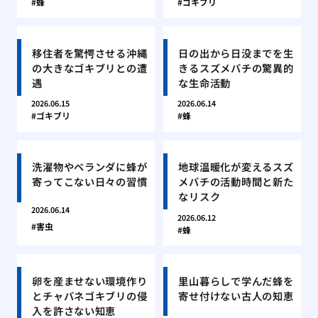
蜂
ゴキブリ
移住者を驚愕させる沖縄
日の出から日没までを生
の大きなゴキブリとの遭
きるスズメバチの驚異的
遇
な生命活動
2026.06.15
2026.06.14
ゴキブリ
蜂
洗濯物やベランダに蜂が
地球温暖化が変えるスズ
寄ってこない日々の習慣
メバチの活動時間と新た
なリスク
2026.06.14
2026.06.12
害虫
蜂
卵を産ませない環境作り
里山暮らしで学んだ蜂を
とチャバネゴキブリの侵
寄せ付けない古人の知恵
入を許さない知恵