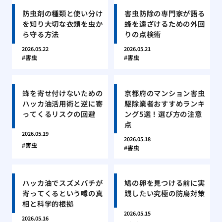
防虫剤の種類と使い分け
害虫防除の専門家が語る
を知り大切な衣類を虫か
蜂を遠ざけるための外回
ら守る方法
りの点検術
2026.05.22
2026.05.21
害虫
害虫
蜂を寄せ付けないための
京都府のマンション害虫
ハッカ油活用術と逆に寄
駆除業者おすすめランキ
ってくるリスクの回避
ング5選！選び方の注意
点
2026.05.19
2026.05.18
害虫
害虫
ハッカ油でスズメバチが
鳩の卵を見つける前に実
寄ってくるという噂の真
践したい究極の防鳥対策
相と科学的根拠
2026.05.15
2026.05.16