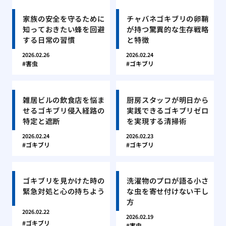
家族の安全を守るために
チャバネゴキブリの卵鞘
知っておきたい蜂を回避
が持つ驚異的な生存戦略
する日常の習慣
と特徴
2026.02.26
2026.02.24
害虫
ゴキブリ
雑居ビルの飲食店を悩ま
厨房スタッフが明日から
せるゴキブリ侵入経路の
実践できるゴキブリゼロ
特定と遮断
を実現する清掃術
2026.02.24
2026.02.23
ゴキブリ
ゴキブリ
ゴキブリを見かけた時の
洗濯物のプロが語る小さ
緊急対処と心の持ちよう
な虫を寄せ付けない干し
方
2026.02.22
2026.02.19
ゴキブリ
害虫