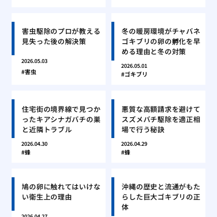
害虫駆除のプロが教える
冬の暖房環境がチャバネ
見失った後の解決策
ゴキブリの卵の孵化を早
める理由と冬の対策
2026.05.03
2026.05.01
害虫
ゴキブリ
住宅街の境界線で見つか
悪質な高額請求を避けて
ったキアシナガバチの巣
スズメバチ駆除を適正相
と近隣トラブル
場で行う秘訣
2026.04.30
2026.04.29
蜂
蜂
鳩の卵に触れてはいけな
沖縄の歴史と流通がもた
い衛生上の理由
らした巨大ゴキブリの正
体
2026.04.27