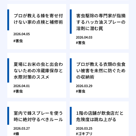
プロが教える蜂を寄せ付
害虫駆除の専門家が指摘
けない家の点検と補修術
するハッカ油スプレーの
溶剤に潜む罠
2026.04.05
2026.04.03
害虫
害虫
夏場にお米の虫と出会わ
プロが教える衣類の虫食
ないための冷蔵庫保存と
い被害を未然に防ぐため
水際対策のススメ
の収納術
2026.04.01
2026.03.29
害虫
害虫
室内で蜂スプレーを使う
1階の店舗が飲食店だと
時に絶対守るべきルール
危険度は跳ね上がる
2026.03.27
2026.03.25
蜂
ゴキブリ