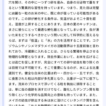
穴を開け、その中に一つずつ卵を産み、自身の分泌物で蓋をす
るという驚異的な習性を持っています。つまり、見た目は完璧
に綺麗な一粒のお米の中に、既に命が宿っている可能性がある
のです。この卵が孵化する条件は、気温がおよそ二十度を超
え、湿度が上昇することにあります。日本の夏のキッチンは、
まさに彼らにとって最適な孵化器となってしまいます。虫が湧
いた米をどうするべきかという問いに対して科学的に答えるな
らば、まずは「低温」と「水」の力を活用することです。コク
ゾウムシやノシメマダラメイガの活動限界は十五度前後と言わ
れており、冷蔵庫に入れることは、さらなる繁殖を停止させる
物理的な障壁となります。除去作業において、お米を広げるこ
とは逃亡を促しますが、完全にすべての卵や幼虫を取り除くの
は目視では不可能です。そこで重要になるのが、水による比重
選別です。健全な白米の比重は約一・四から一・五ですが、虫
に食害された粒は内部が多孔質となり、比重が一以下に低下し
ます。洗米のプロセスで浮いてくる粒を執拗に排除すること
は、単に虫の痕跡を消すだけでなく、酸化したデンプン質を取
り除くという化学的な品質向上の意味も持っています。また、
メイガの幼虫が排出する糸は水に溶けにくいタンパク質を含ん
でいるため、これらを物理的に揉み洗うことで剥離させる必要