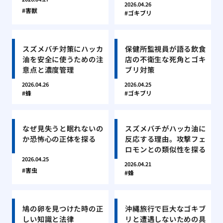
2026.04.26
害獣
ゴキブリ
スズメバチ対策にハッカ
保健所監視員が語る飲食
油を安全に使うための注
店の不衛生な死角とゴキ
意点と濃度管理
ブリ対策
2026.04.26
2026.04.25
蜂
ゴキブリ
なぜ見失うと眠れないの
スズメバチがハッカ油に
か恐怖心の正体を探る
反応する理由。攻撃フェ
ロモンとの類似性を探る
2026.04.25
2026.04.21
害虫
蜂
鳩の卵を見つけた時の正
沖縄旅行で巨大なゴキブ
しい知識と法律
リと遭遇しないための具