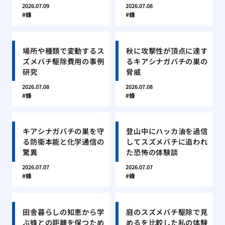
2026.07.09
2026.07.08
蜂
蜂
場所や種類で変動するス
秋に攻撃性が頂点に達す
ズメバチ駆除費用の事例
るキアシナガバチの巣の
研究
脅威
2026.07.08
2026.07.08
蜂
蜂
キアシナガバチの巣を守
登山中にハッカ油を過信
る防衛本能と化学通信の
してスズメバチに追われ
驚異
た恐怖の体験談
2026.07.07
2026.07.07
蜂
蜂
田舎暮らしの知恵から学
庭のスズメバチ駆除で見
ぶ蜂との距離を保つため
めるを比較した私の体験