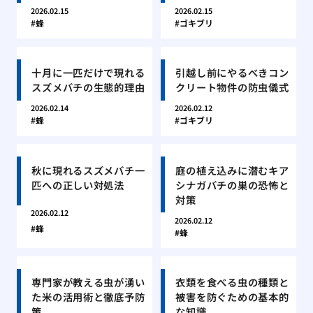
2026.02.15
2026.02.15
蜂
ゴキブリ
十月に一匹だけで現れる
引越し前にやるべきコン
スズメバチの生態的理由
クリート物件の防虫儀式
2026.02.14
2026.02.12
蜂
ゴキブリ
秋に現れるスズメバチ一
庭の植え込みに潜むキア
匹への正しい対処法
シナガバチの巣の恐怖と
対策
2026.02.12
2026.02.12
蜂
蜂
専門家が教える虫が湧い
衣類を食べる虫の種類と
た米の活用術と徹底予防
被害を防ぐための基本的
策
な知識