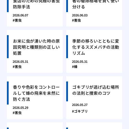
食店のための究極の害虫
者の駆除相場を賢く使い
防除手法
分ける
2026.06.07
2026.06.03
害虫
害虫
お米に虫が湧いた時の原
季節の移ろいとともに変
因究明と種類別の正しい
化するスズメバチの活動
処置
リズム
2026.05.31
2026.05.31
害虫
蜂
香りや色彩をコントロー
ゴキブリが逃げ込む場所
ルして蜂の飛来を未然に
の法則と捜索のコツ
防ぐ方法
2026.05.27
2026.05.29
ゴキブリ
害虫