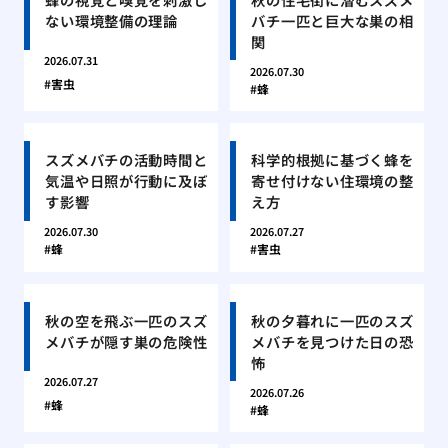
ない環境整備の理論
バチ一匹と巨大な巣の相
関
2026.07.31
2026.07.30
害虫
蜂
スズメバチの活動時間と
科学的根拠に基づく蜂を
気温や日照が行動に及ぼ
寄せ付けない住環境の整
す影響
え方
2026.07.30
2026.07.27
蜂
害虫
秋の空を飛ぶ一匹のスズ
秋の夕暮れに一匹のスズ
メバチが隠す巣の危険性
メバチを見つけた日の恐
怖
2026.07.27
2026.07.26
蜂
蜂