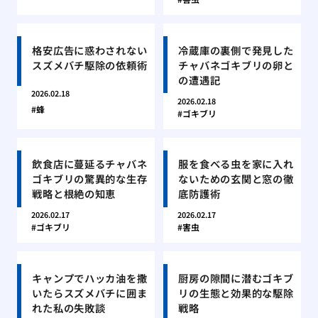
格安広告に惑わされない
冷蔵庫の裏側で発見した
スズメバチ駆除の依頼術
チャバネゴキブリの卵と
の遭遇記
2026.02.18
2026.02.18
蜂
ゴキブリ
飲食店に蔓延るチャバネ
服を食べる虫を家に入れ
ゴキブリの驚異的な生存
ないための玄関と窓の徹
戦略と根絶の知恵
底防護術
2026.02.17
2026.02.17
ゴキブリ
害虫
キャンプでハッカ油を撒
厨房の隙間に潜むゴキブ
いたらスズメバチに囲ま
リの生態と効果的な駆除
れた私の失敗談
戦略