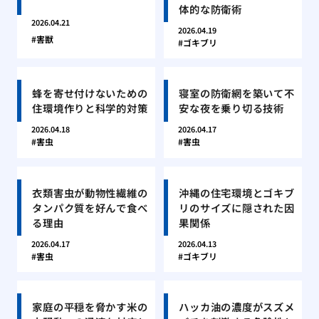
体的な防衛術
2026.04.21
2026.04.19
害獣
ゴキブリ
蜂を寄せ付けないための
寝室の防衛網を築いて不
住環境作りと科学的対策
安な夜を乗り切る技術
2026.04.18
2026.04.17
害虫
害虫
衣類害虫が動物性繊維の
沖縄の住宅環境とゴキブ
タンパク質を好んで食べ
リのサイズに隠された因
る理由
果関係
2026.04.17
2026.04.13
害虫
ゴキブリ
家庭の平穏を脅かす米の
ハッカ油の濃度がスズメ