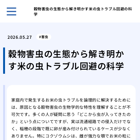
穀物害虫の生態から解き明かす米の虫トラブル回避の科
学
賢い
を成
2026.05.27
害虫
その
が運
穀物害虫の生態から解き明か
あぶ
す米の虫トラブル回避の科学
生時
家の
発生
キッ
虫の
家庭内で発生するお米の虫トラブルを論理的に解決するために
紙魚
は、原因となる穀物害虫の生物学的な特性を理解することが不
の中
可欠です。多くの人が疑問に思う「どこから虫が入ってきたの
エビ
か」という点についてですが、実は流通経路での侵入だけでな
ギー
く、稲穂の段階で既に卵が産み付けられているケースが少なく
ありません。特にコクゾウムシは、雌が強力な顎でお米の粒に