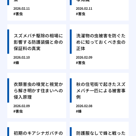
2026.02.11
2026.02.11
害虫
害虫
スズメバチ駆除の相場に
洗濯物の虫被害を防ぐた
影響する防護装備と命の
めに知っておくべき虫の
保証料の真実
正体
2026.02.10
2026.02.09
蜂
害虫
衣類害虫の嗅覚と視覚か
秋の住宅街で起きたスズ
ら解き明かす住まいへの
メバチ一匹による被害事
侵入原理
例
2026.02.09
2026.02.08
害虫
蜂
初期のキアシナガバチの
防護服なしで蜂と戦った