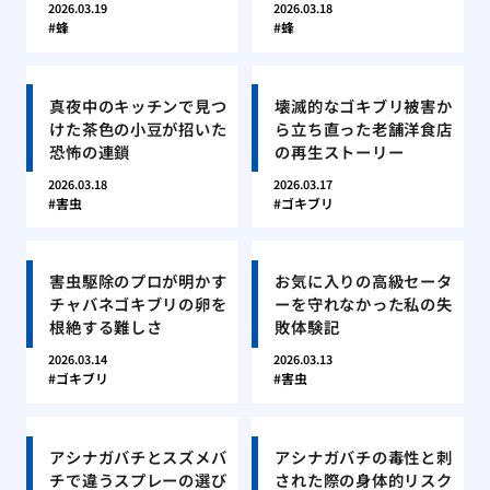
2026.03.19
2026.03.18
蜂
蜂
真夜中のキッチンで見つ
壊滅的なゴキブリ被害か
けた茶色の小豆が招いた
ら立ち直った老舗洋食店
恐怖の連鎖
の再生ストーリー
2026.03.18
2026.03.17
害虫
ゴキブリ
害虫駆除のプロが明かす
お気に入りの高級セータ
チャバネゴキブリの卵を
ーを守れなかった私の失
根絶する難しさ
敗体験記
2026.03.14
2026.03.13
ゴキブリ
害虫
アシナガバチとスズメバ
アシナガバチの毒性と刺
チで違うスプレーの選び
された際の身体的リスク