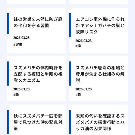
蜂の営巣を未然に防ぎ庭
エアコン室外機に作られ
の平和を守る習慣
たキアシナガバチの巣と
故障リスク
2026.03.25
2026.03.23
害虫
蜂
スズメバチの体内時計を
スズメバチ駆除の相場と
支配する複眼と単眼の視
費用が決まる仕組みの解
覚メカニズム
説
2026.03.20
2026.03.20
蜂
蜂
秋にスズメバチ一匹を部
未知の匂いを確認するス
屋で見つけた時の緊急対
ズメバチの探索行動とハ
策
ッカ油の因果関係