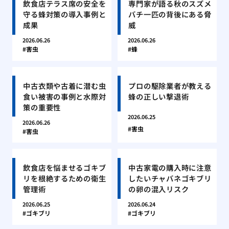
飲食店テラス席の安全を
専門家が語る秋のスズメ
守る蜂対策の導入事例と
バチ一匹の背後にある脅
成果
威
2026.06.26
2026.06.26
害虫
蜂
中古衣類や古着に潜む虫
プロの駆除業者が教える
食い被害の事例と水際対
蜂の正しい撃退術
策の重要性
2026.06.25
2026.06.26
害虫
害虫
飲食店を悩ませるゴキブ
中古家電の購入時に注意
リを根絶するための衛生
したいチャバネゴキブリ
管理術
の卵の混入リスク
2026.06.25
2026.06.24
ゴキブリ
ゴキブリ