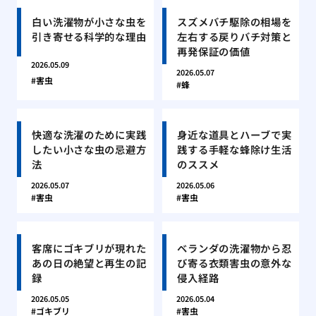
白い洗濯物が小さな虫を
スズメバチ駆除の相場を
引き寄せる科学的な理由
左右する戻りバチ対策と
再発保証の価値
2026.05.09
2026.05.07
害虫
蜂
快適な洗濯のために実践
身近な道具とハーブで実
したい小さな虫の忌避方
践する手軽な蜂除け生活
法
のススメ
2026.05.07
2026.05.06
害虫
害虫
客席にゴキブリが現れた
ベランダの洗濯物から忍
あの日の絶望と再生の記
び寄る衣類害虫の意外な
録
侵入経路
2026.05.05
2026.05.04
ゴキブリ
害虫