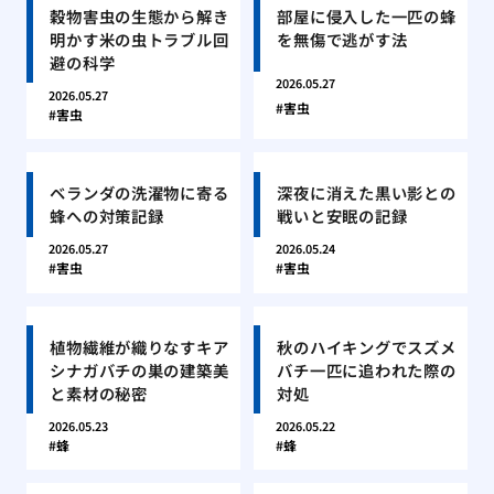
穀物害虫の生態から解き
部屋に侵入した一匹の蜂
明かす米の虫トラブル回
を無傷で逃がす法
避の科学
2026.05.27
2026.05.27
害虫
害虫
ベランダの洗濯物に寄る
深夜に消えた黒い影との
蜂への対策記録
戦いと安眠の記録
2026.05.27
2026.05.24
害虫
害虫
植物繊維が織りなすキア
秋のハイキングでスズメ
シナガバチの巣の建築美
バチ一匹に追われた際の
と素材の秘密
対処
2026.05.23
2026.05.22
蜂
蜂