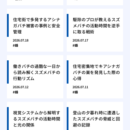
住宅街で多発するアシナ
駆除のプロが教えるスズ
ガバチ被害の事例と安全
メバチの活動時間を逆手
管理
に取る戦術
2026.07.18
2026.07.17
蜂
蜂
働きバチの過酷な一日か
住宅密集地でキアシナガ
ら読み解くスズメバチの
バチの巣を発見した際の
行動リズム
心得
2026.07.12
2026.07.11
蜂
蜂
視覚システムから解明す
登山の夕暮れ時に遭遇し
るスズメバチの活動時間
たスズメバチの脅威と回
と光の関係
避の記録