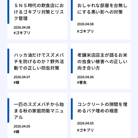
ＳＮＳ時代の飲食店にお
おしゃれな部屋を台無し
けるゴキブリ対策とリス
にする黒い影への対策
ク管理
2026.04.08
2026.04.08
ゴキブリ
ゴキブリ
ハッカ油だけでスズメバ
老舗米店店主が語るお米
チを防げるのか？野外活
の虫食い被害への正しい
動での正しい防虫対策
向き合い方
2026.04.07
2026.04.06
蜂
害虫
一匹のスズメバチから始
コンクリートの隙間を埋
まる秋の家庭防衛マニュ
めるパテ埋めの極意
アル
2026.04.05
2026.04.05
ゴキブリ
蜂