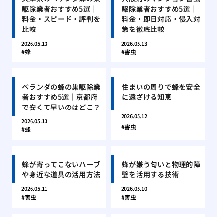
駆除業者おすすめ5選｜
駆除業者おすすめ5選｜
料金・スピード・評判を
料金・即日対応・侵入対
比較
策を徹底比較
2026.05.13
2026.05.13
蜂
害虫
ベランダの蜂の巣駆除業
住まいの周りで蜂を安全
者おすすめ5選｜京都府
に遠ざける知恵
で安くて早いのはどこ？
2026.05.12
2026.05.13
害虫
蜂
蜂が寄ってこないハーブ
蜂が嫌う匂いと物理的障
や身近な道具の活用方法
壁を活用する技術
2026.05.11
2026.05.10
害虫
害虫