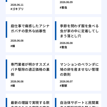
2026.06.09
2026.06.11
害虫
ゴキブリ
庭仕事で痛感したアシナ
季節を問わず服を食べる
ガバチの意外な凶暴性
虫が家の中に定着してし
まう落とし穴
2026.06.08
2026.06.08
蜂
害虫
専門業者が明かすスズメ
マンションのベランダに
バチ駆除の適正価格の裏
鳩の卵を産ませない管理
側
の鉄則
2026.06.08
2026.06.07
蜂
害獣
最新の理論で実現する飲
自治体サポートと民間業