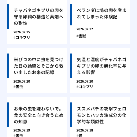
チャバネゴキブリの卵を
ベランダに鳩の卵を産ま
守る卵鞘の構造と薬剤へ
れてしまった体験記
の耐性
2026.07.22
2026.07.25
害獣
ゴキブリ
米びつの中に虫を見つけ
気温と湿度がチャバネゴ
た日の絶望とそこから救
キブリの卵の孵化率に与
い出したお米の記録
える影響
2026.07.20
2026.07.20
害虫
ゴキブリ
お米の虫を嫌わないで。
スズメバチの攻撃フェロ
食の安全と向き合うため
モンとハッカ油成分の化
の知恵
学的な類似性
2026.07.19
2026.07.18
害虫
蜂