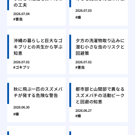
の工夫
2026.07.03
2026.07.04
蜂
害虫
沖縄の暮らしと巨大なゴ
夕方の洗濯物取り込みに
キブリとの共生から学ぶ
潜む小さな虫のリスクと
知恵
回避策
2026.07.02
2026.07.02
ゴキブリ
害虫
秋に飛ぶ一匹のスズメバ
都市部と山間部で異なる
チが発する危険な警告
スズメバチの活動ピーク
と回避の知恵
2026.06.30
2026.06.27
蜂
蜂