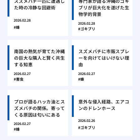
スズメバチ一匹に遭遇し
専門家が語る沖縄のゴキ
た時の冷静な回避術
ブリが巨大化を遂げた生
物学的背景
2026.02.28
2026.02.28
蜂
ゴキブリ
南国の熱気が育てた沖縄
スズメバチに市販スプレ
の巨大な隣人と賢く共生
ーを向けてはいけない理
する知恵
由
2026.02.27
2026.02.27
害虫
蜂
プロが語るハッカ油とス
意外な侵入経路、エアコ
ズメバチの関係。寄って
ンのドレンホース
くる原因は匂いにある
2026.02.26
2026.02.27
ゴキブリ
蜂