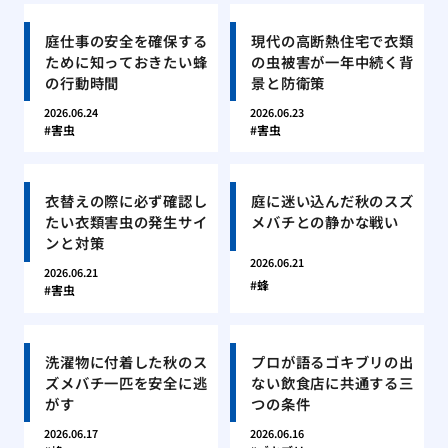
庭仕事の安全を確保する
現代の高断熱住宅で衣類
ために知っておきたい蜂
の虫被害が一年中続く背
の行動時間
景と防衛策
2026.06.24
2026.06.23
害虫
害虫
衣替えの際に必ず確認し
庭に迷い込んだ秋のスズ
たい衣類害虫の発生サイ
メバチとの静かな戦い
ンと対策
2026.06.21
2026.06.21
蜂
害虫
洗濯物に付着した秋のス
プロが語るゴキブリの出
ズメバチ一匹を安全に逃
ない飲食店に共通する三
がす
つの条件
2026.06.17
2026.06.16