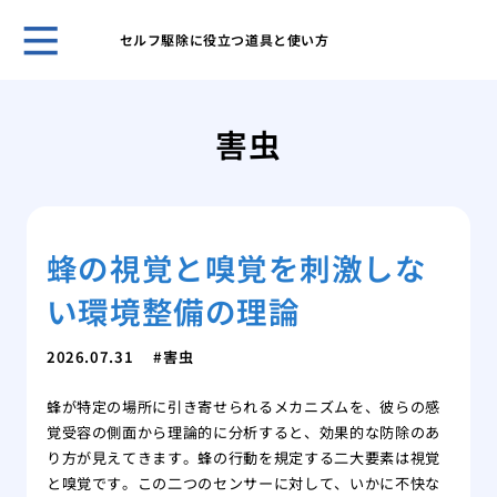
セルフ駆除に役立つ道具と使い方
賢い
を成
害虫
その
が運
あぶ
生時
蜂の視覚と嗅覚を刺激しな
家の
発生
い環境整備の理論
キッ
虫の
2026.07.31
害虫
紙魚
の中
蜂が特定の場所に引き寄せられるメカニズムを、彼らの感
エビ
覚受容の側面から理論的に分析すると、効果的な防除のあ
ギー
り方が見えてきます。蜂の行動を規定する二大要素は視覚
と嗅覚です。この二つのセンサーに対して、いかに不快な