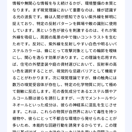
情報や無関心な情報を与え続けるかが、環境整備の本質と
なります。まず視覚理論において重要なのは、蜂が認識す
る光の波長です。蜂は人間が感知できない紫外線を鮮明に
捉えており、特定の反射パターンを餌場や敵の識別に使用
しています。黒という色が彼らを刺激するのは、それが紫
外線を吸収し、周囲の風景の中で強いコントラストを生む
ためです。反対に、紫外線を反射しやすい白色や明るいパ
ステルカラーは、蜂にとって攻撃対象としての輪郭を曖昧
にし、関心を逸らす効果があります。この理論を応用すれ
ば、住宅の外壁塗装や庭の資材選びにおいて、反射率の高
い色を選択することが、視覚的な忌避バリアとして機能す
ることがわかります。次に嗅覚理論ですが、蜂の触角には
数万の嗅覚受容体が存在し、特定の化学物質に対して極め
て鋭敏に反応します。花の香気成分であるエステル類やア
ルコール類は彼らを誘引しますが、一方でメントールやシ
ネオールといった成分は、彼らの神経系に混乱を生じさせ
ます。これは、これらの物質が自然界において毒性を持つ
植物や、彼らにとって不都合な環境から発せられることが
多いため、本能的な回避行動を誘発するからです。この理
論に基づけば、ハッカ油やユーカリ油を用いた空間コーテ