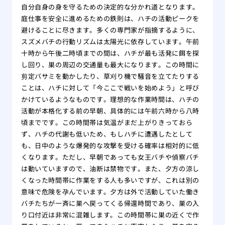
自分自身の身を守るための決定的な分かれ道となります。
庭仕事を安全に進めるための鉄則は、ハチの活動ピークを
避けることに尽きます。多くの専門家が指摘するように、
スズメバチの行動リズムは太陽光に依存しています。午前
十時から午後二時頃までの間は、ハチが最も活発に餌を探
し回り、巣の周辺の交通量も最大になります。この時間に
剪定バサミを動かしたり、草刈り機で騒音を立てたりする
ことは、ハチに対して「今ここで戦いを始めよう」と呼び
かけているようなものです。理想的な作業時間は、ハチの
活動が本格化する前の早朝、具体的には午前六時から八時
頃までです。この時間帯は気温がまだ上がりきっておら
ず、ハチの代謝も低いため、もしハチに遭遇したとして
も、日中のような爆発的な攻撃を受ける確率は相対的に低
くなります。ただし、早朝であっても女王バチや偵察バチ
は動いていますので、油断は禁物です。また、夕方の涼し
くなった時間帯に作業をする人も多いですが、これは別の
意味で危険を孕んでいます。夕方は外で活動していた働き
バチたちが一斉に巣へ戻ってくる帰還時間であり、巣の入
り口付近は非常に混雑します。この時間帯に巣の近くで作