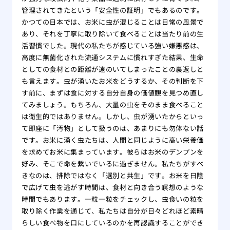
管理されてきたという「安全性の証明」でもあるのです。
かつての日本では、お米に虫が混じることは日常の風景で
あり、それを丁寧に取り除いて食べることは当たり前の生
活習慣でした。現代の私たちが感じている強い嫌悪感は、
高度に無菌化された流通システムに慣れすぎた結果、生命
としての食材との距離が遠のいてしまったことの裏返しと
も言えます。虫が湧いたお米をどうするか、その判断を下
す前に、まずは食に対する自分自身の価値観を見つめ直し
てみましょう。もちろん、大量の虫をそのまま食べること
は衛生的ではありません。しかし、虫が湧いたからといっ
て即座に「汚物」として扱うのは、あまりにも勿体ない話
です。お米に湧く虫たちは、人間と同じように高い栄養価
を求めてお米に集まっています。彼らはお米のデンプンを
好み、そこで命を繋いでいるに過ぎません。私たちがすべ
きなのは、排除ではなく「選別と共生」です。お米を日陰
で広げて虫を逃がす時間は、食材と向き合う瞑想のような
時間でもあります。一粒一粒をチェックし、虫食いの粒を
取り除く作業を通じて、私たちは自分が日々どれほど素晴
らしい食べ物を口にしているのかを再認識することができ