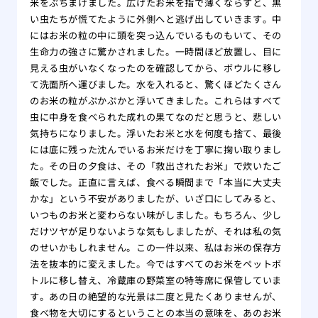
米をぶちまけました。広げたお米を指で薄くならすと、黒
い虫たちが慌てたように外側へと逃げ出していきます。中
にはお米の粒の中に頭を突っ込んでいるものもいて、その
生命力の強さに驚かされました。一時間ほど放置し、目に
見える虫がいなくなったのを確認してから、ボウルに移し
て洗面所へ運びました。水を入れると、驚くほどたくさん
のお米の粒がぷかぷかと浮いてきました。これらはすべて
虫に中身を食べられた成れの果てなのだと思うと、悲しい
気持ちになりました。浮いたお米と水を何度も捨て、最後
には底に残った沈んでいるお米だけを丁寧に掬い取りまし
た。その日の夕食は、その「救出されたお米」で炊いたご
飯でした。正直に言えば、食べる瞬間まで「本当に大丈夫
かな」という不安がありましたが、いざ口にしてみると、
いつものお米と変わらない味がしました。もちろん、少し
だけツヤが足りないような気もしましたが、それは私の気
のせいかもしれません。この一件以来、私はお米の保存方
法を抜本的に変えました。今ではすべてのお米をペットボ
トルに移し替え、冷蔵庫の野菜室の特等席に保管していま
す。あの日の絶望的な光景は二度と見たくありませんが、
食べ物を大切にするということの本当の意味を、あのお米