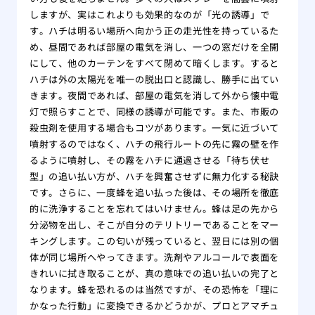
しますが、実はこれよりも効果的なのが「光の誘導」で
す。ハチは明るい場所へ向かう正の走光性を持っているた
め、昼間であれば部屋の電気を消し、一つの窓だけを全開
にして、他のカーテンをすべて閉めて暗くします。すると
ハチは外の太陽光を唯一の脱出口と認識し、勝手に出てい
きます。夜間であれば、部屋の電気を消して外から懐中電
灯で照らすことで、同様の誘導が可能です。また、市販の
殺虫剤を使用する場合もコツがあります。一気に近づいて
噴射するのではなく、ハチの飛行ルートの先に霧の壁を作
るように噴射し、その霧をハチに通過させる「待ち伏せ
型」の追い払い方が、ハチを興奮させずに無力化する秘訣
です。さらに、一度蜂を追い払った後は、その場所を徹底
的に洗浄することを忘れてはいけません。蜂は足の先から
分泌物を出し、そこが自分のテリトリーであることをマー
キングします。この匂いが残っていると、翌日には別の個
体が同じ場所へやってきます。洗剤やアルコールで表面を
きれいに拭き取ることが、真の意味での追い払いの完了と
なります。蜂を恐れるのは当然ですが、その恐怖を「理に
かなった行動」に変換できるかどうかが、プロとアマチュ