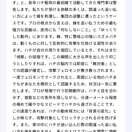
す」と、長年ハチ駆除の最前線で活動してきた専門家は警
告します。私たちが受ける依頼の多くは、間違った追い払
い方によって蜂を刺激し、集団の逆襲に遭ったというケー
スです。プロの視点から言えば、蜂を追い払うための最も
強力な武器は、皮肉にも「何もしないこと」と「ゆっくり
した動作」にあります。蜂、特に警戒心の強いスズメバチ
は、動くものに対して反射的に攻撃を仕掛ける習性があり
ます。ハチが自分の周りを旋回しているとき、それはまだ
「偵察」の段階です。この瞬間に大きな声を出したり叩こ
うとしたりすれば、ハチの脳内では即座に「敵対者」とし
ての認識が確定し、攻撃フェロモンが撒き散らされます。
一度フェロモンでマークされると、周囲にいる他のハチま
でもがあなたを標的として認識するため、状況は一気に悪
化します。プロが現場で行う初期動作は、ハチと目を合わ
せず、首筋などの急所を隠しながら、分速一メートル程度
の極めて緩やかなスピードでハチから遠ざかることです。
この速度であれば、ハチの動体視力には「背景の変化」と
しか映らず、攻撃対象としてロックオンされるのを防げま
す。また、家の中にハチが迷い込んだ際の間違った追い払
い方も後を絶ちません。多くの人はスプレーを闇雲に噴射