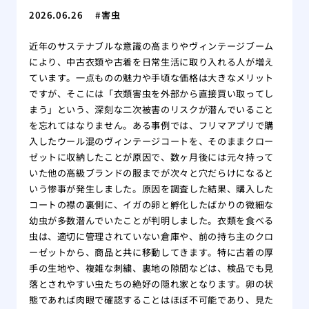
2026.06.26
害虫
近年のサステナブルな意識の高まりやヴィンテージブーム
により、中古衣類や古着を日常生活に取り入れる人が増え
ています。一点ものの魅力や手頃な価格は大きなメリット
ですが、そこには「衣類害虫を外部から直接買い取ってし
まう」という、深刻な二次被害のリスクが潜んでいること
を忘れてはなりません。ある事例では、フリマアプリで購
入したウール混のヴィンテージコートを、そのままクロー
ゼットに収納したことが原因で、数ヶ月後には元々持って
いた他の高級ブランドの服までが次々と穴だらけになると
いう惨事が発生しました。原因を調査した結果、購入した
コートの襟の裏側に、イガの卵と孵化したばかりの微細な
幼虫が多数潜んでいたことが判明しました。衣類を食べる
虫は、適切に管理されていない倉庫や、前の持ち主のクロ
ーゼットから、商品と共に移動してきます。特に古着の厚
手の生地や、複雑な刺繍、裏地の隙間などは、検品でも見
落とされやすい虫たちの絶好の隠れ家となります。卵の状
態であれば肉眼で確認することはほぼ不可能であり、見た