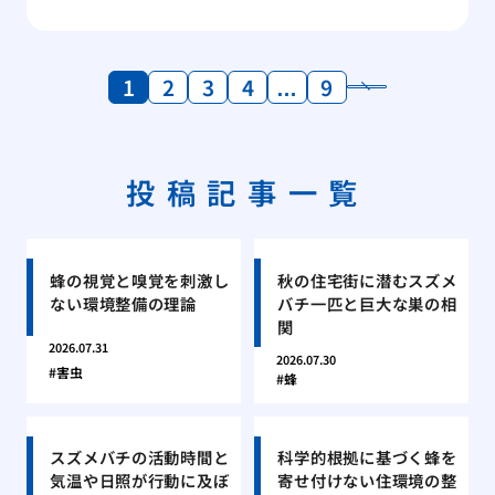
1
2
3
4
…
9
投稿記事一覧
蜂の視覚と嗅覚を刺激し
秋の住宅街に潜むスズメ
ない環境整備の理論
バチ一匹と巨大な巣の相
関
2026.07.31
2026.07.30
害虫
蜂
スズメバチの活動時間と
科学的根拠に基づく蜂を
気温や日照が行動に及ぼ
寄せ付けない住環境の整