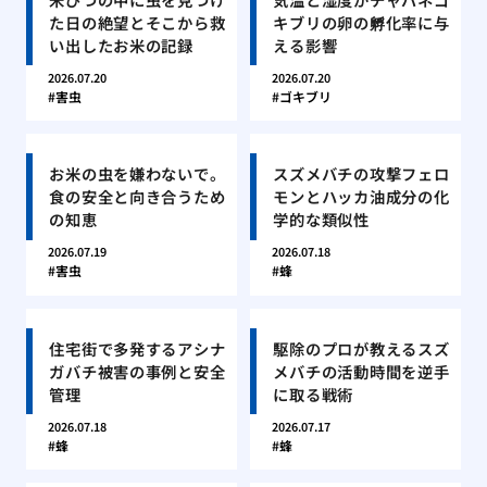
た日の絶望とそこから救
キブリの卵の孵化率に与
い出したお米の記録
える影響
2026.07.20
2026.07.20
害虫
ゴキブリ
お米の虫を嫌わないで。
スズメバチの攻撃フェロ
食の安全と向き合うため
モンとハッカ油成分の化
の知恵
学的な類似性
2026.07.19
2026.07.18
害虫
蜂
住宅街で多発するアシナ
駆除のプロが教えるスズ
ガバチ被害の事例と安全
メバチの活動時間を逆手
管理
に取る戦術
2026.07.18
2026.07.17
蜂
蜂