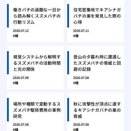
働きバチの過酷な一日か
住宅密集地でキアシナガ
ら読み解くスズメバチの
バチの巣を発見した際の
行動リズム
心得
2026.07.12
2026.07.11
蜂
蜂
視覚システムから解明す
登山の夕暮れ時に遭遇し
るスズメバチの活動時間
たスズメバチの脅威と回
と光の関係
避の記録
2026.07.09
2026.07.08
蜂
蜂
場所や種類で変動するス
秋に攻撃性が頂点に達す
ズメバチ駆除費用の事例
るキアシナガバチの巣の
研究
脅威
2026.07.08
2026.07.08
蜂
蜂