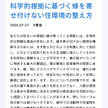
科学的根拠に基づく蜂を寄
せ付けない住環境の整え方
2026.07.27
害虫
私たちの住まいの周囲に蜂が寄ってくる現象には、生物学
的な明確な理由が存在します。蜂を寄せ付けない環境を構
築するためには、まず彼らがどのような刺激に対して反応
し、どのような目的で私たちの生活圏に侵入してくるのか
を科学的に理解することが不可欠です。蜂が庭やベランダ
に飛来する最大の要因は、餌の確保と営巣場所の探索にあ
ります。蜂、特にスズメバチやアシナガバチは、優れた嗅
覚と視覚を持っており、特定の匂いや色彩に対して非常に
敏感に反応します。まず、匂いについての対策ですが、蜂
は花の蜜や果実の甘い香りを好むだけでなく、人間が使用
する香水や柔軟剤に含まれる特定の香気成分を花粉の匂い
と誤認して近づいてくることがあります。特にフローラル
系の香りは避けるべきであり、屋外での活動時や洗濯物を
干す際には無香料の製品を選ぶことが賢明な判断となりま