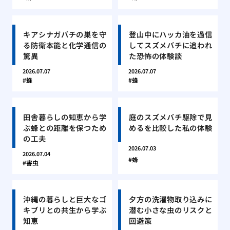
キアシナガバチの巣を守
登山中にハッカ油を過信
る防衛本能と化学通信の
してスズメバチに追われ
驚異
た恐怖の体験談
2026.07.07
2026.07.07
蜂
蜂
田舎暮らしの知恵から学
庭のスズメバチ駆除で見
ぶ蜂との距離を保つため
めるを比較した私の体験
の工夫
2026.07.03
2026.07.04
蜂
害虫
沖縄の暮らしと巨大なゴ
夕方の洗濯物取り込みに
キブリとの共生から学ぶ
潜む小さな虫のリスクと
知恵
回避策