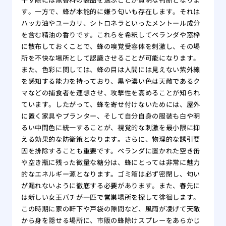
す。一方で、蜂が本能的に嫌う匂いも存在します。それは
ハッカ油やユーカリ、シトロネラといったメントール成分
を含む精油の香りです。これらを希釈してベランダや窓枠
に散布しておくことで、蜂の嗅覚受容体を刺激し、その場
所を不快な場所として認識させることが可能になります。
また、色彩に関しては、蜂の目は人間には見えない紫外線
を感知する能力を持っており、黒や濃い色は天敵であるク
マなどの捕食者を連想させ、攻撃性を高めることが知られ
ています。したがって、蜂を寄せ付けないためには、屋外
に置く家具やプランター、そして自分自身の服装も白や明
るい中間色に統一することが、視覚的な刺激を最小限に抑
える効果的な防衛策となります。さらに、物理的な誘引要
因を排除することも重要です。ベランダに置かれた空き缶
や空き瓶に残った微量な糖分は、蜂にとっては非常に魅力
的なエネルギー源となります。ゴミ箱は必ず密閉し、匂い
が漏れないように徹底する必要があります。また、春先に
は新しい女王バチが一匹で営巣場所を探して徘徊します。
この時期に家の軒下や戸袋の隙間など、風雨が凌げて天敵
から身を隠せる場所に、市販の蜂除けスプレーをあらかじ