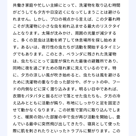
共働き家庭や忙しい主婦にとって、洗濯物を取り込む時間
がどうしても夕方や日没近くになってしまうことは避けら
れません。しかし、プロの視点から言えば、この夕暮れ時
こそが洗濯物に小さな虫を紛れ込ませる最大のリスクタイ
ムとなります。太陽が沈みかけ、周囲の光量が減少する
と、多くの昆虫は活動を終了して休息場所を探し始めま
す。あるいは、夜行性の虫たちが活動を開始するタイミン
グでもあります。このとき、ベランダに残された洗濯物
は、虫たちにとって温度が保たれた最後の避難所であり、
同時に夜を過ごすための隠れ家に見えているのです。特
に、夕方の涼しい風が吹き始めると、虫たちは風を避ける
ために洗濯物の重なり合った部分や、ポケットの中、フー
ドの内側などに深く潜り込みます。明るい日中であれば、
衣類をパタパタと振るだけで落とせた虫たちも、夕方の冷
え込みとともに活動が鈍り、布地にしっかりと足を固定さ
せて動かなくなります。この状態で室内に取り込んでしま
うと、暖房の効いた部屋の中で虫が再び活動を開始し、畳
んでいる最中に突然飛び出してきたり、寝具として使った
際に肌を刺されたりといったトラブルに繋がります。この