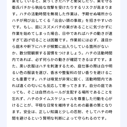
業をしていると、戻ってきたハチと衝突したり、巣を守る
衛兵バチから執拗な攻撃を受けたりするリスクが高まりま
す。ハチの活動時間を無視した作業は、予期せぬ場所から
ハチが飛び出してくる「出会い頭の事故」を招きやすいの
です。もし、庭にスズメバチの巣があることに気づかずに
作業を始めてしまった場合、日中であればハチの動きが速
すぎて逃げ切ることは困難です。作業前には必ず、遠目か
ら庭木や軒下にハチが頻繁に出入りしている箇所がない
か、数分間観察する習慣をつけましょう。ハチの活動時間
内であれば、必ず何らかの動きが確認できるはずです。ま
た、黒い衣服はハチを刺激するため、庭仕事の際は白や明
るい色の服装を選び、香水や整髪料の甘い香りを避けるこ
とも重要です。ハチは嗅覚が非常に鋭く、活動時間内であ
れば遠くの匂いにも反応して寄ってきます。自分の庭であ
っても、そこは自然のルールが支配する場所であることを
忘れず、ハチのタイムスケジュールを尊重した行動を心が
けることが、平穏な日常を維持するための最善の策となり
ます。安全は、正しい知識と少しの忍耐、そしてハチの時
間を避けるという賢明な判断によって守られるのです。