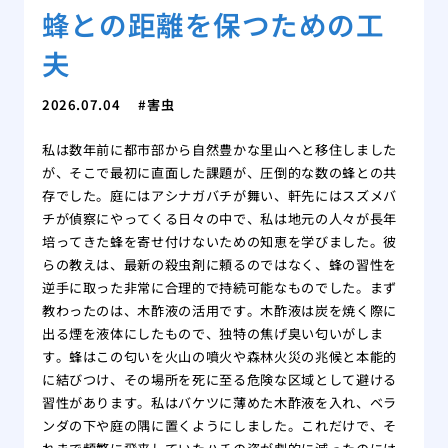
蜂との距離を保つための工
夫
2026.07.04
害虫
私は数年前に都市部から自然豊かな里山へと移住しました
が、そこで最初に直面した課題が、圧倒的な数の蜂との共
存でした。庭にはアシナガバチが舞い、軒先にはスズメバ
チが偵察にやってくる日々の中で、私は地元の人々が長年
培ってきた蜂を寄せ付けないための知恵を学びました。彼
らの教えは、最新の殺虫剤に頼るのではなく、蜂の習性を
逆手に取った非常に合理的で持続可能なものでした。まず
教わったのは、木酢液の活用です。木酢液は炭を焼く際に
出る煙を液体にしたもので、独特の焦げ臭い匂いがしま
す。蜂はこの匂いを火山の噴火や森林火災の兆候と本能的
に結びつけ、その場所を死に至る危険な区域として避ける
習性があります。私はバケツに薄めた木酢液を入れ、ベラ
ンダの下や庭の隅に置くようにしました。これだけで、そ