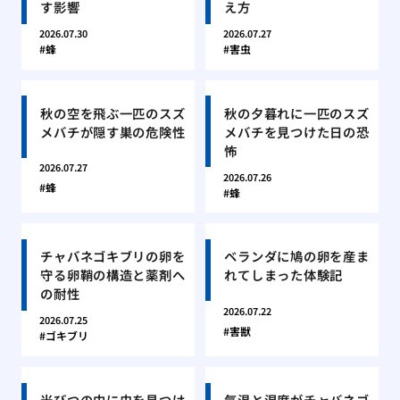
す影響
え方
2026.07.30
2026.07.27
蜂
害虫
秋の空を飛ぶ一匹のスズ
秋の夕暮れに一匹のスズ
メバチが隠す巣の危険性
メバチを見つけた日の恐
怖
2026.07.27
2026.07.26
蜂
蜂
チャバネゴキブリの卵を
ベランダに鳩の卵を産ま
守る卵鞘の構造と薬剤へ
れてしまった体験記
の耐性
2026.07.22
2026.07.25
害獣
ゴキブリ
米びつの中に虫を見つけ
気温と湿度がチャバネゴ