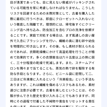
目が清潔であっても、目に見えない脅威がパッキングされ
ている可能性を常に考慮しなければなりません。こうした
リスクを回避するための水際対策として、古着を購入した
際に最初に行うべきは、即座にクローゼットへ入れないと
いう徹底した隔離です。理想的には、帰宅後すぐにクリー
ニング店へ持ち込み、防虫加工を含むプロの洗浄を依頼す
ることです。家庭で対処する場合は、まず風通しの良い屋
外で入念にブラッシングを行い、繊維の奥に潜む卵や幼虫
を物理的に叩き出します。その後、もし素材が耐えられる
のであれば、衣類乾燥機にかけて高温処理を行うことが極
めて効果的です。多くの衣類害虫は六十五度以上の熱に弱
く、三十分程度の乾燥で死滅します。また、スチームアイ
ロンを隅々まで当てることも、蒸気の熱で卵を駆除する有
効な手段となります。さらに、ビニール袋に密閉して二、
三日ほど冷凍庫に入れるという「冷凍殺虫」という手法も
ありますが、これは繊維を傷めるリスクもあるため、素材
選びに注意が必要です。古着を楽しむということは、その
服が歩んできた歴史を受け入れることでもありますが、同
時にその過程で付着した不純物や害虫をリセットする責任
も伴います。自分がどれほど部屋を綺麗にしていても、一