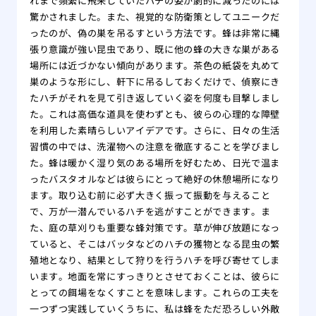
れまで頻繁に飛来していたハチの姿が劇的に減ったのには
驚かされました。また、視覚的な防衛策としてユニークだ
ったのが、偽の巣を吊るすという方法です。蜂は非常に縄
張り意識が強い昆虫であり、既に他の蜂の大きな巣がある
場所には近づかない傾向があります。茶色の紙袋を丸めて
巣のような形にし、軒下に吊るしておくだけで、偵察にき
たハチがそれを見て引き返していく姿を何度も目撃しまし
た。これは高価な道具を使わずとも、彼らの心理的な障壁
を利用した素晴らしいアイデアです。さらに、日々の生活
習慣の中では、洗濯物への注意を徹底することを学びまし
た。蜂は暖かく湿り気のある場所を好むため、日光で温ま
ったバスタオルなどは彼らにとって絶好の休憩場所になり
ます。取り込む前に必ず大きく振って振動を与えること
で、万が一潜んでいるハチを逃がすことができます。ま
た、庭の草刈りも重要な蜂対策です。草が伸び放題になっ
ていると、そこはバッタなどのハチの獲物となる昆虫の繁
殖地となり、結果として狩りを行うハチを呼び寄せてしま
います。地面を常にすっきりとさせておくことは、彼らに
とっての餌場をなくすことを意味します。これらの工夫を
一つずつ実践していくうちに、私は蜂をただ恐ろしい外敵