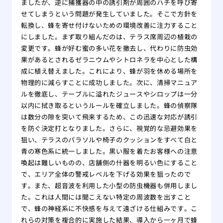
ましたが、逆に捕獲器の中の誘引剤が周囲のハチを呼び寄
せてしまうという問題が発生していました。そこで方針を
転換し、蜂を寄せ付けないための環境改善に注力すること
にしました。まず取り組んだのは、テラス席周辺の植栽の
変更です。蜂が好む蜜の多い花を撤去し、代わりに防虫効
果があるとされるゼラニウムやシトロネラを中心とした構
成に植え替えました。これにより、蜂が羽を休める場所を
物理的に減らすことに成功しました。次に、清掃マニュア
ルを徹底し、テーブルに溢れたジュースやシロップは一分
以内に拭き取るというルールを確立しました。蜂の偵察隊
は数分の隙を突いて飛来するため、この迅速な対応が誘引
を防ぐ決定打となりました。さらに、視覚的な忌避効果を
狙い、テラスのパラソルや椅子のクッションをすべて白と
青の寒色系に統一しました。黒い服を着たお客様への注意
喚起は難しいものの、店舗側の什器を明るい色にすること
で、エリア全体の警戒レベルを下げる効果を狙ったので
す。また、超音波を利用した小型の防虫機器も併用しまし
た。これは人間には聞こえない特定の周波数を出すこと
で、蜂の神経系に不快感を与えて遠ざける仕組みです。こ
れらの対策を複合的に実施した結果、導入から一ヶ月で蜂