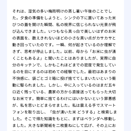
それは、湿気の多い梅雨明けの蒸し暑い午後のことでし
た。夕食の準備をしようと、シンクの下に置いてあった米
びつの蓋を開けた瞬間、私の視界に信じられない光景が飛
び込んできました。いつもなら真っ白で美しいはずのお米
の表面を、数えきれないほどの小さな黒い点がカサカサと
動き回っていたのです。一瞬、何が起きているのか理解で
きず、思考が停止しました。以前、母から「お米に虫が湧
くこともあるよ」と聞いたことはありましたが、実際に自
分のキッチンで、しかもこれほどまでの密度で発生してい
るのを目にするのは初めての経験でした。最初はあまりの
不快感に、袋ごとゴミ箱に投げ捨ててしまいたいという衝
動に駆られました。しかし、中に入っているのはまだ五キ
ロ近く残っている、農家の方から直接送ってもらった大切
なお米です。簡単に捨てるわけにはいかないという罪悪感
が、私を思いとどまらせました。私は震える手でスマート
フォンを取り出し、「虫が湧いた米 どうする」と検索しま
した。そこで得た知識をもとに、まずはベランダへ移動し
ました。大きな新聞紙を二枚重ねにして広げ、その上にお