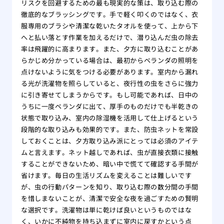
リスクを回避するための最も現実的な策は、取り込む際の
徹底的なブラッシングです。手で軽く叩くのではなく、衣
服専用のブラシや清潔な乾いたタオルを使って、上から下
へと払い落とす作業を加えるだけで、潜り込んだ虫の除去
率は飛躍的に高まります。また、夕方に取り込むことがあ
らかじめ分かっている場合は、最初からベランダの照明を
点けないように気をつける必要があります。室内から漏れ
る光が洗濯物を照らしていると、夜行性の虫をさらに強力
に引き寄せてしまうからです。もし可能であれば、日中の
うちに一度ベランダに出て、厚手のものだけでも半乾きの
状態で取り込み、室内の除湿機を活用して仕上げるという
段階的な取り込みも効果的です。また、防虫ネットを常設
しておくことは、夕方取り込み派にとっては必須のアイテ
ムと言えます。ネット越しであれば、虫が直接衣類に接触
することができないため、暗い中で慌てて確認する手間が
省けます。毎日の生活リズムを変えることは難しいです
が、虫の行動パターンを知り、取り込む際の数分間の手間
を惜しまないことが、清潔で安全な夜を過ごすための賢明
な選択です。洗濯物は単に乾けば良いというものではな
く、いかに不純物を持ち込まずに室内に戻すかという点