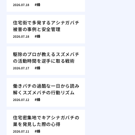
蜂
2026.07.18
住宅街で多発するアシナガバチ
被害の事例と安全管理
蜂
2026.07.18
駆除のプロが教えるスズメバチ
の活動時間を逆手に取る戦術
蜂
2026.07.17
働きバチの過酷な一日から読み
解くスズメバチの行動リズム
蜂
2026.07.12
住宅密集地でキアシナガバチの
巣を発見した際の心得
蜂
2026.07.11