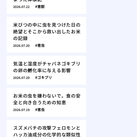
害獣
2026.07.22
米びつの中に虫を見つけた日の
絶望とそこから救い出したお米
の記録
害虫
2026.07.20
気温と湿度がチャバネゴキブリ
の卵の孵化率に与える影響
ゴキブリ
2026.07.20
お米の虫を嫌わないで。食の安
全と向き合うための知恵
害虫
2026.07.19
スズメバチの攻撃フェロモンと
ハッカ油成分の化学的な類似性