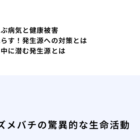
運ぶ病気と健康被害
減らす！発生源への対策とは
の中に潜む発生源とは
ズメバチの驚異的な生命活動