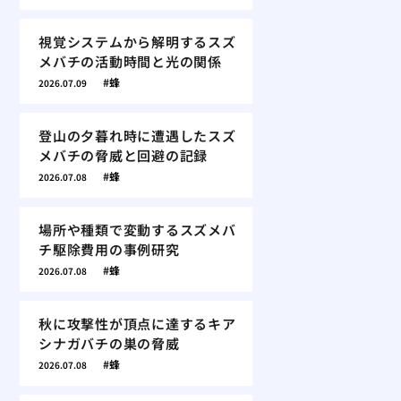
視覚システムから解明するスズ
メバチの活動時間と光の関係
蜂
2026.07.09
登山の夕暮れ時に遭遇したスズ
メバチの脅威と回避の記録
蜂
2026.07.08
場所や種類で変動するスズメバ
チ駆除費用の事例研究
蜂
2026.07.08
秋に攻撃性が頂点に達するキア
シナガバチの巣の脅威
蜂
2026.07.08