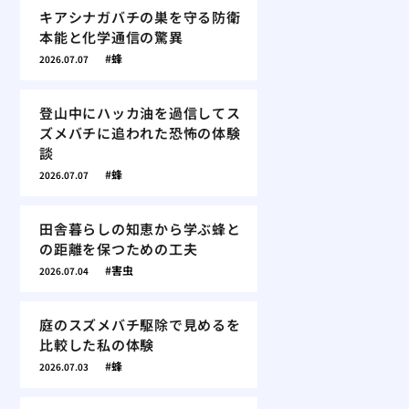
キアシナガバチの巣を守る防衛
本能と化学通信の驚異
蜂
2026.07.07
登山中にハッカ油を過信してス
ズメバチに追われた恐怖の体験
談
蜂
2026.07.07
田舎暮らしの知恵から学ぶ蜂と
の距離を保つための工夫
害虫
2026.07.04
庭のスズメバチ駆除で見めるを
比較した私の体験
蜂
2026.07.03