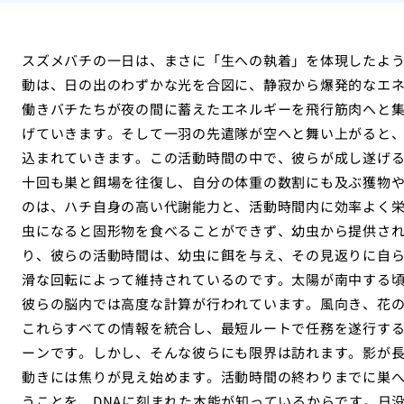
スズメバチの一日は、まさに「生への執着」を体現したよ
動は、日の出のわずかな光を合図に、静寂から爆発的なエ
働きバチたちが夜の間に蓄えたエネルギーを飛行筋肉へと
げていきます。そして一羽の先遣隊が空へと舞い上がると
込まれていきます。この活動時間の中で、彼らが成し遂げ
十回も巣と餌場を往復し、自分の体重の数割にも及ぶ獲物
のは、ハチ自身の高い代謝能力と、活動時間内に効率よく
虫になると固形物を食べることができず、幼虫から提供さ
り、彼らの活動時間は、幼虫に餌を与え、その見返りに自
滑な回転によって維持されているのです。太陽が南中する
彼らの脳内では高度な計算が行われています。風向き、花
これらすべての情報を統合し、最短ルートで任務を遂行す
ーンです。しかし、そんな彼らにも限界は訪れます。影が
動きには焦りが見え始めます。活動時間の終わりまでに巣
うことを、DNAに刻まれた本能が知っているからです。日