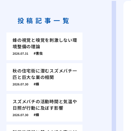
投稿記事一覧
蜂の視覚と嗅覚を刺激しない環
境整備の理論
害虫
2026.07.31
秋の住宅街に潜むスズメバチ一
匹と巨大な巣の相関
蜂
2026.07.30
スズメバチの活動時間と気温や
日照が行動に及ぼす影響
蜂
2026.07.30