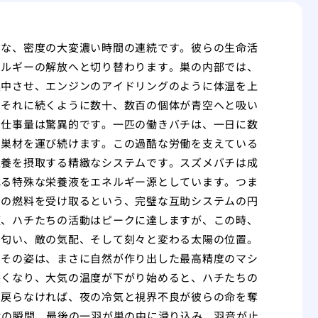
うな、密度の大変濃い時間の連続です。彼らの生命活
ネルギーの解放へと切り替わります。巣の内部では、
集中させ、エンジンのアイドリングのように体温を上
、それに続くように数十、数百の個体が青空へと吸い
る仕事量は驚異的です。一匹の働きバチは、一日に数
や巣材を運び続けます。この過酷な労働を支えている
栄養を摂取する精緻なシステムです。スズメバチは成
れる特殊な栄養液をエネルギー源としています。つま
らの燃料を受け取るという、完璧な互助システムの円
頃、ハチたちの活動はピークに達しますが、この時、
の匂い、敵の気配、そして刻々と変わる太陽の位置。
るその姿は、まさに自然が作り出した最高精度のマシ
長くなり、大気の温度が下がり始めると、ハチたちの
へ戻らなければ、夜の冷気と視界不良が彼らの命を奪
没の瞬間、最後の一羽が巣の中に滑り込み、羽音が止