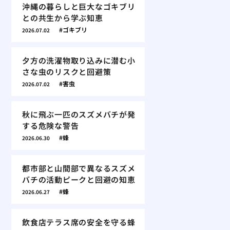
沖縄の暮らしと巨大なゴキブリ
との共生から学ぶ知恵
ゴキブリ
2026.07.02
夕方の洗濯物取り込みに潜む小
さな虫のリスクと回避策
害虫
2026.07.02
秋に飛ぶ一匹のスズメバチが発
する危険な警告
蜂
2026.06.30
都市部と山間部で異なるスズメ
バチの活動ピークと回避の知恵
蜂
2026.06.27
飲食店テラス席の安全を守る蜂