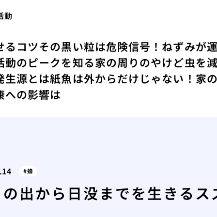
活動
せるコツ
その黒い粒は危険信号！ねずみが
活動のピークを知る
家の周りのやけど虫を
発生源とは
紙魚は外からだけじゃない！家
康への影響は
.14
蜂
日の出から日没までを生きるス