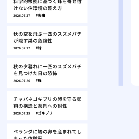
科学的根拠に基づく蜂を寄せ付
けない住環境の整え方
害虫
2026.07.27
秋の空を飛ぶ一匹のスズメバチ
が隠す巣の危険性
蜂
2026.07.27
秋の夕暮れに一匹のスズメバチ
を見つけた日の恐怖
蜂
2026.07.26
チャバネゴキブリの卵を守る卵
鞘の構造と薬剤への耐性
ゴキブリ
2026.07.25
ベランダに鳩の卵を産まれてし
まった体験記