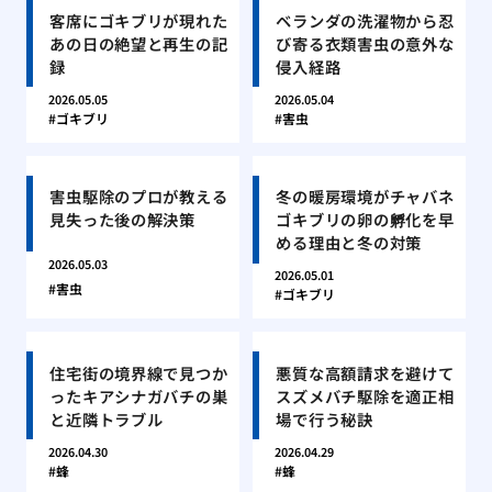
客席にゴキブリが現れた
ベランダの洗濯物から忍
あの日の絶望と再生の記
び寄る衣類害虫の意外な
録
侵入経路
2026.05.05
2026.05.04
ゴキブリ
害虫
害虫駆除のプロが教える
冬の暖房環境がチャバネ
見失った後の解決策
ゴキブリの卵の孵化を早
める理由と冬の対策
2026.05.03
2026.05.01
害虫
ゴキブリ
住宅街の境界線で見つか
悪質な高額請求を避けて
ったキアシナガバチの巣
スズメバチ駆除を適正相
と近隣トラブル
場で行う秘訣
2026.04.30
2026.04.29
蜂
蜂