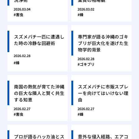
2026.03.04
2026.03.02
害虫
蜂
スズメバチ一匹に遭遇し
専門家が語る沖縄のゴキ
た時の冷静な回避術
ブリが巨大化を遂げた生
物学的背景
2026.02.28
2026.02.28
蜂
ゴキブリ
南国の熱気が育てた沖縄
スズメバチに市販スプレ
の巨大な隣人と賢く共生
ーを向けてはいけない理
する知恵
由
2026.02.27
2026.02.27
害虫
蜂
プロが語るハッカ油とス
意外な侵入経路、エアコ