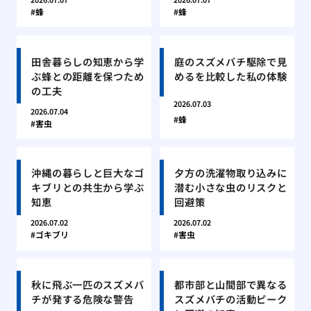
蜂
蜂
田舎暮らしの知恵から学
庭のスズメバチ駆除で見
ぶ蜂との距離を保つため
めるを比較した私の体験
の工夫
2026.07.03
2026.07.04
蜂
害虫
沖縄の暮らしと巨大なゴ
夕方の洗濯物取り込みに
キブリとの共生から学ぶ
潜む小さな虫のリスクと
知恵
回避策
2026.07.02
2026.07.02
ゴキブリ
害虫
秋に飛ぶ一匹のスズメバ
都市部と山間部で異なる
チが発する危険な警告
スズメバチの活動ピーク