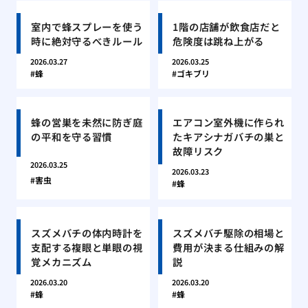
室内で蜂スプレーを使う
1階の店舗が飲食店だと
時に絶対守るべきルール
危険度は跳ね上がる
2026.03.27
2026.03.25
蜂
ゴキブリ
蜂の営巣を未然に防ぎ庭
エアコン室外機に作られ
の平和を守る習慣
たキアシナガバチの巣と
故障リスク
2026.03.25
2026.03.23
害虫
蜂
スズメバチの体内時計を
スズメバチ駆除の相場と
支配する複眼と単眼の視
費用が決まる仕組みの解
覚メカニズム
説
2026.03.20
2026.03.20
蜂
蜂