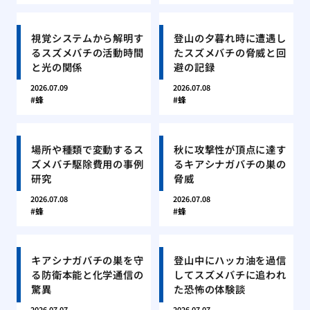
視覚システムから解明す
登山の夕暮れ時に遭遇し
るスズメバチの活動時間
たスズメバチの脅威と回
と光の関係
避の記録
2026.07.09
2026.07.08
蜂
蜂
場所や種類で変動するス
秋に攻撃性が頂点に達す
ズメバチ駆除費用の事例
るキアシナガバチの巣の
研究
脅威
2026.07.08
2026.07.08
蜂
蜂
キアシナガバチの巣を守
登山中にハッカ油を過信
る防衛本能と化学通信の
してスズメバチに追われ
驚異
た恐怖の体験談
2026.07.07
2026.07.07