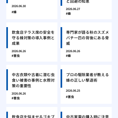
と回避の知恵
2026.06.30
2026.06.27
蜂
蜂
飲食店テラス席の安全を
専門家が語る秋のスズメ
守る蜂対策の導入事例と
バチ一匹の背後にある脅
成果
威
2026.06.26
2026.06.26
害虫
蜂
中古衣類や古着に潜む虫
プロの駆除業者が教える
食い被害の事例と水際対
蜂の正しい撃退術
策の重要性
2026.06.25
2026.06.26
害虫
害虫
飲食店を悩ませるゴキブ
中古家電の購入時に注意