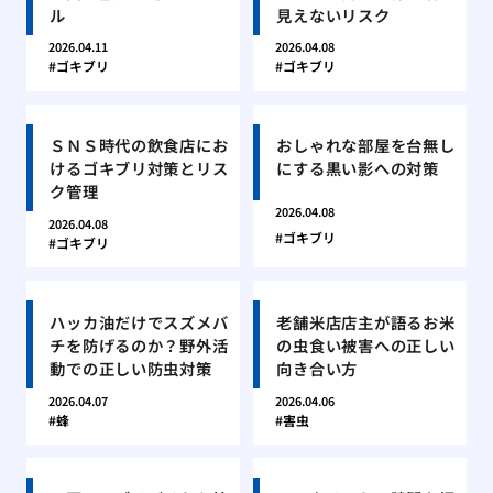
ル
見えないリスク
2026.04.11
2026.04.08
ゴキブリ
ゴキブリ
ＳＮＳ時代の飲食店にお
おしゃれな部屋を台無し
けるゴキブリ対策とリス
にする黒い影への対策
ク管理
2026.04.08
2026.04.08
ゴキブリ
ゴキブリ
ハッカ油だけでスズメバ
老舗米店店主が語るお米
チを防げるのか？野外活
の虫食い被害への正しい
動での正しい防虫対策
向き合い方
2026.04.07
2026.04.06
蜂
害虫