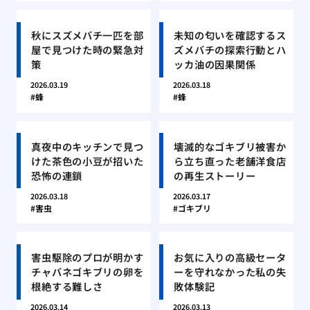
秋にスズメバチ一匹を部
未知の匂いを確認するス
屋で見つけた時の緊急対
ズメバチの探索行動とハ
策
ッカ油の因果関係
2026.03.19
2026.03.18
蜂
蜂
真夜中のキッチンで見つ
壊滅的なゴキブリ被害か
けた茶色の小豆が招いた
ら立ち直った老舗洋食店
恐怖の連鎖
の再生ストーリー
2026.03.18
2026.03.17
害虫
ゴキブリ
害虫駆除のプロが明かす
お気に入りの高級セータ
チャバネゴキブリの卵を
ーを守れなかった私の失
根絶する難しさ
敗体験記
2026.03.14
2026.03.13