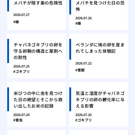
メバチが隠す巣の危険性
メバチを見つけた日の恐
怖
2026.07.27
2026.07.26
蜂
蜂
チャバネゴキブリの卵を
ベランダに鳩の卵を産ま
守る卵鞘の構造と薬剤へ
れてしまった体験記
の耐性
2026.07.22
2026.07.25
害獣
ゴキブリ
米びつの中に虫を見つけ
気温と湿度がチャバネゴ
た日の絶望とそこから救
キブリの卵の孵化率に与
い出したお米の記録
える影響
2026.07.20
2026.07.20
害虫
ゴキブリ