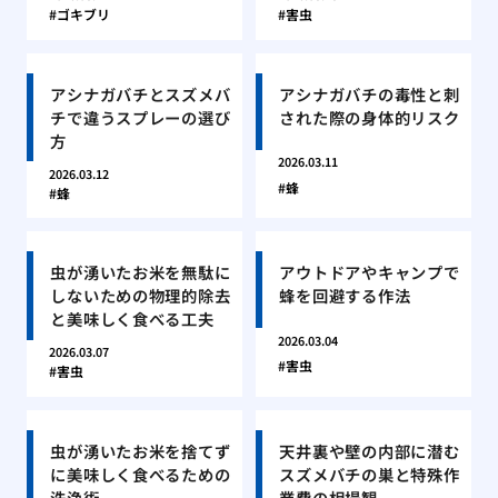
ゴキブリ
害虫
アシナガバチとスズメバ
アシナガバチの毒性と刺
チで違うスプレーの選び
された際の身体的リスク
方
2026.03.11
2026.03.12
蜂
蜂
虫が湧いたお米を無駄に
アウトドアやキャンプで
しないための物理的除去
蜂を回避する作法
と美味しく食べる工夫
2026.03.04
2026.03.07
害虫
害虫
虫が湧いたお米を捨てず
天井裏や壁の内部に潜む
に美味しく食べるための
スズメバチの巣と特殊作
洗浄術
業費の相場観