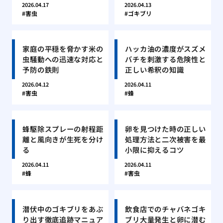
2026.04.17
2026.04.13
害虫
ゴキブリ
家庭の平穏を脅かす米の
ハッカ油の濃度がスズメ
虫騒動への迅速な対応と
バチを刺激する危険性と
予防の鉄則
正しい希釈の知識
2026.04.12
2026.04.11
害虫
蜂
蜂駆除スプレーの射程距
卵を見つけた時の正しい
離と風向きが生死を分け
処理方法と二次被害を最
る
小限に抑えるコツ
2026.04.11
2026.04.11
蜂
害虫
潜伏中のゴキブリをあぶ
飲食店でのチャバネゴキ
り出す徹底追跡マニュア
ブリ大量発生と卵に潜む