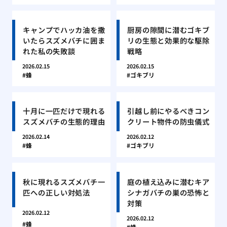
キャンプでハッカ油を撒
厨房の隙間に潜むゴキブ
いたらスズメバチに囲ま
リの生態と効果的な駆除
れた私の失敗談
戦略
2026.02.15
2026.02.15
蜂
ゴキブリ
十月に一匹だけで現れる
引越し前にやるべきコン
スズメバチの生態的理由
クリート物件の防虫儀式
2026.02.14
2026.02.12
蜂
ゴキブリ
秋に現れるスズメバチ一
庭の植え込みに潜むキア
匹への正しい対処法
シナガバチの巣の恐怖と
対策
2026.02.12
2026.02.12
蜂
蜂