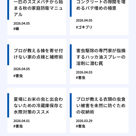
一匹のスズメバチから始
コンクリートの隙間を埋
まる秋の家庭防衛マニュ
めるパテ埋めの極意
アル
2026.04.05
2026.04.05
ゴキブリ
蜂
プロが教える蜂を寄せ付
害虫駆除の専門家が指摘
けない家の点検と補修術
するハッカ油スプレーの
溶剤に潜む罠
2026.04.05
2026.04.03
害虫
害虫
夏場にお米の虫と出会わ
プロが教える衣類の虫食
ないための冷蔵庫保存と
い被害を未然に防ぐため
水際対策のススメ
の収納術
2026.04.01
2026.03.29
害虫
害虫