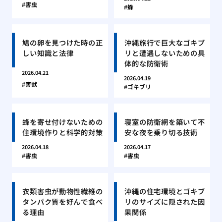
害虫
蜂
鳩の卵を見つけた時の正
沖縄旅行で巨大なゴキブ
しい知識と法律
リと遭遇しないための具
体的な防衛術
2026.04.21
2026.04.19
害獣
ゴキブリ
蜂を寄せ付けないための
寝室の防衛網を築いて不
住環境作りと科学的対策
安な夜を乗り切る技術
2026.04.18
2026.04.17
害虫
害虫
衣類害虫が動物性繊維の
沖縄の住宅環境とゴキブ
タンパク質を好んで食べ
リのサイズに隠された因
る理由
果関係