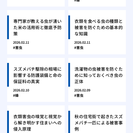
専門家が教える虫が湧い
衣類を食べる虫の種類と
た米の活用術と徹底予防
被害を防ぐための基本的
策
な知識
2026.02.11
2026.02.11
害虫
害虫
スズメバチ駆除の相場に
洗濯物の虫被害を防ぐた
影響する防護装備と命の
めに知っておくべき虫の
保証料の真実
正体
2026.02.10
2026.02.09
蜂
害虫
衣類害虫の嗅覚と視覚か
秋の住宅街で起きたスズ
ら解き明かす住まいへの
メバチ一匹による被害事
侵入原理
例