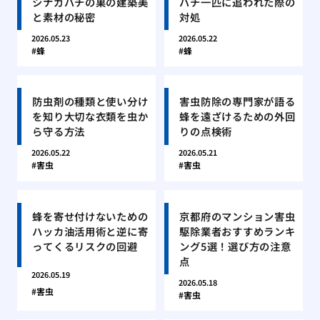
シナガバチの巣の建築美
バチ一匹に追われた際の
と素材の秘密
対処
2026.05.23
2026.05.22
蜂
蜂
防虫剤の種類と使い分け
害虫防除の専門家が語る
を知り大切な衣類を虫か
蜂を遠ざけるための外回
ら守る方法
りの点検術
2026.05.22
2026.05.21
害虫
害虫
蜂を寄せ付けないための
京都府のマンション害虫
ハッカ油活用術と逆に寄
駆除業者おすすめランキ
ってくるリスクの回避
ング5選！選び方の注意
点
2026.05.19
2026.05.18
害虫
害虫