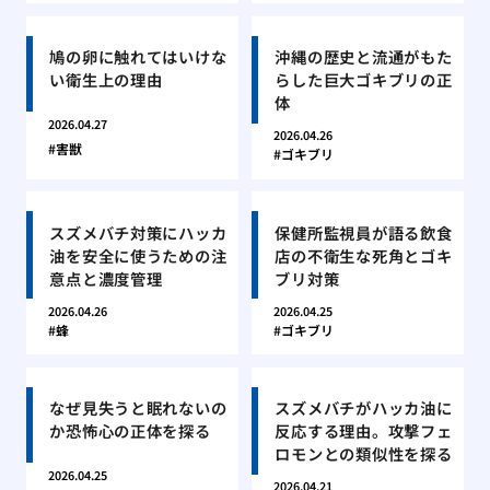
鳩の卵に触れてはいけな
沖縄の歴史と流通がもた
い衛生上の理由
らした巨大ゴキブリの正
体
2026.04.27
2026.04.26
害獣
ゴキブリ
スズメバチ対策にハッカ
保健所監視員が語る飲食
油を安全に使うための注
店の不衛生な死角とゴキ
意点と濃度管理
ブリ対策
2026.04.26
2026.04.25
蜂
ゴキブリ
なぜ見失うと眠れないの
スズメバチがハッカ油に
か恐怖心の正体を探る
反応する理由。攻撃フェ
ロモンとの類似性を探る
2026.04.25
2026.04.21