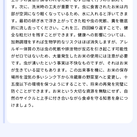
す。次に、洗米時の工夫が重要です。虫に食害されたお米は内
部が空洞になり軽くなっているため、水に入れると浮いてきま
す。最初の研ぎ水で浮き上がってきた粒や虫の死骸、糞を徹底
的に流し去ってください。これを三、四回繰り返すことで、健
全な粒だけを残すことができます。健康への影響については、
加熱調理をすれば生物学的なリスクはほぼ消失しますが、アレ
ルギー体質の方は虫の死骸や排泄物が反応を引き起こす可能性
がゼロではないため、大量発生したお米の使用には注意が必要
です。虫が湧いたという事実は不快なものですが、それはお米
が生きている証でもあります。この出来事を機に、お米の保存
場所を湿気の多いシンク下から冷蔵庫の野菜室へと変更し、十
五度以下の環境を保つようにすることで、将来の再発を完璧に
防ぐことができます。お米という大切な資源を無駄にせず、自
然のサイクルと上手に付き合いながら食卓を守る知恵を身につ
けましょう。