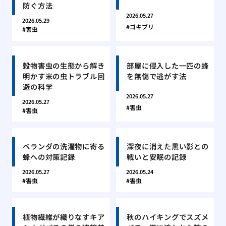
防ぐ方法
2026.05.27
2026.05.29
ゴキブリ
害虫
穀物害虫の生態から解き
部屋に侵入した一匹の蜂
明かす米の虫トラブル回
を無傷で逃がす法
避の科学
2026.05.27
2026.05.27
害虫
害虫
ベランダの洗濯物に寄る
深夜に消えた黒い影との
蜂への対策記録
戦いと安眠の記録
2026.05.27
2026.05.24
害虫
害虫
植物繊維が織りなすキア
秋のハイキングでスズメ