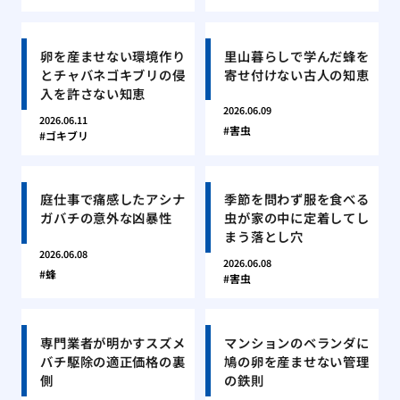
卵を産ませない環境作り
里山暮らしで学んだ蜂を
とチャバネゴキブリの侵
寄せ付けない古人の知恵
入を許さない知恵
2026.06.09
2026.06.11
害虫
ゴキブリ
庭仕事で痛感したアシナ
季節を問わず服を食べる
ガバチの意外な凶暴性
虫が家の中に定着してし
まう落とし穴
2026.06.08
2026.06.08
蜂
害虫
専門業者が明かすスズメ
マンションのベランダに
バチ駆除の適正価格の裏
鳩の卵を産ませない管理
側
の鉄則