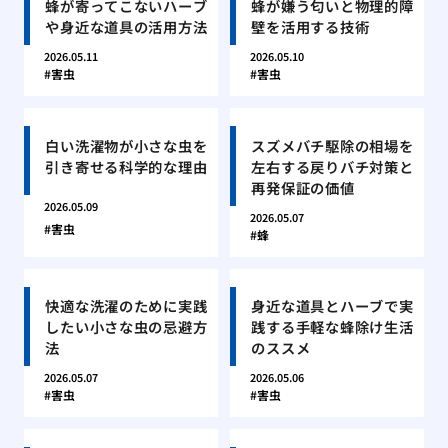
蜂が寄ってこないハーブ
蜂が嫌う匂いと物理的障
や身近な道具の活用方法
壁を活用する技術
2026.05.11
2026.05.10
害虫
害虫
白い洗濯物が小さな虫を
スズメバチ駆除の相場を
引き寄せる科学的な理由
左右する戻りバチ対策と
再発保証の価値
2026.05.09
2026.05.07
害虫
蜂
快適な洗濯のために実践
身近な道具とハーブで実
したい小さな虫の忌避方
践する手軽な蜂除け生活
法
のススメ
2026.05.07
2026.05.06
害虫
害虫