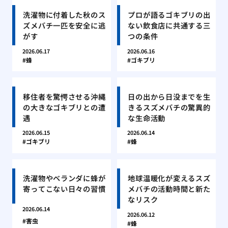
洗濯物に付着した秋のス
プロが語るゴキブリの出
ズメバチ一匹を安全に逃
ない飲食店に共通する三
がす
つの条件
2026.06.17
2026.06.16
蜂
ゴキブリ
移住者を驚愕させる沖縄
日の出から日没までを生
の大きなゴキブリとの遭
きるスズメバチの驚異的
遇
な生命活動
2026.06.15
2026.06.14
ゴキブリ
蜂
洗濯物やベランダに蜂が
地球温暖化が変えるスズ
寄ってこない日々の習慣
メバチの活動時間と新た
なリスク
2026.06.14
2026.06.12
害虫
蜂