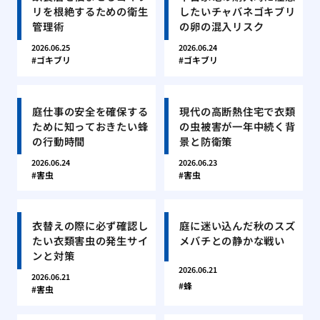
リを根絶するための衛生
したいチャバネゴキブリ
管理術
の卵の混入リスク
2026.06.25
2026.06.24
ゴキブリ
ゴキブリ
庭仕事の安全を確保する
現代の高断熱住宅で衣類
ために知っておきたい蜂
の虫被害が一年中続く背
の行動時間
景と防衛策
2026.06.24
2026.06.23
害虫
害虫
衣替えの際に必ず確認し
庭に迷い込んだ秋のスズ
たい衣類害虫の発生サイ
メバチとの静かな戦い
ンと対策
2026.06.21
2026.06.21
蜂
害虫