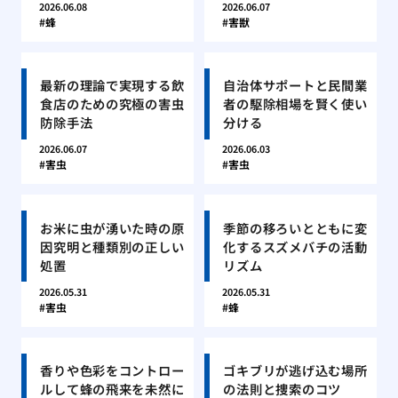
2026.06.08
2026.06.07
蜂
害獣
最新の理論で実現する飲
自治体サポートと民間業
食店のための究極の害虫
者の駆除相場を賢く使い
防除手法
分ける
2026.06.07
2026.06.03
害虫
害虫
お米に虫が湧いた時の原
季節の移ろいとともに変
因究明と種類別の正しい
化するスズメバチの活動
処置
リズム
2026.05.31
2026.05.31
害虫
蜂
香りや色彩をコントロー
ゴキブリが逃げ込む場所
ルして蜂の飛来を未然に
の法則と捜索のコツ