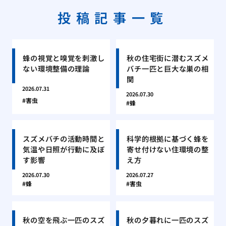
投稿記事一覧
蜂の視覚と嗅覚を刺激し
秋の住宅街に潜むスズメ
ない環境整備の理論
バチ一匹と巨大な巣の相
関
2026.07.31
2026.07.30
害虫
蜂
スズメバチの活動時間と
科学的根拠に基づく蜂を
気温や日照が行動に及ぼ
寄せ付けない住環境の整
す影響
え方
2026.07.30
2026.07.27
蜂
害虫
秋の空を飛ぶ一匹のスズ
秋の夕暮れに一匹のスズ