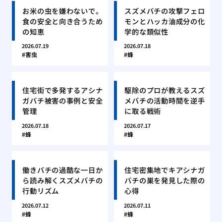
お米の虫を嫌わないで。
スズメバチの攻撃フェロ
食の安全と向き合うため
モンとハッカ油成分の化
の知恵
学的な類似性
2026.07.19
2026.07.18
害虫
蜂
住宅街で多発するアシナ
駆除のプロが教えるスズ
ガバチ被害の事例と安全
メバチの活動時間を逆手
管理
に取る戦術
2026.07.18
2026.07.17
蜂
蜂
働きバチの過酷な一日か
住宅密集地でキアシナガ
ら読み解くスズメバチの
バチの巣を発見した際の
行動リズム
心得
2026.07.12
2026.07.11
蜂
蜂