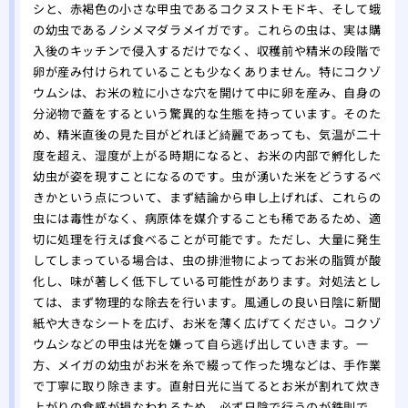
シと、赤褐色の小さな甲虫であるコクヌストモドキ、そして蛾
の幼虫であるノシメマダラメイガです。これらの虫は、実は購
入後のキッチンで侵入するだけでなく、収穫前や精米の段階で
卵が産み付けられていることも少なくありません。特にコクゾ
ウムシは、お米の粒に小さな穴を開けて中に卵を産み、自身の
分泌物で蓋をするという驚異的な生態を持っています。そのた
め、精米直後の見た目がどれほど綺麗であっても、気温が二十
度を超え、湿度が上がる時期になると、お米の内部で孵化した
幼虫が姿を現すことになるのです。虫が湧いた米をどうするべ
きかという点について、まず結論から申し上げれば、これらの
虫には毒性がなく、病原体を媒介することも稀であるため、適
切に処理を行えば食べることが可能です。ただし、大量に発生
してしまっている場合は、虫の排泄物によってお米の脂質が酸
化し、味が著しく低下している可能性があります。対処法とし
ては、まず物理的な除去を行います。風通しの良い日陰に新聞
紙や大きなシートを広げ、お米を薄く広げてください。コクゾ
ウムシなどの甲虫は光を嫌って自ら逃げ出していきます。一
方、メイガの幼虫がお米を糸で綴って作った塊などは、手作業
で丁寧に取り除きます。直射日光に当てるとお米が割れて炊き
上がりの食感が損なわれるため、必ず日陰で行うのが鉄則で