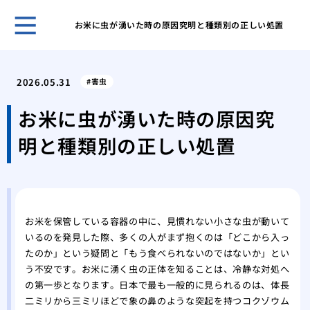
お米に虫が湧いた時の原因究明と種類別の正しい処置
賢い
を成
2026.05.31
害虫
その
が運
お米に虫が湧いた時の原因究
あぶ
明と種類別の正しい処置
生時
家の
発生
キッ
虫の
お米を保管している容器の中に、見慣れない小さな虫が動いて
紙魚
いるのを発見した際、多くの人がまず抱くのは「どこから入っ
の中
たのか」という疑問と「もう食べられないのではないか」とい
エビ
う不安です。お米に湧く虫の正体を知ることは、冷静な対処へ
ギー
の第一歩となります。日本で最も一般的に見られるのは、体長
二ミリから三ミリほどで象の鼻のような突起を持つコクゾウム