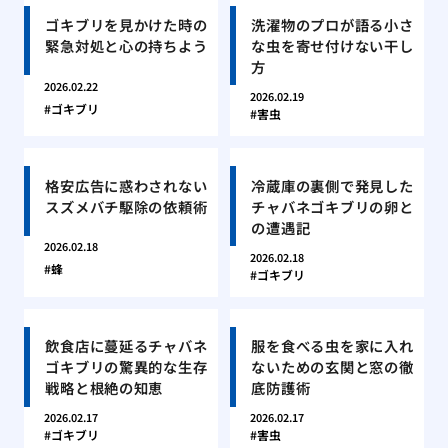
ゴキブリを見かけた時の
洗濯物のプロが語る小さ
緊急対処と心の持ちよう
な虫を寄せ付けない干し
方
2026.02.22
2026.02.19
ゴキブリ
害虫
格安広告に惑わされない
冷蔵庫の裏側で発見した
スズメバチ駆除の依頼術
チャバネゴキブリの卵と
の遭遇記
2026.02.18
2026.02.18
蜂
ゴキブリ
飲食店に蔓延るチャバネ
服を食べる虫を家に入れ
ゴキブリの驚異的な生存
ないための玄関と窓の徹
戦略と根絶の知恵
底防護術
2026.02.17
2026.02.17
ゴキブリ
害虫