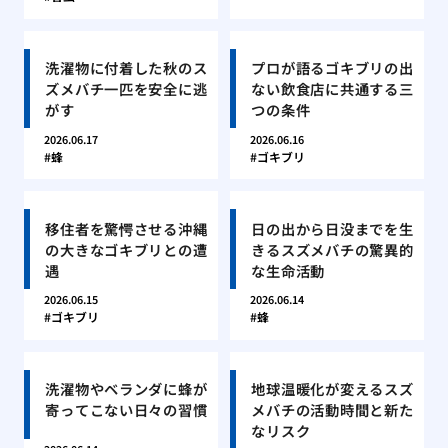
洗濯物に付着した秋のス
プロが語るゴキブリの出
ズメバチ一匹を安全に逃
ない飲食店に共通する三
がす
つの条件
2026.06.17
2026.06.16
蜂
ゴキブリ
移住者を驚愕させる沖縄
日の出から日没までを生
の大きなゴキブリとの遭
きるスズメバチの驚異的
遇
な生命活動
2026.06.15
2026.06.14
ゴキブリ
蜂
洗濯物やベランダに蜂が
地球温暖化が変えるスズ
寄ってこない日々の習慣
メバチの活動時間と新た
なリスク