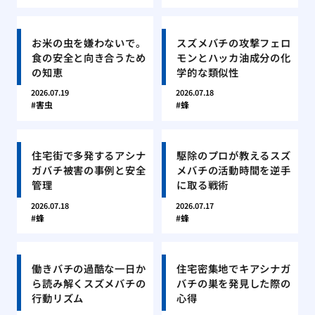
お米の虫を嫌わないで。
スズメバチの攻撃フェロ
食の安全と向き合うため
モンとハッカ油成分の化
の知恵
学的な類似性
2026.07.19
2026.07.18
害虫
蜂
住宅街で多発するアシナ
駆除のプロが教えるスズ
ガバチ被害の事例と安全
メバチの活動時間を逆手
管理
に取る戦術
2026.07.18
2026.07.17
蜂
蜂
働きバチの過酷な一日か
住宅密集地でキアシナガ
ら読み解くスズメバチの
バチの巣を発見した際の
行動リズム
心得