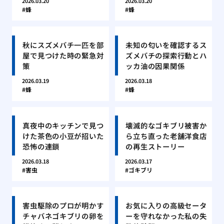
2026.03.20
2026.03.20
蜂
蜂
秋にスズメバチ一匹を部
未知の匂いを確認するス
屋で見つけた時の緊急対
ズメバチの探索行動とハ
策
ッカ油の因果関係
2026.03.19
2026.03.18
蜂
蜂
真夜中のキッチンで見つ
壊滅的なゴキブリ被害か
けた茶色の小豆が招いた
ら立ち直った老舗洋食店
恐怖の連鎖
の再生ストーリー
2026.03.18
2026.03.17
害虫
ゴキブリ
害虫駆除のプロが明かす
お気に入りの高級セータ
チャバネゴキブリの卵を
ーを守れなかった私の失