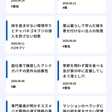
2026.06.14
2026.06.12
害虫
蜂
卵を産ませない環境作り
里山暮らしで学んだ蜂を
とチャバネゴキブリの侵
寄せ付けない古人の知恵
入を許さない知恵
2026.06.09
2026.06.11
害虫
ゴキブリ
庭仕事で痛感したアシナ
季節を問わず服を食べる
ガバチの意外な凶暴性
虫が家の中に定着してし
まう落とし穴
2026.06.08
2026.06.08
蜂
害虫
専門業者が明かすスズメ
マンションのベランダに
バチ駆除の適正価格の裏
鳩の卵を産ませない管理