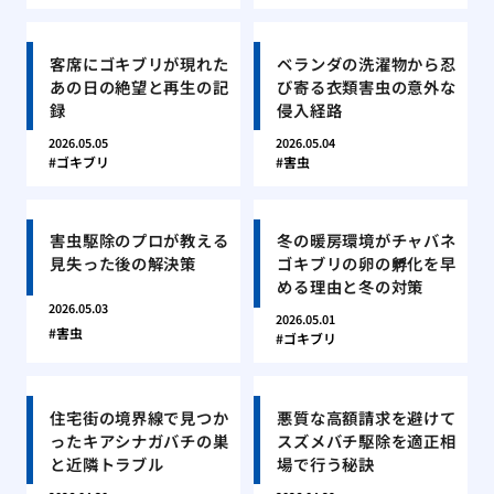
客席にゴキブリが現れた
ベランダの洗濯物から忍
あの日の絶望と再生の記
び寄る衣類害虫の意外な
録
侵入経路
2026.05.05
2026.05.04
ゴキブリ
害虫
害虫駆除のプロが教える
冬の暖房環境がチャバネ
見失った後の解決策
ゴキブリの卵の孵化を早
める理由と冬の対策
2026.05.03
2026.05.01
害虫
ゴキブリ
住宅街の境界線で見つか
悪質な高額請求を避けて
ったキアシナガバチの巣
スズメバチ駆除を適正相
と近隣トラブル
場で行う秘訣