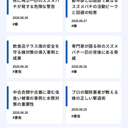
秋に飛ぶ一匹のスズメバ
都市部と山間部で異なる
チが発する危険な警告
スズメバチの活動ピーク
と回避の知恵
2026.06.30
2026.06.27
蜂
蜂
飲食店テラス席の安全を
専門家が語る秋のスズメ
守る蜂対策の導入事例と
バチ一匹の背後にある脅
成果
威
2026.06.26
2026.06.26
害虫
蜂
中古衣類や古着に潜む虫
プロの駆除業者が教える
食い被害の事例と水際対
蜂の正しい撃退術
策の重要性
2026.06.25
2026.06.26
害虫
害虫