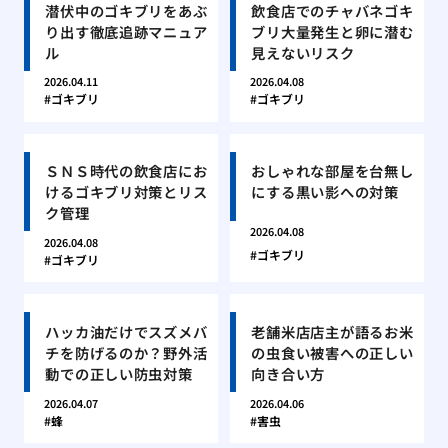
潜伏中のゴキブリをあぶ
飲食店でのチャバネゴキ
り出す徹底追跡マニュア
ブリ大量発生と卵に潜む
ル
見えないリスク
2026.04.11
2026.04.08
ゴキブリ
ゴキブリ
ＳＮＳ時代の飲食店にお
おしゃれな部屋を台無し
けるゴキブリ対策とリス
にする黒い影への対策
ク管理
2026.04.08
2026.04.08
ゴキブリ
ゴキブリ
ハッカ油だけでスズメバ
老舗米店店主が語るお米
チを防げるのか？野外活
の虫食い被害への正しい
動での正しい防虫対策
向き合い方
2026.04.07
2026.04.06
蜂
害虫