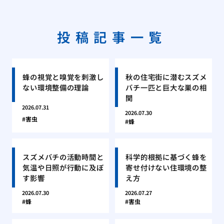
投稿記事一覧
蜂の視覚と嗅覚を刺激し
秋の住宅街に潜むスズメ
ない環境整備の理論
バチ一匹と巨大な巣の相
関
2026.07.31
2026.07.30
害虫
蜂
スズメバチの活動時間と
科学的根拠に基づく蜂を
気温や日照が行動に及ぼ
寄せ付けない住環境の整
す影響
え方
2026.07.30
2026.07.27
蜂
害虫