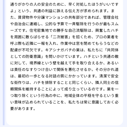
通りがかりの人の安全のために、早く対処したほうがいいです
よ」という、共通の利益に訴える伝え方が求められます。ま
た、賃貸物件や分譲マンションの共有部分であれば、管理会社
や自治会に連絡し、公的な予算で一斉駆除を行うのが最もスム
ーズです。住宅密集地での勝手な自己流駆除は、興奮したハチ
を周囲に散らばらせる「二次被害」を招くため、プロの業者を
呼ぶ際も近隣に一報を入れ、作業中は窓を閉めてもらうなどの
配慮が不可欠です。キアシナガバチの巣は、私たちに「共同体
としての防衛意識」を問いかけています。ハチという共通の敵
に対して、境界線という壁を越えて手を取り合えるか、あるい
は責任のなすりつけ合いで関係を悪化させるか。その分かれ道
は、最初の一歩となる対話の質にかかっています。清潔で安全
な街作りは、ハチを排除することと同じくらい、隣人同士の信
頼関係を維持することによって成り立っているのです。巣を一
つ取り除くという行為の中に、地域全体の平穏を守るという重
い意味が込められていることを、私たちは常に意識しておく必
要があります。