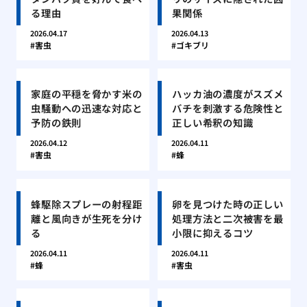
る理由
果関係
2026.04.17
2026.04.13
害虫
ゴキブリ
家庭の平穏を脅かす米の
ハッカ油の濃度がスズメ
虫騒動への迅速な対応と
バチを刺激する危険性と
予防の鉄則
正しい希釈の知識
2026.04.12
2026.04.11
害虫
蜂
蜂駆除スプレーの射程距
卵を見つけた時の正しい
離と風向きが生死を分け
処理方法と二次被害を最
る
小限に抑えるコツ
2026.04.11
2026.04.11
蜂
害虫