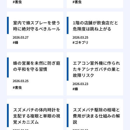
害虫
害虫
室内で蜂スプレーを使う
1階の店舗が飲食店だと
時に絶対守るべきルール
危険度は跳ね上がる
2026.03.27
2026.03.25
蜂
ゴキブリ
蜂の営巣を未然に防ぎ庭
エアコン室外機に作られ
の平和を守る習慣
たキアシナガバチの巣と
故障リスク
2026.03.25
2026.03.23
害虫
蜂
スズメバチの体内時計を
スズメバチ駆除の相場と
支配する複眼と単眼の視
費用が決まる仕組みの解
覚メカニズム
説