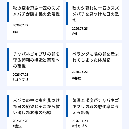
秋の空を飛ぶ一匹のスズ
秋の夕暮れに一匹のスズ
メバチが隠す巣の危険性
メバチを見つけた日の恐
怖
2026.07.27
2026.07.26
蜂
蜂
チャバネゴキブリの卵を
ベランダに鳩の卵を産ま
守る卵鞘の構造と薬剤へ
れてしまった体験記
の耐性
2026.07.22
2026.07.25
害獣
ゴキブリ
米びつの中に虫を見つけ
気温と湿度がチャバネゴ
た日の絶望とそこから救
キブリの卵の孵化率に与
い出したお米の記録
える影響
2026.07.20
2026.07.20
害虫
ゴキブリ