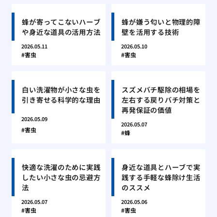
蜂が寄ってこないハーブ
蜂が嫌う匂いと物理的障
や身近な道具の活用方法
壁を活用する技術
2026.05.11
2026.05.10
害虫
害虫
白い洗濯物が小さな虫を
スズメバチ駆除の相場を
引き寄せる科学的な理由
左右する戻りバチ対策と
再発保証の価値
2026.05.09
2026.05.07
害虫
蜂
快適な洗濯のために実践
身近な道具とハーブで実
したい小さな虫の忌避方
践する手軽な蜂除け生活
法
のススメ
2026.05.07
2026.05.06
害虫
害虫