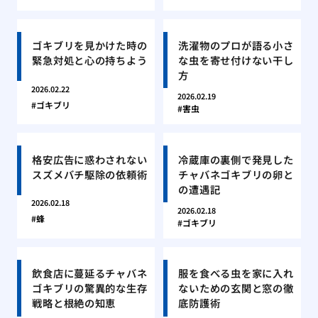
ゴキブリを見かけた時の
洗濯物のプロが語る小さ
緊急対処と心の持ちよう
な虫を寄せ付けない干し
方
2026.02.22
2026.02.19
ゴキブリ
害虫
格安広告に惑わされない
冷蔵庫の裏側で発見した
スズメバチ駆除の依頼術
チャバネゴキブリの卵と
の遭遇記
2026.02.18
2026.02.18
蜂
ゴキブリ
飲食店に蔓延るチャバネ
服を食べる虫を家に入れ
ゴキブリの驚異的な生存
ないための玄関と窓の徹
戦略と根絶の知恵
底防護術