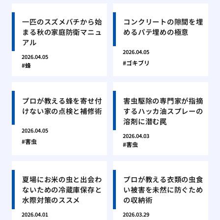
一匹のスズメバチから始
コンクリートの隙間を埋
まる秋の家庭防衛マニュ
めるパテ埋めの極意
アル
2026.04.05
2026.04.05
ゴキブリ
蜂
プロが教える蜂を寄せ付
害虫駆除の専門家が指摘
けない家の点検と補修術
するハッカ油スプレーの
溶剤に潜む罠
2026.04.05
2026.04.03
害虫
害虫
夏場にお米の虫と出会わ
プロが教える衣類の虫食
ないための冷蔵庫保存と
い被害を未然に防ぐため
水際対策のススメ
の収納術
2026.04.01
2026.03.29