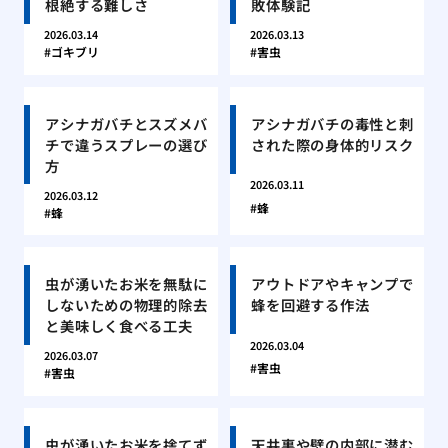
根絶する難しさ
敗体験記
2026.03.14
2026.03.13
ゴキブリ
害虫
アシナガバチとスズメバ
アシナガバチの毒性と刺
チで違うスプレーの選び
された際の身体的リスク
方
2026.03.11
2026.03.12
蜂
蜂
虫が湧いたお米を無駄に
アウトドアやキャンプで
しないための物理的除去
蜂を回避する作法
と美味しく食べる工夫
2026.03.04
2026.03.07
害虫
害虫
虫が湧いたお米を捨てず
天井裏や壁の内部に潜む