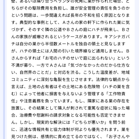
壁、あるいは隣り合うベランダの死角に巣が作られた場合、ど
ちらがその駆除費用を負担し、誰が安全管理の責任を負うのか
という問題は、一歩間違えれば長年の不和を招く原因となりま
す。典型的な事例として、Ａさんの家の軒下に作られた巣に気
づかず、そのすぐ隣の公道やＢさんの庭にハチが飛来し、Ｂさ
んの家族が威嚇されるというケースがあります。キアシナガバ
チは自分の巣から半径数メートルを独自の領土と見なします
が、ハチの領土には人間の引いた境界線など通用しません。Ｂ
さんからすれば「お宅のハチのせいで庭に出られない」という
不満が募り、一方でＡさんは「気づかなかったのだから仕方な
い、自然界のことだ」と対応を渋る。こうした温度差が、地域
コミュニティに深刻な亀裂を生じさせます。法律的な観点から
言えば、土地の占有者はその土地にある危険物（ハチの巣を含
む）によって他者に損害を与えないよう管理する「工作物責
任」や注意義務を負っています。もし、隣家にある巣の存在を
放置し、その結果として隣人が刺されて重篤な症状に陥った場
合、治療費や慰謝料の請求対象となる可能性も否定できませ
ん。しかし、現実的な解決には「どちらが悪いか」を問う前
に、迅速な情報共有と協力体制が何よりも優先されます。巣を
見つけた側は、感情的に責め立てるのではなく、「お子さんや