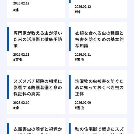
2026.02.12
2026.02.12
蜂
蜂
専門家が教える虫が湧い
衣類を食べる虫の種類と
た米の活用術と徹底予防
被害を防ぐための基本的
策
な知識
2026.02.11
2026.02.11
害虫
害虫
スズメバチ駆除の相場に
洗濯物の虫被害を防ぐた
影響する防護装備と命の
めに知っておくべき虫の
保証料の真実
正体
2026.02.10
2026.02.09
蜂
害虫
衣類害虫の嗅覚と視覚か
秋の住宅街で起きたスズ