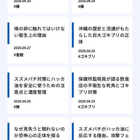
2026.04.30
2026.04.29
蜂
蜂
鳩の卵に触れてはいけな
沖縄の歴史と流通がもた
い衛生上の理由
らした巨大ゴキブリの正
体
2026.04.27
2026.04.26
害獣
ゴキブリ
スズメバチ対策にハッカ
保健所監視員が語る飲食
油を安全に使うための注
店の不衛生な死角とゴキ
意点と濃度管理
ブリ対策
2026.04.26
2026.04.25
蜂
ゴキブリ
なぜ見失うと眠れないの
スズメバチがハッカ油に
か恐怖心の正体を探る
反応する理由。攻撃フェ