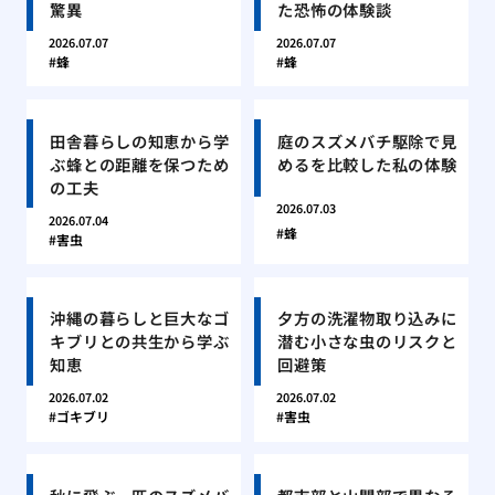
驚異
た恐怖の体験談
2026.07.07
2026.07.07
蜂
蜂
田舎暮らしの知恵から学
庭のスズメバチ駆除で見
ぶ蜂との距離を保つため
めるを比較した私の体験
の工夫
2026.07.03
2026.07.04
蜂
害虫
沖縄の暮らしと巨大なゴ
夕方の洗濯物取り込みに
キブリとの共生から学ぶ
潜む小さな虫のリスクと
知恵
回避策
2026.07.02
2026.07.02
ゴキブリ
害虫