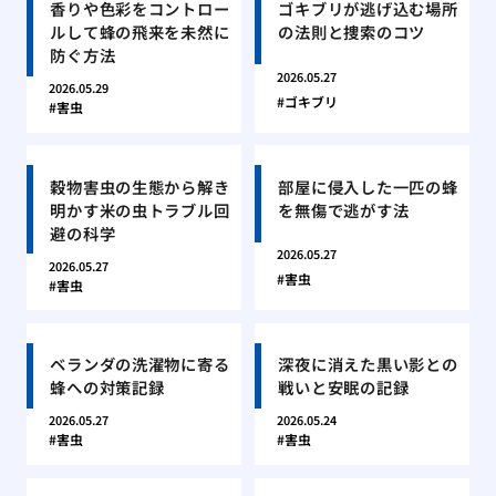
香りや色彩をコントロー
ゴキブリが逃げ込む場所
ルして蜂の飛来を未然に
の法則と捜索のコツ
防ぐ方法
2026.05.27
2026.05.29
ゴキブリ
害虫
穀物害虫の生態から解き
部屋に侵入した一匹の蜂
明かす米の虫トラブル回
を無傷で逃がす法
避の科学
2026.05.27
2026.05.27
害虫
害虫
ベランダの洗濯物に寄る
深夜に消えた黒い影との
蜂への対策記録
戦いと安眠の記録
2026.05.27
2026.05.24
害虫
害虫