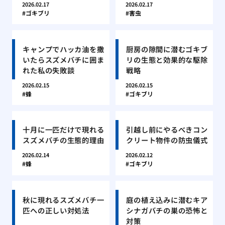
2026.02.17
2026.02.17
ゴキブリ
害虫
キャンプでハッカ油を撒
厨房の隙間に潜むゴキブ
いたらスズメバチに囲ま
リの生態と効果的な駆除
れた私の失敗談
戦略
2026.02.15
2026.02.15
蜂
ゴキブリ
十月に一匹だけで現れる
引越し前にやるべきコン
スズメバチの生態的理由
クリート物件の防虫儀式
2026.02.14
2026.02.12
蜂
ゴキブリ
秋に現れるスズメバチ一
庭の植え込みに潜むキア
匹への正しい対処法
シナガバチの巣の恐怖と
対策