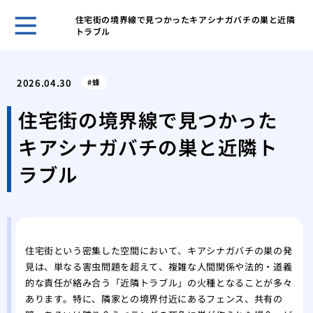
住宅街の境界線で見つかったキアシナガバチの巣と近隣
トラブル
賢い
を成
2026.04.30
蜂
その
が運
住宅街の境界線で見つかった
あぶ
キアシナガバチの巣と近隣ト
生時
家の
ラブル
発生
キッ
虫の
紙魚
の中
住宅街という密集した空間において、キアシナガバチの巣の発
見は、単なる害虫問題を超えて、複雑な人間関係や法的・道義
エビ
的な責任が絡み合う「近隣トラブル」の火種となることが多々
ギー
あります。特に、隣家との境界付近にあるフェンス、共有の