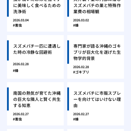
に美味しく食べるための
スズメバチの巣と特殊作
洗浄術
業費の相場観
2026.03.04
2026.03.02
害虫
蜂
スズメバチ一匹に遭遇し
専門家が語る沖縄のゴキ
た時の冷静な回避術
ブリが巨大化を遂げた生
物学的背景
2026.02.28
2026.02.28
蜂
ゴキブリ
南国の熱気が育てた沖縄
スズメバチに市販スプレ
の巨大な隣人と賢く共生
ーを向けてはいけない理
する知恵
由
2026.02.27
2026.02.27
害虫
蜂