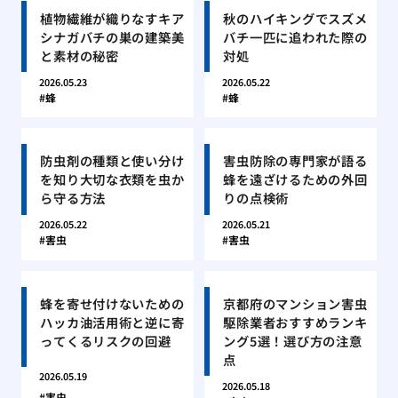
植物繊維が織りなすキア
秋のハイキングでスズメ
シナガバチの巣の建築美
バチ一匹に追われた際の
と素材の秘密
対処
2026.05.23
2026.05.22
蜂
蜂
防虫剤の種類と使い分け
害虫防除の専門家が語る
を知り大切な衣類を虫か
蜂を遠ざけるための外回
ら守る方法
りの点検術
2026.05.22
2026.05.21
害虫
害虫
蜂を寄せ付けないための
京都府のマンション害虫
ハッカ油活用術と逆に寄
駆除業者おすすめランキ
ってくるリスクの回避
ング5選！選び方の注意
点
2026.05.19
2026.05.18
害虫