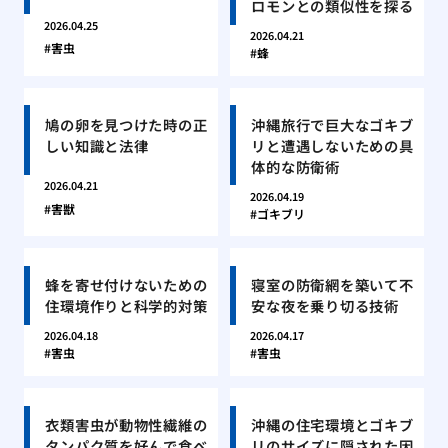
ロモンとの類似性を探る
2026.04.25
2026.04.21
害虫
蜂
鳩の卵を見つけた時の正
沖縄旅行で巨大なゴキブ
しい知識と法律
リと遭遇しないための具
体的な防衛術
2026.04.21
2026.04.19
害獣
ゴキブリ
蜂を寄せ付けないための
寝室の防衛網を築いて不
住環境作りと科学的対策
安な夜を乗り切る技術
2026.04.18
2026.04.17
害虫
害虫
衣類害虫が動物性繊維の
沖縄の住宅環境とゴキブ
タンパク質を好んで食べ
リのサイズに隠された因