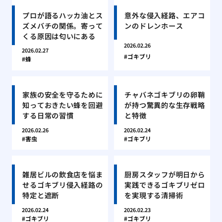
プロが語るハッカ油とス
意外な侵入経路、エアコ
ズメバチの関係。寄って
ンのドレンホース
くる原因は匂いにある
2026.02.26
2026.02.27
ゴキブリ
蜂
家族の安全を守るために
チャバネゴキブリの卵鞘
知っておきたい蜂を回避
が持つ驚異的な生存戦略
する日常の習慣
と特徴
2026.02.26
2026.02.24
害虫
ゴキブリ
雑居ビルの飲食店を悩ま
厨房スタッフが明日から
せるゴキブリ侵入経路の
実践できるゴキブリゼロ
特定と遮断
を実現する清掃術
2026.02.24
2026.02.23
ゴキブリ
ゴキブリ