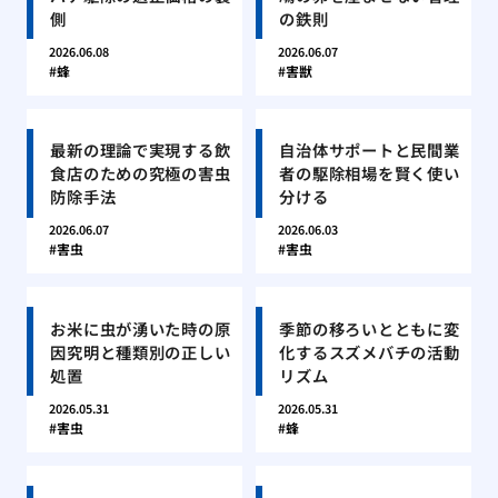
側
の鉄則
2026.06.08
2026.06.07
蜂
害獣
最新の理論で実現する飲
自治体サポートと民間業
食店のための究極の害虫
者の駆除相場を賢く使い
防除手法
分ける
2026.06.07
2026.06.03
害虫
害虫
お米に虫が湧いた時の原
季節の移ろいとともに変
因究明と種類別の正しい
化するスズメバチの活動
処置
リズム
2026.05.31
2026.05.31
害虫
蜂