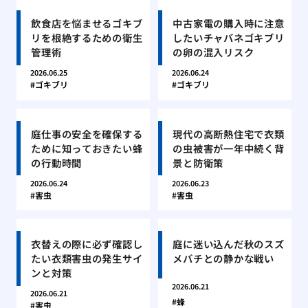
飲食店を悩ませるゴキブ
中古家電の購入時に注意
リを根絶するための衛生
したいチャバネゴキブリ
管理術
の卵の混入リスク
2026.06.25
2026.06.24
ゴキブリ
ゴキブリ
庭仕事の安全を確保する
現代の高断熱住宅で衣類
ために知っておきたい蜂
の虫被害が一年中続く背
の行動時間
景と防衛策
2026.06.24
2026.06.23
害虫
害虫
衣替えの際に必ず確認し
庭に迷い込んだ秋のスズ
たい衣類害虫の発生サイ
メバチとの静かな戦い
ンと対策
2026.06.21
2026.06.21
蜂
害虫