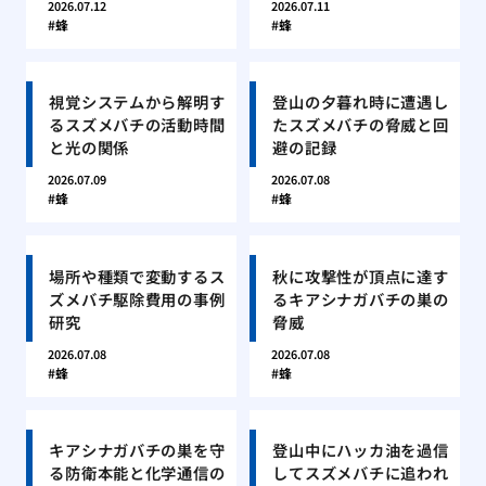
2026.07.12
2026.07.11
蜂
蜂
視覚システムから解明す
登山の夕暮れ時に遭遇し
るスズメバチの活動時間
たスズメバチの脅威と回
と光の関係
避の記録
2026.07.09
2026.07.08
蜂
蜂
場所や種類で変動するス
秋に攻撃性が頂点に達す
ズメバチ駆除費用の事例
るキアシナガバチの巣の
研究
脅威
2026.07.08
2026.07.08
蜂
蜂
キアシナガバチの巣を守
登山中にハッカ油を過信
る防衛本能と化学通信の
してスズメバチに追われ