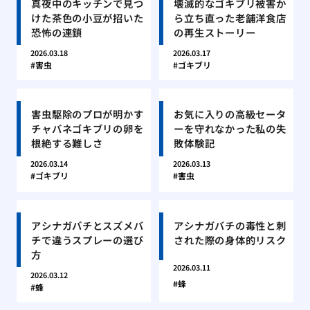
真夜中のキッチンで見つ
壊滅的なゴキブリ被害か
けた茶色の小豆が招いた
ら立ち直った老舗洋食店
恐怖の連鎖
の再生ストーリー
2026.03.18
2026.03.17
害虫
ゴキブリ
害虫駆除のプロが明かす
お気に入りの高級セータ
チャバネゴキブリの卵を
ーを守れなかった私の失
根絶する難しさ
敗体験記
2026.03.14
2026.03.13
ゴキブリ
害虫
アシナガバチとスズメバ
アシナガバチの毒性と刺
チで違うスプレーの選び
された際の身体的リスク
方
2026.03.11
2026.03.12
蜂
蜂