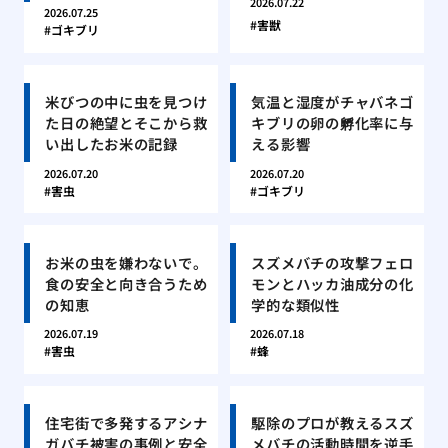
2026.07.22
2026.07.25
害獣
ゴキブリ
米びつの中に虫を見つけ
気温と湿度がチャバネゴ
た日の絶望とそこから救
キブリの卵の孵化率に与
い出したお米の記録
える影響
2026.07.20
2026.07.20
害虫
ゴキブリ
お米の虫を嫌わないで。
スズメバチの攻撃フェロ
食の安全と向き合うため
モンとハッカ油成分の化
の知恵
学的な類似性
2026.07.19
2026.07.18
害虫
蜂
住宅街で多発するアシナ
駆除のプロが教えるスズ
ガバチ被害の事例と安全
メバチの活動時間を逆手