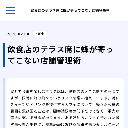
飲食店のテラス席に蜂が寄ってこない店舗管理術
賢い
を成
2026.02.04
害虫
その
が運
飲食店のテラス席に蜂が寄っ
あぶ
てこない店舗管理術
生時
家の
発生
キッ
虫の
屋外で食事を楽しむテラス席は、飲食店の大きな魅力の一つで
紙魚
すが、同時に蜂の飛来というリスクを常に抱えています。特に
の中
スイーツやドリンクを提供するカフェにおいて、蜂がお客様の
エビ
周囲を飛び回ることは、顧客満足度の低下だけでなく、重大な
ギー
事故に繋がる懸念があります。ある郊外のカフェで行われた蜂
対策の導入事例は、商業施設における防虫対策のモデルケース