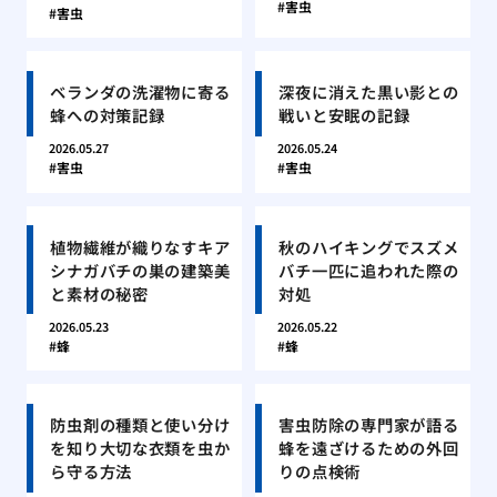
害虫
害虫
ベランダの洗濯物に寄る
深夜に消えた黒い影との
蜂への対策記録
戦いと安眠の記録
2026.05.27
2026.05.24
害虫
害虫
植物繊維が織りなすキア
秋のハイキングでスズメ
シナガバチの巣の建築美
バチ一匹に追われた際の
と素材の秘密
対処
2026.05.23
2026.05.22
蜂
蜂
防虫剤の種類と使い分け
害虫防除の専門家が語る
を知り大切な衣類を虫か
蜂を遠ざけるための外回
ら守る方法
りの点検術