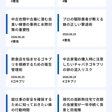
害虫
蜂
中古衣類や古着に潜む虫
プロの駆除業者が教える
食い被害の事例と水際対
蜂の正しい撃退術
策の重要性
2026.06.25
2026.06.26
害虫
害虫
飲食店を悩ませるゴキブ
中古家電の購入時に注意
リを根絶するための衛生
したいチャバネゴキブリ
管理術
の卵の混入リスク
2026.06.25
2026.06.24
ゴキブリ
ゴキブリ
庭仕事の安全を確保する
現代の高断熱住宅で衣類
ために知っておきたい蜂
の虫被害が一年中続く背
の行動時間
景と防衛策