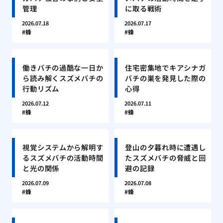
管理
に取る戦術
2026.07.18
2026.07.17
蜂
蜂
働きバチの過酷な一日か
住宅密集地でキアシナガ
ら読み解くスズメバチの
バチの巣を発見した際の
行動リズム
心得
2026.07.12
2026.07.11
蜂
蜂
視覚システムから解明す
登山の夕暮れ時に遭遇し
るスズメバチの活動時間
たスズメバチの脅威と回
と光の関係
避の記録
2026.07.09
2026.07.08
蜂
蜂