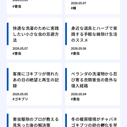
2026.05.07
害虫
蜂
快適な洗濯のために実践
身近な道具とハーブで実
したい小さな虫の忌避方
践する手軽な蜂除け生活
法
のススメ
2026.05.07
2026.05.06
害虫
害虫
客席にゴキブリが現れた
ベランダの洗濯物から忍
あの日の絶望と再生の記
び寄る衣類害虫の意外な
録
侵入経路
2026.05.05
2026.05.04
ゴキブリ
害虫
害虫駆除のプロが教える
冬の暖房環境がチャバネ
見失った後の解決策
ゴキブリの卵の孵化を早