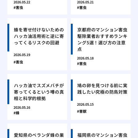
2026.05.22
2026.05.21
害虫
害虫
蜂を寄せ付けないための
京都府のマンション害虫
ハッカ油活用術と逆に寄
駆除業者おすすめランキ
ってくるリスクの回避
ング5選！選び方の注意
点
2026.05.19
2026.05.18
害虫
害虫
ハッカ油でスズメバチが
鳩の卵を見つける前に実
寄ってくるという噂の真
践したい究極の防鳥対策
相と科学的根拠
2026.05.15
2026.05.16
害獣
蜂
愛知県のベランダ蜂の巣
福岡県のマンション害虫