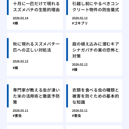
十月に一匹だけで現れる
引越し前にやるべきコン
スズメバチの生態的理由
クリート物件の防虫儀式
2026.02.14
2026.02.12
蜂
ゴキブリ
秋に現れるスズメバチ一
庭の植え込みに潜むキア
匹への正しい対処法
シナガバチの巣の恐怖と
対策
2026.02.12
2026.02.12
蜂
蜂
専門家が教える虫が湧い
衣類を食べる虫の種類と
た米の活用術と徹底予防
被害を防ぐための基本的
策
な知識
2026.02.11
2026.02.11
害虫
害虫