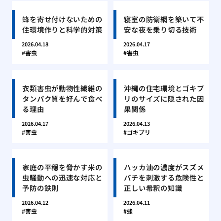
蜂を寄せ付けないための
寝室の防衛網を築いて不
住環境作りと科学的対策
安な夜を乗り切る技術
2026.04.18
2026.04.17
害虫
害虫
衣類害虫が動物性繊維の
沖縄の住宅環境とゴキブ
タンパク質を好んで食べ
リのサイズに隠された因
る理由
果関係
2026.04.17
2026.04.13
害虫
ゴキブリ
家庭の平穏を脅かす米の
ハッカ油の濃度がスズメ
虫騒動への迅速な対応と
バチを刺激する危険性と
予防の鉄則
正しい希釈の知識
2026.04.12
2026.04.11
害虫
蜂