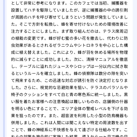
として非常に参考になります。このカフェでは当初、捕獲器を
設置してハチを駆除していましたが、逆に捕獲器の中の誘引剤
が周囲のハチを呼び寄せてしまうという問題が発生していまし
た。そこで方針を転換し、蜂を寄せ付けないための環境改善に
注力することにしました。まず取り組んだのは、テラス席周辺
の植栽の変更です。蜂が好む蜜の多い花を撤去し、代わりに防
虫効果があるとされるゼラニウムやシトロネラを中心とした構
成に植え替えました。これにより、蜂が羽を休める場所を物理
的に減らすことに成功しました。次に、清掃マニュアルを徹底
し、テーブルに溢れたジュースやシロップは一分以内に拭き取
るというルールを確立しました。蜂の偵察隊は数分の隙を突い
て飛来するため、この迅速な対応が誘引を防ぐ決定打となりま
した。さらに、視覚的な忌避効果を狙い、テラスのパラソルや
椅子のクッションをすべて白と青の寒色系に統一しました。黒
い服を着たお客様への注意喚起は難しいものの、店舗側の什器
を明るい色にすることで、エリア全体の警戒レベルを下げる効
果を狙ったのです。また、超音波を利用した小型の防鳥機器も
併用しました。これは人間には聞こえない特定の周波数を出す
ことで、蜂の神経系に不快感を与えて遠ざける仕組みです。こ
れらの対策を複合的に実施した結果、導入から一ヶ月で蜂の目