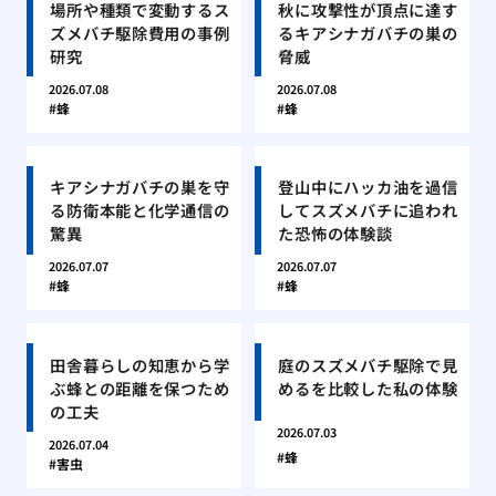
場所や種類で変動するス
秋に攻撃性が頂点に達す
ズメバチ駆除費用の事例
るキアシナガバチの巣の
研究
脅威
2026.07.08
2026.07.08
蜂
蜂
キアシナガバチの巣を守
登山中にハッカ油を過信
る防衛本能と化学通信の
してスズメバチに追われ
驚異
た恐怖の体験談
2026.07.07
2026.07.07
蜂
蜂
田舎暮らしの知恵から学
庭のスズメバチ駆除で見
ぶ蜂との距離を保つため
めるを比較した私の体験
の工夫
2026.07.03
2026.07.04
蜂
害虫