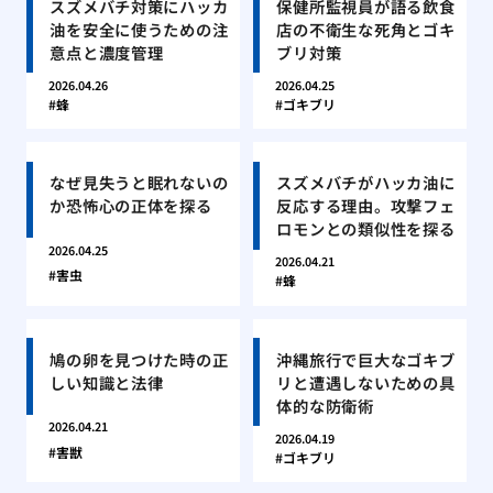
スズメバチ対策にハッカ
保健所監視員が語る飲食
油を安全に使うための注
店の不衛生な死角とゴキ
意点と濃度管理
ブリ対策
2026.04.26
2026.04.25
蜂
ゴキブリ
なぜ見失うと眠れないの
スズメバチがハッカ油に
か恐怖心の正体を探る
反応する理由。攻撃フェ
ロモンとの類似性を探る
2026.04.25
2026.04.21
害虫
蜂
鳩の卵を見つけた時の正
沖縄旅行で巨大なゴキブ
しい知識と法律
リと遭遇しないための具
体的な防衛術
2026.04.21
2026.04.19
害獣
ゴキブリ