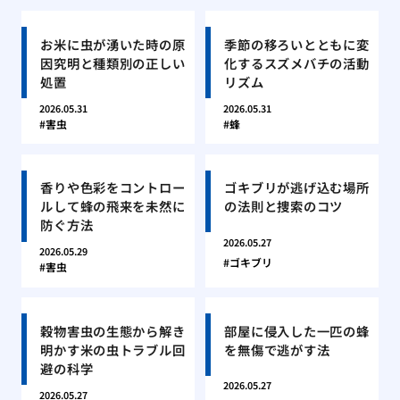
お米に虫が湧いた時の原
季節の移ろいとともに変
因究明と種類別の正しい
化するスズメバチの活動
処置
リズム
2026.05.31
2026.05.31
害虫
蜂
香りや色彩をコントロー
ゴキブリが逃げ込む場所
ルして蜂の飛来を未然に
の法則と捜索のコツ
防ぐ方法
2026.05.27
2026.05.29
ゴキブリ
害虫
穀物害虫の生態から解き
部屋に侵入した一匹の蜂
明かす米の虫トラブル回
を無傷で逃がす法
避の科学
2026.05.27
2026.05.27