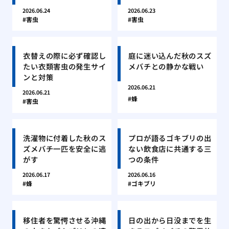
2026.06.24
2026.06.23
害虫
害虫
衣替えの際に必ず確認し
庭に迷い込んだ秋のスズ
たい衣類害虫の発生サイ
メバチとの静かな戦い
ンと対策
2026.06.21
2026.06.21
蜂
害虫
洗濯物に付着した秋のス
プロが語るゴキブリの出
ズメバチ一匹を安全に逃
ない飲食店に共通する三
がす
つの条件
2026.06.17
2026.06.16
蜂
ゴキブリ
移住者を驚愕させる沖縄
日の出から日没までを生