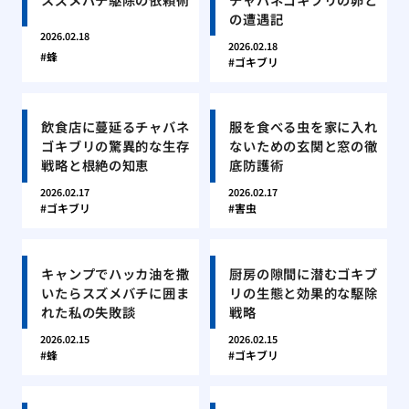
の遭遇記
2026.02.18
2026.02.18
蜂
ゴキブリ
飲食店に蔓延るチャバネ
服を食べる虫を家に入れ
ゴキブリの驚異的な生存
ないための玄関と窓の徹
戦略と根絶の知恵
底防護術
2026.02.17
2026.02.17
ゴキブリ
害虫
キャンプでハッカ油を撒
厨房の隙間に潜むゴキブ
いたらスズメバチに囲ま
リの生態と効果的な駆除
れた私の失敗談
戦略
2026.02.15
2026.02.15
蜂
ゴキブリ