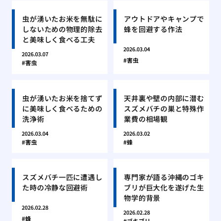
虫が湧いたお米を無駄に
アウトドアやキャンプで
しないための物理的除去
蜂を回避する作法
と美味しく食べる工夫
2026.03.04
2026.03.07
害虫
害虫
虫が湧いたお米を捨てず
天井裏や壁の内部に潜む
に美味しく食べるための
スズメバチの巣と特殊作
洗浄術
業費の相場観
2026.03.04
2026.03.02
害虫
蜂
スズメバチ一匹に遭遇し
専門家が語る沖縄のゴキ
た時の冷静な回避術
ブリが巨大化を遂げた生
物学的背景
2026.02.28
2026.02.28
蜂
ゴキブリ