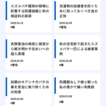
スズメバチ駆除の相場に
洗濯物の虫被害を防ぐた
影響する防護装備と命の
めに知っておくべき虫の
保証料の真実
正体
2026.02.10
2026.02.09
蜂
害虫
衣類害虫の嗅覚と視覚か
秋の住宅街で起きたスズ
ら解き明かす住まいへの
メバチ一匹による被害事
侵入原理
例
2026.02.09
2026.02.08
害虫
蜂
初期のキアシナガバチの
防護服なしで蜂と戦った
巣を安全に取り除くため
私の愚かで痛い失敗談
の知恵
2026.02.08
2026.02.08
蜂
蜂