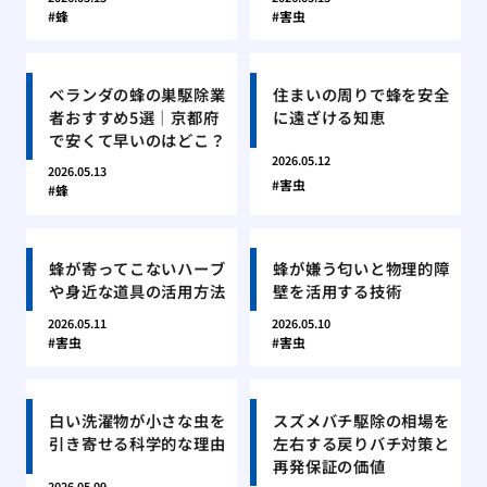
蜂
害虫
ベランダの蜂の巣駆除業
住まいの周りで蜂を安全
者おすすめ5選｜京都府
に遠ざける知恵
で安くて早いのはどこ？
2026.05.12
2026.05.13
害虫
蜂
蜂が寄ってこないハーブ
蜂が嫌う匂いと物理的障
や身近な道具の活用方法
壁を活用する技術
2026.05.11
2026.05.10
害虫
害虫
白い洗濯物が小さな虫を
スズメバチ駆除の相場を
引き寄せる科学的な理由
左右する戻りバチ対策と
再発保証の価値
2026.05.09