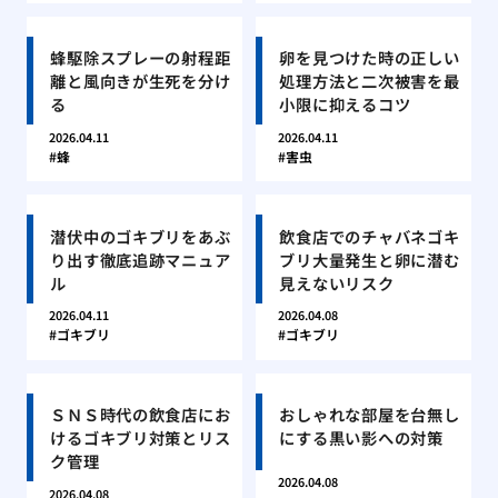
蜂駆除スプレーの射程距
卵を見つけた時の正しい
離と風向きが生死を分け
処理方法と二次被害を最
る
小限に抑えるコツ
2026.04.11
2026.04.11
蜂
害虫
潜伏中のゴキブリをあぶ
飲食店でのチャバネゴキ
り出す徹底追跡マニュア
ブリ大量発生と卵に潜む
ル
見えないリスク
2026.04.11
2026.04.08
ゴキブリ
ゴキブリ
ＳＮＳ時代の飲食店にお
おしゃれな部屋を台無し
けるゴキブリ対策とリス
にする黒い影への対策
ク管理
2026.04.08
2026.04.08