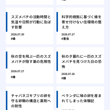
スズメバチの活動時間と
科学的根拠に基づく蜂を
気温や日照が行動に及ぼ
寄せ付けない住環境の整
す影響
え方
2026.07.30
2026.07.27
蜂
害虫
秋の空を飛ぶ一匹のスズ
秋の夕暮れに一匹のスズ
メバチが隠す巣の危険性
メバチを見つけた日の恐
怖
2026.07.27
2026.07.26
蜂
蜂
チャバネゴキブリの卵を
ベランダに鳩の卵を産ま
守る卵鞘の構造と薬剤へ
れてしまった体験記
の耐性