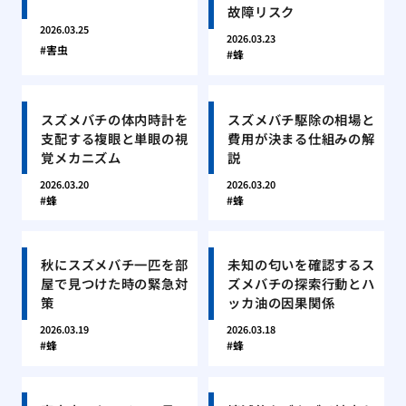
故障リスク
2026.03.25
2026.03.23
害虫
蜂
スズメバチの体内時計を
スズメバチ駆除の相場と
支配する複眼と単眼の視
費用が決まる仕組みの解
覚メカニズム
説
2026.03.20
2026.03.20
蜂
蜂
秋にスズメバチ一匹を部
未知の匂いを確認するス
屋で見つけた時の緊急対
ズメバチの探索行動とハ
策
ッカ油の因果関係
2026.03.19
2026.03.18
蜂
蜂