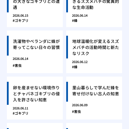
の大きなゴキブリとの遭
きるスズメバチの驚異的
遇
な生命活動
2026.06.15
2026.06.14
ゴキブリ
蜂
洗濯物やベランダに蜂が
地球温暖化が変えるスズ
寄ってこない日々の習慣
メバチの活動時間と新た
なリスク
2026.06.14
2026.06.12
害虫
蜂
卵を産ませない環境作り
里山暮らしで学んだ蜂を
とチャバネゴキブリの侵
寄せ付けない古人の知恵
入を許さない知恵
2026.06.09
2026.06.11
害虫
ゴキブリ