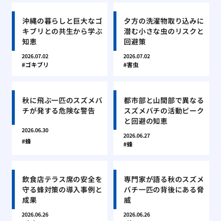
沖縄の暮らしと巨大なゴ
夕方の洗濯物取り込みに
キブリとの共生から学ぶ
潜む小さな虫のリスクと
知恵
回避策
2026.07.02
2026.07.02
ゴキブリ
害虫
秋に飛ぶ一匹のスズメバ
都市部と山間部で異なる
チが発する危険な警告
スズメバチの活動ピーク
と回避の知恵
2026.06.30
2026.06.27
蜂
蜂
飲食店テラス席の安全を
専門家が語る秋のスズメ
守る蜂対策の導入事例と
バチ一匹の背後にある脅
成果
威
2026.06.26
2026.06.26