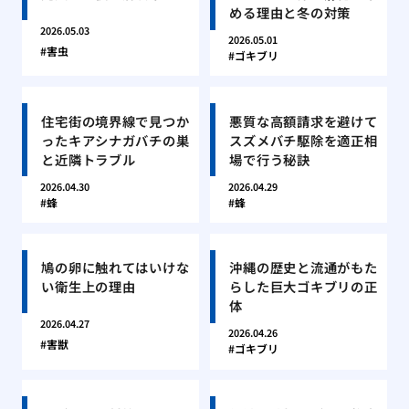
める理由と冬の対策
2026.05.03
2026.05.01
害虫
ゴキブリ
住宅街の境界線で見つか
悪質な高額請求を避けて
ったキアシナガバチの巣
スズメバチ駆除を適正相
と近隣トラブル
場で行う秘訣
2026.04.30
2026.04.29
蜂
蜂
鳩の卵に触れてはいけな
沖縄の歴史と流通がもた
い衛生上の理由
らした巨大ゴキブリの正
体
2026.04.27
2026.04.26
害獣
ゴキブリ