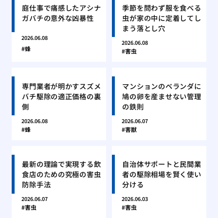
庭仕事で痛感したアシナ
季節を問わず服を食べる
ガバチの意外な凶暴性
虫が家の中に定着してし
まう落とし穴
2026.06.08
2026.06.08
蜂
害虫
専門業者が明かすスズメ
マンションのベランダに
バチ駆除の適正価格の裏
鳩の卵を産ませない管理
側
の鉄則
2026.06.08
2026.06.07
蜂
害獣
最新の理論で実現する飲
自治体サポートと民間業
食店のための究極の害虫
者の駆除相場を賢く使い
防除手法
分ける
2026.06.07
2026.06.03
害虫
害虫