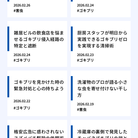
2026.02.26
2026.02.24
害虫
ゴキブリ
雑居ビルの飲食店を悩ま
厨房スタッフが明日から
せるゴキブリ侵入経路の
実践できるゴキブリゼロ
特定と遮断
を実現する清掃術
2026.02.24
2026.02.23
ゴキブリ
ゴキブリ
ゴキブリを見かけた時の
洗濯物のプロが語る小さ
緊急対処と心の持ちよう
な虫を寄せ付けない干し
方
2026.02.22
2026.02.19
ゴキブリ
害虫
格安広告に惑わされない
冷蔵庫の裏側で発見した
スズメバチ駆除の依頼術
チャバネゴキブリの卵と