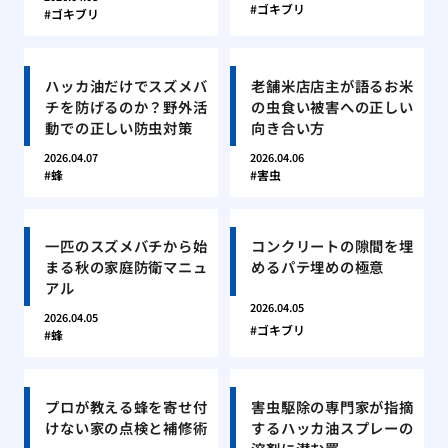
ゴキブリ
ゴキブリ
ハッカ油だけでスズメバ
老舗米店店主が語るお米
チを防げるのか？野外活
の虫食い被害への正しい
動での正しい防虫対策
向き合い方
2026.04.07
2026.04.06
蜂
害虫
一匹のスズメバチから始
コンクリートの隙間を埋
まる秋の家庭防衛マニュ
めるパテ埋めの極意
アル
2026.04.05
2026.04.05
ゴキブリ
蜂
プロが教える蜂を寄せ付
害虫駆除の専門家が指摘
けない家の点検と補修術
するハッカ油スプレーの