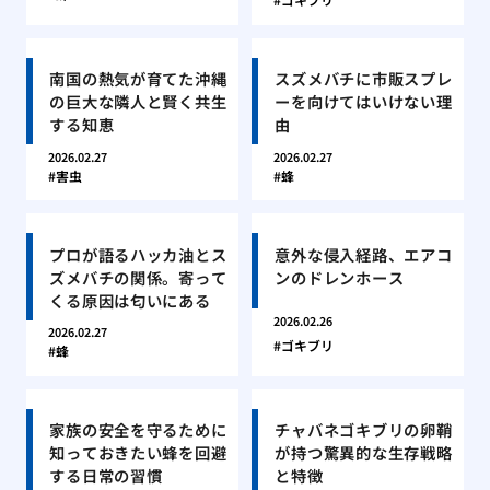
南国の熱気が育てた沖縄
スズメバチに市販スプレ
の巨大な隣人と賢く共生
ーを向けてはいけない理
する知恵
由
2026.02.27
2026.02.27
害虫
蜂
プロが語るハッカ油とス
意外な侵入経路、エアコ
ズメバチの関係。寄って
ンのドレンホース
くる原因は匂いにある
2026.02.26
2026.02.27
ゴキブリ
蜂
家族の安全を守るために
チャバネゴキブリの卵鞘
知っておきたい蜂を回避
が持つ驚異的な生存戦略
する日常の習慣
と特徴