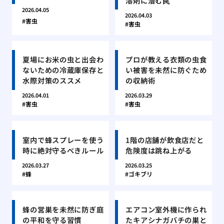
溶剤に潜む罠
2026.04.05
2026.04.03
害虫
害虫
夏場にお米の虫と出会わ
プロが教える衣類の虫食
ないための冷蔵庫保存と
い被害を未然に防ぐため
水際対策のススメ
の収納術
2026.04.01
2026.03.29
害虫
害虫
室内で蜂スプレーを使う
1階の店舗が飲食店だと
時に絶対守るべきルール
危険度は跳ね上がる
2026.03.27
2026.03.25
蜂
ゴキブリ
蜂の営巣を未然に防ぎ庭
エアコン室外機に作られ
の平和を守る習慣
たキアシナガバチの巣と