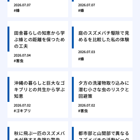
2026.07.07
2026.07.07
蜂
蜂
田舎暮らしの知恵から学
庭のスズメバチ駆除で見
ぶ蜂との距離を保つため
めるを比較した私の体験
の工夫
2026.07.03
2026.07.04
蜂
害虫
沖縄の暮らしと巨大なゴ
夕方の洗濯物取り込みに
キブリとの共生から学ぶ
潜む小さな虫のリスクと
知恵
回避策
2026.07.02
2026.07.02
ゴキブリ
害虫
秋に飛ぶ一匹のスズメバ
都市部と山間部で異なる
チが発する危険な警告
スズメバチの活動ピーク