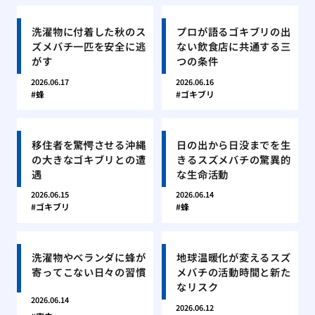
洗濯物に付着した秋のス
プロが語るゴキブリの出
ズメバチ一匹を安全に逃
ない飲食店に共通する三
がす
つの条件
2026.06.17
2026.06.16
蜂
ゴキブリ
移住者を驚愕させる沖縄
日の出から日没までを生
の大きなゴキブリとの遭
きるスズメバチの驚異的
遇
な生命活動
2026.06.15
2026.06.14
ゴキブリ
蜂
洗濯物やベランダに蜂が
地球温暖化が変えるスズ
寄ってこない日々の習慣
メバチの活動時間と新た
なリスク
2026.06.14
2026.06.12