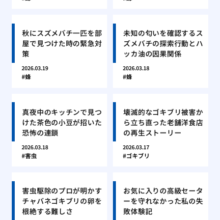
秋にスズメバチ一匹を部
未知の匂いを確認するス
屋で見つけた時の緊急対
ズメバチの探索行動とハ
策
ッカ油の因果関係
2026.03.19
2026.03.18
蜂
蜂
真夜中のキッチンで見つ
壊滅的なゴキブリ被害か
けた茶色の小豆が招いた
ら立ち直った老舗洋食店
恐怖の連鎖
の再生ストーリー
2026.03.18
2026.03.17
害虫
ゴキブリ
害虫駆除のプロが明かす
お気に入りの高級セータ
チャバネゴキブリの卵を
ーを守れなかった私の失
根絶する難しさ
敗体験記