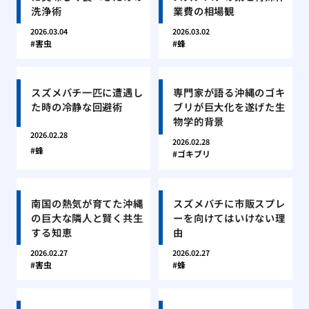
洗浄術
業費の相場観
2026.03.04
2026.03.02
害虫
蜂
スズメバチ一匹に遭遇し
専門家が語る沖縄のゴキ
た時の冷静な回避術
ブリが巨大化を遂げた生
物学的背景
2026.02.28
2026.02.28
蜂
ゴキブリ
南国の熱気が育てた沖縄
スズメバチに市販スプレ
の巨大な隣人と賢く共生
ーを向けてはいけない理
する知恵
由
2026.02.27
2026.02.27
害虫
蜂