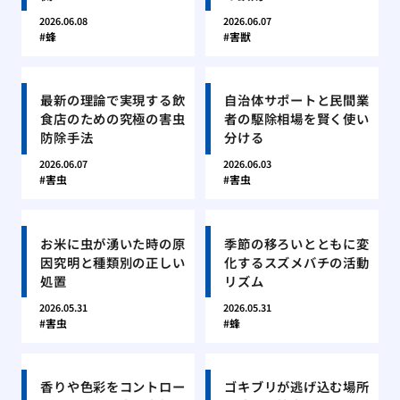
2026.06.08
2026.06.07
蜂
害獣
最新の理論で実現する飲
自治体サポートと民間業
食店のための究極の害虫
者の駆除相場を賢く使い
防除手法
分ける
2026.06.07
2026.06.03
害虫
害虫
お米に虫が湧いた時の原
季節の移ろいとともに変
因究明と種類別の正しい
化するスズメバチの活動
処置
リズム
2026.05.31
2026.05.31
害虫
蜂
香りや色彩をコントロー
ゴキブリが逃げ込む場所