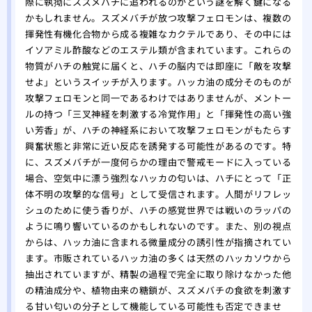
際に執拗にスズメバチに追われるのかという謎を解く鍵になる
かもしれません。スズメバチが放つ攻撃フェロモンは、複数の
揮発性有機化合物から成る複雑なカクテルであり、その中には
イソアミル酢酸などのエステル類が含まれています。これらの
物質がハチの触覚に届くと、ハチの脳内では即座に「敵を攻撃
せよ」というスイッチが入ります。ハッカ油の成分そのものが
攻撃フェロモンと同一であるわけではありませんが、メントー
ルの持つ「三叉神経を刺激する冷覚作用」と「揮発性の高い強
い芳香」が、ハチの神経系において攻撃フェロモンがもたらす
興奮状態と非常に近い反応を誘発する可能性があるのです。特
に、スズメバチが一度何らかの理由で警戒モードに入っている
場合、空気中に漂う強烈なハッカの匂いは、ハチにとって「正
体不明の攻撃的な信号」として受信されます。人間がリフレッ
シュのために使う香りが、ハチの感覚世界では戦いのラッパの
ように鳴り響いているのかもしれないのです。また、別の視点
からは、ハッカ油に含まれる微量成分の誘引性が指摘されてい
ます。市販されているハッカ油の多くは天然のハッカソウから
抽出されていますが、精製の過程で完全に取り除けなかった他
の精油成分や、植物由来の糖鎖が、スズメバチの食欲を刺激す
る甘い匂いの分子として機能している可能性も否定できませ