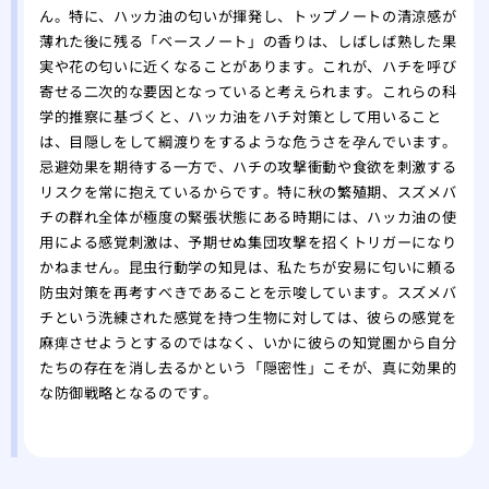
ん。特に、ハッカ油の匂いが揮発し、トップノートの清涼感が
薄れた後に残る「ベースノート」の香りは、しばしば熟した果
実や花の匂いに近くなることがあります。これが、ハチを呼び
寄せる二次的な要因となっていると考えられます。これらの科
学的推察に基づくと、ハッカ油をハチ対策として用いること
は、目隠しをして綱渡りをするような危うさを孕んでいます。
忌避効果を期待する一方で、ハチの攻撃衝動や食欲を刺激する
リスクを常に抱えているからです。特に秋の繁殖期、スズメバ
チの群れ全体が極度の緊張状態にある時期には、ハッカ油の使
用による感覚刺激は、予期せぬ集団攻撃を招くトリガーになり
かねません。昆虫行動学の知見は、私たちが安易に匂いに頼る
防虫対策を再考すべきであることを示唆しています。スズメバ
チという洗練された感覚を持つ生物に対しては、彼らの感覚を
麻痺させようとするのではなく、いかに彼らの知覚圏から自分
たちの存在を消し去るかという「隠密性」こそが、真に効果的
な防御戦略となるのです。