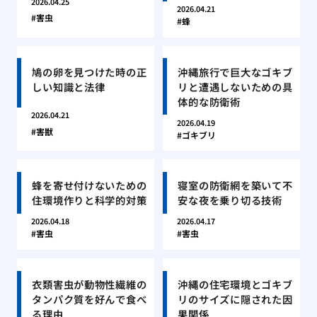
2026.04.25
2026.04.21
害虫
蜂
鳩の卵を見つけた時の正
沖縄旅行で巨大なゴキブ
しい知識と法律
リと遭遇しないための具
体的な防衛術
2026.04.21
2026.04.19
害獣
ゴキブリ
蜂を寄せ付けないための
寝室の防衛網を築いて不
住環境作りと科学的対策
安な夜を乗り切る技術
2026.04.18
2026.04.17
害虫
害虫
衣類害虫が動物性繊維の
沖縄の住宅環境とゴキブ
タンパク質を好んで食べ
リのサイズに隠された因
る理由
果関係