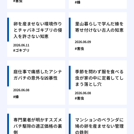
害虫
蜂
卵を産ませない環境作り
里山暮らしで学んだ蜂を
とチャバネゴキブリの侵
寄せ付けない古人の知恵
入を許さない知恵
2026.06.09
2026.06.11
害虫
ゴキブリ
庭仕事で痛感したアシナ
季節を問わず服を食べる
ガバチの意外な凶暴性
虫が家の中に定着してし
まう落とし穴
2026.06.08
2026.06.08
蜂
害虫
専門業者が明かすスズメ
マンションのベランダに
バチ駆除の適正価格の裏
鳩の卵を産ませない管理
側
の鉄則