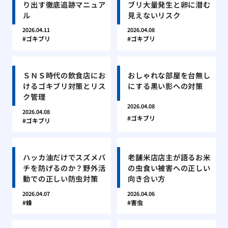
り出す徹底追跡マニュア
ブリ大量発生と卵に潜む
ル
見えないリスク
2026.04.11
2026.04.08
ゴキブリ
ゴキブリ
ＳＮＳ時代の飲食店にお
おしゃれな部屋を台無し
けるゴキブリ対策とリス
にする黒い影への対策
ク管理
2026.04.08
2026.04.08
ゴキブリ
ゴキブリ
ハッカ油だけでスズメバ
老舗米店店主が語るお米
チを防げるのか？野外活
の虫食い被害への正しい
動での正しい防虫対策
向き合い方
2026.04.07
2026.04.06
蜂
害虫