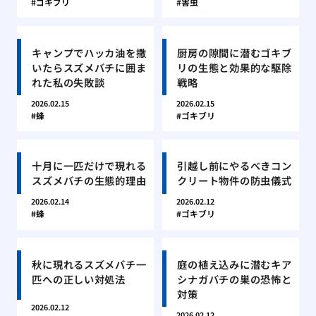
ゴキブリ
害虫
キャンプでハッカ油を撒
厨房の隙間に潜むゴキブ
いたらスズメバチに囲ま
リの生態と効果的な駆除
れた私の失敗談
戦略
2026.02.15
2026.02.15
蜂
ゴキブリ
十月に一匹だけで現れる
引越し前にやるべきコン
スズメバチの生態的理由
クリート物件の防虫儀式
2026.02.14
2026.02.12
蜂
ゴキブリ
秋に現れるスズメバチ一
庭の植え込みに潜むキア
匹への正しい対処法
シナガバチの巣の恐怖と
対策
2026.02.12
2026.02.12