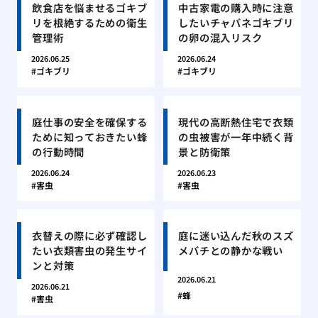
飲食店を悩ませるゴキブ
中古家電の購入時に注意
リを根絶するための衛生
したいチャバネゴキブリ
管理術
の卵の混入リスク
2026.06.25
2026.06.24
ゴキブリ
ゴキブリ
庭仕事の安全を確保する
現代の高断熱住宅で衣類
ために知っておきたい蜂
の虫被害が一年中続く背
の行動時間
景と防衛策
2026.06.24
2026.06.23
害虫
害虫
衣替えの際に必ず確認し
庭に迷い込んだ秋のスズ
たい衣類害虫の発生サイ
メバチとの静かな戦い
ンと対策
2026.06.21
2026.06.21
蜂
害虫