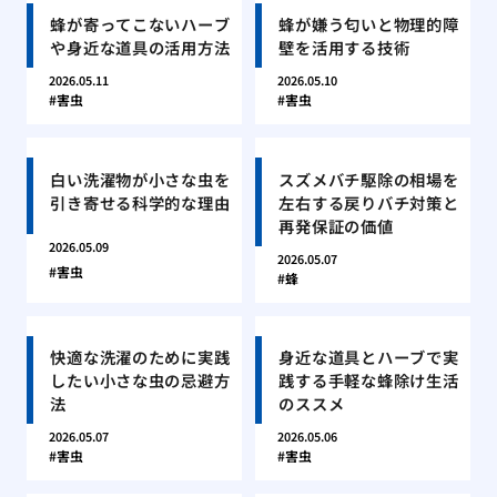
蜂が寄ってこないハーブ
蜂が嫌う匂いと物理的障
や身近な道具の活用方法
壁を活用する技術
2026.05.11
2026.05.10
害虫
害虫
白い洗濯物が小さな虫を
スズメバチ駆除の相場を
引き寄せる科学的な理由
左右する戻りバチ対策と
再発保証の価値
2026.05.09
2026.05.07
害虫
蜂
快適な洗濯のために実践
身近な道具とハーブで実
したい小さな虫の忌避方
践する手軽な蜂除け生活
法
のススメ
2026.05.07
2026.05.06
害虫
害虫