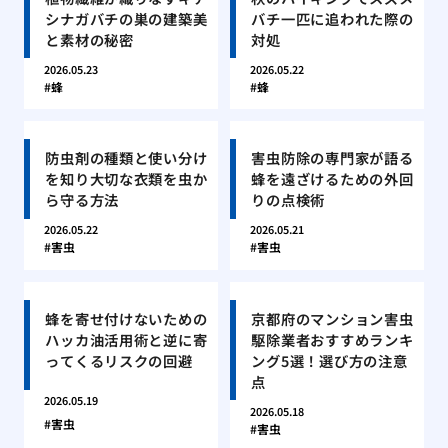
シナガバチの巣の建築美
バチ一匹に追われた際の
と素材の秘密
対処
2026.05.23
2026.05.22
蜂
蜂
防虫剤の種類と使い分け
害虫防除の専門家が語る
を知り大切な衣類を虫か
蜂を遠ざけるための外回
ら守る方法
りの点検術
2026.05.22
2026.05.21
害虫
害虫
蜂を寄せ付けないための
京都府のマンション害虫
ハッカ油活用術と逆に寄
駆除業者おすすめランキ
ってくるリスクの回避
ング5選！選び方の注意
点
2026.05.19
2026.05.18
害虫
害虫