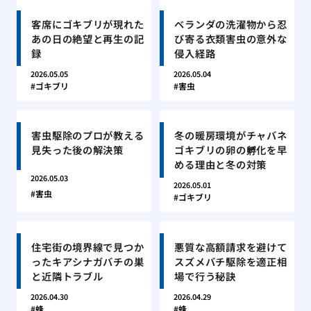
客席にゴキブリが現れた
ベランダの洗濯物から忍
あの日の絶望と再生の記
び寄る衣類害虫の意外な
録
侵入経路
2026.05.05
2026.05.04
ゴキブリ
害虫
害虫駆除のプロが教える
冬の暖房環境がチャバネ
見失った後の解決策
ゴキブリの卵の孵化を早
める理由と冬の対策
2026.05.03
2026.05.01
害虫
ゴキブリ
住宅街の境界線で見つか
悪質な高額請求を避けて
ったキアシナガバチの巣
スズメバチ駆除を適正相
と近隣トラブル
場で行う秘訣
2026.04.30
2026.04.29
蜂
蜂