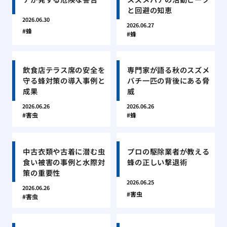
と回避の知恵
2026.06.30
2026.06.27
蜂
蜂
飲食店テラス席の安全を
専門家が語る秋のスズメ
守る蜂対策の導入事例と
バチ一匹の背後にある脅
成果
威
2026.06.26
2026.06.26
害虫
蜂
中古衣類や古着に潜む虫
プロの駆除業者が教える
食い被害の事例と水際対
蜂の正しい撃退術
策の重要性
2026.06.25
2026.06.26
害虫
害虫