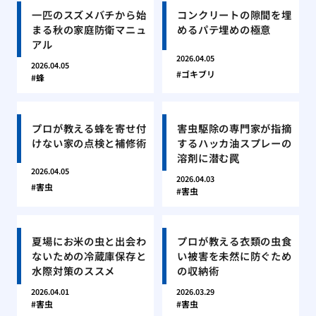
一匹のスズメバチから始
コンクリートの隙間を埋
まる秋の家庭防衛マニュ
めるパテ埋めの極意
アル
2026.04.05
2026.04.05
ゴキブリ
蜂
プロが教える蜂を寄せ付
害虫駆除の専門家が指摘
けない家の点検と補修術
するハッカ油スプレーの
溶剤に潜む罠
2026.04.05
2026.04.03
害虫
害虫
夏場にお米の虫と出会わ
プロが教える衣類の虫食
ないための冷蔵庫保存と
い被害を未然に防ぐため
水際対策のススメ
の収納術
2026.04.01
2026.03.29
害虫
害虫