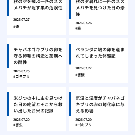
秋の空を飛ぶ一匹のスズ
秋の夕暮れに一匹のスズ
メバチが隠す巣の危険性
メバチを見つけた日の恐
怖
2026.07.27
2026.07.26
蜂
蜂
チャバネゴキブリの卵を
ベランダに鳩の卵を産ま
守る卵鞘の構造と薬剤へ
れてしまった体験記
の耐性
2026.07.22
2026.07.25
害獣
ゴキブリ
米びつの中に虫を見つけ
気温と湿度がチャバネゴ
た日の絶望とそこから救
キブリの卵の孵化率に与
い出したお米の記録
える影響
2026.07.20
2026.07.20
害虫
ゴキブリ