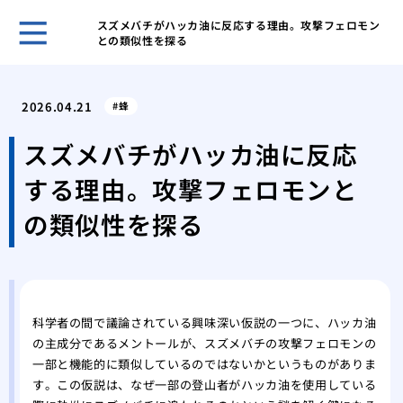
スズメバチがハッカ油に反応する理由。攻撃フェロモン
との類似性を探る
賢い
を成
2026.04.21
蜂
その
が運
スズメバチがハッカ油に反応
あぶ
する理由。攻撃フェロモンと
生時
家の
の類似性を探る
発生
キッ
虫の
紙魚
の中
科学者の間で議論されている興味深い仮説の一つに、ハッカ油
の主成分であるメントールが、スズメバチの攻撃フェロモンの
エビ
一部と機能的に類似しているのではないかというものがありま
ギー
す。この仮説は、なぜ一部の登山者がハッカ油を使用している