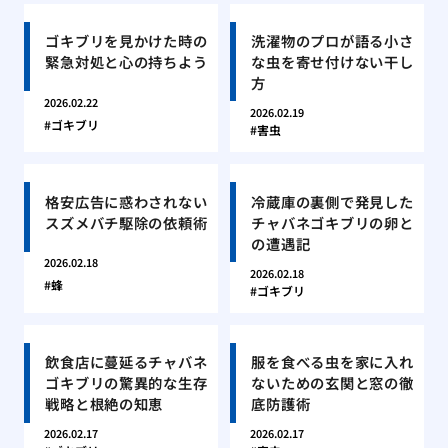
ゴキブリを見かけた時の
洗濯物のプロが語る小さ
緊急対処と心の持ちよう
な虫を寄せ付けない干し
方
2026.02.22
2026.02.19
ゴキブリ
害虫
格安広告に惑わされない
冷蔵庫の裏側で発見した
スズメバチ駆除の依頼術
チャバネゴキブリの卵と
の遭遇記
2026.02.18
2026.02.18
蜂
ゴキブリ
飲食店に蔓延るチャバネ
服を食べる虫を家に入れ
ゴキブリの驚異的な生存
ないための玄関と窓の徹
戦略と根絶の知恵
底防護術
2026.02.17
2026.02.17