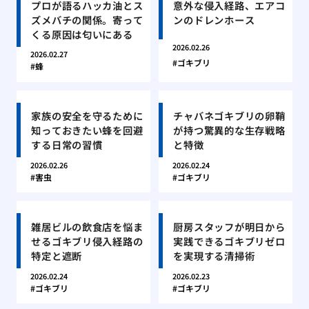
プロが語るハッカ油とス
意外な侵入経路、エアコ
ズメバチの関係。寄って
ンのドレンホース
くる原因は匂いにある
2026.02.26
2026.02.27
ゴキブリ
蜂
家族の安全を守るために
チャバネゴキブリの卵鞘
知っておきたい蜂を回避
が持つ驚異的な生存戦略
する日常の習慣
と特徴
2026.02.26
2026.02.24
害虫
ゴキブリ
雑居ビルの飲食店を悩ま
厨房スタッフが明日から
せるゴキブリ侵入経路の
実践できるゴキブリゼロ
特定と遮断
を実現する清掃術
2026.02.24
2026.02.23
ゴキブリ
ゴキブリ