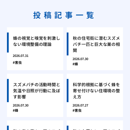
投稿記事一覧
蜂の視覚と嗅覚を刺激し
秋の住宅街に潜むスズメ
ない環境整備の理論
バチ一匹と巨大な巣の相
関
2026.07.31
2026.07.30
害虫
蜂
スズメバチの活動時間と
科学的根拠に基づく蜂を
気温や日照が行動に及ぼ
寄せ付けない住環境の整
す影響
え方
2026.07.30
2026.07.27
蜂
害虫