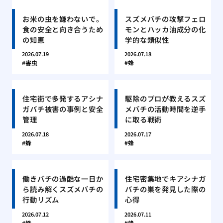
お米の虫を嫌わないで。
スズメバチの攻撃フェロ
食の安全と向き合うため
モンとハッカ油成分の化
の知恵
学的な類似性
2026.07.19
2026.07.18
害虫
蜂
住宅街で多発するアシナ
駆除のプロが教えるスズ
ガバチ被害の事例と安全
メバチの活動時間を逆手
管理
に取る戦術
2026.07.18
2026.07.17
蜂
蜂
働きバチの過酷な一日か
住宅密集地でキアシナガ
ら読み解くスズメバチの
バチの巣を発見した際の
行動リズム
心得
2026.07.12
2026.07.11
蜂
蜂