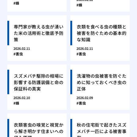
蜂
蜂
専門家が教える虫が湧い
衣類を食べる虫の種類と
た米の活用術と徹底予防
被害を防ぐための基本的
策
な知識
2026.02.11
2026.02.11
害虫
害虫
スズメバチ駆除の相場に
洗濯物の虫被害を防ぐた
影響する防護装備と命の
めに知っておくべき虫の
保証料の真実
正体
2026.02.10
2026.02.09
蜂
害虫
衣類害虫の嗅覚と視覚か
秋の住宅街で起きたスズ
ら解き明かす住まいへの
メバチ一匹による被害事