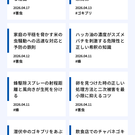
2026.04.17
2026.04.13
害虫
ゴキブリ
家庭の平穏を脅かす米の
ハッカ油の濃度がスズメ
虫騒動への迅速な対応と
バチを刺激する危険性と
予防の鉄則
正しい希釈の知識
2026.04.12
2026.04.11
害虫
蜂
蜂駆除スプレーの射程距
卵を見つけた時の正しい
離と風向きが生死を分け
処理方法と二次被害を最
る
小限に抑えるコツ
2026.04.11
2026.04.11
蜂
害虫
潜伏中のゴキブリをあぶ
飲食店でのチャバネゴキ