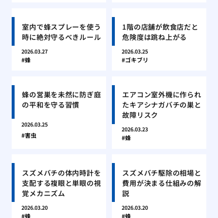
室内で蜂スプレーを使う
1階の店舗が飲食店だと
時に絶対守るべきルール
危険度は跳ね上がる
2026.03.27
2026.03.25
蜂
ゴキブリ
蜂の営巣を未然に防ぎ庭
エアコン室外機に作られ
の平和を守る習慣
たキアシナガバチの巣と
故障リスク
2026.03.25
2026.03.23
害虫
蜂
スズメバチの体内時計を
スズメバチ駆除の相場と
支配する複眼と単眼の視
費用が決まる仕組みの解
覚メカニズム
説
2026.03.20
2026.03.20
蜂
蜂