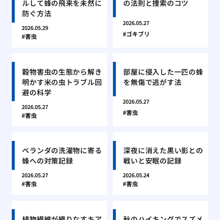
ルして蜂の飛来を未然に
の法則と捜索のコツ
防ぐ方法
2026.05.27
2026.05.29
ゴキブリ
害虫
穀物害虫の生態から解き
部屋に侵入した一匹の蜂
明かす米の虫トラブル回
を無傷で逃がす法
避の科学
2026.05.27
2026.05.27
害虫
害虫
ベランダの洗濯物に寄る
深夜に消えた黒い影との
蜂への対策記録
戦いと安眠の記録
2026.05.27
2026.05.24
害虫
害虫
植物繊維が織りなすキア
秋のハイキングでスズメ