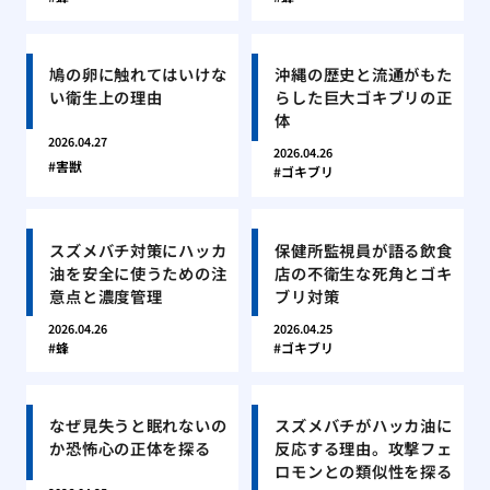
鳩の卵に触れてはいけな
沖縄の歴史と流通がもた
い衛生上の理由
らした巨大ゴキブリの正
体
2026.04.27
2026.04.26
害獣
ゴキブリ
スズメバチ対策にハッカ
保健所監視員が語る飲食
油を安全に使うための注
店の不衛生な死角とゴキ
意点と濃度管理
ブリ対策
2026.04.26
2026.04.25
蜂
ゴキブリ
なぜ見失うと眠れないの
スズメバチがハッカ油に
か恐怖心の正体を探る
反応する理由。攻撃フェ
ロモンとの類似性を探る