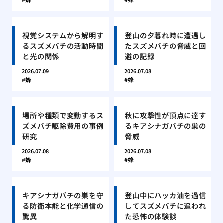
視覚システムから解明す
登山の夕暮れ時に遭遇し
るスズメバチの活動時間
たスズメバチの脅威と回
と光の関係
避の記録
2026.07.09
2026.07.08
蜂
蜂
場所や種類で変動するス
秋に攻撃性が頂点に達す
ズメバチ駆除費用の事例
るキアシナガバチの巣の
研究
脅威
2026.07.08
2026.07.08
蜂
蜂
キアシナガバチの巣を守
登山中にハッカ油を過信
る防衛本能と化学通信の
してスズメバチに追われ
驚異
た恐怖の体験談