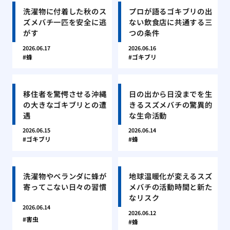
洗濯物に付着した秋のス
プロが語るゴキブリの出
ズメバチ一匹を安全に逃
ない飲食店に共通する三
がす
つの条件
2026.06.17
2026.06.16
蜂
ゴキブリ
移住者を驚愕させる沖縄
日の出から日没までを生
の大きなゴキブリとの遭
きるスズメバチの驚異的
遇
な生命活動
2026.06.15
2026.06.14
ゴキブリ
蜂
洗濯物やベランダに蜂が
地球温暖化が変えるスズ
寄ってこない日々の習慣
メバチの活動時間と新た
なリスク
2026.06.14
2026.06.12
害虫
蜂