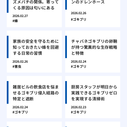
ズメバチの関係。寄って
ンのドレンホース
くる原因は匂いにある
2026.02.26
2026.02.27
ゴキブリ
蜂
家族の安全を守るために
チャバネゴキブリの卵鞘
知っておきたい蜂を回避
が持つ驚異的な生存戦略
する日常の習慣
と特徴
2026.02.26
2026.02.24
害虫
ゴキブリ
雑居ビルの飲食店を悩ま
厨房スタッフが明日から
せるゴキブリ侵入経路の
実践できるゴキブリゼロ
特定と遮断
を実現する清掃術
2026.02.24
2026.02.23
ゴキブリ
ゴキブリ