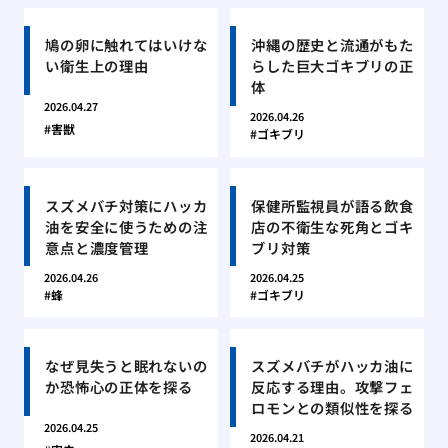
鳩の卵に触れてはいけな
沖縄の歴史と流通がもた
い衛生上の理由
らした巨大ゴキブリの正
体
2026.04.27
2026.04.26
害獣
ゴキブリ
スズメバチ対策にハッカ
保健所監視員が語る飲食
油を安全に使うための注
店の不衛生な死角とゴキ
意点と濃度管理
ブリ対策
2026.04.26
2026.04.25
蜂
ゴキブリ
なぜ見失うと眠れないの
スズメバチがハッカ油に
か恐怖心の正体を探る
反応する理由。攻撃フェ
ロモンとの類似性を探る
2026.04.25
2026.04.21