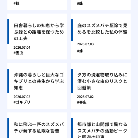
蜂
蜂
田舎暮らしの知恵から学
庭のスズメバチ駆除で見
ぶ蜂との距離を保つため
めるを比較した私の体験
の工夫
2026.07.03
2026.07.04
蜂
害虫
沖縄の暮らしと巨大なゴ
夕方の洗濯物取り込みに
キブリとの共生から学ぶ
潜む小さな虫のリスクと
知恵
回避策
2026.07.02
2026.07.02
ゴキブリ
害虫
秋に飛ぶ一匹のスズメバ
都市部と山間部で異なる
チが発する危険な警告
スズメバチの活動ピーク
と回避の知恵