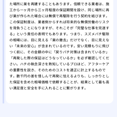
た場所に巣を再建することもあります。信頼できる業者は、施
工から一ヶ月から三ヶ月程度の保証期間を設け、同じ場所に再
び巣が作られた場合には無償で再駆除を行う契約を結びます。
この保証制度は、業者側からすれば将来的な無償労働のリスク
を背負うことになりますが、それこそが「完璧な仕事を完遂す
る」という責任の表明でもあります。つまり、スズメバチ駆除
の相場には、目に見える「巣の撤去」だけでなく、目に見えな
い「未来の安心」が含まれているのです。安い見積もりに飛び
つく前に、その金額の中に「戻りバチ対策は含まれているか」
「再発した際の保証はどうなっているか」を必ず確認してくだ
さい。ハチの執念深さを熟知しているプロほど、アフターケア
の重要性を説き、そのためのコストを適正に計上するもので
す。数千円の差を惜しんで再発に怯えるよりも、しっかりとし
た保証を含めた相場価格で依頼することが、結果として最も高
い満足度と安全を手に入れることに繋がります。