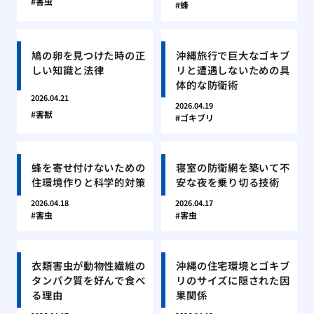
害虫
蜂
鳩の卵を見つけた時の正
沖縄旅行で巨大なゴキブ
しい知識と法律
リと遭遇しないための具
体的な防衛術
2026.04.21
2026.04.19
害獣
ゴキブリ
蜂を寄せ付けないための
寝室の防衛網を築いて不
住環境作りと科学的対策
安な夜を乗り切る技術
2026.04.18
2026.04.17
害虫
害虫
衣類害虫が動物性繊維の
沖縄の住宅環境とゴキブ
タンパク質を好んで食べ
リのサイズに隠された因
る理由
果関係