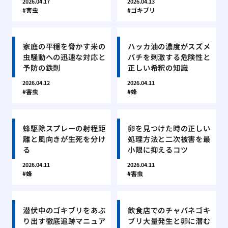
2026.04.17
2026.04.13
害虫
ゴキブリ
家庭の平穏を脅かす米の
ハッカ油の濃度がスズメ
虫騒動への迅速な対応と
バチを刺激する危険性と
予防の鉄則
正しい希釈の知識
2026.04.12
2026.04.11
害虫
蜂
蜂駆除スプレーの射程距
卵を見つけた時の正しい
離と風向きが生死を分け
処理方法と二次被害を最
る
小限に抑えるコツ
2026.04.11
2026.04.11
蜂
害虫
潜伏中のゴキブリをあぶ
飲食店でのチャバネゴキ
り出す徹底追跡マニュア
ブリ大量発生と卵に潜む