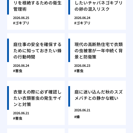
リを根絶するための衛生
したいチャバネゴキブリ
管理術
の卵の混入リスク
2026.06.25
2026.06.24
ゴキブリ
ゴキブリ
庭仕事の安全を確保する
現代の高断熱住宅で衣類
ために知っておきたい蜂
の虫被害が一年中続く背
の行動時間
景と防衛策
2026.06.24
2026.06.23
害虫
害虫
衣替えの際に必ず確認し
庭に迷い込んだ秋のスズ
たい衣類害虫の発生サイ
メバチとの静かな戦い
ンと対策
2026.06.21
2026.06.21
蜂
害虫