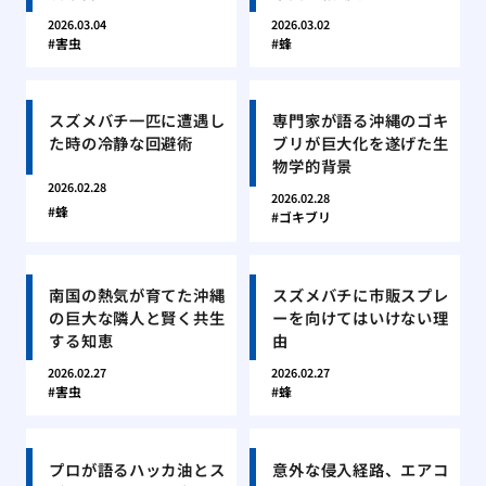
2026.03.04
2026.03.02
害虫
蜂
スズメバチ一匹に遭遇し
専門家が語る沖縄のゴキ
た時の冷静な回避術
ブリが巨大化を遂げた生
物学的背景
2026.02.28
2026.02.28
蜂
ゴキブリ
南国の熱気が育てた沖縄
スズメバチに市販スプレ
の巨大な隣人と賢く共生
ーを向けてはいけない理
する知恵
由
2026.02.27
2026.02.27
害虫
蜂
プロが語るハッカ油とス
意外な侵入経路、エアコ