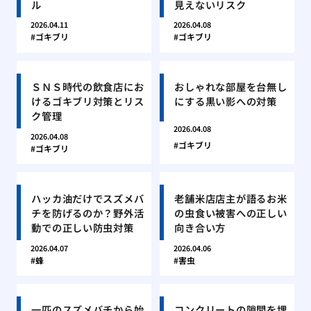
ル
見えないリスク
2026.04.11
2026.04.08
ゴキブリ
ゴキブリ
ＳＮＳ時代の飲食店にお
おしゃれな部屋を台無し
けるゴキブリ対策とリス
にする黒い影への対策
ク管理
2026.04.08
2026.04.08
ゴキブリ
ゴキブリ
ハッカ油だけでスズメバ
老舗米店店主が語るお米
チを防げるのか？野外活
の虫食い被害への正しい
動での正しい防虫対策
向き合い方
2026.04.07
2026.04.06
蜂
害虫
一匹のスズメバチから始
コンクリートの隙間を埋