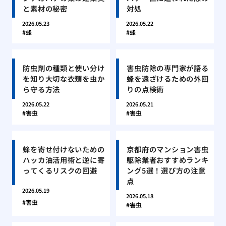
と素材の秘密
対処
2026.05.23
2026.05.22
蜂
蜂
防虫剤の種類と使い分け
害虫防除の専門家が語る
を知り大切な衣類を虫か
蜂を遠ざけるための外回
ら守る方法
りの点検術
2026.05.22
2026.05.21
害虫
害虫
蜂を寄せ付けないための
京都府のマンション害虫
ハッカ油活用術と逆に寄
駆除業者おすすめランキ
ってくるリスクの回避
ング5選！選び方の注意
点
2026.05.19
2026.05.18
害虫
害虫