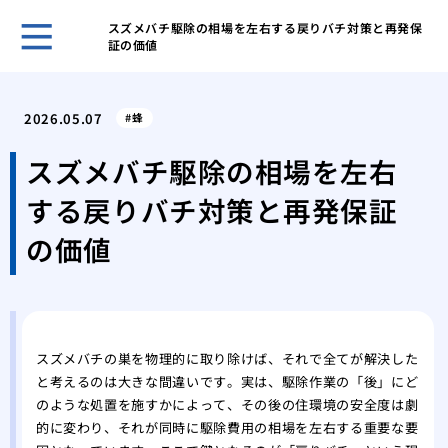
スズメバチ駆除の相場を左右する戻りバチ対策と再発保
証の価値
賢い
を成
2026.05.07
蜂
その
が運
スズメバチ駆除の相場を左右
あぶ
する戻りバチ対策と再発保証
生時
家の
の価値
発生
キッ
虫の
紙魚
の中
スズメバチの巣を物理的に取り除けば、それで全てが解決した
と考えるのは大きな間違いです。実は、駆除作業の「後」にど
エビ
のような処置を施すかによって、その後の住環境の安全度は劇
ギー
的に変わり、それが同時に駆除費用の相場を左右する重要な要