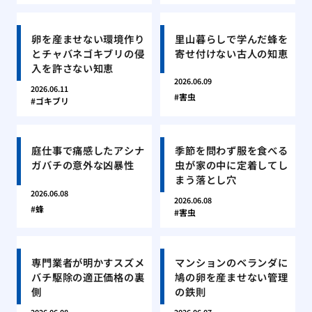
卵を産ませない環境作り
里山暮らしで学んだ蜂を
とチャバネゴキブリの侵
寄せ付けない古人の知恵
入を許さない知恵
2026.06.09
2026.06.11
害虫
ゴキブリ
庭仕事で痛感したアシナ
季節を問わず服を食べる
ガバチの意外な凶暴性
虫が家の中に定着してし
まう落とし穴
2026.06.08
2026.06.08
蜂
害虫
専門業者が明かすスズメ
マンションのベランダに
バチ駆除の適正価格の裏
鳩の卵を産ませない管理
側
の鉄則