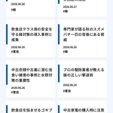
2026.06.30
2026.06.27
蜂
蜂
飲食店テラス席の安全を
専門家が語る秋のスズメ
守る蜂対策の導入事例と
バチ一匹の背後にある脅
成果
威
2026.06.26
2026.06.26
害虫
蜂
中古衣類や古着に潜む虫
プロの駆除業者が教える
食い被害の事例と水際対
蜂の正しい撃退術
策の重要性
2026.06.25
2026.06.26
害虫
害虫
飲食店を悩ませるゴキブ
中古家電の購入時に注意