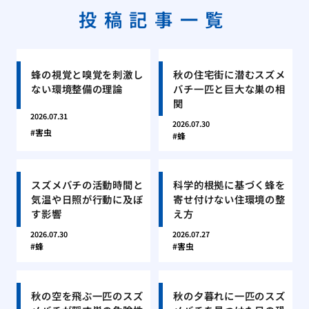
投稿記事一覧
蜂の視覚と嗅覚を刺激し
秋の住宅街に潜むスズメ
ない環境整備の理論
バチ一匹と巨大な巣の相
関
2026.07.31
2026.07.30
害虫
蜂
スズメバチの活動時間と
科学的根拠に基づく蜂を
気温や日照が行動に及ぼ
寄せ付けない住環境の整
す影響
え方
2026.07.30
2026.07.27
蜂
害虫
秋の空を飛ぶ一匹のスズ
秋の夕暮れに一匹のスズ