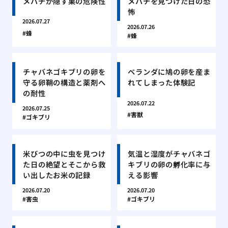
メバチが隠す巣の危険性
メバチを見つけた日の恐
怖
2026.07.27
2026.07.26
蜂
蜂
チャバネゴキブリの卵を
ベランダに鳩の卵を産ま
守る卵鞘の構造と薬剤へ
れてしまった体験記
の耐性
2026.07.22
2026.07.25
害獣
ゴキブリ
米びつの中に虫を見つけ
気温と湿度がチャバネゴ
た日の絶望とそこから救
キブリの卵の孵化率に与
い出したお米の記録
える影響
2026.07.20
2026.07.20
害虫
ゴキブリ