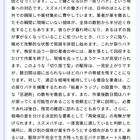
因となっています。ここで鍵となるのが「戻りバチ」という現
象への対応です。スズメバチの働きバチは、日中のほとんどを
外での餌探しや巣材集めに費やしています。業者が巣を撤去し
たその瞬間に現場にいない個体が、全体の数割から半分近く存
在することもあります。彼らが夕暮れ時になり、あるはずの我
が家がなくなっていることに気づいたとき、パニックに陥り、
極めて攻撃的な状態で周囲を徘徊し始めます。これが戻りバチ
です。格安を謳う一部の業者の中には、巣を落として回収する
だけで作業を終了し、現場を去ってしまうケースが見受けられ
ます。このような「切り捨て型」の駆除は、一見安上がりです
が、数日間は庭に出られないほどのハチの脅威を残すことにな
ります。対して、適正な相場を維持している優良な業者は、こ
の戻りバチを捕獲するための「粘着トラップ」の設置や、強力
な「忌避剤」の散布を徹底します。また、作業後数日間はハチ
が戻ってくる可能性があることを依頼主に丁寧に説明し、必要
であれば後日、残党の確認に訪れることもあります。さらに、
相場の差を分ける決定的な要素として「再発保証」の有無が挙
げられます。スズメバチは、一度営巣に適していると判断した
場所に、再び別の個体が巣を作ろうとする傾向があります。あ
るいは、駆除が不完全で生き残った女王バチが数メートル離れ