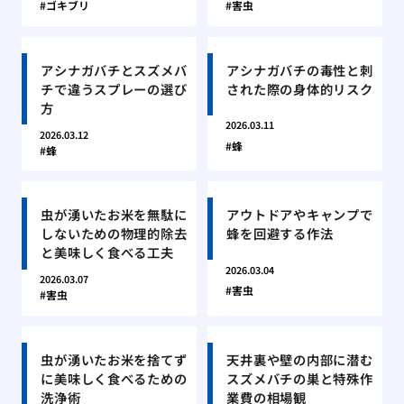
ゴキブリ
害虫
アシナガバチとスズメバ
アシナガバチの毒性と刺
チで違うスプレーの選び
された際の身体的リスク
方
2026.03.11
2026.03.12
蜂
蜂
虫が湧いたお米を無駄に
アウトドアやキャンプで
しないための物理的除去
蜂を回避する作法
と美味しく食べる工夫
2026.03.04
2026.03.07
害虫
害虫
虫が湧いたお米を捨てず
天井裏や壁の内部に潜む
に美味しく食べるための
スズメバチの巣と特殊作
洗浄術
業費の相場観