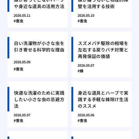
や身近な道具の活用方法
壁を活用する技術
2026.05.11
2026.05.10
害虫
害虫
白い洗濯物が小さな虫を
スズメバチ駆除の相場を
引き寄せる科学的な理由
左右する戻りバチ対策と
再発保証の価値
2026.05.09
2026.05.07
害虫
蜂
快適な洗濯のために実践
身近な道具とハーブで実
したい小さな虫の忌避方
践する手軽な蜂除け生活
法
のススメ
2026.05.07
2026.05.06
害虫
害虫