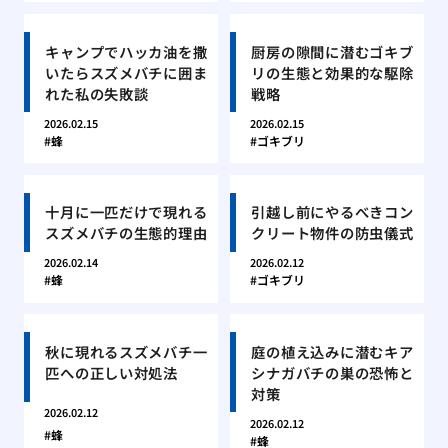
キャンプでハッカ油を撒
厨房の隙間に潜むゴキブ
いたらスズメバチに囲ま
リの生態と効果的な駆除
れた私の失敗談
戦略
2026.02.15
2026.02.15
蜂
ゴキブリ
十月に一匹だけで現れる
引越し前にやるべきコン
スズメバチの生態的理由
クリート物件の防虫儀式
2026.02.14
2026.02.12
蜂
ゴキブリ
秋に現れるスズメバチ一
庭の植え込みに潜むキア
匹への正しい対処法
シナガバチの巣の恐怖と
対策
2026.02.12
2026.02.12
蜂
蜂