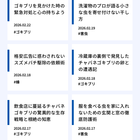
ゴキブリを見かけた時の
洗濯物のプロが語る小さ
緊急対処と心の持ちよう
な虫を寄せ付けない干し
方
2026.02.22
2026.02.19
ゴキブリ
害虫
格安広告に惑わされない
冷蔵庫の裏側で発見した
スズメバチ駆除の依頼術
チャバネゴキブリの卵と
の遭遇記
2026.02.18
2026.02.18
蜂
ゴキブリ
飲食店に蔓延るチャバネ
服を食べる虫を家に入れ
ゴキブリの驚異的な生存
ないための玄関と窓の徹
戦略と根絶の知恵
底防護術
2026.02.17
2026.02.17
ゴキブリ
害虫