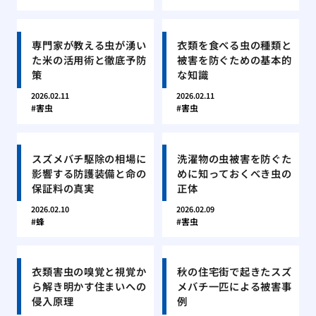
専門家が教える虫が湧い
衣類を食べる虫の種類と
た米の活用術と徹底予防
被害を防ぐための基本的
策
な知識
2026.02.11
2026.02.11
害虫
害虫
スズメバチ駆除の相場に
洗濯物の虫被害を防ぐた
影響する防護装備と命の
めに知っておくべき虫の
保証料の真実
正体
2026.02.10
2026.02.09
蜂
害虫
衣類害虫の嗅覚と視覚か
秋の住宅街で起きたスズ
ら解き明かす住まいへの
メバチ一匹による被害事
侵入原理
例