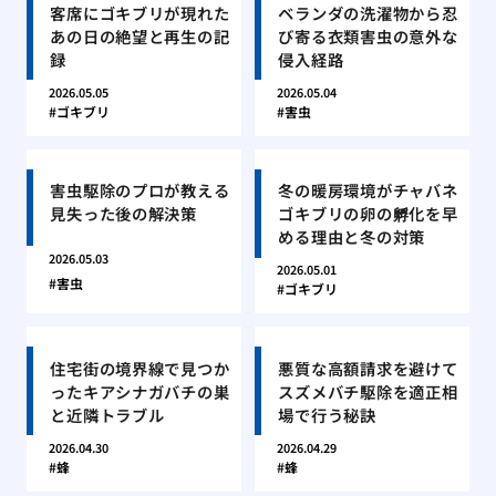
客席にゴキブリが現れた
ベランダの洗濯物から忍
あの日の絶望と再生の記
び寄る衣類害虫の意外な
録
侵入経路
2026.05.05
2026.05.04
ゴキブリ
害虫
害虫駆除のプロが教える
冬の暖房環境がチャバネ
見失った後の解決策
ゴキブリの卵の孵化を早
める理由と冬の対策
2026.05.03
2026.05.01
害虫
ゴキブリ
住宅街の境界線で見つか
悪質な高額請求を避けて
ったキアシナガバチの巣
スズメバチ駆除を適正相
と近隣トラブル
場で行う秘訣
2026.04.30
2026.04.29
蜂
蜂