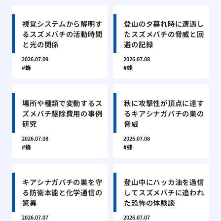
視覚システムから解明す
登山の夕暮れ時に遭遇し
るスズメバチの活動時間
たスズメバチの脅威と回
と光の関係
避の記録
2026.07.09
2026.07.08
蜂
蜂
場所や種類で変動するス
秋に攻撃性が頂点に達す
ズメバチ駆除費用の事例
るキアシナガバチの巣の
研究
脅威
2026.07.08
2026.07.08
蜂
蜂
キアシナガバチの巣を守
登山中にハッカ油を過信
る防衛本能と化学通信の
してスズメバチに追われ
驚異
た恐怖の体験談
2026.07.07
2026.07.07