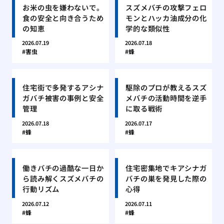
お米の虫を嫌わないで。
スズメバチの攻撃フェロ
食の安全と向き合うため
モンとハッカ油成分の化
の知恵
学的な類似性
2026.07.19
2026.07.18
害虫
蜂
住宅街で多発するアシナ
駆除のプロが教えるスズ
ガバチ被害の事例と安全
メバチの活動時間を逆手
管理
に取る戦術
2026.07.18
2026.07.17
蜂
蜂
働きバチの過酷な一日か
住宅密集地でキアシナガ
ら読み解くスズメバチの
バチの巣を発見した際の
行動リズム
心得
2026.07.12
2026.07.11
蜂
蜂