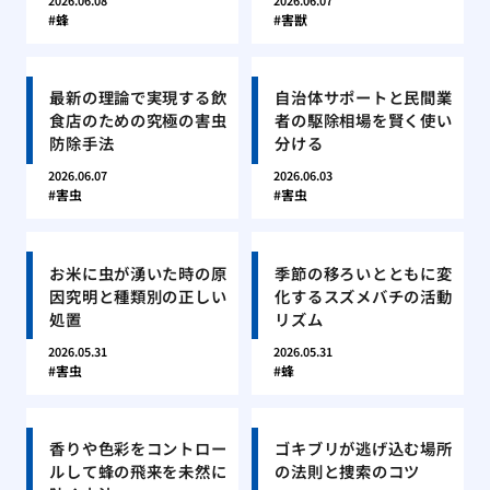
2026.06.08
2026.06.07
蜂
害獣
最新の理論で実現する飲
自治体サポートと民間業
食店のための究極の害虫
者の駆除相場を賢く使い
防除手法
分ける
2026.06.07
2026.06.03
害虫
害虫
お米に虫が湧いた時の原
季節の移ろいとともに変
因究明と種類別の正しい
化するスズメバチの活動
処置
リズム
2026.05.31
2026.05.31
害虫
蜂
香りや色彩をコントロー
ゴキブリが逃げ込む場所
ルして蜂の飛来を未然に
の法則と捜索のコツ