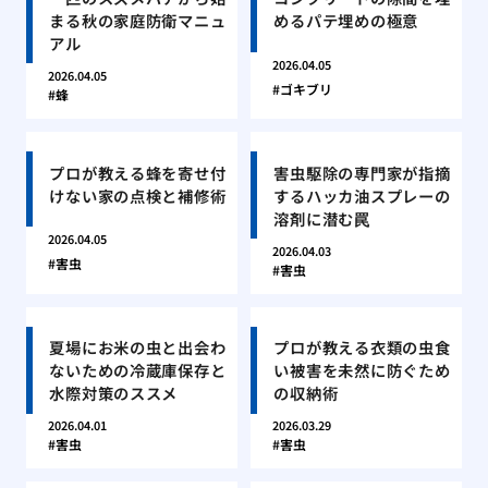
まる秋の家庭防衛マニュ
めるパテ埋めの極意
アル
2026.04.05
2026.04.05
ゴキブリ
蜂
プロが教える蜂を寄せ付
害虫駆除の専門家が指摘
けない家の点検と補修術
するハッカ油スプレーの
溶剤に潜む罠
2026.04.05
2026.04.03
害虫
害虫
夏場にお米の虫と出会わ
プロが教える衣類の虫食
ないための冷蔵庫保存と
い被害を未然に防ぐため
水際対策のススメ
の収納術
2026.04.01
2026.03.29
害虫
害虫