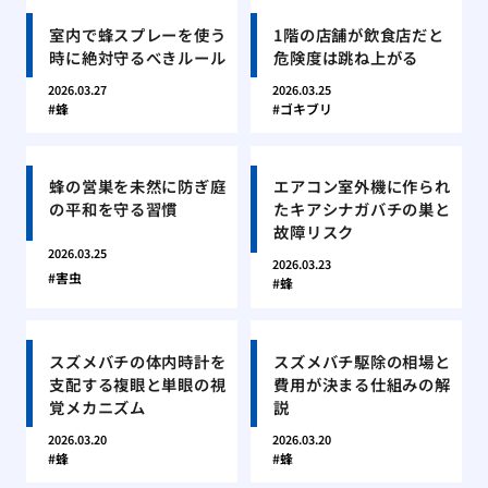
室内で蜂スプレーを使う
1階の店舗が飲食店だと
時に絶対守るべきルール
危険度は跳ね上がる
2026.03.27
2026.03.25
蜂
ゴキブリ
蜂の営巣を未然に防ぎ庭
エアコン室外機に作られ
の平和を守る習慣
たキアシナガバチの巣と
故障リスク
2026.03.25
2026.03.23
害虫
蜂
スズメバチの体内時計を
スズメバチ駆除の相場と
支配する複眼と単眼の視
費用が決まる仕組みの解
覚メカニズム
説
2026.03.20
2026.03.20
蜂
蜂