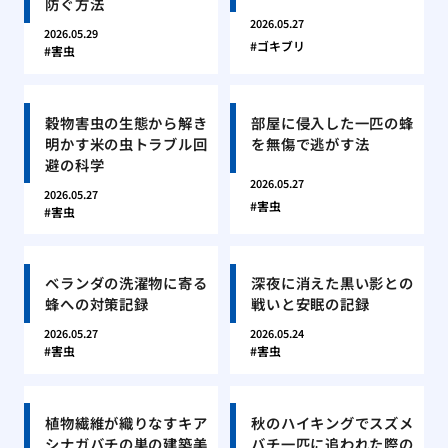
防ぐ方法
2026.05.27
2026.05.29
ゴキブリ
害虫
穀物害虫の生態から解き
部屋に侵入した一匹の蜂
明かす米の虫トラブル回
を無傷で逃がす法
避の科学
2026.05.27
2026.05.27
害虫
害虫
ベランダの洗濯物に寄る
深夜に消えた黒い影との
蜂への対策記録
戦いと安眠の記録
2026.05.27
2026.05.24
害虫
害虫
植物繊維が織りなすキア
秋のハイキングでスズメ
シナガバチの巣の建築美
バチ一匹に追われた際の