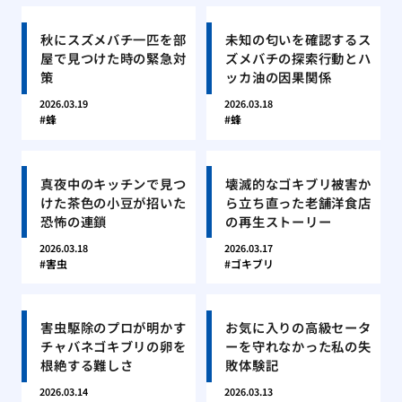
秋にスズメバチ一匹を部
未知の匂いを確認するス
屋で見つけた時の緊急対
ズメバチの探索行動とハ
策
ッカ油の因果関係
2026.03.19
2026.03.18
蜂
蜂
真夜中のキッチンで見つ
壊滅的なゴキブリ被害か
けた茶色の小豆が招いた
ら立ち直った老舗洋食店
恐怖の連鎖
の再生ストーリー
2026.03.18
2026.03.17
害虫
ゴキブリ
害虫駆除のプロが明かす
お気に入りの高級セータ
チャバネゴキブリの卵を
ーを守れなかった私の失
根絶する難しさ
敗体験記
2026.03.14
2026.03.13