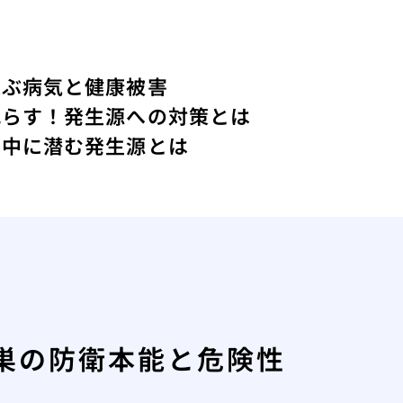
運ぶ病気と健康被害
減らす！発生源への対策とは
の中に潜む発生源とは
巣の防衛本能と危険性