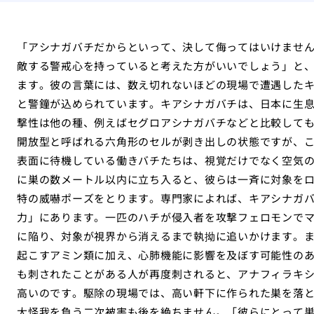
「アシナガバチだからといって、決して侮ってはいけませ
敵する警戒心を持っていると考えた方がいいでしょう」と
ます。彼の言葉には、数え切れないほどの現場で遭遇した
と警鐘が込められています。キアシナガバチは、日本に生
撃性は他の種、例えばセグロアシナガバチなどと比較して
開放型と呼ばれる六角形のセルが剥き出しの状態ですが、
表面に待機している働きバチたちは、視覚だけでなく空気
に巣の数メートル以内に立ち入ると、彼らは一斉に対象を
特の威嚇ポーズをとります。専門家によれば、キアシナガ
力」にあります。一匹のハチが侵入者を攻撃フェロモンで
に陥り、対象が視界から消えるまで執拗に追いかけます。
起こすアミン類に加え、心肺機能に影響を及ぼす可能性の
も刺されたことがある人が再度刺されると、アナフィラキ
高いのです。駆除の現場では、高い軒下に作られた巣を落
大怪我を負う二次被害も後を絶ちません。「彼らにとって