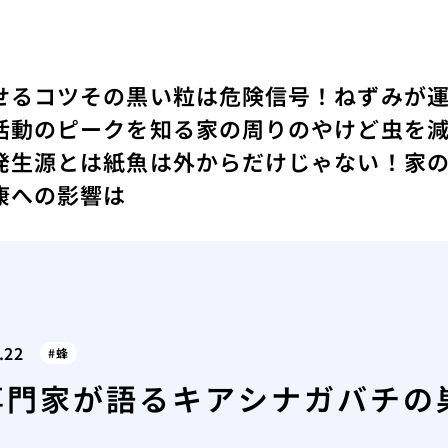
せるコツ
その黒い粒は危険信号！ねずみが
活動のピークを知る
家の周りのやけど虫を
発生源とは
紙魚は外からだけじゃない！家
康への影響は
.22
蜂
専門家が語るキアシナガバチの