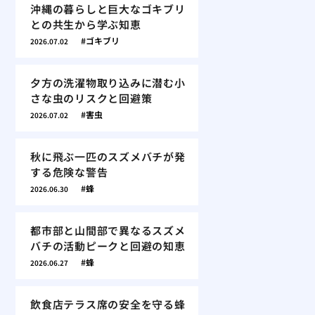
沖縄の暮らしと巨大なゴキブリ
との共生から学ぶ知恵
ゴキブリ
2026.07.02
夕方の洗濯物取り込みに潜む小
さな虫のリスクと回避策
害虫
2026.07.02
秋に飛ぶ一匹のスズメバチが発
する危険な警告
蜂
2026.06.30
都市部と山間部で異なるスズメ
バチの活動ピークと回避の知恵
蜂
2026.06.27
飲食店テラス席の安全を守る蜂