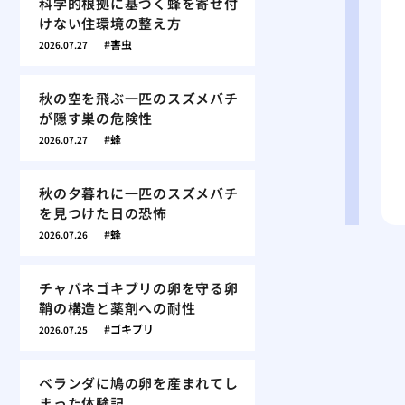
科学的根拠に基づく蜂を寄せ付
けない住環境の整え方
害虫
2026.07.27
秋の空を飛ぶ一匹のスズメバチ
が隠す巣の危険性
蜂
2026.07.27
秋の夕暮れに一匹のスズメバチ
を見つけた日の恐怖
蜂
2026.07.26
チャバネゴキブリの卵を守る卵
鞘の構造と薬剤への耐性
ゴキブリ
2026.07.25
ベランダに鳩の卵を産まれてし
まった体験記