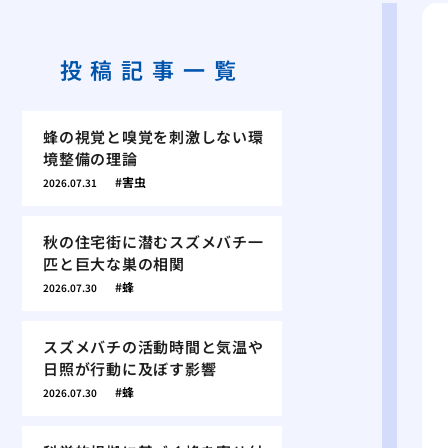
投稿記事一覧
蜂の視覚と嗅覚を刺激しない環
境整備の理論
害虫
2026.07.31
秋の住宅街に潜むスズメバチ一
匹と巨大な巣の相関
蜂
2026.07.30
スズメバチの活動時間と気温や
日照が行動に及ぼす影響
蜂
2026.07.30