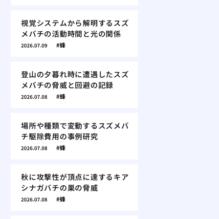
視覚システムから解明するスズ
メバチの活動時間と光の関係
蜂
2026.07.09
登山の夕暮れ時に遭遇したスズ
メバチの脅威と回避の記録
蜂
2026.07.08
場所や種類で変動するスズメバ
チ駆除費用の事例研究
蜂
2026.07.08
秋に攻撃性が頂点に達するキア
シナガバチの巣の脅威
蜂
2026.07.08