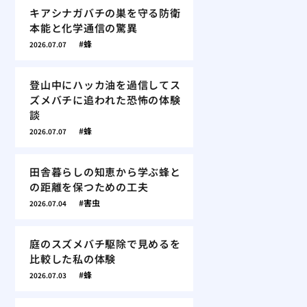
キアシナガバチの巣を守る防衛
本能と化学通信の驚異
蜂
2026.07.07
登山中にハッカ油を過信してス
ズメバチに追われた恐怖の体験
談
蜂
2026.07.07
田舎暮らしの知恵から学ぶ蜂と
の距離を保つための工夫
害虫
2026.07.04
庭のスズメバチ駆除で見めるを
比較した私の体験
蜂
2026.07.03