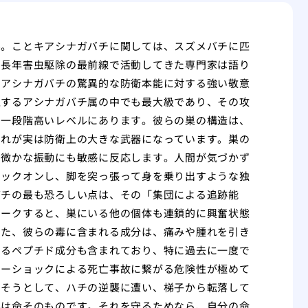
ん。ことキアシナガバチに関しては、スズメバチに匹
、長年害虫駆除の最前線で活動してきた専門家は語り
キアシナガバチの驚異的な防衛本能に対する強い敬意
息するアシナガバチ属の中でも最大級であり、その攻
も一段階高いレベルにあります。彼らの巣の構造は、
これが実は防衛上の大きな武器になっています。巣の
の微かな振動にも敏感に反応します。人間が気づかず
ロックオンし、脚を突っ張って身を乗り出すような独
バチの最も恐ろしい点は、その「集団による追跡能
マークすると、巣にいる他の個体も連鎖的に興奮状態
また、彼らの毒に含まれる成分は、痛みや腫れを引き
あるペプチド成分も含まれており、特に過去に一度で
シーショックによる死亡事故に繋がる危険性が極めて
とそうとして、ハチの逆襲に遭い、梯子から転落して
巣は命そのものです。それを守るためなら、自分の命