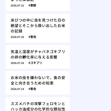
害獣
2026.07.22
米びつの中に虫を見つけた日の
絶望とそこから救い出したお米
の記録
害虫
2026.07.20
気温と湿度がチャバネゴキブリ
の卵の孵化率に与える影響
ゴキブリ
2026.07.20
お米の虫を嫌わないで。食の安
全と向き合うための知恵
害虫
2026.07.19
スズメバチの攻撃フェロモンと
ハッカ油成分の化学的な類似性